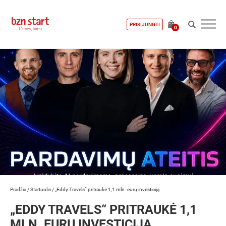
PRISIJUNGTI
0
Pradžia
/
Startuolis
/
„Eddy Travels“ pritraukė 1,1 mln. eurų investiciją
„EDDY TRAVELS“ PRITRAUKĖ 1,1
MLN. EURŲ INVESTICIJĄ