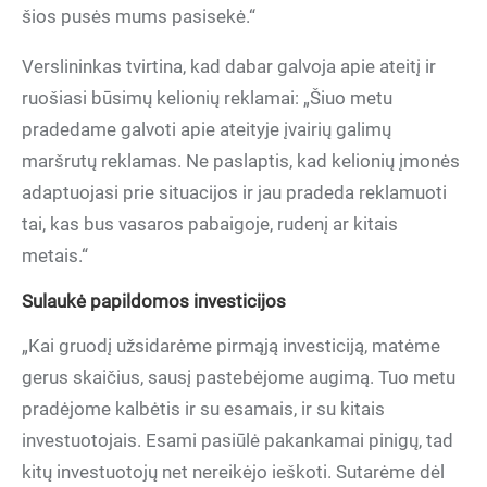
šios pusės mums pasisekė.“
Verslininkas tvirtina, kad dabar galvoja apie ateitį ir
ruošiasi būsimų kelionių reklamai: „Šiuo metu
pradedame galvoti apie ateityje įvairių galimų
maršrutų reklamas. Ne paslaptis, kad kelionių įmonės
adaptuojasi prie situacijos ir jau pradeda reklamuoti
tai, kas bus vasaros pabaigoje, rudenį ar kitais
metais.“
Sulaukė papildomos investicijos
„Kai gruodį užsidarėme pirmąją investiciją, matėme
gerus skaičius, sausį pastebėjome augimą. Tuo metu
pradėjome kalbėtis ir su esamais, ir su kitais
investuotojais. Esami pasiūlė pakankamai pinigų, tad
kitų investuotojų net nereikėjo ieškoti. Sutarėme dėl