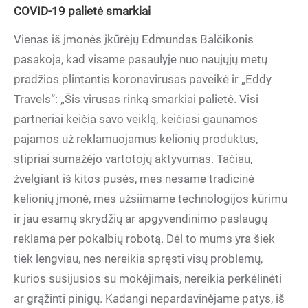
COVID-19 palietė smarkiai
Vienas iš įmonės įkūrėjų Edmundas Balčikonis
pasakoja, kad visame pasaulyje nuo naujųjų metų
pradžios plintantis koronavirusas paveikė ir „Eddy
Travels“: „Šis virusas rinką smarkiai palietė. Visi
partneriai keičia savo veiklą, keičiasi gaunamos
pajamos už reklamuojamus kelionių produktus,
stipriai sumažėjo vartotojų aktyvumas. Tačiau,
žvelgiant iš kitos pusės, mes nesame tradicinė
kelionių įmonė, mes užsiimame technologijos kūrimu
ir jau esamų skrydžių ar apgyvendinimo paslaugų
reklama per pokalbių robotą. Dėl to mums yra šiek
tiek lengviau, nes nereikia spręsti visų problemų,
kurios susijusios su mokėjimais, nereikia perkėlinėti
ar grąžinti pinigų. Kadangi nepardavinėjame patys, iš