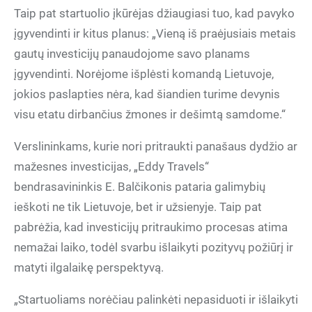
Taip pat startuolio įkūrėjas džiaugiasi tuo, kad pavyko
įgyvendinti ir kitus planus: „Vieną iš praėjusiais metais
gautų investicijų panaudojome savo planams
įgyvendinti. Norėjome išplėsti komandą Lietuvoje,
jokios paslapties nėra, kad šiandien turime devynis
visu etatu dirbančius žmones ir dešimtą samdome.“
Verslininkams, kurie nori pritraukti panašaus dydžio ar
mažesnes investicijas, „Eddy Travels“
bendrasavininkis E. Balčikonis pataria galimybių
ieškoti ne tik Lietuvoje, bet ir užsienyje. Taip pat
pabrėžia, kad investicijų pritraukimo procesas atima
nemažai laiko, todėl svarbu išlaikyti pozityvų požiūrį ir
matyti ilgalaikę perspektyvą.
„Startuoliams norėčiau palinkėti nepasiduoti ir išlaikyti