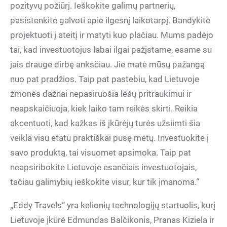
pozityvų požiūrį. Ieškokite galimų partnerių,
pasistenkite galvoti apie ilgesnį laikotarpį. Bandykite
projektuoti į ateitį ir matyti kuo plačiau. Mums padėjo
tai, kad investuotojus labai ilgai pažįstame, esame su
jais drauge dirbę anksčiau. Jie matė mūsų pažangą
nuo pat pradžios. Taip pat pastebiu, kad Lietuvoje
žmonės dažnai nepasiruošia lėšų pritraukimui ir
neapskaičiuoja, kiek laiko tam reikės skirti. Reikia
akcentuoti, kad kažkas iš įkūrėjų turės užsiimti šia
veikla visu etatu praktiškai pusę metų. Investuokite į
savo produktą, tai visuomet apsimoka. Taip pat
neapsiribokite Lietuvoje esančiais investuotojais,
tačiau galimybių ieškokite visur, kur tik įmanoma.“
„Eddy Travels“ yra kelionių technologijų startuolis, kurį
Lietuvoje įkūrė Edmundas Balčikonis, Pranas Kiziela ir