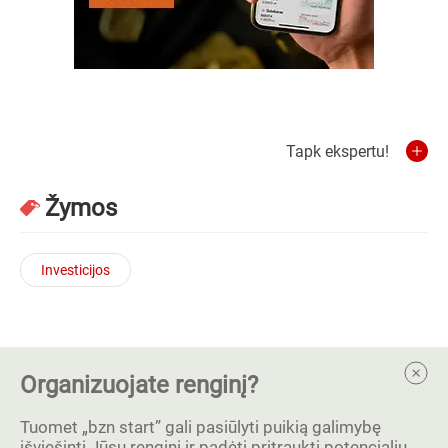
Tapk ekspertu!
Žymos
Investicijos
Organizuojate renginį?
Tuomet „bzn start” gali pasiūlyti puikią galimybę
išviešinti Jūsų renginį ir padėti pritraukti potencialių