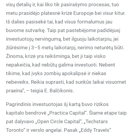
visų detalių ir, kai liko tik pasirašymo procesas, tuo
metu prasidėjo platesnė krizė Europoje bei visur kitur.
Iš dalies pasisekė tai, kad visus formalumus jau
buvome sutvarkę. Taip pat pastebėjome padidėjusį
investuotojų nervingumą, bet ilguoju laikotarpiu, jei
žiūrėsime į 3–5 metų laikotarpį, nerimo neturėtų būti.
Žinoma, krizė yra reikšminga, bet ji taip visko
nepakeičia, kad nebūtų galima investuoti. Nebent
tikime, kad įvyks zombių apokalipsė ir niekas
nebeveiks. Reikia suprasti, kad sunkūs laikai visuomet
praeina“, – teigia E. Balčikonis.
Pagrindinis investuotojas šį kartą buvo rizikos
kapitalo bendrovė „Practica Capital“. Šiame etape taip
pat dalyvavo „Open Circle Capital“, „Techstars
Toronto“ ir verslo angelai. Pasak „Eddy Travels“