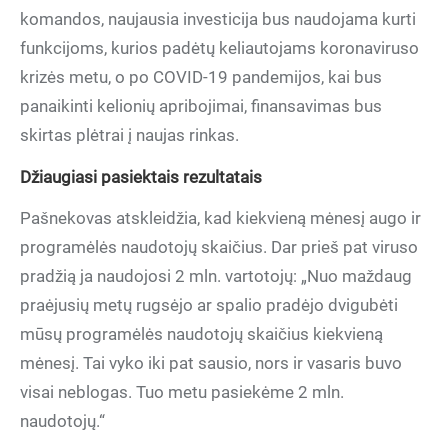
komandos, naujausia investicija bus naudojama kurti
funkcijoms, kurios padėtų keliautojams koronaviruso
krizės metu, o po COVID-19 pandemijos, kai bus
panaikinti kelionių apribojimai, finansavimas bus
skirtas plėtrai į naujas rinkas.
Džiaugiasi pasiektais rezultatais
Pašnekovas atskleidžia, kad kiekvieną mėnesį augo ir
programėlės naudotojų skaičius. Dar prieš pat viruso
pradžią ja naudojosi 2 mln. vartotojų: „Nuo maždaug
praėjusių metų rugsėjo ar spalio pradėjo dvigubėti
mūsų programėlės naudotojų skaičius kiekvieną
mėnesį. Tai vyko iki pat sausio, nors ir vasaris buvo
visai neblogas. Tuo metu pasiekėme 2 mln.
naudotojų.“