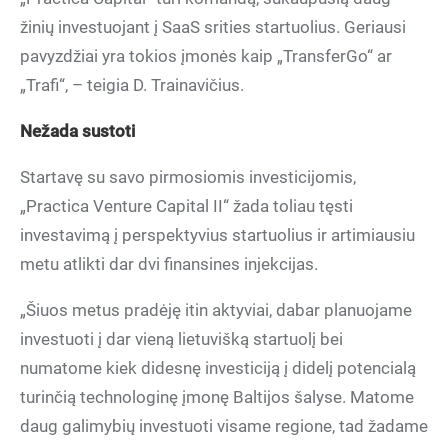
žinių investuojant į SaaS srities startuolius. Geriausi
pavyzdžiai yra tokios įmonės kaip „TransferGo“ ar
„Trafi“, – teigia D. Trainavičius.
Nežada sustoti
Startavę su savo pirmosiomis investicijomis,
„Practica Venture Capital II“ žada toliau tęsti
investavimą į perspektyvius startuolius ir artimiausiu
metu atlikti dar dvi finansines injekcijas.
„Šiuos metus pradėję itin aktyviai, dabar planuojame
investuoti į dar vieną lietuvišką startuolį bei
numatome kiek didesnę investiciją į didelį potencialą
turinčią technologinę įmonę Baltijos šalyse. Matome
daug galimybių investuoti visame regione, tad žadame