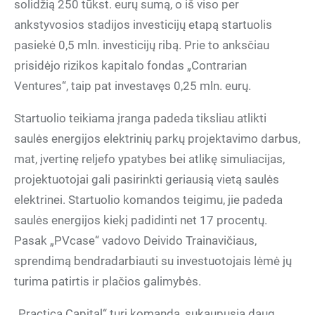
solidžią 250 tūkst. eurų sumą, o iš viso per
ankstyvosios stadijos investicijų etapą startuolis
pasiekė 0,5 mln. investicijų ribą. Prie to anksčiau
prisidėjo rizikos kapitalo fondas „Contrarian
Ventures“, taip pat investavęs 0,25 mln. eurų.
Startuolio teikiama įranga padeda tiksliau atlikti
saulės energijos elektrinių parkų projektavimo darbus,
mat, įvertinę reljefo ypatybes bei atlikę simuliacijas,
projektuotojai gali pasirinkti geriausią vietą saulės
elektrinei. Startuolio komandos teigimu, jie padeda
saulės energijos kiekį padidinti net 17 procentų.
Pasak „PVcase“ vadovo Deivido Trainavičiaus,
sprendimą bendradarbiauti su investuotojais lėmė jų
turima patirtis ir plačios galimybės.
„Practica Capital“ turi komandą, sukaupusią daug