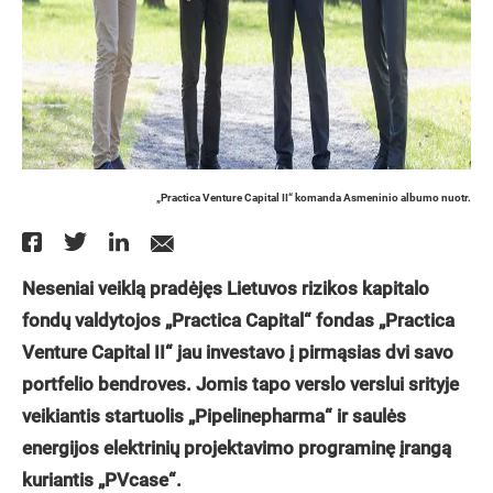
„Practica Venture Capital II“ komanda Asmeninio albumo nuotr.
Neseniai veiklą pradėjęs Lietuvos rizikos kapitalo
fondų valdytojos „Practica Capital“ fondas „Practica
Venture Capital II“ jau investavo į pirmąsias dvi savo
portfelio bendroves. Jomis tapo verslo verslui srityje
veikiantis startuolis „Pipelinepharma“ ir saulės
energijos elektrinių projektavimo programinę įrangą
kuriantis „PVcase“.