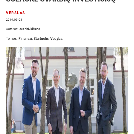
VERSLAS
2019.05.03
Autorius:
Ieva Kniukštienė
Temos:
Finansai
,
Startuolis
,
Vadyba
.