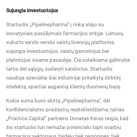
Sujungia investuotojus
Startuolis „Pipelinepharma“ į rinką atėjo su
inovatyviais pasiūlymais farmacijos srityje. Lietuvių
sukurta verslo verslui vaistų licencijų platforma
sujungia investuotojus, vaistų gamintojus bei
platintojus visame pasaulyje. Čia suteikiama galimybė
tartis dėl sąlygų, sudaryti sandorius. Startuolis
naudoja specialiai šiai industrijai pritaikytą dirbtinį
intelektą, sparčiai augančią klientų duomenų bazę.
Kokia suma buvo skirta „Pipelinepharma“, dėl
konfidencialumo priežasčių neatskleidžiama, tačiau
„Practica Capital“ partneris Donatas Keras teigia, kad
šis startuolis turi nemažai potencialo tapti svarbiu
farmacijos sektoriaus žaidėju tiek regioninės, tiek