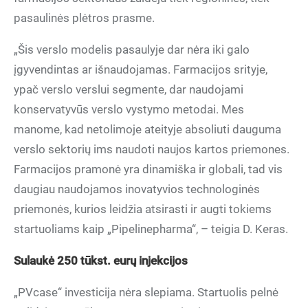
pasaulinės plėtros prasme.
„Šis verslo modelis pasaulyje dar nėra iki galo
įgyvendintas ar išnaudojamas. Farmacijos srityje,
ypač verslo verslui segmente, dar naudojami
konservatyvūs verslo vystymo metodai. Mes
manome, kad netolimoje ateityje absoliuti dauguma
verslo sektorių ims naudoti naujos kartos priemones.
Farmacijos pramonė yra dinamiška ir globali, tad vis
daugiau naudojamos inovatyvios technologinės
priemonės, kurios leidžia atsirasti ir augti tokiems
startuoliams kaip „Pipelinepharma“, – teigia D. Keras.
Sulaukė 250 tūkst. eurų injekcijos
„PVcase“ investicija nėra slepiama. Startuolis pelnė