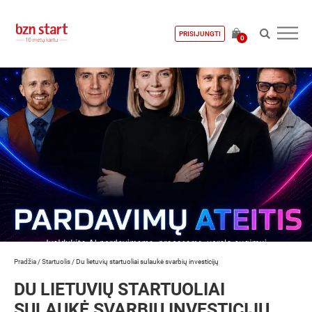
PRISIJUNGTI
0
Pradžia
/
Startuolis
/
Du lietuvių startuoliai sulaukė svarbių investicijų
DU LIETUVIŲ STARTUOLIAI
SULAUKĖ SVARBIŲ INVESTICIJŲ