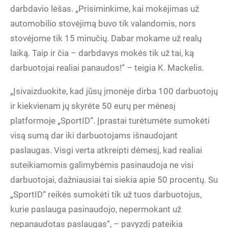
darbdavio lėšas. „Prisiminkime, kai mokėjimas už
automobilio stovėjimą buvo tik valandomis, nors
stovėjome tik 15 minučių. Dabar mokame už realų
laiką. Taip ir čia – darbdavys mokės tik už tai, ką
darbuotojai realiai panaudos!“ – teigia K. Mackelis.
„Įsivaizduokite, kad jūsų įmonėje dirba 100 darbuotojų
ir kiekvienam jų skyrėte 50 eurų per mėnesį
platformoje „SportID“. Įprastai turėtumėte sumokėti
visą sumą dar iki darbuotojams išnaudojant
paslaugas. Visgi verta atkreipti dėmesį, kad realiai
suteikiamomis galimybėmis pasinaudoja ne visi
darbuotojai, dažniausiai tai siekia apie 50 procentų. Su
„SportID“ reikės sumokėti tik už tuos darbuotojus,
kurie paslauga pasinaudojo, nepermokant už
nepanaudotas paslaugas“, – pavyzdį pateikia