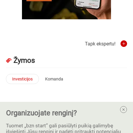
Tapk ekspertu!
Žymos
Investicijos
Komanda
Organizuojate renginį?
Tuomet „bzn start” gali pasiūlyti puikią galimybę
išviešinti Jūsų renginį ir padėti pritraukti potencialių