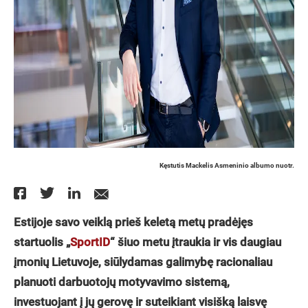
Kęstutis Mackelis Asmeninio albumo nuotr.
Estijoje savo veiklą prieš keletą metų pradėjęs
startuolis „
SportID
“ šiuo metu įtraukia ir vis daugiau
įmonių Lietuvoje, siūlydamas galimybę racionaliau
planuoti darbuotojų motyvavimo sistemą,
investuojant į jų gerovę ir suteikiant visišką laisvę