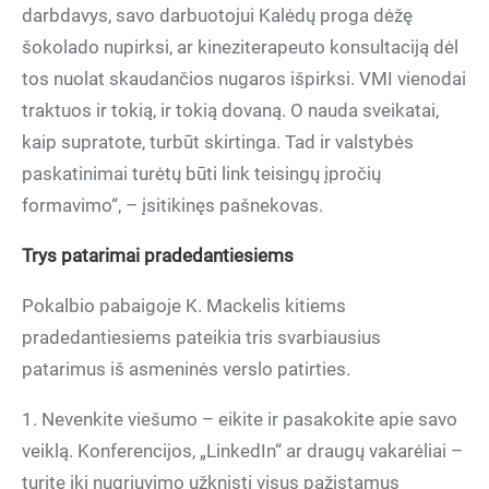
darbdavys, savo darbuotojui Kalėdų proga dėžę
šokolado nupirksi, ar kineziterapeuto konsultaciją dėl
tos nuolat skaudančios nugaros išpirksi. VMI vienodai
traktuos ir tokią, ir tokią dovaną. O nauda sveikatai,
kaip supratote, turbūt skirtinga. Tad ir valstybės
paskatinimai turėtų būti link teisingų įpročių
formavimo“, – įsitikinęs pašnekovas.
Trys patarimai pradedantiesiems
Pokalbio pabaigoje K. Mackelis kitiems
pradedantiesiems pateikia tris svarbiausius
patarimus iš asmeninės verslo patirties.
1. Nevenkite viešumo – eikite ir pasakokite apie savo
veiklą. Konferencijos, „LinkedIn“ ar draugų vakarėliai –
turite iki nugriuvimo užknisti visus pažįstamus