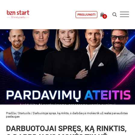
PRISIJUNGTI
0
Pradžia
/
Startuolis
/
Darbuotojai spręs, ką rinktis, o darbdavys mokės tik už realiai panaudotas
paslaugas
DARBUOTOJAI SPRĘS, KĄ RINKTIS,