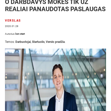
O DARBDAVYS MOKĖS TIK UŽ
REALIAI PANAUDOTAS PASLAUGAS
VERSLAS
2020.01.28
Autorius:
bzn start
Temos:
Darbuotojai
,
Startuolis
,
Verslo pradžia
.