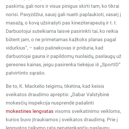
paskirta, gali nors ir visus pinigus skirti tam, ko tikrai
norisi. Pavyzdžiui, sausį gali nueiti paplaukioti, vasarį į
masažą, o kovą užsirašyti pas kineziterapeutą ir t. t.
Darbuotojui suteikiama laisvė pasirinkti tai, ko reikia
būtent jam, o ne primetamas kažkoks planas pagal
vidurkius“, – sako pašnekovas ir priduria, kad
darbuotojai gauna ir papildomų nuolaidų, paslaugų už
geresnes kainas, jeigu pasirenka tiekėjus iš „SportID“
patvirtinto sąrašo.
Be to, K. Mackelio teigimu, tikėtina, kad keisis
sveikatos draudimo aprėptis: „Dabar Valstybinė
mokesčių inspekcija nusprendė pašalinti
mokestines lengvatas
visoms sveikatinimo veikloms,
kurios buvo įtraukiamos į sveikatos draudimą. Prie į
lengvatos taikymo ratą nepatenkančių paslaugų