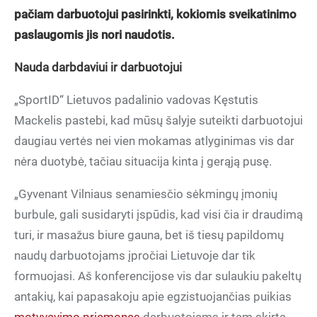
pačiam darbuotojui pasirinkti, kokiomis sveikatinimo
paslaugomis jis nori naudotis.
Nauda darbdaviui ir darbuotojui
„SportID“ Lietuvos padalinio vadovas Kęstutis
Mackelis pastebi, kad mūsų šalyje suteikti darbuotojui
daugiau vertės nei vien mokamas atlyginimas vis dar
nėra duotybė, tačiau situacija kinta į gerąją pusę.
„Gyvenant Vilniaus senamiesčio sėkmingų įmonių
burbule, gali susidaryti įspūdis, kad visi čia ir draudimą
turi, ir masažus biure gauna, bet iš tiesų papildomų
naudų darbuotojams įpročiai Lietuvoje dar tik
formuojasi. Aš konferencijose vis dar sulaukiu pakeltų
antakių, kai papasakoju apie egzistuojančias puikias