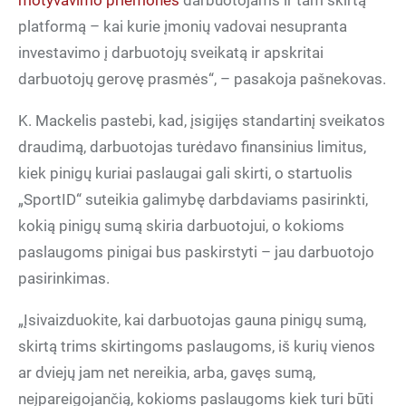
motyvavimo priemones
darbuotojams ir tam skirtą
platformą – kai kurie įmonių vadovai nesupranta
investavimo į darbuotojų sveikatą ir apskritai
darbuotojų gerovę prasmės“, – pasakoja pašnekovas.
K. Mackelis pastebi, kad, įsigijęs standartinį sveikatos
draudimą, darbuotojas turėdavo finansinius limitus,
kiek pinigų kuriai paslaugai gali skirti, o startuolis
„SportID“ suteikia galimybę darbdaviams pasirinkti,
kokią pinigų sumą skiria darbuotojui, o kokioms
paslaugoms pinigai bus paskirstyti – jau darbuotojo
pasirinkimas.
„Įsivaizduokite, kai darbuotojas gauna pinigų sumą,
skirtą trims skirtingoms paslaugoms, iš kurių vienos
ar dviejų jam net nereikia, arba, gavęs sumą,
neįpareigojančią, kokioms paslaugoms kiek turi būti