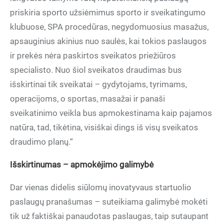
priskiria sporto užsiėmimus sporto ir sveikatingumo
klubuose, SPA procedūras, negydomuosius masažus,
apsauginius akinius nuo saulės, kai tokios paslaugos
ir prekės nėra paskirtos sveikatos priežiūros
specialisto. Nuo šiol sveikatos draudimas bus
išskirtinai tik sveikatai – gydytojams, tyrimams,
operacijoms, o sportas, masažai ir panaši
sveikatinimo veikla bus apmokestinama kaip pajamos
natūra, tad, tikėtina, visiškai dings iš visų sveikatos
draudimo planų.“
Išskirtinumas – apmokėjimo galimybė
Dar vienas didelis siūlomų inovatyvaus startuolio
paslaugų pranašumas – suteikiama galimybė mokėti
tik už faktiškai panaudotas paslaugas, taip sutaupant