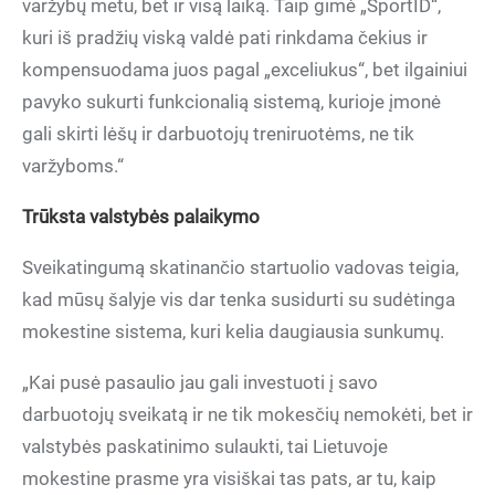
varžybų metu, bet ir visą laiką. Taip gimė „SportID“,
kuri iš pradžių viską valdė pati rinkdama čekius ir
kompensuodama juos pagal „exceliukus“, bet ilgainiui
pavyko sukurti funkcionalią sistemą, kurioje įmonė
gali skirti lėšų ir darbuotojų treniruotėms, ne tik
varžyboms.“
Trūksta valstybės palaikymo
Sveikatingumą skatinančio startuolio vadovas teigia,
kad mūsų šalyje vis dar tenka susidurti su sudėtinga
mokestine sistema, kuri kelia daugiausia sunkumų.
„Kai pusė pasaulio jau gali investuoti į savo
darbuotojų sveikatą ir ne tik mokesčių nemokėti, bet ir
valstybės paskatinimo sulaukti, tai Lietuvoje
mokestine prasme yra visiškai tas pats, ar tu, kaip