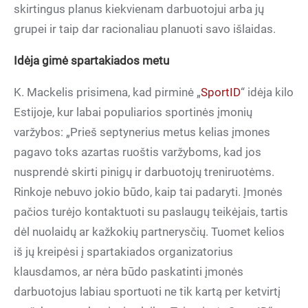
skirtingus planus kiekvienam darbuotojui arba jų
grupei ir taip dar racionaliau planuoti savo išlaidas.
Idėja gimė spartakiados metu
K. Mackelis prisimena, kad pirminė „
SportID
“ idėja kilo
Estijoje, kur labai populiarios sportinės įmonių
varžybos: „Prieš septynerius metus kelias įmones
pagavo toks azartas ruoštis varžyboms, kad jos
nusprendė skirti pinigų ir darbuotojų treniruotėms.
Rinkoje nebuvo jokio būdo, kaip tai padaryti. Įmonės
pačios turėjo kontaktuoti su paslaugų teikėjais, tartis
dėl nuolaidų ar kažkokių partnerysčių. Tuomet kelios
iš jų kreipėsi į spartakiados organizatorius
klausdamos, ar nėra būdo paskatinti įmonės
darbuotojus labiau sportuoti ne tik kartą per ketvirtį