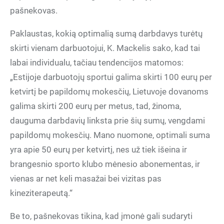
pašnekovas.
Paklaustas, kokią optimalią sumą darbdavys turėtų
skirti vienam darbuotojui, K. Mackelis sako, kad tai
labai individualu, tačiau tendencijos matomos:
„Estijoje darbuotojų sportui galima skirti 100 eurų per
ketvirtį be papildomų mokesčių, Lietuvoje dovanoms
galima skirti 200 eurų per metus, tad, žinoma,
dauguma darbdavių linksta prie šių sumų, vengdami
papildomų mokesčių. Mano nuomone, optimali suma
yra apie 50 eurų per ketvirtį, nes už tiek išeina ir
brangesnio sporto klubo mėnesio abonementas, ir
vienas ar net keli masažai bei vizitas pas
kineziterapeutą.“
Be to, pašnekovas tikina, kad įmonė gali sudaryti