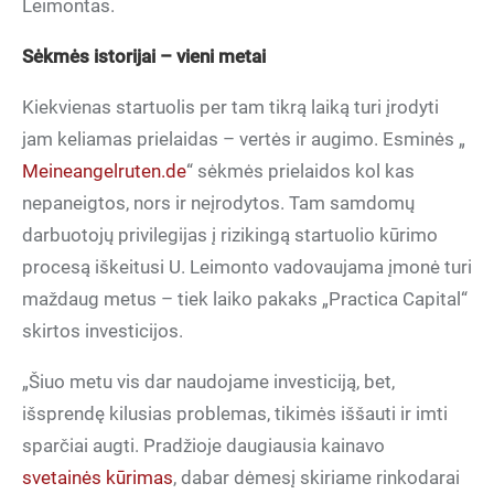
Leimontas.
Sėkmės istorijai – vieni metai
Kiekvienas startuolis per tam tikrą laiką turi įrodyti
jam keliamas prielaidas – vertės ir augimo. Esminės „
Meineangelruten.de
“ sėkmės prielaidos kol kas
nepaneigtos, nors ir neįrodytos. Tam samdomų
darbuotojų privilegijas į rizikingą startuolio kūrimo
procesą iškeitusi U. Leimonto vadovaujama įmonė turi
maždaug metus – tiek laiko pakaks „Practica Capital“
skirtos investicijos.
„Šiuo metu vis dar naudojame investiciją, bet,
išsprendę kilusias problemas, tikimės iššauti ir imti
sparčiai augti. Pradžioje daugiausia kainavo
svetainės kūrimas
, dabar dėmesį skiriame rinkodarai