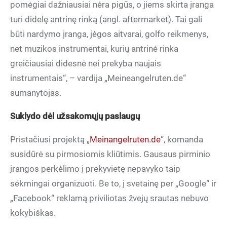
pomėgiai dažniausiai nėra pigūs, o jiems skirta įranga
turi didelę antrinę rinką (angl. aftermarket). Tai gali
būti nardymo įranga, jėgos aitvarai, golfo reikmenys,
net muzikos instrumentai, kurių antrinė rinka
greičiausiai didesnė nei prekyba naujais
instrumentais“, – vardija „Meineangelruten.de“
sumanytojas.
Suklydo dėl užsakomųjų paslaugų
Pristačiusi projektą „
Meinangelruten.de
“, komanda
susidūrė su pirmosiomis kliūtimis. Gausaus pirminio
įrangos perkėlimo į prekyvietę nepavyko taip
sėkmingai organizuoti. Be to, į svetainę per „Google“ ir
„Facebook“ reklamą priviliotas žvejų srautas nebuvo
kokybiškas.