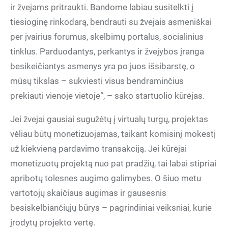
ir žvejams pritraukti. Bandome labiau susitelkti į
tiesioginę rinkodarą, bendrauti su žvejais asmeniškai
per įvairius forumus, skelbimų portalus, socialinius
tinklus. Parduodantys, perkantys ir žvejybos įranga
besikeičiantys asmenys yra po juos išsibarstę, o
mūsų tikslas – sukviesti visus bendraminčius
prekiauti vienoje vietoje“, – sako startuolio kūrėjas.
Jei žvejai gausiai sugužėtų į virtualų turgų, projektas
vėliau būtų monetizuojamas, taikant komisinį mokestį
už kiekvieną pardavimo transakciją. Jei kūrėjai
monetizuotų projektą nuo pat pradžių, tai labai stipriai
apribotų tolesnes augimo galimybes. O šiuo metu
vartotojų skaičiaus augimas ir gausesnis
besiskelbiančiųjų būrys – pagrindiniai veiksniai, kurie
įrodytų projekto vertę.