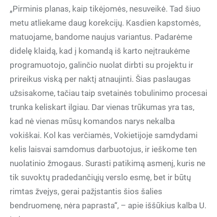
„Pirminis planas, kaip tikėjomės, nesuveikė. Tad šiuo
metu atliekame daug korekcijų. Kasdien kapstomės,
matuojame, bandome naujus variantus. Padarėme
didelę klaidą, kad į komandą iš karto neįtraukėme
programuotojo, galinčio nuolat dirbti su projektu ir
prireikus viską per naktį atnaujinti. Šias paslaugas
užsisakome, tačiau taip svetainės tobulinimo procesai
trunka keliskart ilgiau. Dar vienas trūkumas yra tas,
kad nė vienas mūsų komandos narys nekalba
vokiškai. Kol kas verčiamės, Vokietijoje samdydami
kelis laisvai samdomus darbuotojus, ir ieškome ten
nuolatinio žmogaus. Surasti patikimą asmenį, kuris ne
tik suvoktų pradedančiųjų verslo esmę, bet ir būtų
rimtas žvejys, gerai pažįstantis šios šalies
bendruomenę, nėra paprasta“, – apie iššūkius kalba U.