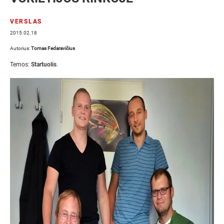
VERSLAS
2015.02.18
Autorius:
Tomas Fedaravičius
Temos:
Startuolis
.