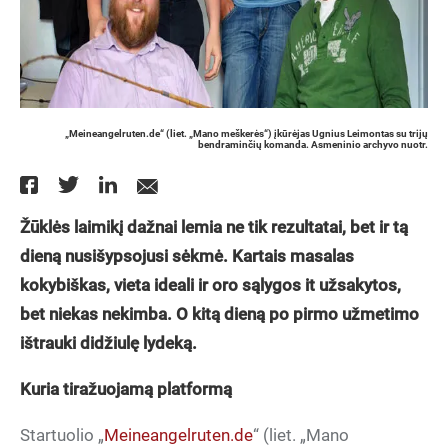
„Meineangelruten.de“ (liet. „Mano meškerės“) įkūrėjas Ugnius Leimontas su trijų
bendraminčių komanda. Asmeninio archyvo nuotr.
Žūklės laimikį dažnai lemia ne tik rezultatai, bet ir tą
dieną nusišypsojusi sėkmė. Kartais masalas
kokybiškas, vieta ideali ir oro sąlygos it užsakytos,
bet niekas nekimba. O kitą dieną po pirmo užmetimo
ištrauki didžiulę lydeką.
Kuria tiražuojamą platformą
Startuolio „
Meineangelruten.de
“ (liet. „Mano