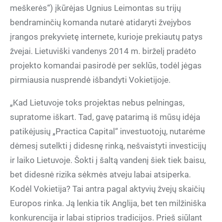
meškerės“) įkūrėjas Ugnius Leimontas su trijų
bendraminčių komanda nutarė atidaryti žvejybos
įrangos prekyvietę internete, kurioje prekiautų patys
žvejai. Lietuviški vandenys 2014 m. birželį pradėto
projekto komandai pasirodė per seklūs, todėl jėgas
pirmiausia nusprendė išbandyti Vokietijoje.
„Kad Lietuvoje toks projektas nebus pelningas,
supratome iškart. Tad, gavę patarimą iš mūsų idėja
patikėjusių „Practica Capital“ investuotojų, nutarėme
dėmesį sutelkti į didesnę rinką, nešvaistyti investicijų
ir laiko Lietuvoje. Šokti į šaltą vandenį šiek tiek baisu,
bet didesnė rizika sėkmės atveju labai atsiperka.
Kodėl Vokietija? Tai antra pagal aktyvių žvejų skaičių
Europos rinka. Ją lenkia tik Anglija, bet ten milžiniška
konkurencija ir labai stiprios tradicijos. Prieš siūlant