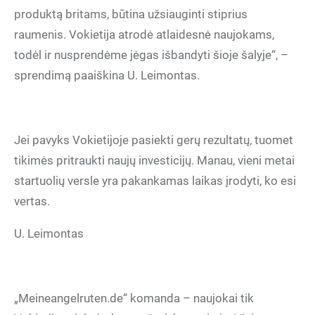
produktą britams, būtina užsiauginti stiprius
raumenis. Vokietija atrodė atlaidesnė naujokams,
todėl ir nusprendėme jėgas išbandyti šioje šalyje“, –
sprendimą paaiškina U. Leimontas.
Jei pavyks Vokietijoje pasiekti gerų rezultatų, tuomet
tikimės pritraukti naujų investicijų. Manau, vieni metai
startuolių versle yra pakankamas laikas įrodyti, ko esi
vertas.
U. Leimontas
„Meineangelruten.de“ komanda – naujokai tik