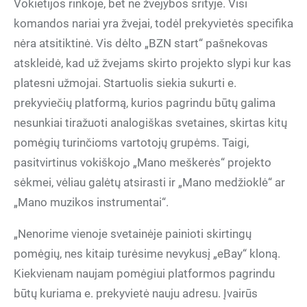
Vokietijos rinkoje, bet ne žvejybos srityje. Visi
komandos nariai yra žvejai, todėl prekyvietės specifika
nėra atsitiktinė. Vis dėlto „BZN start“ pašnekovas
atskleidė, kad už žvejams skirto projekto slypi kur kas
platesni užmojai. Startuolis siekia sukurti e.
prekyviečių platformą, kurios pagrindu būtų galima
nesunkiai tiražuoti analogiškas svetaines, skirtas kitų
pomėgių turinčioms vartotojų grupėms. Taigi,
pasitvirtinus vokiškojo „Mano meškerės“ projekto
sėkmei, vėliau galėtų atsirasti ir „Mano medžioklė“ ar
„Mano muzikos instrumentai“.
„Nenorime vienoje svetainėje painioti skirtingų
pomėgių, nes kitaip turėsime nevykusį „eBay“ kloną.
Kiekvienam naujam pomėgiui platformos pagrindu
būtų kuriama e. prekyvietė nauju adresu. Įvairūs