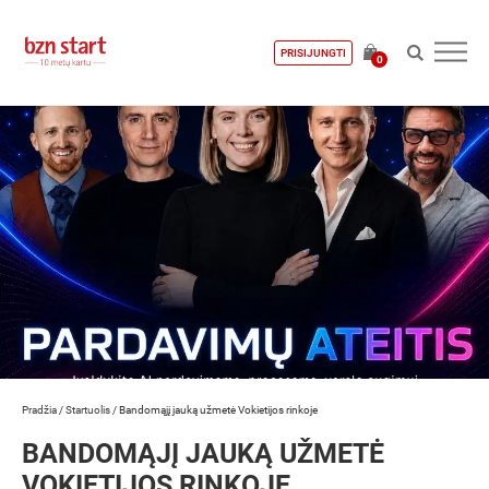
PRISIJUNGTI
0
Pradžia
/
Startuolis
/
Bandomąjį jauką užmetė Vokietijos rinkoje
BANDOMĄJĮ JAUKĄ UŽMETĖ
VOKIETIJOS RINKOJE