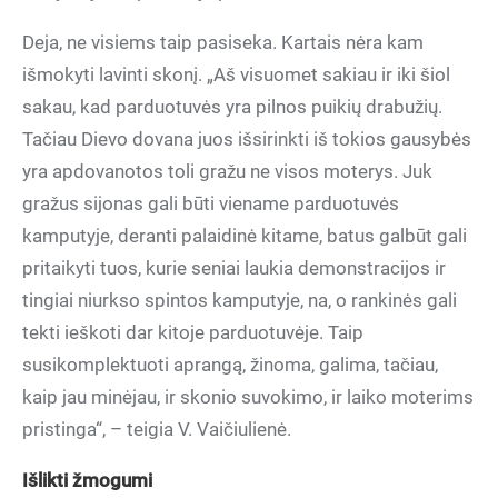
Deja, ne visiems taip pasiseka. Kartais nėra kam
išmokyti lavinti skonį. „Aš visuomet sakiau ir iki šiol
sakau, kad parduotuvės yra pilnos puikių drabužių.
Tačiau Dievo dovana juos išsirinkti iš tokios gausybės
yra apdovanotos toli gražu ne visos moterys. Juk
gražus sijonas gali būti viename parduotuvės
kamputyje, deranti palaidinė kitame, batus galbūt gali
pritaikyti tuos, kurie seniai laukia demonstracijos ir
tingiai niurkso spintos kamputyje, na, o rankinės gali
tekti ieškoti dar kitoje parduotuvėje. Taip
susikomplektuoti aprangą, žinoma, galima, tačiau,
kaip jau minėjau, ir skonio suvokimo, ir laiko moterims
pristinga“, – teigia V. Vaičiulienė.
Išlikti žmogumi