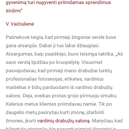
gyvenimą turi nugyventi priimdamas sprendimus
širdimi“
V. Vaičiulienė
Pašnekovė teigia, kad pirmieji žingsniai versle buvo
gana atsargūs. Dabar ji tuo labai džiaugiasi.
Atsargumas, kaip paaiškėjo, buvo teisinga taktika. „Aš
savo verslą lipdžiau po kruopelytę. Visuomet
pasvajodavau, kad pirmieji mano drabužiai turėtų
profesionalias fotosesijas, etiketes, vardinius
maišelius ir būtų parduodami iš vardinio drabužių
salono. Deja, sveikas protas grojo pirmuoju smuiku.
Kelerius metus klientes priimdavau namie. Tik po
daugelio metų pasiryžau kurti įmonę, įdarbinti
žmones, įkurti
vardinių drabužių saloną
. Manyčiau, kad