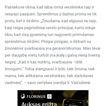
Pašnekovė tikina, kad labai rimta verslininke taip ir
nespėjo pasijusti. Sprendimus ji dažnai priima ne tik
protu, bet ir širdimi. „Žinodama, kad elgiuosi ne taip,
kaip teigia pagrindiniai verslo principai, kartu viduje
tikiu, kad visą gyvenimą turi nugyventi priimdamas
sprendimus širdimi. Pinigai pinigais, o dirbant su
žmonėmis svarbiausia yra geranoriškumas. Man tėvai
per daugybę metų turbūt yra įkalę į galvą vieną šventą
teiginį: „Kad ir kas nutiktų, svarbiausia –išlik
žmogumi.“ Tokia stengiuosi ir būti: tiek žmona, tiek
mama, tiek atlikdama verslininkės, tiek darbdavės
vaidmenį“, – savo vertybes įvardija V. Vaičiulienė.