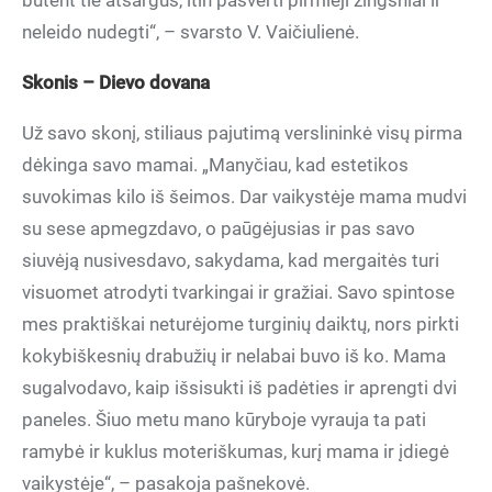
būtent tie atsargūs, itin pasverti pirmieji žingsniai ir
neleido nudegti“, – svarsto V. Vaičiulienė.
Skonis – Dievo dovana
Už savo skonį, stiliaus pajutimą verslininkė visų pirma
dėkinga savo mamai. „Manyčiau, kad estetikos
suvokimas kilo iš šeimos. Dar vaikystėje mama mudvi
su sese apmegzdavo, o paūgėjusias ir pas savo
siuvėją nusivesdavo, sakydama, kad mergaitės turi
visuomet atrodyti tvarkingai ir gražiai. Savo spintose
mes praktiškai neturėjome turginių daiktų, nors pirkti
kokybiškesnių drabužių ir nelabai buvo iš ko. Mama
sugalvodavo, kaip išsisukti iš padėties ir aprengti dvi
paneles. Šiuo metu mano kūryboje vyrauja ta pati
ramybė ir kuklus moteriškumas, kurį mama ir įdiegė
vaikystėje“, – pasakoja pašnekovė.