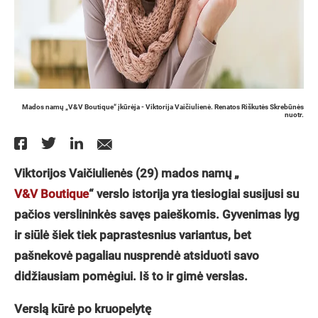
Mados namų „V&V Boutique“ įkūrėja - Viktorija Vaičiulienė. Renatos Riškutės Skrebūnės
nuotr.
Viktorijos Vaičiulienės (29) mados namų „
V&V Boutique
“ verslo istorija yra tiesiogiai susijusi su
pačios verslininkės savęs paieškomis. Gyvenimas lyg
ir siūlė šiek tiek paprastesnius variantus, bet
pašnekovė pagaliau nusprendė atsiduoti savo
didžiausiam pomėgiui. Iš to ir gimė verslas.
Verslą kūrė po kruopelytę