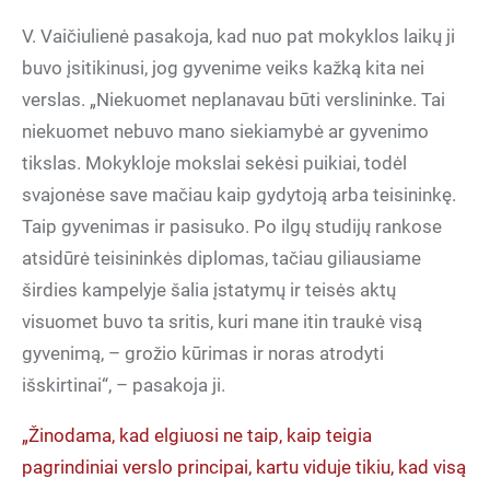
V. Vaičiulienė pasakoja, kad nuo pat mokyklos laikų ji
buvo įsitikinusi, jog gyvenime veiks kažką kita nei
verslas. „Niekuomet neplanavau būti verslininke. Tai
niekuomet nebuvo mano siekiamybė ar gyvenimo
tikslas. Mokykloje mokslai sekėsi puikiai, todėl
svajonėse save mačiau kaip gydytoją arba teisininkę.
Taip gyvenimas ir pasisuko. Po ilgų studijų rankose
atsidūrė teisininkės diplomas, tačiau giliausiame
širdies kampelyje šalia įstatymų ir teisės aktų
visuomet buvo ta sritis, kuri mane itin traukė visą
gyvenimą, – grožio kūrimas ir noras atrodyti
išskirtinai“, – pasakoja ji.
„Žinodama, kad elgiuosi ne taip, kaip teigia
pagrindiniai verslo principai, kartu viduje tikiu, kad visą