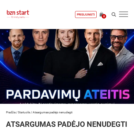
PRISIJUNGTI
0
Pradžia
/
Startuolis
/
Atsargumas padėjo nenudegti
ATSARGUMAS PADĖJO NENUDEGTI