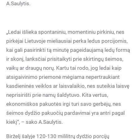
A.Saulytis.
„Ledai išlieka spontaniniu, momentiniu pirkiniu, nes
pirkėjai Lietuvoje mieliausiai perka ledus porcijomis,
kai gali pasirinkti tą minutę pageidaujamą ledų formą
ir skonį, lanksčiai prisitaikyti prie skirtingų šeimos,
vaikų ar draugų norų. Kartu tai rodo, jog ledai kaip
atsigaivinimo priemonė mėgiama nepertraukiant
kasdieninės veiklos ar laisvalaikio, nes suteikia laisvę
neprisirišti prie namų šaldytuvo. Kita vertus,
ekonomiškos pakuotės irgi turi savo gerbėjų, nes
šeimos dydžio pakuočių pardavimai yra antri pagal
kiekį“, – sako A.Saulytis.
Birželį šalyje 120-130 mililitrų dydžio porcijų