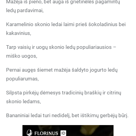
Mažėja iš pieno, bet auga iš grietinėlės pagamintų
ledų pardavimai,
Karamelinio skonio ledai laimi prieš šokoladinius bei
kakavinius,
Tarp vaisių ir uogų skonio ledų populiariausios –
miško uogos,
Pernai augęs šiemet mažėja šaldyto jogurto ledų
populiarumas,
Silpsta pirkėjų dėmesys tradicinių braškių ir citrinų
skonio ledams,
Bananiniai ledai turi nedidelį, bet ištikimų gerbėjų būrį.