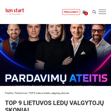
PRISIJUNGTI
0
Pradžia
/
Pardavimai
/
TOP 9 Lietuvos ledų valgytojų skoniai
TOP 9 LIETUVOS LEDŲ VALGYTOJŲ
SKONIAI