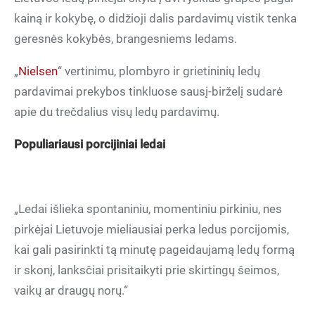
kainą ir kokybę, o didžioji dalis pardavimų vistik tenka
geresnės kokybės, brangesniems ledams.
„
Nielsen
“ vertinimu, plombyro ir grietininių ledų
pardavimai prekybos tinkluose sausį-birželį sudarė
apie du trečdalius visų ledų pardavimų.
Populiariausi porcijiniai ledai
„Ledai išlieka spontaniniu, momentiniu pirkiniu, nes
pirkėjai Lietuvoje mieliausiai perka ledus porcijomis,
kai gali pasirinkti tą minutę pageidaujamą ledų formą
ir skonį, lanksčiai prisitaikyti prie skirtingų šeimos,
vaikų ar draugų norų.“