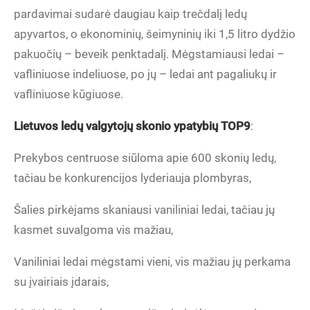
pardavimai sudarė daugiau kaip trečdalį ledų
apyvartos, o ekonominių, šeimyninių iki 1,5 litro dydžio
pakuočių – beveik penktadalį. Mėgstamiausi ledai –
vafliniuose indeliuose, po jų – ledai ant pagaliukų ir
vafliniuose kūgiuose.
Lietuvos led
ų valgytojų
skonio ypatybi
ų TOP9
:
Prekybos centruose siūloma apie 600 skonių ledų,
tačiau be konkurencijos lyderiauja plombyras,
Šalies pirkėjams skaniausi vaniliniai ledai, tačiau jų
kasmet suvalgoma vis mažiau,
Vaniliniai ledai mėgstami vieni, vis mažiau jų perkama
su įvairiais įdarais,