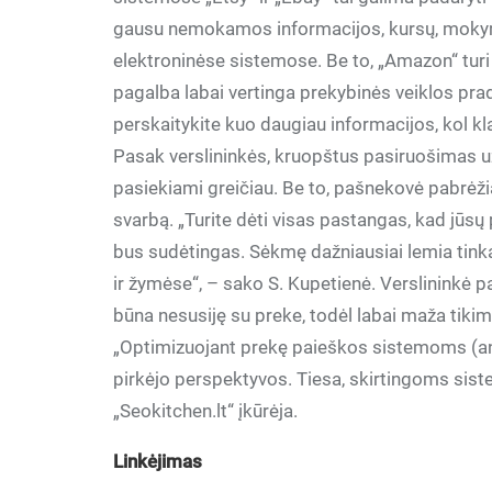
gausu nemokamos informacijos, kursų, mokymų
elektroninėse sistemose. Be to, „Amazon“ turi
pagalba labai vertinga prekybinės veiklos prad
perskaitykite kuo daugiau informacijos, kol kla
Pasak verslininkės, kruopštus pasiruošimas užti
pasiekiami greičiau. Be to, pašnekovė pabrėži
svarbą. „Turite dėti visas pastangas, kad jūsų 
bus sudėtingas. Sėkmę dažniausiai lemia tin
ir žymėse“, – sako S. Kupetienė. Verslininkė 
būna nesusiję su preke, todėl labai maža tiki
„Optimizuojant prekę paieškos sistemoms (ang
pirkėjo perspektyvos. Tiesa, skirtingoms siste
„Seokitchen.lt“ įkūrėja.
Linkėjimas