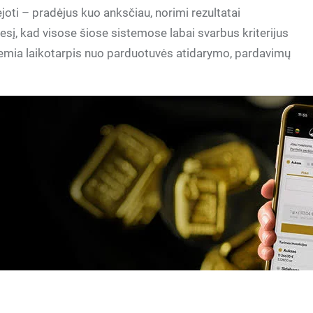
joti – pradėjus kuo anksčiau, norimi rezultatai
sį, kad visose šiose sistemose labai svarbus kriterijus
 lemia laikotarpis nuo parduotuvės atidarymo, pardavimų