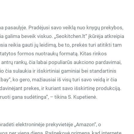
 pasaulyje. Pradėjusi savo veiklą nuo knygų prekybos,
čia galima beveik viskuo. „Seokitchen.lt“ įkūrėja atkreipia
 reikia gauti jų leidimą, be to, prekės turi atitikti tam
ustatytos formos nuotraukų formatą. Kitas rinkos
 antrų rankų, čia labai populiarūs aukciono pardavimai,
o čia sulaukia ir išskirtiniai gaminiai bei standartinis
y“, ko gero, mažiausiai iš visų turi savo veidą ir čia
rdavinėjant prekes, ir kuriant savo išskirtinę produkciją.
ruoti gana sudėtinga“, – tikina S. Kupetienė.
pradėti elektroninėje prekyvietėje „Amazon“, o
i vos per vieną dieną. Pašnekovė primena, kad internete