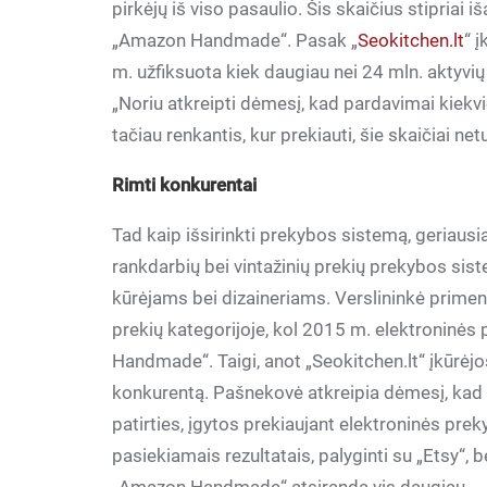
pirkėjų iš viso pasaulio. Šis skaičius stipriai
„Amazon Handmade“. Pasak „
Seokitchen.lt
“ 
m. užfiksuota kiek daugiau nei 24 mln. aktyvi
„Noriu atkreipti dėmesį, kad pardavimai kiek
tačiau renkantis, kur prekiauti, šie skaičiai net
Rimti konkurentai
Tad kaip išsirinkti prekybos sistemą, geriausia
rankdarbių bei vintažinių prekių prekybos sistem
kūrėjams bei dizaineriams. Verslininkė primena
prekių kategorijoje, kol 2015 m. elektroninė
Handmade“. Taigi, anot „Seokitchen.lt“ įkūrėjos
konkurentą. Pašnekovė atkreipia dėmesį, kad
patirties, įgytos prekiaujant elektroninės prek
pasiekiamais rezultatais, palyginti su „Etsy“, 