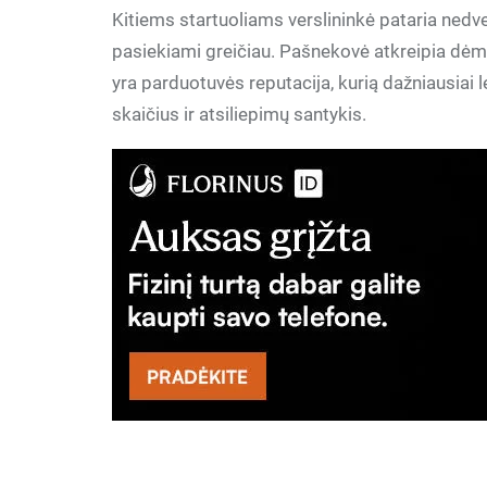
Kitiems startuoliams verslininkė pataria nedve
pasiekiami greičiau. Pašnekovė atkreipia dėme
yra parduotuvės reputacija, kurią dažniausiai
skaičius ir atsiliepimų santykis.