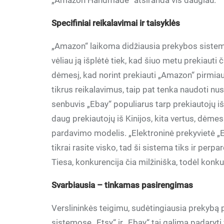
„Amazon Handmade“ atsiranda vis daugiau.
Specifiniai reikalavimai ir taisyklės
„Amazon“ laikoma didžiausia prekybos sistema
vėliau ją išplėtė tiek, kad šiuo metu prekiauti 
dėmesį, kad norint prekiauti „Amazon“ pirmiausia
tikrus reikalavimus, taip pat tenka naudoti n
senbuvis „Ebay“ populiarus tarp prekiautojų iš
daug prekiautojų iš Kinijos, kita vertus, dėmesi
pardavimo modelis. „Elektroninė prekyvietė „Eba
tikrai rasite visko, tad ši sistema tiks ir perpa
Tiesa, konkurencija čia milžiniška, todėl konku
Svarbiausia – tinkamas pasirengimas
Verslininkės teigimu, sudėtingiausia prekybą 
sistemose „Etsy“ ir „Ebay“ tai galima padaryt