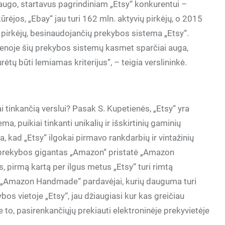
 išaugo, startavus pagrindiniam „Etsy“ konkurentui –
įkūrėjos, „Ebay“ jau turi 162 mln. aktyvių pirkėjų, o 2015
ų pirkėjų, besinaudojančių prekybos sistema „Etsy“.
vienoje šių prekybos sistemų kasmet sparčiai auga,
urėtų būti lemiamas kriterijus“, – teigia verslininkė.
i tinkančią verslui? Pasak S. Kupetienės, „Etsy“ yra
a, puikiai tinkanti unikalių ir išskirtinių gaminių
, kad „Etsy“ ilgokai pirmavo rankdarbių ir vintažinių
s prekybos gigantas „Amazon“ pristatė „Amazon
, pirmą kartą per ilgus metus „Etsy“ turi rimtą
 „Amazon Handmade“ pardavėjai, kurių dauguma turi
ybos vietoje „Etsy“, jau džiaugiasi kur kas greičiau
be to, pasirenkančiųjų prekiauti elektroninėje prekyvietėje