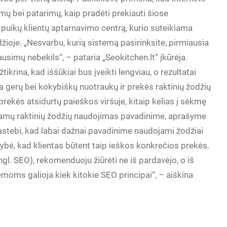
 bei patarimų, kaip pradėti prekiauti šiose
 puikų klientų aptarnavimo centrą, kurio suteikiama
žioje. „Nesvarbu, kurią sistemą pasirinksite, pirmiausia
usimų nebekils“, – pataria „Seokitchen.lt“ įkūrėja.
krina, kad iššūkiai bus įveikti lengviau, o rezultatai
a gerų bei kokybiškų nuotraukų ir prekės raktinių žodžių
prekės atsidurtų paieškos viršuje, kitaip kelias į sėkmę
kamų raktinių žodžių naudojimas pavadinime, aprašyme
pastebi, kad labai dažnai pavadinime naudojami žodžiai
mybė, kad klientas būtent taip ieškos konkrečios prekės.
l. SEO), rekomenduoju žiūrėti ne iš pardavėjo, o iš
moms galioja kiek kitokie SEO principai“, – aiškina