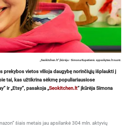
„Seokitchen.lt“ įkūrėja - Simona Kupetienė. sypsokytes.lt nuotr.
s prekybos vietos vilioja daugybę norinčiųjų išplaukti į
ie tai, kas užtikrina sėkmę populiariausiose
“ ir „Etsy“, pasakoja „
Seokitchen.lt
“ įkūrėja Simona
mazon“ šiais metais jau apsilankė 304 mln. aktyvių