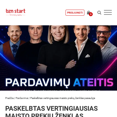
PRISIJUNGTI
0
Pradžia
/
Pardavimai
/
Paskelbtas vertingiausias maisto prekių ženklas pasaulyje
PASKELBTAS VERTINGIAUSIAS
MAISTO PREKIŲ ŽENKLAS