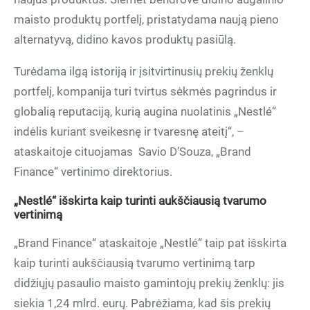
maisto produktų portfelį, pristatydama naują pieno
alternatyvą, didino kavos produktų pasiūlą.
Turėdama ilgą istoriją ir įsitvirtinusių prekių ženklų
portfelį, kompanija turi tvirtus sėkmės pagrindus ir
globalią reputaciją, kurią augina nuolatinis „Nestlé“
indėlis kuriant sveikesnę ir tvaresnę ateitį“, –
ataskaitoje cituojamas Savio D’Souza, „Brand
Finance“ vertinimo direktorius.
„Nestlé“ išskirta kaip turinti aukščiausią tvarumo
vertinimą
„Brand Finance“ ataskaitoje „Nestlé“ taip pat išskirta
kaip turinti aukščiausią tvarumo vertinimą tarp
didžiųjų pasaulio maisto gamintojų prekių ženklų: jis
siekia 1,24 mlrd. eurų. Pabrėžiama, kad šis prekių