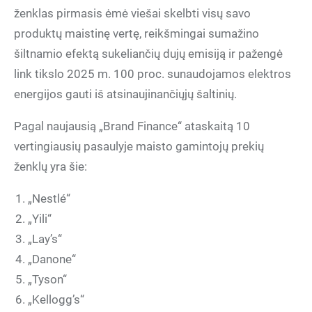
ženklas pirmasis ėmė viešai skelbti visų savo
produktų maistinę vertę, reikšmingai sumažino
šiltnamio efektą sukeliančių dujų emisiją ir pažengė
link tikslo 2025 m. 100 proc. sunaudojamos elektros
energijos gauti iš atsinaujinančiųjų šaltinių.
Pagal naujausią „Brand Finance“ ataskaitą 10
vertingiausių pasaulyje maisto gamintojų prekių
ženklų yra šie:
„Nestlé“
„Yili“
„Lay’s“
„Danone“
„Tyson“
„Kellogg’s“