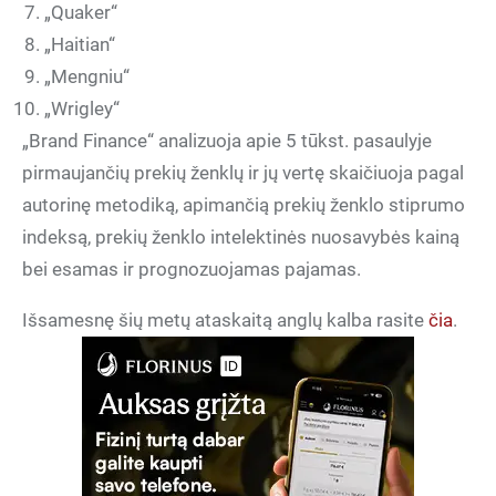
„Quaker“
„Haitian“
„Mengniu“
„Wrigley“
„Brand Finance“ analizuoja apie 5 tūkst. pasaulyje
pirmaujančių prekių ženklų ir jų vertę skaičiuoja pagal
autorinę metodiką, apimančią prekių ženklo stiprumo
indeksą, prekių ženklo intelektinės nuosavybės kainą
bei esamas ir prognozuojamas pajamas.
Išsamesnę šių metų ataskaitą anglų kalba rasite
čia
.