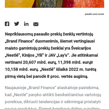
pexels.com nuotr
Nepriklausomų pasaulio prekių ženklų vertintojų
„Brand Finance“ duomenimis, šiemet vertingiausi
maisto gamintojų prekių ženklai yra Šveicarijos
„Nestlé“, Kinijos „Yili“ ir JAV „Lay‘s“. Jie atitinkamai
vertinami 20,607 mlrd.
eurų
, 11,398 mlrd.
eurų
ir
10,158 mlrd. eurų. „Nestlé“ išlaikė 2022 m. turėtą
pirmą vietą bei parodė 8 proc. vertės augimą.
Naujausioje „Brand Finance“ ataskaitoje pastebima,
kad „Nestlé“ pavyko atitikti besikeičiančius vartotojų
poreikius, diktuoti tendencijas ir sėkmingai pristatyti
naujus produktus. Šiemet bendrovė didino augalinio