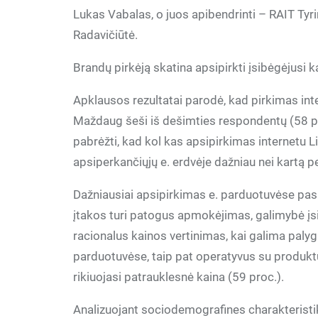
Lukas Vabalas, o juos apibendrinti – RAIT Tyr
Radavičiūtė.
Brandų pirkėją skatina apsipirkti įsibėgėjusi k
Apklausos rezultatai parodė, kad pirkimas in
Maždaug šeši iš dešimties respondentų (58 pro
pabrėžti, kad kol kas apsipirkimas internetu 
apsiperkančiųjų e. erdvėje dažniau nei kartą pe
Dažniausiai apsipirkimas e. parduotuvėse pa
įtakos turi patogus apmokėjimas, galimybė įsi
racionalus kainos vertinimas, kai galima palyg
parduotuvėse, taip pat operatyvus su produktu
rikiuojasi patrauklesnė kaina (59 proc.).
Analizuojant sociodemografines charakteristi