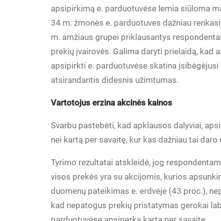
apsipirkimą e. parduotuvėse lemia siūloma m
34 m. žmonės e. parduotuves dažniau renkasi d
m. amžiaus grupei priklausantys respondentai
prekių įvairovės. Galima daryti prielaidą, ka
apsipirkti e. parduotuvėse skatina įsibėgėjusi
atsirandantis didesnis užimtumas.
Vartotojus erzina akcinės kainos
Svarbu pastebėti, kad apklausos dalyviai, aps
nei kartą per savaitę, kur kas dažniau tai da
Tyrimo rezultatai atskleidė, jog respondentam
visos prekės yra su akcijomis, kurios apsunki
duomenų pateikimas e. erdvėje (43 proc.), nep
kad nepatogus prekių pristatymas gerokai labi
parduotuvėse apsiperka kartą per savaitę.