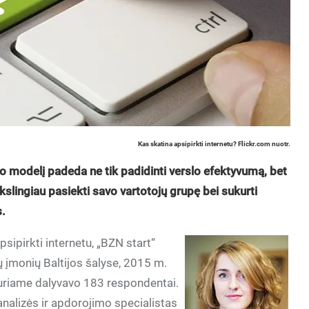
Kas skatina apsipirkti internetu? Flickr.com nuotr.
slo modelį padeda ne tik padidinti verslo efektyvumą, bet
ikslingiau pasiekti savo vartotojų grupę bei sukurti
s.
sipirkti internetu, „BZN start“
ų įmonių Baltijos šalyse, 2015 m.
 kuriame dalyvavo 183 respondentai.
alizės ir apdorojimo specialistas