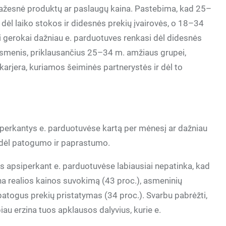
ažesnė produktų ar paslaugų kaina. Pastebima, kad 25–
ėl laiko stokos ir didesnės prekių įvairovės, o 18–34
 gerokai dažniau e. parduotuves renkasi dėl didesnės
d asmenis, priklausančius 25–34 m. amžiaus grupei,
 karjera, kuriamos šeiminės partnerystės ir dėl to
iperkantys e. parduotuvėse kartą per mėnesį ar dažniau
ro dėl patogumo ir paprastumo.
s apsiperkant e. parduotuvėse labiausiai nepatinka, kad
na realios kainos suvokimą (43 proc.), asmeninių
atogus prekių pristatymas (34 proc.). Svarbu pabrėžti,
au erzina tuos apklausos dalyvius, kurie e.