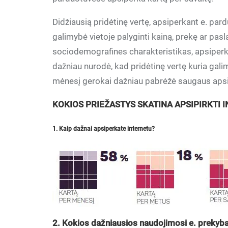
Didžiausią pridėtinę vertę, apsiperkant e. pard
galimybė vietoje palyginti kainą, prekę ar pasl
sociodemografines charakteristikas, apsiperka
dažniau nurodė, kad pridėtinę vertę kuria galim
mėnesį gerokai dažniau pabrėžė saugaus aps
KOKIOS PRIEŽASTYS SKATINA APSIPIRKTI 
1. Kaip dažnai apsiperkate internetu?
2. Kokios dažniausios naudojimosi e. prekyba