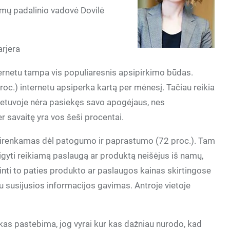
imų padalinio vadovė Dovilė
arjera
ternetu tampa vis populiaresnis apsipirkimo būdas.
c.) internetu apsiperka kartą per mėnesį. Tačiau reikia
Lietuvoje nėra pasiekęs savo apogėjaus, nes
r savaitę yra vos šeši procentai.
sirenkamas dėl patogumo ir paprastumo (72 proc.). Tam
gyti reikiamą paslaugą ar produktą neišėjus iš namų,
inti to paties produkto ar paslaugos kainas skirtingose
 susijusios informacijos gavimas. Antroje vietoje
kas pastebima, jog vyrai kur kas dažniau nurodo, kad