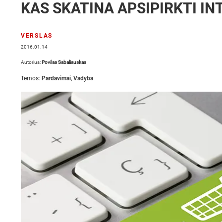
KAS SKATINA APSIPIRKTI I
VERSLAS
2016.01.14
Autorius:
Povilas Sabaliauskas
Temos:
Pardavimai
,
Vadyba
.