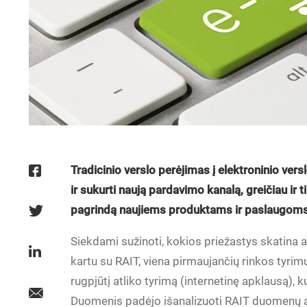
Tradicinio verslo perėjimas į elektroninio ver
ir sukurti naują pardavimo kanalą, greičiau ir t
pagrindą naujiems produktams ir paslaugom
Siekdami sužinoti, kokios priežastys skatina ap
kartu su RAIT, viena pirmaujančių rinkos tyrim
rugpjūtį atliko tyrimą (internetinę apklausą),
Duomenis padėjo išanalizuoti RAIT duomenų an