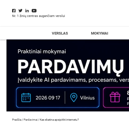
Nr. 1 žinių centras augančiam verslui
VERSLAS
MOKYMAI
Pradžia
/
Pardavimai
/
Kas skatina apsipirkti internetu?