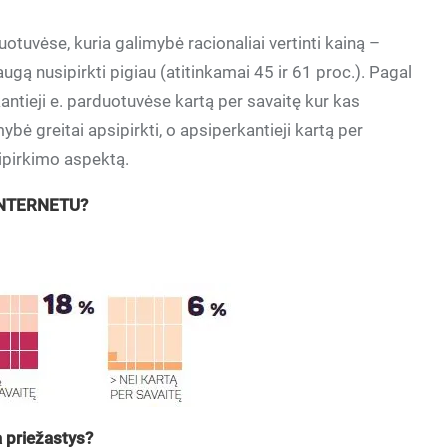
uotuvėse, kuria galimybė racionaliai vertinti kainą –
augą nusipirkti pigiau (atitinkamai 45 ir 61 proc.). Pagal
ntieji e. parduotuvėse kartą per savaitę kur kas
ybė greitai apsipirkti, o apsiperkantieji kartą per
ipirkimo aspektą.
INTERNETU?
 priežastys?