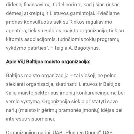
didesnį finansavimą, todėl norime, kad į šias rinkas
dėmesį atkreiptų ir Lietuvos gamintojai. Kviečiame
įmones konsultuotis tiek su Rinkos reguliavimo
agentūra, tiek su Baltijos maisto organizacija, tiek su
kitomis asociacijomis, turinčiomis tokių programų
vykdymo patirties“, – teigia A. Bagotyrius.
Apie V
šĮ Baltijos maisto organizacija:
Baltijos maisto organizacija – tai viešoji, ne pelno
siekianti organizacija, skatinanti Lietuvos ir Baltijos
šalių maisto sektoriaus įmonių konkurencingumą bei
verslo vystymą. Organizacija siekia pristatyti savo
narių (maisto ir gėrimų pramonės įmonių) idėjas bei
interesus visuomenei.
Organizacijos nariai: UAB „Plungės Duona“, UAB