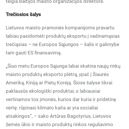
teigia Baltijos maisto organizacijos direktorė.
Treč
iosios
šalys
Lietuvos maisto pramonės kompanijoms pravartu
labiau pasidomėti produktų eksportu į vadinamąsias
trečiąsias – ne Europos Sąjungos – šalis ir galimybe
tam gauti ES finansavimą.
„Šiuo metu Europos Sąjunga labai skatina naujų rinkų
maisto produktų eksporto plėtrą, ypač į Šiaurės
Ameriką, Kiniją ar Pietų Korėją. Šiose šalyse tikrai
paklausūs ekologiški produktai, o labiausiai
vertinamos tos įmonės, kurios dar kuria ir pridėtinę
vertę: rūpinasi klimato kaita ar yra socialiai
atsakingos“, – sako Artūras Bagotyrius, Lietuvos
žemės ūkio ir maisto produktų rinkos reguliavimo