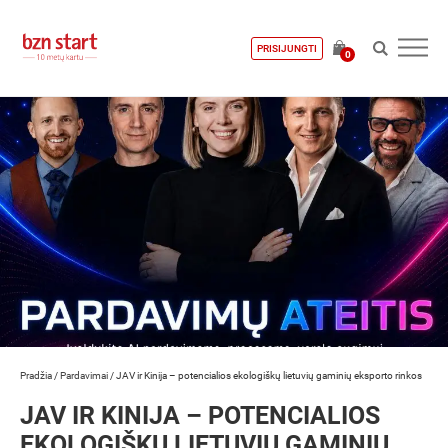
PRISIJUNGTI
0
Pradžia
/
Pardavimai
/
JAV ir Kinija – potencialios ekologiškų lietuvių gaminių eksporto rinkos
JAV IR KINIJA – POTENCIALIOS
EKOLOGIŠKŲ LIETUVIŲ GAMINIŲ