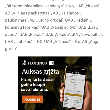
„Birštono mineraliniai vandenys“ ir Ko, UAB „Nukas“,
AB „Vilniaus paukštynas“, AB „Kaišiadorių
paukštynas“, AB „Kauno grūdai“, UAB „Kėdainių
konservų fabrikas“, UAB „Vaisių sultys“, UAB „Lašų
duona“, UAB „Rukola“, UAB „Vikeda“, SIA „Novobaltic“,
UAB „Liūtukas“ ir KO, UAB „Vičiūnai“ ir Ko, AB „Auga
group“.