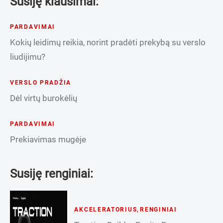
Susiję klausimai:
PARDAVIMAI
Kokių leidimų reikia, norint pradėti prekybą su verslo
liudijimu?
VERSLO PRADŽIA
Dėl virtų burokėlių
PARDAVIMAI
Prekiavimas mugėje
Susiję renginiai:
AKCELERATORIUS
,
RENGINIAI