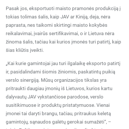
Pasak jos, eksportuoti maisto pramonės produkciją į
tokias tolimas šalis, kaip JAV ar Kiniją, deja, nėra
paprasta, nes taikomi skirtingi maisto kokybės
reikalavimai, įvairūs sertifikavimai, o ir Lietuva nėra
žinoma šalis, tačiau kai kurios įmonės turi patirtį, kaip
šias kliūtis įveikti.
„Kai kurie gamintojai jau turi ilgalaikę eksporto patirtį
ir, pasidalindami šiomis žiniomis, paskatintų puikią
verslo sinergiją. Mūsų organizacijos tikslas yra
pritraukti daugiau įmonių iš Lietuvos, kurios kartu
dalyvautų JAV vykstančiose parodose, verslo
susitikimuose ir produktų pristatymuose. Vienai
įmonei tai daryti brangu, tačiau, pritraukus keletą
gamintojų, sąnaudos galėtų gerokai sumažėti“, –