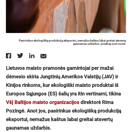
Pasirinkus ekologišką produkciją eksportui, nemažus kaštus labai greitai atsvertų
gaunamas uždarbis. pixabay.com nuotr.
Lietuvos maisto pramonės gamintojai per maž
ai
d
ė
mesio skiria Jungtini
ų Amerikos Valstijų (JAV) ir
Kinijos rinkoms, kur ekologiški maisto produktai iš
Europos S
ą
jungos (ES)
šalių yra itin vertinami, tikina
VšĮ Baltijos maisto organizacijos
direktorė Rima
Pozingė. Anot jos, pasirinkus ekologišką produkciją
eksportui, nemažus kaš
tus labai greitai atsvert
ų
gaunamas už
darbis.