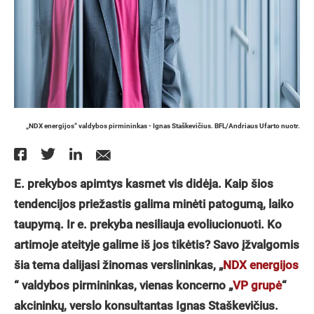
„NDX energijos“ valdybos pirmininkas - Ignas Staškevičius. BFL/Andriaus Ufarto nuotr.
E. prekybos apimtys kasmet vis didėja. Kaip šios
tendencijos priežastis galima minėti patogumą, laiko
taupymą. Ir e. prekyba nesiliauja evoliucionuoti. Ko
artimoje ateityje galime iš jos tikėtis? Savo įžvalgomis
šia tema dalijasi žinomas verslininkas, „
NDX energijos
“ valdybos pirmininkas, vienas koncerno „
VP grupė
“
akcininkų, verslo konsultantas Ignas Staškevičius.