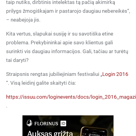
taip nutiks, dirbtinis intelektas tą pačią akimirką
prilygs žmogiškajam ir pastarojo daugiau nebereikės“,
– neabejoja jis.
Kita vertus, slapukai susiję ir su savotiška etine
problema. Prekybininkai apie savo klientus gali
surinkti vis daugiau informacijos. Gali, tačiau ar turėtų
tai daryti?
Straipsnis rengtas jubiliejiniam festivaliui „
Login 2016
“. Visą leidinį galite skaityti čia:
https://issuu.com/loginevents/docs/login_2016_magaz
.