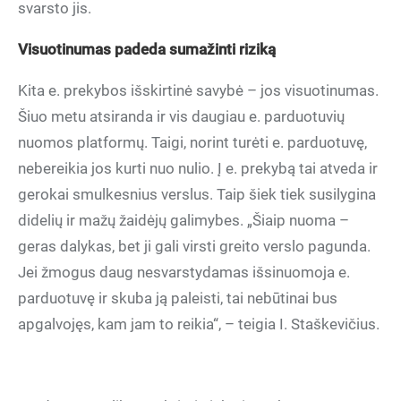
svarsto jis.
Visuotinumas padeda sumažinti riziką
Kita e. prekybos išskirtinė savybė – jos visuotinumas.
Šiuo metu atsiranda ir vis daugiau e. parduotuvių
nuomos platformų. Taigi, norint turėti e. parduotuvę,
nebereikia jos kurti nuo nulio. Į e. prekybą tai atveda ir
gerokai smulkesnius verslus. Taip šiek tiek susilygina
didelių ir mažų žaidėjų galimybes. „Šiaip nuoma –
geras dalykas, bet ji gali virsti greito verslo pagunda.
Jei žmogus daug nesvarstydamas išsinuomoja e.
parduotuvę ir skuba ją paleisti, tai nebūtinai bus
apgalvojęs, kam jam to reikia“, – teigia I. Staškevičius.