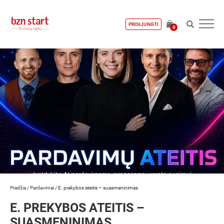
PRISIJUNGTI
0
Pradžia
/
Pardavimai
/
E. prekybos ateitis – suasmeninimas
E. PREKYBOS ATEITIS –
SUASMENINIMAS