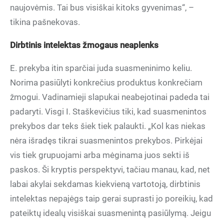
naujovėmis. Tai bus visiškai kitoks gyvenimas“, –
tikina pašnekovas.
Dirbtinis intelektas žmogaus neaplenks
E. prekyba itin sparčiai juda suasmeninimo keliu.
Norima pasiūlyti konkrečius produktus konkrečiam
žmogui. Vadinamieji slapukai neabejotinai padeda tai
padaryti. Visgi I. Staškevičius tiki, kad suasmenintos
prekybos dar teks šiek tiek palaukti. „Kol kas niekas
nėra išradęs tikrai suasmenintos prekybos. Pirkėjai
vis tiek grupuojami arba mėginama juos sekti iš
paskos. Ši kryptis perspektyvi, tačiau manau, kad, net
labai akylai sekdamas kiekvieną vartotoją, dirbtinis
intelektas nepajėgs taip gerai suprasti jo poreikių, kad
pateiktų idealų visiškai suasmenintą pasiūlymą. Jeigu