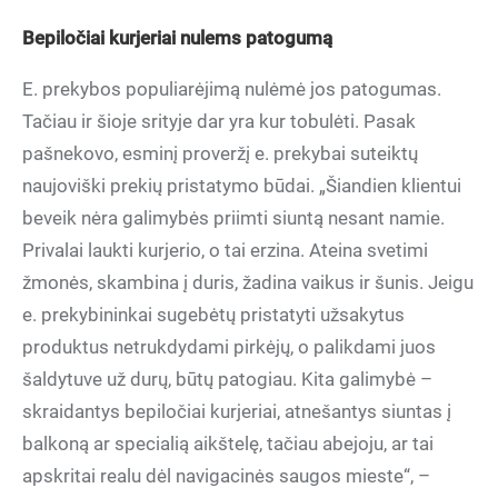
Bepiločiai kurjeriai nulems patogumą
E. prekybos populiarėjimą nulėmė jos patogumas.
Tačiau ir šioje srityje dar yra kur tobulėti. Pasak
pašnekovo, esminį proveržį e. prekybai suteiktų
naujoviški prekių pristatymo būdai. „Šiandien klientui
beveik nėra galimybės priimti siuntą nesant namie.
Privalai laukti kurjerio, o tai erzina. Ateina svetimi
žmonės, skambina į duris, žadina vaikus ir šunis. Jeigu
e. prekybininkai sugebėtų pristatyti užsakytus
produktus netrukdydami pirkėjų, o palikdami juos
šaldytuve už durų, būtų patogiau. Kita galimybė –
skraidantys bepiločiai kurjeriai, atnešantys siuntas į
balkoną ar specialią aikštelę, tačiau abejoju, ar tai
apskritai realu dėl navigacinės saugos mieste“, –