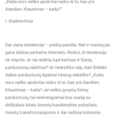
„Kada nors neliks apskritai nieko iš to, kas yra
šiandien. Klausimas – kada?“
I. Staškevičius
Dar viena tendencija – prekių pasiūla. Net ir maistą jau
gana dažnai perkame internetu. Rodos, ši tendencija
tik stiprės. Ar tai reiškia, kad keičiasi ir fizinių
parduotuvių vaidmuo? Ar neatsitiks taip, kad didelės
dalies parduotuvių ilgainiui tiesiog nebeliks? „Kada
nors neliks apskritai nieko iš to, kas yra šiandien.
Klausimas – kada? Jei neliks įprastų fizinių
parduotuvių, tai neišvengiamai bus susiję su
didžiuliais kitais žmonių kasdienybės pokyčiais,
miestų transformacijomis ir dar nežinia kokiomis