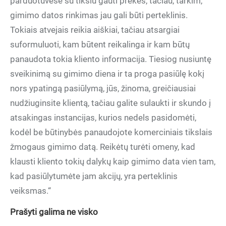
parduotuvėse su tikslu gauti prekes, tačiau, tarkim,
gimimo datos rinkimas jau gali būti perteklinis.
Tokiais atvejais reikia aiškiai, tačiau atsargiai
suformuluoti, kam būtent reikalinga ir kam būtų
panaudota tokia kliento informacija. Tiesiog nusiuntę
sveikinimą su gimimo diena ir ta proga pasiūlę kokį
nors ypatingą pasiūlymą, jūs, žinoma, greičiausiai
nudžiuginsite klientą, tačiau galite sulaukti ir skundo į
atsakingas instancijas, kurios nedels pasidomėti,
kodėl be būtinybės panaudojote komerciniais tikslais
žmogaus gimimo datą. Reikėtų turėti omeny, kad
klausti kliento tokių dalykų kaip gimimo data vien tam,
kad pasiūlytumėte jam akcijų, yra perteklinis
veiksmas.“
Prašyti galima ne visko