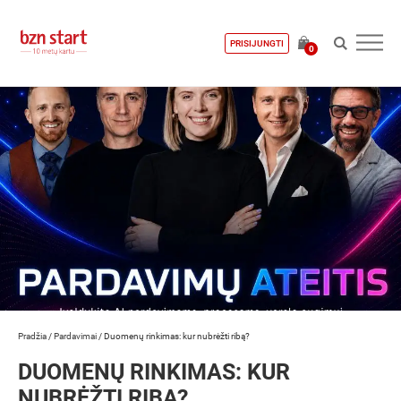
PRISIJUNGTI
0
Pradžia
/
Pardavimai
/
Duomenų rinkimas: kur nubrėžti ribą?
DUOMENŲ RINKIMAS: KUR
NUBRĖŽTI RIBĄ?