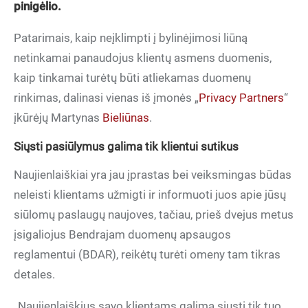
pinigėlio.
Patarimais, kaip neįklimpti į bylinėjimosi liūną
netinkamai panaudojus klientų asmens duomenis,
kaip tinkamai turėtų būti atliekamas duomenų
rinkimas, dalinasi vienas iš įmonės „
Privacy Partners
“
įkūrėjų Martynas
Bieliūnas
.
Siųsti pasiūlymus galima tik klientui sutikus
Naujienlaiškiai yra jau įprastas bei veiksmingas būdas
neleisti klientams užmigti ir informuoti juos apie jūsų
siūlomų paslaugų naujoves, tačiau, prieš dvejus metus
įsigaliojus Bendrajam duomenų apsaugos
reglamentui (BDAR), reikėtų turėti omeny tam tikras
detales.
„Naujienlaiškius savo klientams galima siųsti tik tuo