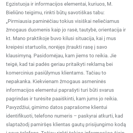
Egzistuoja ir informacijos elementai, kuriuos, M.
Bieliūno teigimu, rinkti būtų savotiškas tabu:
„Pirmiausia paminėčiau tokius visiškai neliečiamus
žmogaus duomenis kaip jo rasė, tautybė, orientacija ir
kt. Mano praktikoje buvo kilusi situacija, kai į mus
kreipėsi startuolis, norėjęs įtraukti rasę į savo
klausimyną. Pasidomėjau, kam jiems to reikia. Jie
teigė, kad tai padės geriau pritaikyti reklamą bei
komercinius pasiūlymus klientams. Tačiau to
nepakanka. Kiekvienam žmogaus asmeninės
informacijos elementui paprašyti turi būti svarus
pagrindas ir turėsite paaiškinti, kam jums jo reikia.
Pavyzdžiui, gimimo datos paprašome klientui
identifikuoti, telefono numeris – paskyrai atkurti, kad
slaptažodį pamiršęs klientas gautų prisijungimo kodą