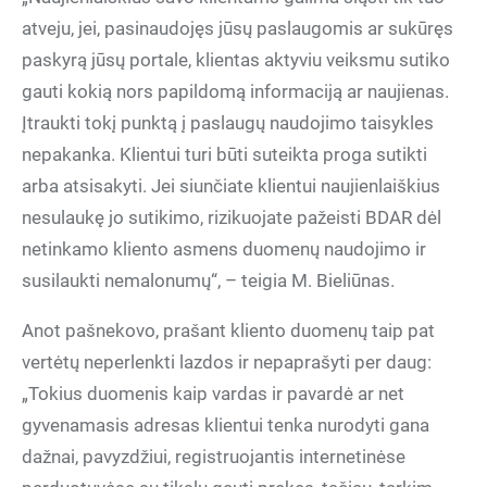
atveju, jei, pasinaudojęs jūsų paslaugomis ar sukūręs
paskyrą jūsų portale, klientas aktyviu veiksmu sutiko
gauti kokią nors papildomą informaciją ar naujienas.
Įtraukti tokį punktą į paslaugų naudojimo taisykles
nepakanka. Klientui turi būti suteikta proga sutikti
arba atsisakyti. Jei siunčiate klientui naujienlaiškius
nesulaukę jo sutikimo, rizikuojate pažeisti BDAR dėl
netinkamo kliento asmens duomenų naudojimo ir
susilaukti nemalonumų“, – teigia M. Bieliūnas.
Anot pašnekovo, prašant kliento duomenų taip pat
vertėtų neperlenkti lazdos ir nepaprašyti per daug:
„Tokius duomenis kaip vardas ir pavardė ar net
gyvenamasis adresas klientui tenka nurodyti gana
dažnai, pavyzdžiui, registruojantis internetinėse