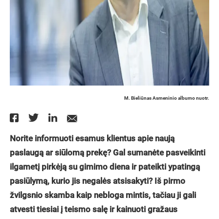
M. Bieliūnas Asmeninio albumo nuotr.
Norite informuoti esamus klientus apie naują
paslaugą ar siūlomą prekę? Gal sumanėte pasveikinti
ilgametį pirkėją su gimimo diena ir pateikti ypatingą
pasiūlymą, kurio jis negalės atsisakyti? Iš pirmo
žvilgsnio skamba kaip nebloga mintis, tačiau ji gali
atvesti tiesiai į teismo salę ir kainuoti gražaus