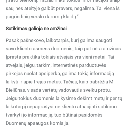
į savo telefoną. Tačiau rinkti tokios informacijos šiaip
sau, nes ateityje galbūt pravers, negalima. Tai viena iš
pagrindinių verslo daromų klaidų.“
Sutikimas galioja ne amžinai
Pasak pašnekovo, laikotarpis, kurį galima saugoti
savo kliento asmens duomenis, taip pat nėra amžinas.
Įprasta praktika tokiais atvejais yra vieni metai. Tai
atvejais, jeigu, tarkim, internetinės parduotuvės
pirkėjas nuolat apsiperka, galima tokią informaciją
laikyti ir apie trejus metus. Tačiau, kaip pabrėžia M.
Bieliūnas, visada vertėtų vadovautis sveiku protu.
Jeigu tokius duomenis laikysime dešimt metų ir per tą
laikotarpį nepaprašysime kliento atnaujinti sutikimo
tvarkyti jo informaciją, tuo būtinai pasidomės
Duomenų apsaugos komisija.