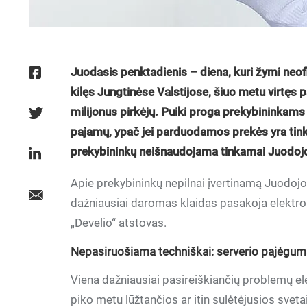
Juodasis penktadienis – diena, kuri žymi neof
kilęs Jungtinėse Valstijose, šiuo metu virtęs 
milijonus pirkėjų. Puiki proga prekybininkams
pajamų, ypač jei parduodamos prekės yra tink
prekybininkų neišnaudojama tinkamai Juodoj
Apie prekybininkų nepilnai įvertinamą Juodojo 
dažniausiai daromas klaidas pasakoja elektr
„Develio“ atstovas.
Nepasiruošiama techniškai: serverio pajėgum
Viena dažniausiai pasireiškiančių problemų e
piko metu lūžtančios ar itin sulėtėjusios sveta