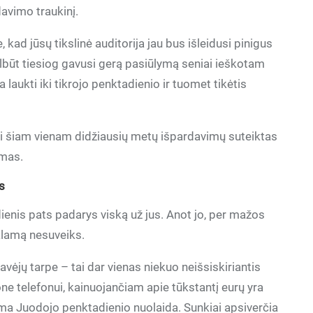
davimo traukinį.
e, kad jūsų tikslinė auditorija jau bus išleidusi pinigus
albūt tiesiog gavusi gerą pasiūlymą seniai ieškotam
a laukti iki tikrojo penktadienio ir tuomet tikėtis
ui šiam vienam didžiausių metų išpardavimų suteiktas
imas.
s
ienis pats padarys viską už jus. Anot jo, per mažos
klamą nesuveiks.
avėjų tarpe – tai dar vienas niekuo neišsiskiriantis
e telefonui, kainuojančiam apie tūkstantį eurų yra
ama Juodojo penktadienio nuolaida. Sunkiai apsiverčia