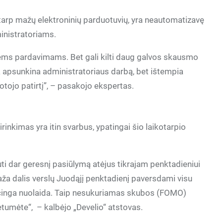
č tarp mažų elektroninių parduotuvių, yra neautomatizavę
ministratoriams.
iems pardavimams. Bet gali kilti daug galvos skausmo
k apsunkina administratoriaus darbą, bet ištempia
otojo patirtį”, – pasakojo ekspertas.
rinkimas yra itin svarbus, ypatingai šio laikotarpio
auti dar geresnį pasiūlymą atėjus tikrajam penktadieniui
maža dalis verslų Juodąjį penktadienį paversdami visu
ncinga nuolaida. Taip nesukuriamas skubos (FOMO)
rėtumėte“, – kalbėjo „Develio“ atstovas.