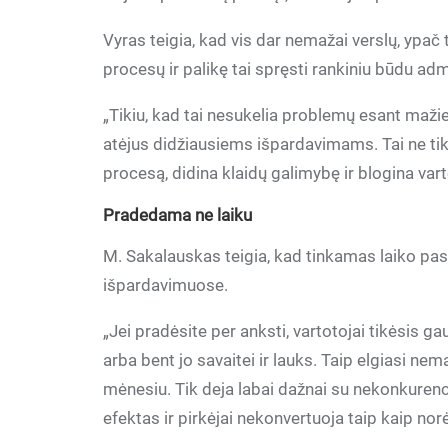
Vyras teigia, kad vis dar nemažai verslų, ypa
procesų ir palikę tai spręsti rankiniu būdu ad
„Tikiu, kad tai nesukelia problemų esant maž
atėjus didžiausiems išpardavimams. Tai ne ti
procesą, didina klaidų galimybę ir blogina vart
Pradedama ne laiku
M. Sakalauskas teigia, kad tinkamas laiko pasi
išpardavimuose.
„Jei pradėsite per anksti, vartotojai tikėsis g
arba bent jo savaitei ir lauks. Taip elgiasi ne
mėnesiu. Tik deja labai dažnai su nekonkure
efektas ir pirkėjai nekonvertuoja taip kaip no