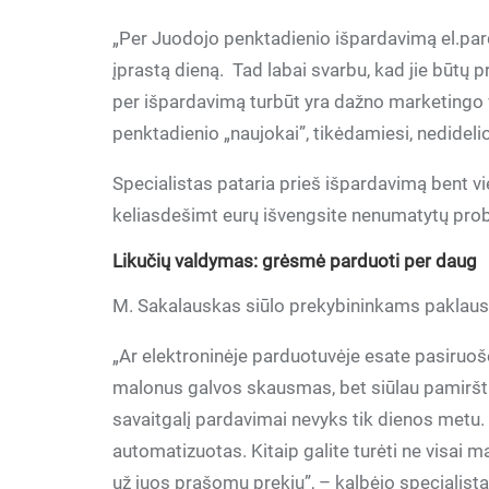
„Per Juodojo penktadienio išpardavimą el.par
įprastą dieną. Tad labai svarbu, kad jie būtų p
per išpardavimą turbūt yra dažno marketingo
penktadienio „naujokai”, tikėdamiesi, nedidel
Specialistas pataria prieš išpardavimą bent vi
keliasdešimt eurų išvengsite nenumatytų pro
Likučių valdymas: grėsmė parduoti per daug
M. Sakalauskas siūlo prekybininkams paklaust
„Ar elektroninėje parduotuvėje esate pasiruošę
malonus galvos skausmas, bet siūlau pamiršti 
savaitgalį pardavimai nevyks tik dienos metu. 
automatizuotas. Kitaip galite turėti ne visai 
už juos prašomų prekių”, – kalbėjo specialista