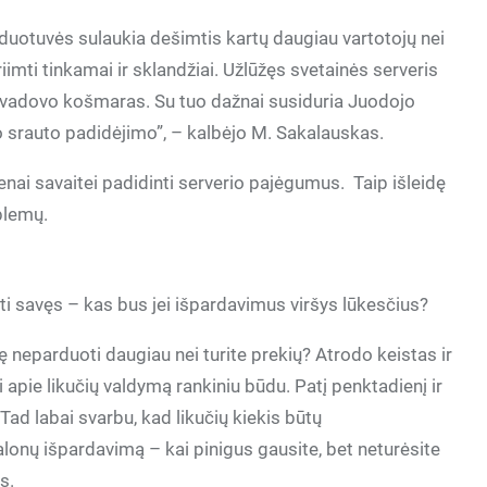
duotuvės sulaukia dešimtis kartų daugiau vartotojų nei
riimti tinkamai ir sklandžiai. Užlūžęs svetainės serveris
 vadovo košmaras. Su tuo dažnai susiduria Juodojo
io srauto padidėjimo”, – kalbėjo M. Sakalauskas.
enai savaitei padidinti serverio pajėgumus. Taip išleidę
blemų.
i savęs – kas bus jei išpardavimus viršys lūkesčius?
 neparduoti daugiau nei turite prekių? Atrodo keistas ir
apie likučių valdymą rankiniu būdu. Patį penktadienį ir
Tad labai svarbu, kad likučių kiekis būtų
malonų išpardavimą – kai pinigus gausite, bet neturėsite
s.