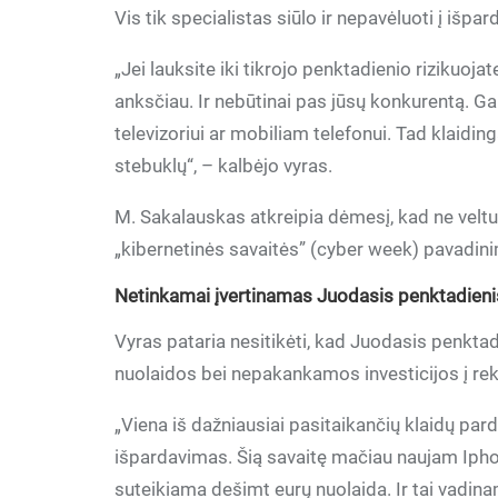
Vis tik specialistas siūlo ir nepavėluoti į išpar
„Jei lauksite iki tikrojo penktadienio rizikuojat
anksčiau. Ir nebūtinai pas jūsų konkurentą. G
televizoriui ar mobiliam telefonui. Tad klaiding
stebuklų“, – kalbėjo vyras.
M. Sakalauskas atkreipia dėmesį, kad ne velt
„kibernetinės savaitės” (cyber week) pavadin
Netinkamai įvertinamas Juodasis penktadieni
Vyras pataria nesitikėti, kad Juodasis penktad
nuolaidos bei nepakankamos investicijos į re
„Viena iš dažniausiai pasitaikančių klaidų pard
išpardavimas. Šią savaitę mačiau naujam Iphon
suteikiama dešimt eurų nuolaida. Ir tai vadin