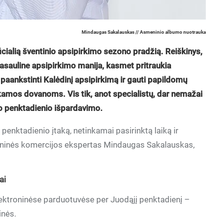
Mindaugas Sakalauskas // Asmeninio albumo nuotrauka
icialią šventinio apsipirkimo sezono pradžią. Reiškinys,
pasauline apsipirkimo manija, kasmet pritraukia
 paankstinti Kalėdinį apsipirkimą ir gauti papildomų
amos dovanoms. Vis tik, anot specialistų, dar nemažai
o penktadienio išpardavimo.
penktadienio įtaką, netinkamai pasirinktą laiką ir
oninės komercijos ekspertas Mindaugas Sakalauskas,
ai
lektroninėse parduotuvėse per Juodąjį penktadienį –
inės.