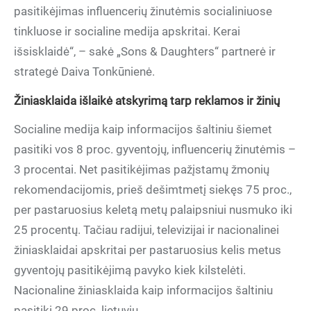
pasitikėjimas influencerių žinutėmis socialiniuose
tinkluose ir socialine medija apskritai. Kerai
išsisklaidė“, – sakė „Sons & Daughters“ partnerė ir
strategė Daiva Tonkūnienė.
Žiniasklaida išlaikė atskyrimą tarp reklamos ir žinių
Socialine medija kaip informacijos šaltiniu šiemet
pasitiki vos 8 proc. gyventojų, influencerių žinutėmis –
3 procentai. Net pasitikėjimas pažįstamų žmonių
rekomendacijomis, prieš dešimtmetį siekęs 75 proc.,
per pastaruosius keletą metų palaipsniui nusmuko iki
25 procentų. Tačiau radijui, televizijai ir nacionalinei
žiniasklaidai apskritai per pastaruosius kelis metus
gyventojų pasitikėjimą pavyko kiek kilstelėti.
Nacionaline žiniasklaida kaip informacijos šaltiniu
pasitiki 29 proc. lietuvių.