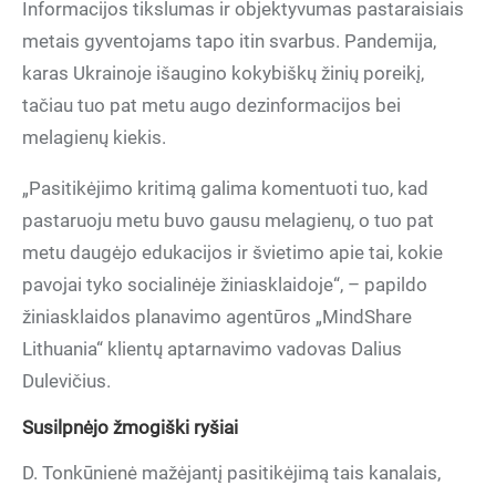
Informacijos tikslumas ir objektyvumas pastaraisiais
metais gyventojams tapo itin svarbus. Pandemija,
karas Ukrainoje išaugino kokybiškų žinių poreikį,
tačiau tuo pat metu augo dezinformacijos bei
melagienų kiekis.
„Pasitikėjimo kritimą galima komentuoti tuo, kad
pastaruoju metu buvo gausu melagienų, o tuo pat
metu daugėjo edukacijos ir švietimo apie tai, kokie
pavojai tyko socialinėje žiniasklaidoje“, – papildo
žiniasklaidos planavimo agentūros „MindShare
Lithuania“ klientų aptarnavimo vadovas Dalius
Dulevičius.
Susilpnėjo žmogiški ryšiai
D. Tonkūnienė mažėjantį pasitikėjimą tais kanalais,