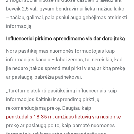
žmogui socialiniuose tinkluose kasdien praleidžiant
beveik 2,5 val., gyvam bendravimui lieka mažiau laiko
– tačiau, galimai, palaipsniui auga gebėjimas atsirinkti
informaciją.
Influenceriai pirkimo sprendimams vis dar daro įtaką
Nors pasitikėjimas nuomonės formuotojais kaip
informacijos kanalu – labai žemas, tai nereiškia, kad
jie nedaro įtakos sprendimui pirkti vieną ar kitą prekę
ar paslaugą, pabrėžia pašnekovai.
„Turėtume atskirti pasitikėjimą influenceriais kaip
informacijos šaltiniu ir sprendimą pirkti jų
rekomenduojamą prekę. Daugiau kaip
penktadalis 18-35 m. amžiaus lietuvių yra nusipirkę
prekę ar paslaugą po to, kaip pamatė nuomonės