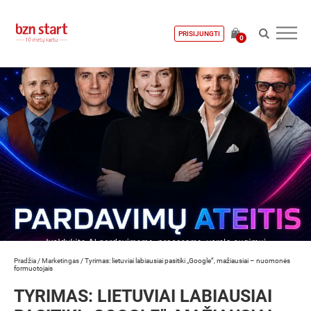
PRISIJUNGTI
0
Pradžia
/
Marketingas
/
Tyrimas: lietuviai labiausiai pasitiki „Google”, mažiausiai – nuomonės
formuotojais
TYRIMAS: LIETUVIAI LABIAUSIAI