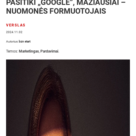
PASITIKI „GOOGLE”, MAŽIAUSIAI –
NUOMONĖS FORMUOTOJAIS
VERSLAS
2024.11.02
Autorius:
bzn start
Temos:
Marketingas
,
Pardavimai
.