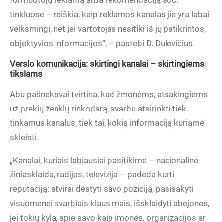
formuotojų reklamą arba rekomendaciją soc.
tinkluose – reiškia, kaip reklamos kanalas jie yra labai
veiksmingi, net jei vartotojas nesitiki iš jų patikrintos,
objektyvios informacijos“, – pastebi D. Dulevičius.
Verslo komunikacija: skirtingi kanalai – skirtingiems
tikslams
Abu pašnekovai tvirtina, kad žmonėms, atsakingiems
už prekių ženklų rinkodarą, svarbu atsirinkti tiek
tinkamus kanalus, tiek tai, kokią informaciją kuriame
skleisti.
„Kanalai, kuriais labiausiai pasitikime – nacionalinė
žiniasklaida, radijas, televizija – padeda kurti
reputaciją: atvirai dėstyti savo poziciją, pasisakyti
visuomenei svarbiais klausimais, išsklaidyti abejones,
jei tokių kyla, apie savo kaip įmonės, organizacijos ar