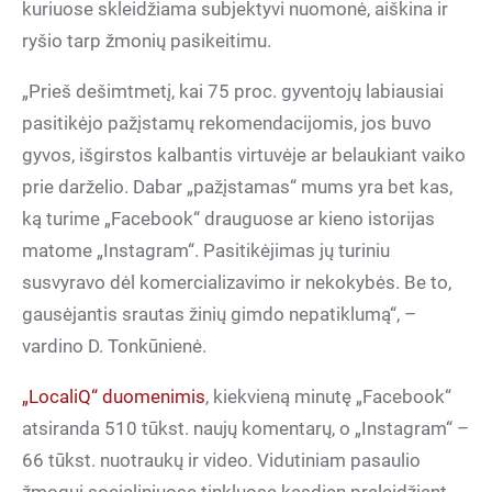
kuriuose skleidžiama subjektyvi nuomonė, aiškina ir
ryšio tarp žmonių pasikeitimu.
„Prieš dešimtmetį, kai 75 proc. gyventojų labiausiai
pasitikėjo pažįstamų rekomendacijomis, jos buvo
gyvos, išgirstos kalbantis virtuvėje ar belaukiant vaiko
prie darželio. Dabar „pažįstamas“ mums yra bet kas,
ką turime „Facebook“ drauguose ar kieno istorijas
matome „Instagram“. Pasitikėjimas jų turiniu
susvyravo dėl komercializavimo ir nekokybės. Be to,
gausėjantis srautas žinių gimdo nepatiklumą“, –
vardino D. Tonkūnienė.
„LocaliQ“ duomenimis
, kiekvieną minutę „Facebook“
atsiranda 510 tūkst. naujų komentarų, o „Instagram“ –
66 tūkst. nuotraukų ir video. Vidutiniam pasaulio