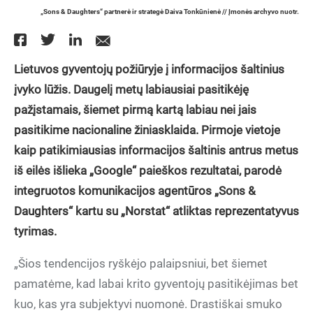
„Sons & Daughters“ partnerė ir strategė Daiva Tonkūnienė // Įmonės archyvo nuotr.
Lietuvos gyventojų požiūryje į informacijos šaltinius
įvyko lūžis. Daugelį metų labiausiai pasitikėję
pažįstamais, šiemet pirmą kartą labiau nei jais
pasitikime nacionaline žiniasklaida. Pirmoje vietoje
kaip patikimiausias informacijos šaltinis antrus metus
iš eilės išlieka „Google“ paieškos rezultatai, parodė
integruotos komunikacijos agentūros „Sons &
Daughters“ kartu su „Norstat“ atliktas reprezentatyvus
tyrimas.
„Šios tendencijos ryškėjo palaipsniui, bet šiemet
pamatėme, kad labai krito gyventojų pasitikėjimas bet
kuo, kas yra subjektyvi nuomonė. Drastiškai smuko