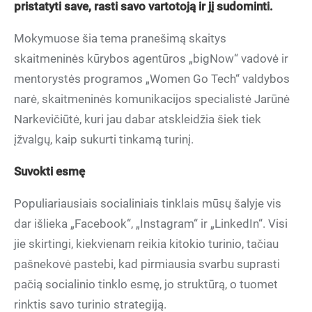
pristatyti save, rasti savo vartotoją ir jį sudominti.
Mokymuose šia tema pranešimą skaitys
skaitmeninės kūrybos agentūros „bigNow“ vadovė ir
mentorystės programos „Women Go Tech“ valdybos
narė, skaitmeninės komunikacijos specialistė Jarūnė
Narkevičiūtė, kuri jau dabar atskleidžia šiek tiek
įžvalgų, kaip sukurti tinkamą turinį.
Suvokti esmę
Populiariausiais socialiniais tinklais mūsų šalyje vis
dar išlieka „Facebook“, „Instagram“ ir „LinkedIn“. Visi
jie skirtingi, kiekvienam reikia kitokio turinio, tačiau
pašnekovė pastebi, kad pirmiausia svarbu suprasti
pačią socialinio tinklo esmę, jo struktūrą, o tuomet
rinktis savo turinio strategiją.