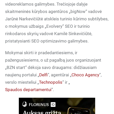
videoreklamos galimybes. Trečiojoje dalyje
skaitmeninės kūrybos agentūros „bigNow“ vadovė
Jarūnė Narkevičiūtė atskleis turinio kūrimo subtilybes,
o mokymus užbaigs „Evolvery“ SEO ir turinio
rinkodaros skyrių vadovė Kamilė Sinkevičiūtė,
pristatysianti SEO optimizavimo galimybes.
Mokymai skirti ir pradedantiesiems, ir
pažengusiesiems, o už pagalbą juos organizuojant
„BZN start“ dėkoja savo draugams: didžiausiam
naujienų portalui „
Delfi
“, agentūrai „
Choco Agency
“,
verslo miesteliui „
Technopolis
“ ir „
Spaudos departamentui
“.