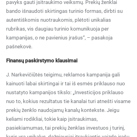
pavyks gauti įsitraukimo veiksmų. Prekių ženklai
bando išnaudoti skirtingas turinio formas, dirbti su
autentiškomis nuotraukomis, plėtoti unikalias
rubrikas, vis daugiau turinio komunikuoja per
kampanijas, o ne pavienius įrašus“, – pasakoja
pašnekovė.
Finansų paskirstymo klausimai
J. Narkevičiūtės teigimu, reklamos kampanija gali
kainuoti labai skirtingai ir tai iš esmės priklauso nuo
nustatyto kampanijos tikslo: „Investicijos priklauso
nuo to, kokius rezultatus tie kanalai turi atnešti visame
prekių ženklo naudojamų kanalų kontekste. Jeigu
keliami rodikliai, tokie kaip įsitraukimas,
pasiekiamumas, tai prekių ženklas investuos į turinį,
kuris yra unikalus, dažniausiai įtraukiantis vaizdo įrašų