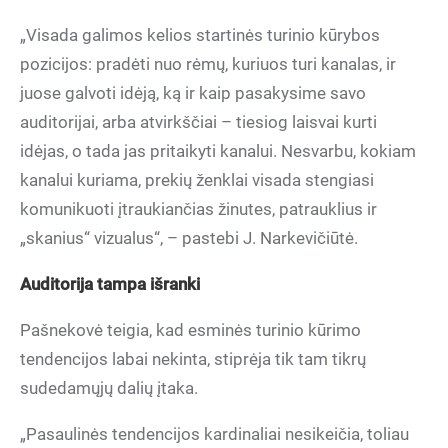
„Visada galimos kelios startinės turinio kūrybos
pozicijos: pradėti nuo rėmų, kuriuos turi kanalas, ir
juose galvoti idėją, ką ir kaip pasakysime savo
auditorijai, arba atvirkščiai – tiesiog laisvai kurti
idėjas, o tada jas pritaikyti kanalui. Nesvarbu, kokiam
kanalui kuriama, prekių ženklai visada stengiasi
komunikuoti įtraukiančias žinutes, patrauklius ir
„skanius“ vizualus“, – pastebi J. Narkevičiūtė.
Auditorija tampa išranki
Pašnekovė teigia, kad esminės turinio kūrimo
tendencijos labai nekinta, stiprėja tik tam tikrų
sudedamųjų dalių įtaka.
„Pasaulinės tendencijos kardinaliai nesikeičia, toliau