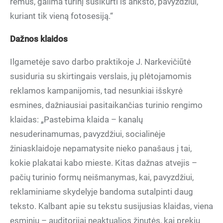
rėmus, galima turinį susikurti iš anksto, pavyzdžiui,
kuriant tik vieną fotosesiją.“
Dažnos klaidos
Ilgametėje savo darbo praktikoje J. Narkevičiūtė
susiduria su skirtingais verslais, jų plėtojamomis
reklamos kampanijomis, tad nesunkiai išskyrė
esmines, dažniausiai pasitaikančias turinio rengimo
klaidas: „Pastebima klaida – kanalų
nesuderinamumas, pavyzdžiui, socialinėje
žiniasklaidoje nepamatysite nieko panašaus į tai,
kokie plakatai kabo mieste. Kitas dažnas atvejis –
pačių turinio formų neišmanymas, kai, pavyzdžiui,
reklaminiame skydelyje bandoma sutalpinti daug
teksto. Kalbant apie su tekstu susijusias klaidas, viena
esminių – auditorijai neaktualios žinutės, kai prekių