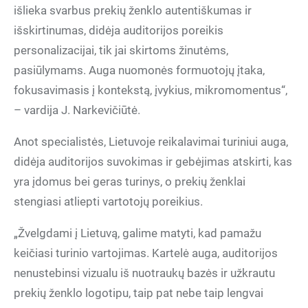
išlieka svarbus prekių ženklo autentiškumas ir
išskirtinumas, didėja auditorijos poreikis
personalizacijai, tik jai skirtoms žinutėms,
pasiūlymams. Auga nuomonės formuotojų įtaka,
fokusavimasis į kontekstą, įvykius, mikromomentus“,
– vardija J. Narkevičiūtė.
Anot specialistės, Lietuvoje reikalavimai turiniui auga,
didėja auditorijos suvokimas ir gebėjimas atskirti, kas
yra įdomus bei geras turinys, o prekių ženklai
stengiasi atliepti vartotojų poreikius.
„Žvelgdami į Lietuvą, galime matyti, kad pamažu
keičiasi turinio vartojimas. Kartelė auga, auditorijos
nenustebinsi vizualu iš nuotraukų bazės ir užkrautu
prekių ženklo logotipu, taip pat nebe taip lengvai