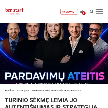
PRISIJUNGTI
0
Pradžia
/
Marketingas
/
Turinio sėkmę lemia jo autentiškumas ir strategija
TURINIO SĖKMĘ LEMIA JO
AUTENTIŠKUMAS IR STRATEGIJA