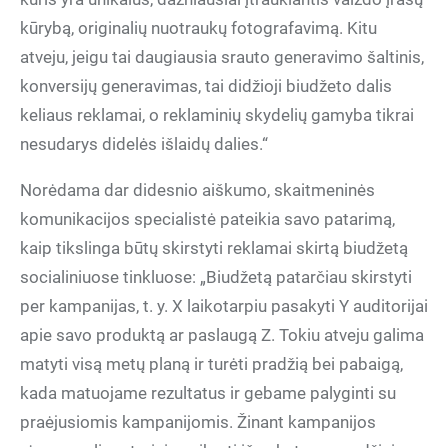
kūrybą, originalių nuotraukų fotografavimą. Kitu
atveju, jeigu tai daugiausia srauto generavimo šaltinis,
konversijų generavimas, tai didžioji biudžeto dalis
keliaus reklamai, o reklaminių skydelių gamyba tikrai
nesudarys didelės išlaidų dalies.“
Norėdama dar didesnio aiškumo, skaitmeninės
komunikacijos specialistė pateikia savo patarimą,
kaip tikslinga būtų skirstyti reklamai skirtą biudžetą
socialiniuose tinkluose: „Biudžetą patarčiau skirstyti
per kampanijas, t. y. X laikotarpiu pasakyti Y auditorijai
apie savo produktą ar paslaugą Z. Tokiu atveju galima
matyti visą metų planą ir turėti pradžią bei pabaigą,
kada matuojame rezultatus ir gebame palyginti su
praėjusiomis kampanijomis. Žinant kampanijos