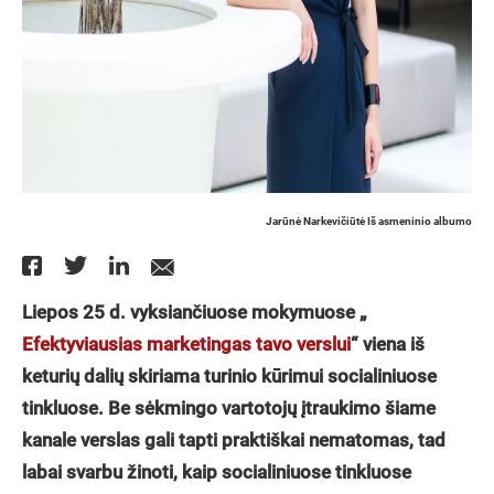
Jarūnė Narkevičiūtė Iš asmeninio albumo
Liepos 25 d. vyksiančiuose mokymuose „
Efektyviausias marketingas tavo verslui
“ viena iš
keturių dalių skiriama turinio kūrimui socialiniuose
tinkluose. Be sėkmingo vartotojų įtraukimo šiame
kanale verslas gali tapti praktiškai nematomas, tad
labai svarbu žinoti, kaip socialiniuose tinkluose