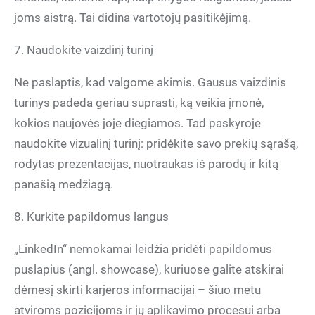
joms aistrą. Tai didina vartotojų pasitikėjimą.
7. Naudokite vaizdinį turinį
Ne paslaptis, kad valgome akimis. Gausus vaizdinis
turinys padeda geriau suprasti, ką veikia įmonė,
kokios naujovės joje diegiamos. Tad paskyroje
naudokite vizualinį turinį: pridėkite savo prekių sąrašą,
rodytas prezentacijas, nuotraukas iš parodų ir kitą
panašią medžiagą.
8. Kurkite papildomus langus
„LinkedIn“ nemokamai leidžia pridėti papildomus
puslapius (angl. showcase), kuriuose galite atskirai
dėmesį skirti karjeros informacijai – šiuo metu
atviroms pozicijoms ir jų aplikavimo procesui arba