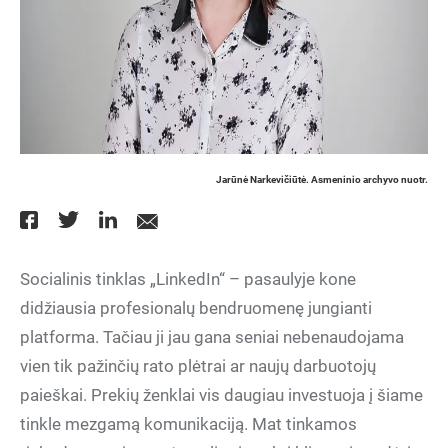
Jarūnė Narkevičiūtė. Asmeninio archyvo nuotr.
Socialinis tinklas „LinkedIn“ – pasaulyje kone
didžiausia profesionalų bendruomenę jungianti
platforma. Tačiau ji jau gana seniai nebenaudojama
vien tik pažinčių rato plėtrai ar naujų darbuotojų
paieškai. Prekių ženklai vis daugiau investuoja į šiame
tinkle mezgamą komunikaciją. Mat tinkamos