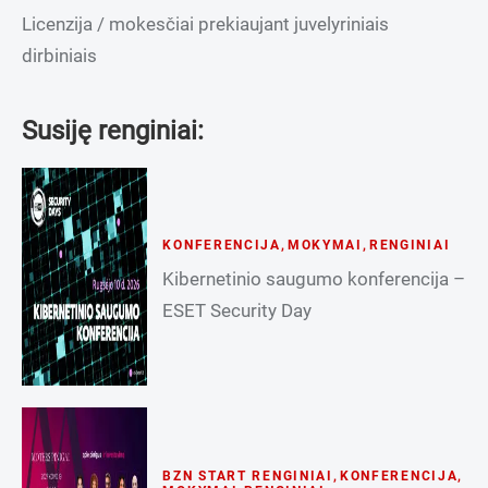
Licenzija / mokesčiai prekiaujant juvelyriniais
dirbiniais
Susiję renginiai:
KONFERENCIJA
,
MOKYMAI
,
RENGINIAI
Kibernetinio saugumo konferencija –
ESET Security Day
BZN START RENGINIAI
,
KONFERENCIJA
,