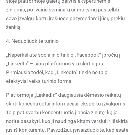
šioje platformoje galėtų dalytis ekspertinėmis
žiniomis, po įvairių seminarų ar mokymų paskelbti
savo įžvalgų, kartu įrašuose pažymėdami jūsų prekių
ženklą.
4. Nedubliuokite turinio
„Neperkelkite socialinio tinklo „Facebook“ įpročių į
„LinkedIn“ – šios platformos yra skirtingos.
Pirmiausia todėl, kad „LinkedIn“ tinkle ne taip
efektyviai veiks turinio forma.
Platformoje „LinkedIn“ daugiausia dėmesio reikėtų
skirti koncentruotai informacijai, eksperto įžvalgoms.
Taip pat svarbu koncentruotis į pačią žinutę: ką ja
norite pasakyti, kuo ji naudinga kitam verslui ir išskiria
jus iš konkurentų. Pavyzdžiui, įsivaizduokite, kad esate