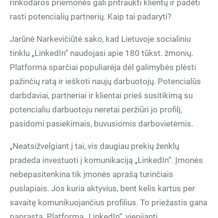
rinkodaros priemonės gali pritraukti klientų ir padėti
rasti potencialių partnerių. Kaip tai padaryti?
Jarūnė Narkevičiūtė sako, kad Lietuvoje socialiniu
tinklu „LinkedIn“ naudojasi apie 180 tūkst. žmonių.
Platforma sparčiai populiarėja dėl galimybės plėsti
pažinčių ratą ir ieškoti naujų darbuotojų. Potencialūs
darbdaviai, partneriai ir klientai prieš susitikimą su
potencialiu darbuotoju neretai peržiūri jo profilį,
pasidomi pasiekimais, buvusiomis darbovietėmis.
„Neatsižvelgiant į tai, vis daugiau prekių ženklų
pradeda investuoti į komunikaciją „LinkedIn“. Įmonės
nebepasitenkina tik įmonės aprašą turinčiais
puslapiais. Jos kuria aktyvius, bent kelis kartus per
savaitę komunikuojančius profilius. To priežastis gana
paprasta. Platforma „LinkedIn“, vienijanti