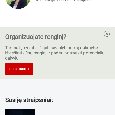
Organizuojate renginį?
Tuomet „bzn start” gali pasiūlyti puikią galimybę
išviešinti Jūsų renginį ir padėti pritraukti potencialių
dalyvių.
REGISTRUOTI
Susiję straipsniai: