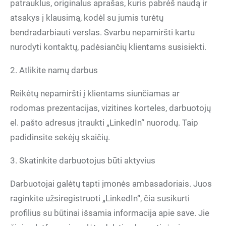
patrauklus, originalus aprašas, kuris pabrėš naudą ir
atsakys į klausimą, kodėl su jumis turėtų
bendradarbiauti verslas. Svarbu nepamiršti kartu
nurodyti kontaktų, padėsiančių klientams susisiekti.
2. Atlikite namų darbus
Reikėtų nepamiršti į klientams siunčiamas ar
rodomas prezentacijas, vizitines korteles, darbuotojų
el. pašto adresus įtraukti „LinkedIn“ nuorodų. Taip
padidinsite sekėjų skaičių.
3. Skatinkite darbuotojus būti aktyvius
Darbuotojai galėtų tapti įmonės ambasadoriais. Juos
raginkite užsiregistruoti „LinkedIn“, čia susikurti
profilius su būtinai išsamia informacija apie save. Jie