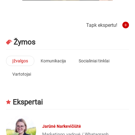
Tapk ekspertu!
Žymos
Įžvalgos
Komunikacija
Socialiniai tinklai
Vartotojai
Ekspertai
Jarūnė Narkevičiūtė
Marketingo vadovė / Whatagraph