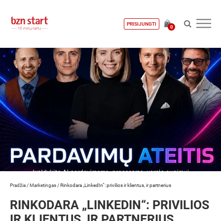
PRISIJUNGTI
0
Pradžia
/
Marketingas
/
Rinkodara „LinkedIn“: privilios ir klientus, ir partnerius
RINKODARA „LINKEDIN“: PRIVILIOS
IR KLIENTUS, IR PARTNERIUS