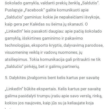
šokolado gamykla, valdanti prekių ženklą „Saldutis“.
Puslapyje „Facebook“ galite komunikuoti apie
„Saldučio“ gaminius: kokie jie nepakeičiami išvykoje,
kaip gera per Kalėdas su šeima jų skanauti. O
„LinkedIn“ leis pasakoti daugiau: apie pačią šokolado
gamyklą, išskirtines gaminimo ir pakavimo
technologijas, eksporto kryptis, dalyvavimą parodose,
visuomeninę veiklą ir vadovų nuomones, jų
atsiliepimus. Tokia komunikacija gali pritraukti ne tik
„Saldučio“ pirkėjų, bet ir galimų partnerių.
5. Dalykitės įžvalgomis bent kelis kartus per savaitę
„LinkedIn“ būkite ekspertais. Kelis kartus per savaitę
galima pasidalyti trumpu įrašu apie savo verslą, rinką,
kokios jos naujovės, kaip jūs su ja keliaujate koja