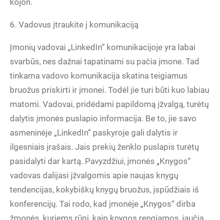
kojon.
6. Vadovus įtraukite į komunikaciją
Įmonių vadovai „LinkedIn“ komunikacijoje yra labai
svarbūs, nes dažnai tapatinami su pačia įmone. Tad
tinkama vadovo komunikacija skatina teigiamus
bruožus priskirti ir įmonei. Todėl jie turi būti kuo labiau
matomi. Vadovai, pridėdami papildomą įžvalgą, turėtų
dalytis įmonės puslapio informacija. Be to, jie savo
asmeninėje „LinkedIn“ paskyroje gali dalytis ir
ilgesniais įrašais. Jais prekių ženklo puslapis turėtų
pasidalyti dar kartą. Pavyzdžiui, įmonės „Knygos“
vadovas dalijasi įžvalgomis apie naujas knygų
tendencijas, kokybiškų knygų bruožus, įspūdžiais iš
konferencijų. Tai rodo, kad įmonėje „Knygos“ dirba
žmonės, kuriems rūpi, kaip knygos rengiamos, jaučia