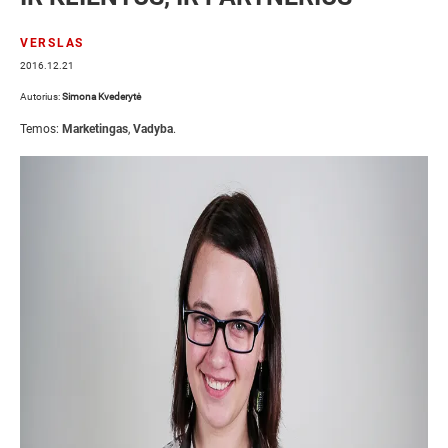
VERSLAS
2016.12.21
Autorius:
Simona Kvederytė
Temos:
Marketingas
,
Vadyba
.