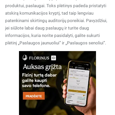
produktui, paslaugai. Toks plėtinys padeda pristatyti
atskirą komunikacijos kryptį, tad taip lengviau
patenkinami skirtingų auditorijų poreikiai. Pavyzdžiui,
jei siūlote labai daug paslaugų ir turite daug
informacijos, kuria norite pasidalyti, galite sukurti
plėtinį „Paslaugos jaunuoliui“ ir „Paslaugos senoliui“.