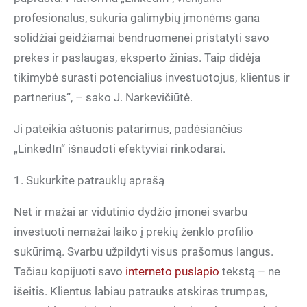
profesionalus, sukuria galimybių įmonėms gana
solidžiai geidžiamai bendruomenei pristatyti savo
prekes ir paslaugas, eksperto žinias. Taip didėja
tikimybė surasti potencialius investuotojus, klientus ir
partnerius“, – sako J. Narkevičiūtė.
Ji pateikia aštuonis patarimus, padėsiančius
„LinkedIn“ išnaudoti efektyviai rinkodarai.
1. Sukurkite patrauklų aprašą
Net ir mažai ar vidutinio dydžio įmonei svarbu
investuoti nemažai laiko į prekių ženklo profilio
sukūrimą. Svarbu užpildyti visus prašomus langus.
Tačiau kopijuoti savo
interneto puslapio
tekstą – ne
išeitis. Klientus labiau patrauks atskiras trumpas,