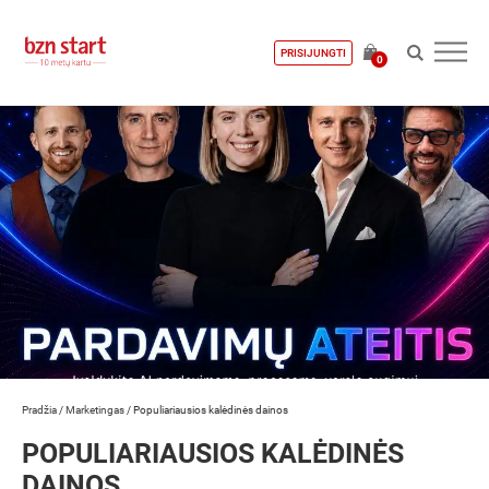
PRISIJUNGTI
0
Pradžia
/
Marketingas
/
Populiariausios kalėdinės dainos
POPULIARIAUSIOS KALĖDINĖS
DAINOS