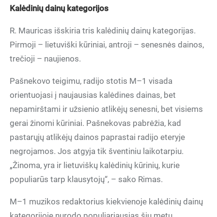
Kalėdinių dainų kategorijos
R. Mauricas išskiria tris kalėdinių dainų kategorijas.
Pirmoji – lietuviški kūriniai, antroji – senesnės dainos,
trečioji – naujienos.
Pašnekovo teigimu, radijo stotis M–1 visada
orientuojasi į naujausias kalėdines dainas, bet
nepamirštami ir užsienio atlikėjų senesni, bet visiems
gerai žinomi kūriniai. Pašnekovas pabrėžia, kad
pastarųjų atlikėjų dainos paprastai radijo eteryje
negrojamos. Jos atgyja tik šventiniu laikotarpiu.
„Žinoma, yra ir lietuviškų kalėdinių kūrinių, kurie
populiarūs tarp klausytojų“, – sako Rimas.
M–1 muzikos redaktorius kiekvienoje kalėdinių dainų
kategorijoje nurodo populiariausias šių metų