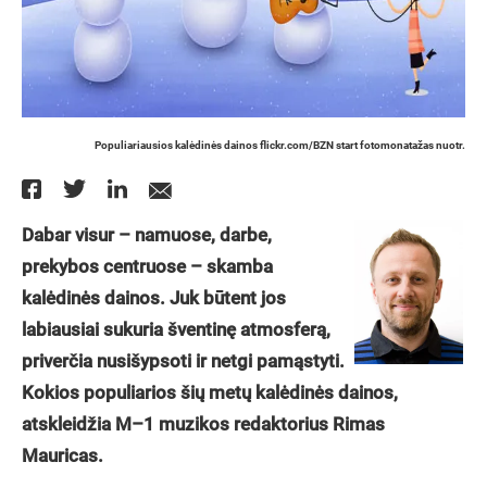
Populiariausios kalėdinės dainos flickr.com/BZN start fotomonatažas nuotr.
Dabar visur – namuose, darbe,
prekybos centruose – skamba
kalėdinės dainos. Juk būtent jos
labiausiai sukuria šventinę atmosferą,
priverčia nusišypsoti ir netgi pamąstyti.
Kokios populiarios šių metų kalėdinės dainos,
atskleidžia M–1 muzikos redaktorius Rimas
Mauricas.