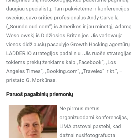
daugiau specialistų. Tam pakvietėme ir konferencijos
svečius, savo srities profesionalus Andy Carvellą
(„Soundcloud.com“) iš Amerikos ir jau minėtąjį Adamą
Wesolowskį iš Didžiosios Britanijos. Jis vadovauja
vienos didžiausių pasaulyje Growth Hacking agentūrų
LADDER.IO strategijos padaliniui. Jis ruošė strategijas
tokiems prekių ženklams kaip „Facebook“, „Los
Angeles Times“, „Booking.com“, „Travelex“ ir kt.“, –
pristato G. Morkūnas.
Paruoš pagalbinių priemonių
Ne pirmus metus
organizuodami konferencijas,
LiMA atstovai pastebi, kad
dažnai nusifotografuota