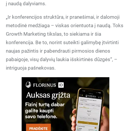
į naudą dalyviams.
„Ir konferencijos struktūra, ir pranešimai, ir dalomoji
metodinė medžiaga – viskas orientuota į naudą. Toks
Growth Marketing tikslas, to siekiama ir šia
konferencija. Be to, norint suteikti galimybę įtvirtinti
naujas pažintis ir pabendrauti pirmosios dienos
pabaigoje, visų dalyvių laukia išskirtinės dūzgės“, –
intriguoja pašnekovas.