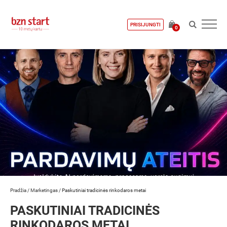
PRISIJUNGTI
0
Pradžia
/
Marketingas
/
Paskutiniai tradicinės rinkodaros metai
PASKUTINIAI TRADICINĖS
RINKODAROS METAI