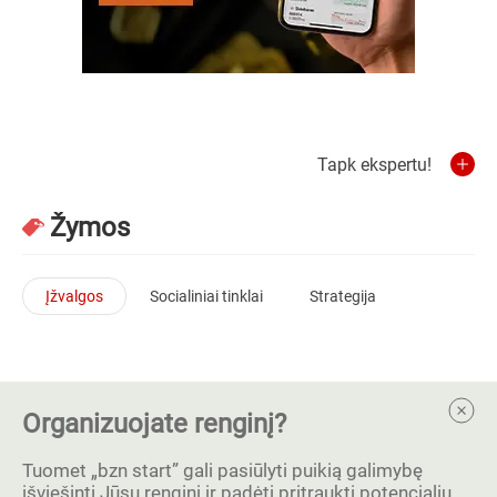
Tapk ekspertu!
Žymos
Įžvalgos
Socialiniai tinklai
Strategija
Organizuojate renginį?
Tuomet „bzn start” gali pasiūlyti puikią galimybę
išviešinti Jūsų renginį ir padėti pritraukti potencialių