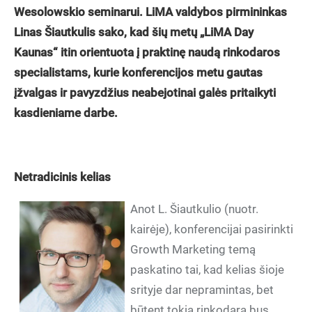
Wesolowskio seminarui. LiMA valdybos pirmininkas
Linas Šiautkulis sako, kad šių metų „LiMA Day
Kaunas“ itin orientuota į praktinę naudą rinkodaros
specialistams, kurie konferencijos metu gautas
įžvalgas ir pavyzdžius neabejotinai galės pritaikyti
kasdieniame darbe.
Netradicinis kelias
Anot L. Šiautkulio (nuotr.
kairėje), konferencijai pasirinkti
Growth Marketing temą
paskatino tai, kad kelias šioje
srityje dar nepramintas, bet
būtent tokia rinkodara bus