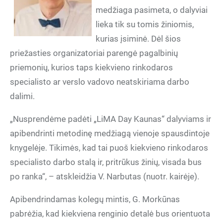
medžiaga pasimeta, o dalyviai
lieka tik su tomis žiniomis,
kurias įsiminė. Dėl šios
priežasties organizatoriai parengė pagalbinių
priemonių, kurios taps kiekvieno rinkodaros
specialisto ar verslo vadovo neatskiriama darbo
dalimi.
„Nusprendėme padėti „LiMA Day Kaunas“ dalyviams ir
apibendrinti metodinę medžiagą vienoje spausdintoje
knygelėje. Tikimės, kad tai puoš kiekvieno rinkodaros
specialisto darbo stalą ir, pritrūkus žinių, visada bus
po ranka“, – atskleidžia V. Narbutas (nuotr. kairėje).
Apibendrindamas kolegų mintis, G. Morkūnas
pabrėžia, kad kiekviena renginio detalė bus orientuota