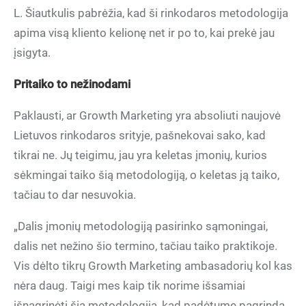
L. Šiautkulis pabrėžia, kad ši rinkodaros metodologija
apima visą kliento kelionę net ir po to, kai prekė jau
įsigyta.
Pritaiko to nežinodami
Paklausti, ar Growth Marketing yra absoliuti naujovė
Lietuvos rinkodaros srityje, pašnekovai sako, kad
tikrai ne. Jų teigimu, jau yra keletas įmonių, kurios
sėkmingai taiko šią metodologiją, o keletas ją taiko,
tačiau to dar nesuvokia.
„Dalis įmonių metodologiją pasirinko sąmoningai,
dalis net nežino šio termino, tačiau taiko praktikoje.
Vis dėlto tikrų Growth Marketing ambasadorių kol kas
nėra daug. Taigi mes kaip tik norime išsamiai
išnagrinėti šią metodologiją, kad padėtume pagrindą