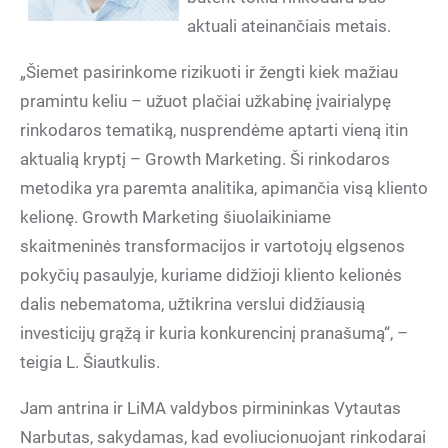
aktuali ateinančiais metais.
„Šiemet pasirinkome rizikuoti ir žengti kiek mažiau
pramintu keliu – užuot plačiai užkabinę įvairialypę
rinkodaros tematiką, nusprendėme aptarti vieną itin
aktualią kryptį – Growth Marketing. Ši rinkodaros
metodika yra paremta analitika, apimančia visą kliento
kelionę. Growth Marketing šiuolaikiniame
skaitmeninės transformacijos ir vartotojų elgsenos
pokyčių pasaulyje, kuriame didžioji kliento kelionės
dalis nebematoma, užtikrina verslui didžiausią
investicijų grąžą ir kuria konkurencinį pranašumą“, –
teigia L. Šiautkulis.
Jam antrina ir LiMA valdybos pirmininkas Vytautas
Narbutas, sakydamas, kad evoliucionuojant rinkodarai