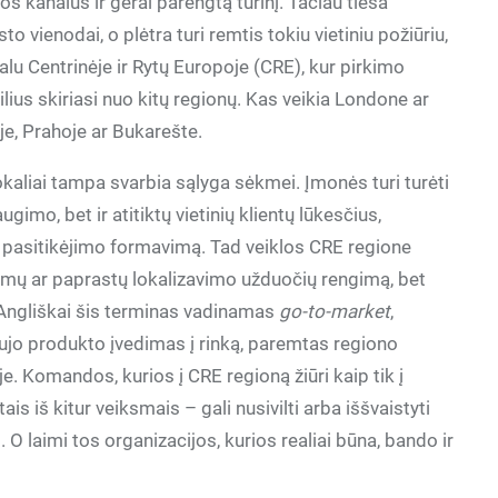
 kanalus ir gerai parengtą turinį. Tačiau tiesa
to vienodai, o plėtra turi remtis tokiu vietiniu požiūriu,
alu Centrinėje ir Rytų Europoje (CRE), kur pirkimo
ilius skiriasi nuo kitų regionų. Kas veikia Londone ar
je, Prahoje ar Bukarešte.
lokaliai tampa svarbia sąlyga sėkmei. Įmonės turi turėti
augimo, bet ir atitiktų vietinių klientų lūkesčius,
r pasitikėjimo formavimą. Tad veiklos CRE regione
rtimų ar paprastų lokalizavimo užduočių rengimą, bet
. Angliškai šis terminas vadinamas
go-to-market
,
ujo produkto įvedimas į rinką, paremtas regiono
e. Komandos, kurios į CRE regioną žiūri kaip tik į
is iš kitur veiksmais – gali nusivilti arba iššvaistyti
O laimi tos organizacijos, kurios realiai būna, bando ir