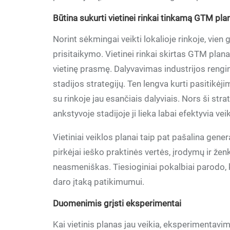
Būtina sukurti vietinei rinkai tinkamą GTM pla
Norint sėkmingai veikti lokalioje rinkoje, vien 
prisitaikymo. Vietinei rinkai skirtas GTM plana
vietinę prasmę. Dalyvavimas industrijos rengi
stadijos strategijų. Ten lengva kurti pasitikėjim
su rinkoje jau esančiais dalyviais. Nors ši stra
ankstyvoje stadijoje ji lieka labai efektyvia ve
Vietiniai veiklos planai taip pat pašalina gen
pirkėjai ieško praktinės vertės, įrodymų ir ženk
neasmeniškas. Tiesioginiai pokalbiai parodo, k
daro įtaką patikimumui.
Duomenimis grįsti eksperimentai
Kai vietinis planas jau veikia, eksperimentavi