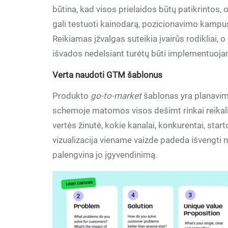
būtina, kad visos prielaidos būtų patikrintos,
gali testuoti kainodarą, pozicionavimo kampus
Reikiamas įžvalgas suteikia įvairūs rodikliai, 
išvados nedelsiant turėtų būti implementuojam
Verta naudoti GTM šablonus
Produkto
go-to-market
šablonas yra planavimo
schemoje matomos visos dešimt rinkai reikalin
vertės žinutė, kokie kanalai, konkurentai, starto
vizualizacija viename vaizde padeda išvengti 
palengvina jo įgyvendinimą.