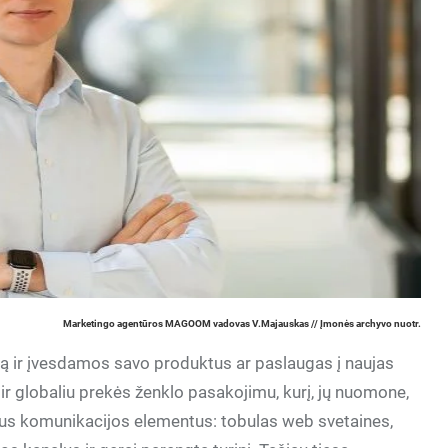
Marketingo agentūros MAGOOM vadovas V.Majauskas // Įmonės archyvo nuotr.
 ir įvesdamos savo produktus ar paslaugas į naujas
ir globaliu prekės ženklo pasakojimu, kurį, jų nuomone,
irius komunikacijos elementus: tobulas web svetaines,