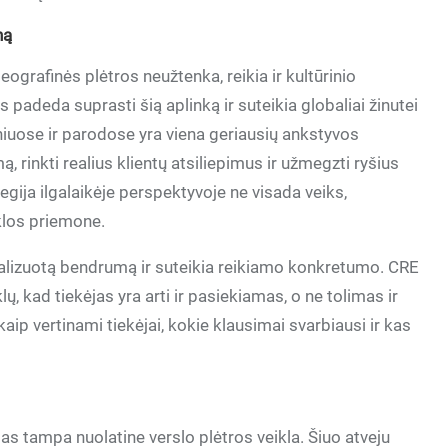
ną
geografinės plėtros neužtenka, reikia ir kultūrinio
s padeda suprasti šią aplinką ir suteikia globaliai žinutei
niuose ir parodose yra viena geriausių ankstyvos
ą, rinkti realius klientų atsiliepimus ir užmegzti ryšius
tegija ilgalaikėje perspektyvoje ne visada veiks,
iklos priemone.
eralizuotą bendrumą ir suteikia reikiamo konkretumo. CRE
lų, kad tiekėjas yra arti ir pasiekiamas, o ne tolimas ir
aip vertinami tiekėjai, kokie klausimai svarbiausi ir kas
mas tampa nuolatine verslo plėtros veikla. Šiuo atveju