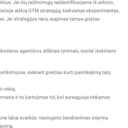
ktus. Jei šių nežinomųjų neidentifikuojame iš anksto,
rinčioje aiškią GTM strategiją, kiekvienas eksperimentas,
as. Jei strategijos nėra, augimas tampa grįstas
nkodaros agentūros atliktais tyrimais, nuolat išskiriami
tikimuose, siekiant greičiau kurti pasitikėjimą tarp
i viską;
asis ir to kartojimas tol, kol sureaguoja tinkamas
one labai svarbūs: tiesioginis bendravimas stiprina
navimą.