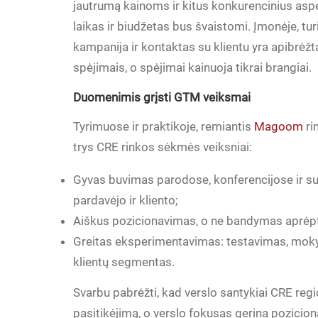
jautrumą kainoms ir kitus konkurencinius aspe
laikas ir biudžetas bus švaistomi. Įmonėje, tu
kampanija ir kontaktas su klientu yra apibrėžt
spėjimais, o spėjimai kainuoja tikrai brangiai.
Duomenimis grįsti GTM veiksmai
Tyrimuose ir praktikoje, remiantis
Magoom
ri
trys CRE rinkos sėkmės veiksniai:
Gyvas buvimas parodose, konferencijose ir susi
pardavėjo ir kliento;
Aiškus pozicionavimas, o ne bandymas aprėpt
Greitas eksperimentavimas: testavimas, mokym
klientų segmentas.
Svarbu pabrėžti, kad verslo santykiai CRE regi
pasitikėjimą, o verslo fokusas gerina pozicio