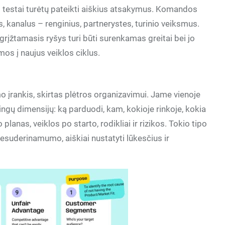
 o testai turėtų pateikti aiškius atsakymus. Komandos
, kanalus – renginius, partnerystes, turinio veiksmus.
o grįžtamasis ryšys turi būti surenkamas greitai bei jo
os į naujus veiklos ciklus.
 įrankis, skirtas plėtros organizavimui. Jame vienoje
gų dimensijų: ką parduodi, kam, kokioje rinkoje, kokia
 planas, veiklos po starto, rodikliai ir rizikos. Tokio tipo
nesuderinamumo, aiškiai nustatyti lūkesčius ir