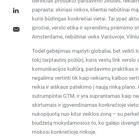
derinčias produkto pardavimo žinutes, reklamos
paprasta: skiriasi rinkos, klientai nebūtinai mąs
kuris būdingas konkrečiai vietai. Tai ypač aktu
įpročiai, verslo etika ir sprendimų priėmimo st
Amsterdame, nebūtinai veiks Varšuvoje, Vilniu
Todėl gebėjimas mąstyti globaliai, bet veikti 
tokį tarptautinį požiūrį, kuris vestų link verslo 
komunikacijos kultūrą, pardavimo praktikas i
negalima vertinti tik kaip reikiamų kalbos ve
reikia ir aiškaus patekimo į naują rinką plano
sutrumpintai GTM, ir yra suprantamas kaip na
skirtumais ir įgyvendinamas konkrečioje vietoj
nukopijuotą nuo kitur veiklos zoną – su perkelta
biudžetą mokydamosios to, ko galėjo išvengti. 
mokosi konkrečioje rinkoje.