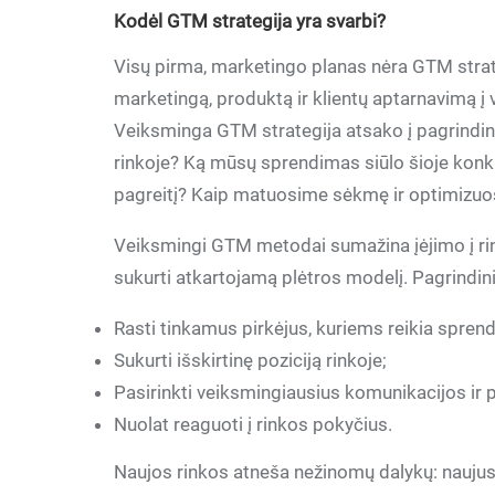
Kodėl GTM strategija yra svarbi?
Visų pirma, marketingo planas nėra GTM strate
marketingą, produktą ir klientų aptarnavimą į v
Veiksminga GTM strategija atsako į pagrindini
rinkoje? Ką mūsų sprendimas siūlo šioje konku
pagreitį? Kaip matuosime sėkmę ir optimizu
Veiksmingi GTM metodai sumažina įėjimo į rinką
sukurti atkartojamą plėtros modelį. Pagrindin
Rasti tinkamus pirkėjus, kuriems reikia spren
Sukurti išskirtinę poziciją rinkoje;
Pasirinkti veiksmingiausius komunikacijos ir
Nuolat reaguoti į rinkos pokyčius.
Naujos rinkos atneša nežinomų dalykų: naujus p