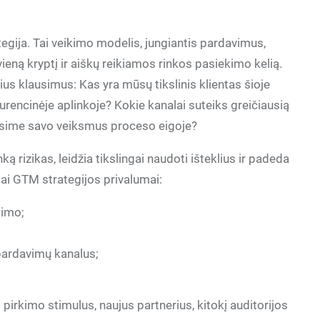
gija. Tai veikimo modelis, jungiantis pardavimus,
ieną kryptį ir aiškų reikiamos rinkos pasiekimo kelią.
us klausimus: Kas yra mūsų tikslinis klientas šioje
rencinėje aplinkoje? Kokie kanalai suteiks greičiausią
osime savo veiksmus proceso eigoje?
 rizikas, leidžia tikslingai naudoti išteklius ir padeda
iai GTM strategijos privalumai:
dimo;
 pardavimų kanalus;
irkimo stimulus, naujus partnerius, kitokį auditorijos