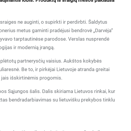
naujinantis lobis. Produktų iš sraigių mėsos paklausa
aiges ne auginti, o supirkti ir perdirbti. Šaldytus
onerius metus gaminti pradėjusi bendrovė „Darvėja“
 dalyvavo tarptautinėse parodose. Verslas nusprendė
ogijas ir modernią įrangą.
šplėtotų partnerysčių vaisius. Aukštos kokybės
iaresnė. Be to, ir pirkėjai Lietuvoje atranda greitai
jais išskirtinėmis progomis.
s Sąjungos šalis. Dalis skiriama Lietuvos rinkai, kur
gztas bendradarbiavimas su lietuvišku prekybos tinklu