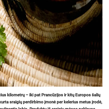
ius kilometrų – iki pat Prancūzijos ir kitų Europos šalių
rta sraigių perdirbimo įmonė per kelerius metus įrodė,