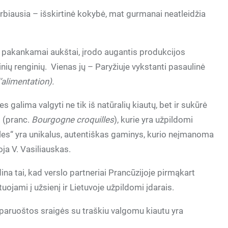
rbiausia – išskirtinė kokybė, mat gurmanai neatleidžia
ra pakankamai aukštai, įrodo augantis produkcijos
inių renginių. Vienas jų – Paryžiuje vykstanti pasaulinė
’alimentation).
 galima valgyti ne tik iš natūralių kiautų, bet ir sukūrė
s (pranc.
Bourgogne croquilles
), kurie yra užpildomi
les“ yra unikalus, autentiškas gaminys, kurio neįmanoma
oja V. Vasiliauskas.
dina tai, kad verslo partneriai Prancūzijoje pirmąkart
tuojami į užsienį ir Lietuvoje užpildomi įdarais.
 paruoštos sraigės su traškiu valgomu kiautu yra