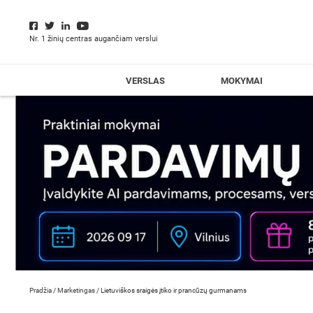
Nr. 1 žinių centras augančiam verslui
VERSLAS
MOKYMAI
Pradžia
/
Marketingas
/
Lietuviškos sraigės įtiko ir prancūzų gurmanams