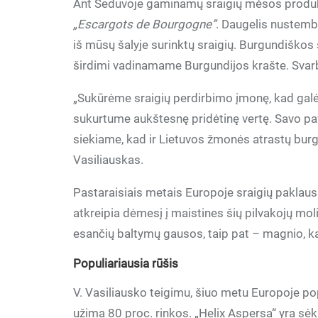
Ant Šeduvoje gaminamų sraigių mėsos produk
„Escargots de Bourgogne”
. Daugelis nustemb
iš mūsų šalyje surinktų sraigių. Burgundiškos 
širdimi vadinamame Burgundijos krašte. Svarb
„Sukūrėme sraigių perdirbimo įmonę, kad galėt
sukurtume aukštesnę pridėtinę vertę. Savo pav
siekiame, kad ir Lietuvos žmonės atrastų bur
Vasiliauskas.
Pastaraisiais metais Europoje sraigių paklaus
atkreipia dėmesį į maistines šių pilvakojų m
esančių baltymų gausos, taip pat – magnio, kalc
Populiariausia rūšis
V. Vasiliausko teigimu, šiuo metu Europoje pop
užima 80 proc. rinkos. „Helix Aspersa“ yra s