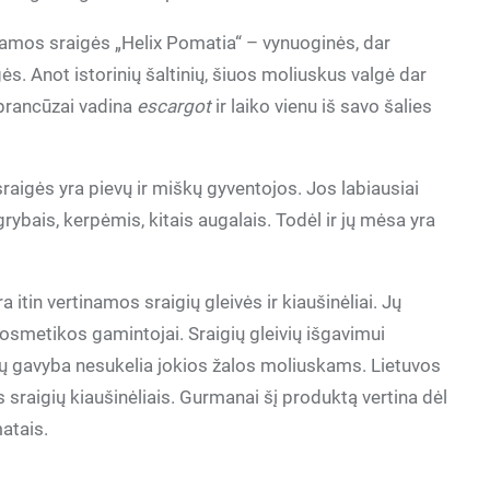
tamos sraigės „Helix Pomatia“ – vynuoginės, dar
 Anot istorinių šaltinių, šiuos moliuskus valgė dar
prancūzai vadina
escargot
ir laiko vienu iš savo šalies
sraigės yra pievų ir miškų gyventojos. Jos labiausiai
grybais, kerpėmis, kitais augalais. Todėl ir jų mėsa yra
a itin vertinamos sraigių gleivės ir kiaušinėliai. Jų
kosmetikos gamintojai. Sraigių gleivių išgavimui
ių gavyba nesukelia jokios žalos moliuskams. Lietuvos
s sraigių kiaušinėliais. Gurmanai šį produktą vertina dėl
matais.