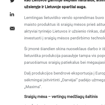
kad Lietuvos gamtoje slepiasi natūralus, atsi
užsienyje ir Lietuvoje sparčiai auga.
Lemtingas lietuviško verslo sprendimas buvo sr
maisto produktus iš sraigių mėsos prieš aštu
aktyviai tyrinėjo Lietuvos ir užsienio rinkas,
investuoti į sraigių mėsos perdirbimo technol
Ši įmonė šiandien skina nuoseklaus darbo ir i
lietuviška produkcija pasaulyje tampa vis popul
paruošiamus sraigių patiekalus bei mėgaujasi 
Dalį produkcijos bendrovė eksportuoja į Europo
sėkmingai įsitvirtinti „Darvėjai“ padėjo užme
„Maxima“.
Sraigių mėsa – vertingų medžiagų šaltinis