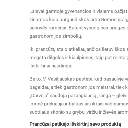
Laisvai gamtoje gyvenančios ir visiems pažįs
žinomos kaip burgundiškos arba Romos sraigės.
senovės romėnai. Būtent vynuogines sraiges 
gastronomijos simbolių.
Iki prancūzų stalo atkeliaujančios lietuviškos 
mėgsta dilgėles ir kiaulpienes, taip pat minta 
išskirtinai naudinga.
Be to, V. Vasiliauskas pastebi, kad pasaulyje yr
pageidauja tiek gastronomijos meistrai, tiek 
„Darvėja“ naudoja pažangiausią įrangą – gleiv
įmonė prekiauja ir baltaisiais ikrais vadinamai
subtilaus skonio su grybų, viržių ir žievės aro
Prancūzai patikėjo išskirtinį savo produktą