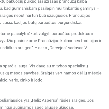
tų pakuočių puikuojasi užrašas prancūzų kalba
a, kad gurmaniškam pasilepinimui tinkantis gaminys –
sraigės nebūtinai turi būti užaugusios Prancūzijos
iausia, kad jos būtų paruoštos burgundiškai.
ume pasiūlyti iškart valgyti paruoštus produktus ir
yzdžiu pasirinkome Prancūzijos kulinarines tradicijas ir
gundiškas sraiges”, – sako „Darvėjos“ vadovas V.
a sparčiai auga. Vis daugiau mitybos specialistų
oliuskų mėsos savybes. Sraigės vertinamos dėl jų mėsoje
io, vario, cinko ir jodo.
uliariausios yra „Helix Aspersa“ rūšies sraigės. Jos
ėkmingai auginamos specialiuose ūkiuose.