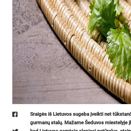
Sraigės iš Lietuvos sugeba įveikti net tūkstanč
gurmanų stalų. Mažame Šeduvos miestelyje įku