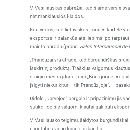
V. Vasiliauskas pabrėžia, kad šiame versle sva
net menkiausios klaidos.
Kita vertus, kad lietuviškos įmonės kartelė y
eksportas ir palankūs atsiliepimai po tarptaut
maisto paroda (pranc.
Salon International de l
„Prancūzai yra atradę, kad burgundiškas sraiges
išskirtinį produktą. Traškius valgomus kiautu
sraigių mėsos įdaru. Taigi „Bourgogne croquil
įsigyti niekur kitur – tik Prancūzijoje“, – pasak
Didele „Darvėjos“ pergale ir pripažinimu jis va
sutiko, jog šie valgomi kiautai gali būti ekspor
V. Vasiliausko teigimu, šaldytos burgundiškai
nuostabus vieno kąsnio užkandis.