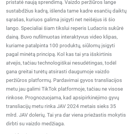
pristatė naują sprendimą. Vaizdo peržiūros lange
sustabdžius kadrą, išlenda tame kadre esančių daiktų
sąrašas, kuriuos galima įsigyti net neišėjus iš šio
lango. Specialiai šiam tikslui reperis Ludacris sukūrė
dainą. Buvo nufilmuotas interaktyvus video klipas,
kuriame patalpinta 100 produktų, siūlomų įsigyti
pagal minėtą principą. Kol kas tai yra išskirtinis
atvejis, tačiau technologiškai nesudėtingas, todėl
gana greitai turėtų atsirasti daugumoje vaizdo
peržiūros platformų. Pardavimai gyvos transliacijos
metu jau galimi TikTok platformoje, tačiau ne visose
rinkose. Prognozuojama, kad apsipirkinėjimo gyvų
transliacijų metu rinka JAV 2024 metais sieks 35
mlrd. JAV dolerių. Tai yra dar viena priežastis mokytis
dirbti su vaizdo medžiaga.