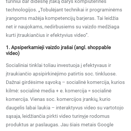
turiniui dar didesnę įtaką darys kompiuterinės
technologijos. „Tobulėjant technikai ir programinėms
įrangoms mažėja kompetencijų barjeras. Tai leidžia
net ir naujokams, nedirbusiems su vaizdo medžiaga
kurti įtraukiančius ir efektyvius video“.
1. Apsiperkamieji vaizdo įrašai (angl. shoppable
video)
Socialiniai tinklai toliau investuoja į efektyvaus ir
įtraukiančio apsipirkinėjimo patirtis soc. tinkluose.
Dažnai girdėsime sąvoką – socialinė komercija, kurios
kilmė: socialinė media + e. komercija = socialinė
komercija. Vienas soc. komercijos įrankių, kurio
daugelis labai laukia – interaktyvus video su vartotojo
sąsaja, leidžiančia pirkti video turinyje rodomus
produktus ar paslaugas. Jau šiais metais Google