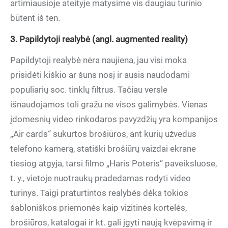
artimiausioje ateityje matysime vis daugiau turinio
būtent iš ten.
3. Papildytoji realybė (angl. augmented reality)
Papildytoji realybė nėra naujiena, jau visi moka
prisidėti kiškio ar šuns nosį ir ausis naudodami
populiarių soc. tinklų filtrus. Tačiau versle
išnaudojamos toli gražu ne visos galimybės. Vienas
įdomesnių video rinkodaros pavyzdžių yra kompanijos
„Air cards“ sukurtos brošiūros, ant kurių užvedus
telefono kamerą, statiški brošiūrų vaizdai ekrane
tiesiog atgyja, tarsi filmo „Haris Poteris“ paveiksluose,
t. y., vietoje nuotraukų pradedamas rodyti video
turinys. Taigi praturtintos realybės dėka tokios
šabloniškos priemonės kaip vizitinės kortelės,
brošiūros, katalogai ir kt. gali įgyti naują kvėpavimą ir