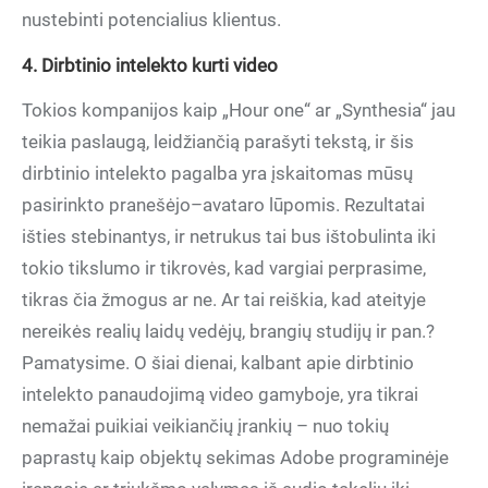
nustebinti potencialius klientus.
4. Dirbtinio intelekto kurti video
Tokios kompanijos kaip „Hour one“ ar „Synthesia“ jau
teikia paslaugą, leidžiančią parašyti tekstą, ir šis
dirbtinio intelekto pagalba yra įskaitomas mūsų
pasirinkto pranešėjo–avataro lūpomis. Rezultatai
išties stebinantys, ir netrukus tai bus ištobulinta iki
tokio tikslumo ir tikrovės, kad vargiai perprasime,
tikras čia žmogus ar ne. Ar tai reiškia, kad ateityje
nereikės realių laidų vedėjų, brangių studijų ir pan.?
Pamatysime. O šiai dienai, kalbant apie dirbtinio
intelekto panaudojimą video gamyboje, yra tikrai
nemažai puikiai veikiančių įrankių – nuo tokių
paprastų kaip objektų sekimas Adobe programinėje