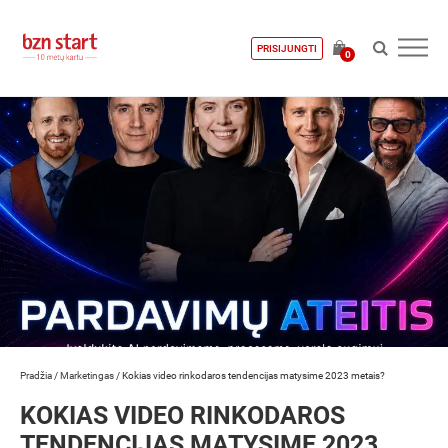
PRISIJUNGTI
0
Pradžia
/
Marketingas
/
Kokias video rinkodaros tendencijas matysime 2023 metais?
KOKIAS VIDEO RINKODAROS
TENDENCIJAS MATYSIME 2023