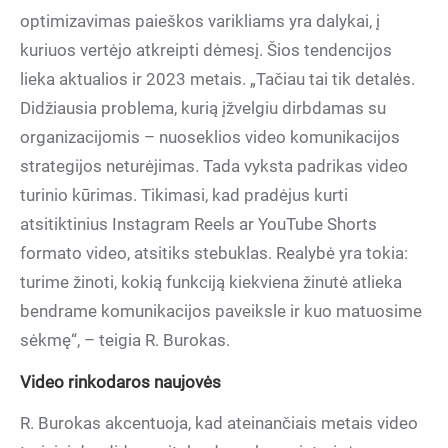
optimizavimas paieškos varikliams yra dalykai, į
kuriuos vertėjo atkreipti dėmesį. Šios tendencijos
lieka aktualios ir 2023 metais. „Tačiau tai tik detalės.
Didžiausia problema, kurią įžvelgiu dirbdamas su
organizacijomis – nuoseklios video komunikacijos
strategijos neturėjimas. Tada vyksta padrikas video
turinio kūrimas. Tikimasi, kad pradėjus kurti
atsitiktinius Instagram Reels ar YouTube Shorts
formato video, atsitiks stebuklas. Realybė yra tokia:
turime žinoti, kokią funkciją kiekviena žinutė atlieka
bendrame komunikacijos paveiksle ir kuo matuosime
sėkmę“, – teigia R. Burokas.
Video rinkodaros naujovės
R. Burokas akcentuoja, kad ateinančiais metais video