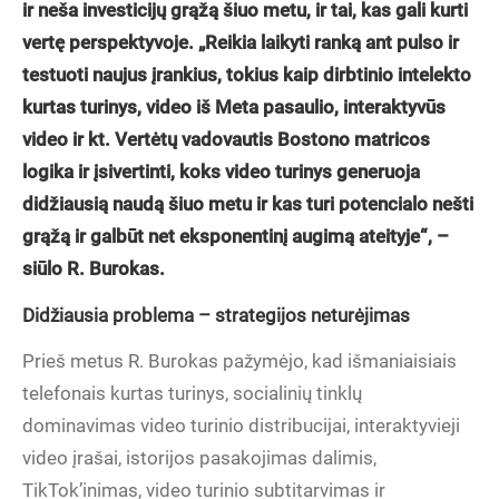
ir neša investicijų grąžą šiuo metu, ir tai, kas gali kurti
vertę perspektyvoje. „Reikia laikyti ranką ant pulso ir
testuoti naujus įrankius, tokius kaip dirbtinio intelekto
kurtas turinys, video iš Meta pasaulio, interaktyvūs
video ir kt. Vertėtų vadovautis Bostono matricos
logika ir įsivertinti, koks video turinys generuoja
didžiausią naudą šiuo metu ir kas turi potencialo nešti
grąžą ir galbūt net eksponentinį augimą ateityje“, –
siūlo R. Burokas.
Didžiausia problema – strategijos neturėjimas
Prieš metus R. Burokas pažymėjo, kad išmaniaisiais
telefonais kurtas turinys, socialinių tinklų
dominavimas video turinio distribucijai, interaktyvieji
video įrašai, istorijos pasakojimas dalimis,
TikTok’inimas, video turinio subtitarvimas ir