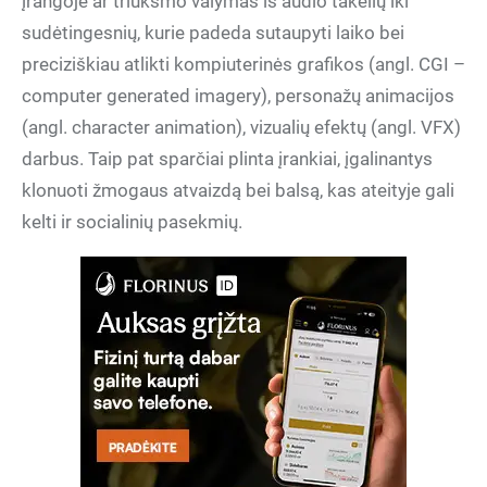
įrangoje ar triukšmo valymas iš audio takelių iki
sudėtingesnių, kurie padeda sutaupyti laiko bei
preciziškiau atlikti kompiuterinės grafikos (angl. CGI –
computer generated imagery), personažų animacijos
(angl. character animation), vizualių efektų (angl. VFX)
darbus. Taip pat sparčiai plinta įrankiai, įgalinantys
klonuoti žmogaus atvaizdą bei balsą, kas ateityje gali
kelti ir socialinių pasekmių.