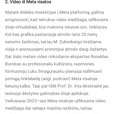
2. Video iš Meta visatos
Matant dideles investicijas į Meta platformą, galima
prognozuoti, kad netrukus video medžiaga, užfiksuota
šioje virtualybėje, bus matoma visuose soc. tinkluose.
Kol kas grafika pastarojoje atrodo tarsi 20 metų
senumo žaidimas, tačiau M. Zukenbergo brėžiama
vizija ir anonsuojami prototipai atrodo daug žadantys.
Dar šiais metais video rinkodaros ekspertas Ronaldas
Burokas su profesionaliu kultūristu, nuomonės
formuotoju Luku Smagurausku planuoja nufilmuoti
pirmąją tinklalaidę (angl. podcast) Meta visatoje
lietuvių kalba. Taip pat ISM Prof. Dr. Vita Akstinaitė jau
testuoja dėstymo galimybes šioje aplinkoje.
Veikiausiai 2023–iais Meta visatoje užfiksuota video
medžiaga dar netaps masiniu reiškiniu, tačiau