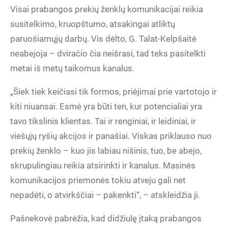
Visai prabangos prekių ženklų komunikacijai reikia
susitelkimo, kruopštumo, atsakingai atliktų
paruošiamųjų darbų. Vis dėlto, G. Talat-Kelpšaitė
neabejoja – dviračio čia neišrasi, tad teks pasitelkti
metai iš metų taikomus kanalus.
„Šiek tiek keičiasi tik formos, priėjimai prie vartotojo ir
kiti niuansai. Esmė yra būti ten, kur potencialiai yra
tavo tikslinis klientas. Tai ir renginiai, ir leidiniai, ir
viešųjų ryšių akcijos ir panašiai. Viskas priklauso nuo
prekių ženklo – kuo jis labiau nišinis, tuo, be abejo,
skrupulingiau reikia atsirinkti ir kanalus. Masinės
komunikacijos priemonės tokiu atveju gali net
nepadėti, o atvirkščiai – pakenkti“, – atskleidžia ji.
Pašnekovė pabrėžia, kad didžiulę įtaką prabangos