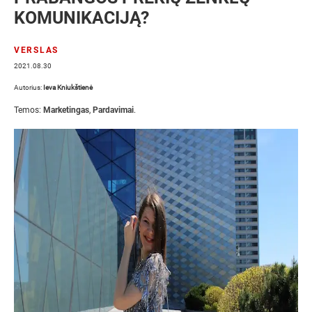
KOMUNIKACIJĄ?
VERSLAS
2021.08.30
Autorius:
Ieva Kniukštienė
Temos:
Marketingas
,
Pardavimai
.