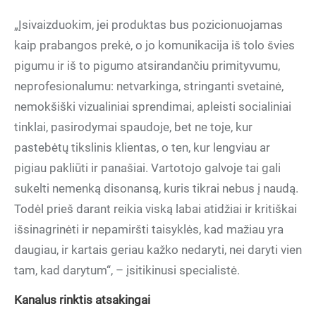
„Įsivaizduokim, jei produktas bus pozicionuojamas
kaip prabangos prekė, o jo komunikacija iš tolo švies
pigumu ir iš to pigumo atsirandančiu primityvumu,
neprofesionalumu: netvarkinga, stringanti svetainė,
nemokšiški vizualiniai sprendimai, apleisti socialiniai
tinklai, pasirodymai spaudoje, bet ne toje, kur
pastebėtų tikslinis klientas, o ten, kur lengviau ar
pigiau pakliūti ir panašiai. Vartotojo galvoje tai gali
sukelti nemenką disonansą, kuris tikrai nebus į naudą.
Todėl prieš darant reikia viską labai atidžiai ir kritiškai
išsinagrinėti ir nepamiršti taisyklės, kad mažiau yra
daugiau, ir kartais geriau kažko nedaryti, nei daryti vien
tam, kad darytum“, – įsitikinusi specialistė.
Kanalus rinktis atsakingai