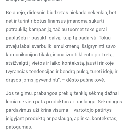
Be abejo, didesnis biudžetas niekada nekenkia, bet
net ir turint ribotus finansus įmanoma sukurti
patrauklią kampaniją, tačiau tuomet teks gerai
paplušėti ir pasukti galvą, kaip tą padaryti. Tokiu
atveju labai svarbu iki smulkmenų išsigryninti savo
komunikacijos tikslą, išanalizuoti kliento portretą,
atsižvelgti į vietos ir laiko kontekstą, jausti rinkoje
tvyrančias tendencijas ir bendrą pulsą, turėti idėjų ir
drąsos joms įgyvendinti“, – dėsto pašnekovė.
Jos teigimu, prabangos prekių ženklų sėkmę dažnai
lemia ne vien pats produktas ar paslauga. Sėkmingus
pardavimus užtikrina visuma – vartotojo patirtys
įsigyjant produktą ar paslaugą, aplinka, kontekstas,
patogumas.