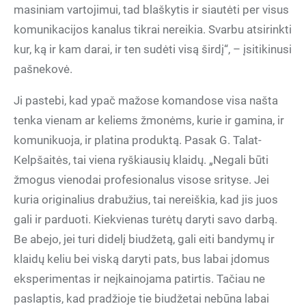
masiniam vartojimui, tad blaškytis ir siautėti per visus
komunikacijos kanalus tikrai nereikia. Svarbu atsirinkti
kur, ką ir kam darai, ir ten sudėti visą širdį“, – įsitikinusi
pašnekovė.
Ji pastebi, kad ypač mažose komandose visa našta
tenka vienam ar keliems žmonėms, kurie ir gamina, ir
komunikuoja, ir platina produktą. Pasak G. Talat-
Kelpšaitės, tai viena ryškiausių klaidų. „Negali būti
žmogus vienodai profesionalus visose srityse. Jei
kuria originalius drabužius, tai nereiškia, kad jis juos
gali ir parduoti. Kiekvienas turėtų daryti savo darbą.
Be abejo, jei turi didelį biudžetą, gali eiti bandymų ir
klaidų keliu bei viską daryti pats, bus labai įdomus
eksperimentas ir neįkainojama patirtis. Tačiau ne
paslaptis, kad pradžioje tie biudžetai nebūna labai