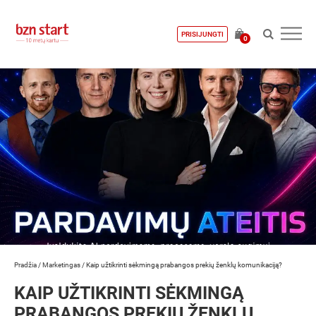
PRISIJUNGTI
0
Pradžia
/
Marketingas
/
Kaip užtikrinti sėkmingą prabangos prekių ženklų komunikaciją?
KAIP UŽTIKRINTI SĖKMINGĄ
PRABANGOS PREKIŲ ŽENKLŲ