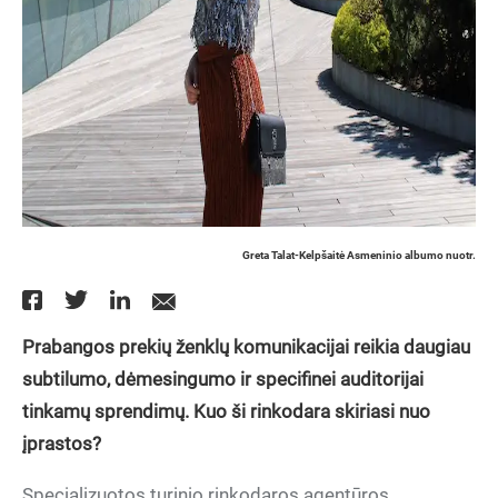
Greta Talat-Kelpšaitė Asmeninio albumo nuotr.
Prabangos prekių ženklų komunikacijai reikia daugiau
subtilumo, dėmesingumo ir specifinei auditorijai
tinkamų sprendimų. Kuo ši rinkodara skiriasi nuo
įprastos?
Specializuotos turinio rinkodaros agentūros „