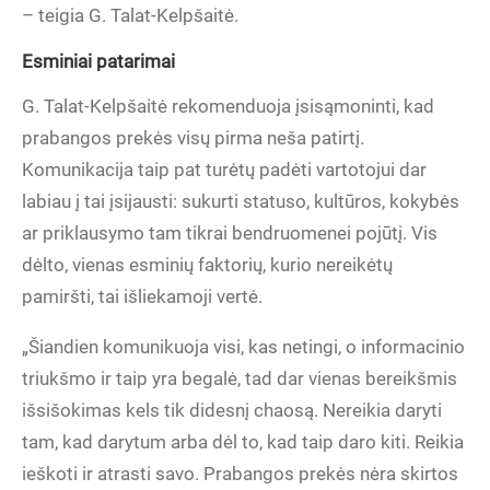
– teigia G. Talat-Kelpšaitė.
Esminiai patarimai
G. Talat-Kelpšaitė rekomenduoja įsisąmoninti, kad
prabangos prekės visų pirma neša patirtį.
Komunikacija taip pat turėtų padėti vartotojui dar
labiau į tai įsijausti: sukurti statuso, kultūros, kokybės
ar priklausymo tam tikrai bendruomenei pojūtį. Vis
dėlto, vienas esminių faktorių, kurio nereikėtų
pamiršti, tai išliekamoji vertė.
„Šiandien komunikuoja visi, kas netingi, o informacinio
triukšmo ir taip yra begalė, tad dar vienas bereikšmis
išsišokimas kels tik didesnį chaosą. Nereikia daryti
tam, kad darytum arba dėl to, kad taip daro kiti. Reikia
ieškoti ir atrasti savo. Prabangos prekės nėra skirtos