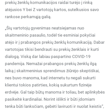
prekių ženklų komunikacijos raidai turėjo į rinką
atėjusios Y bei Z vartotojų kartos, sutelkusios savo
rankose perkamąją galią.
„Šių vartotojų gyvenimas neatsiejamas nuo
skaitmeninio pasaulio, todėl tie esminiai pokyčiai
atėjo ir į prabangos prekių ženklų komunikaciją. Dabar
vartotojas tikisi bendrauti su prekių ženklais ir kurti
dialogą. Viską dar labiau paspartino COVID-19
pandemija. Nemažai prabangos prekių ženklų ilgą
laiką į skaitmeninius sprendimus žiūrėjo skeptiškai,
nes buvo manoma, kad internetu tu negali sukurti
klientui tokios patirties, kokią sukurtum fizinėje
erdvėje. Gal taip būtų manoma ir toliau, bet aplinkybės
pasikeitė kardinaliai. Norint išlikti ir būti įdomiam
tenka būti lanksčiam, gebėti laviruoti ir nuolat keistis“,