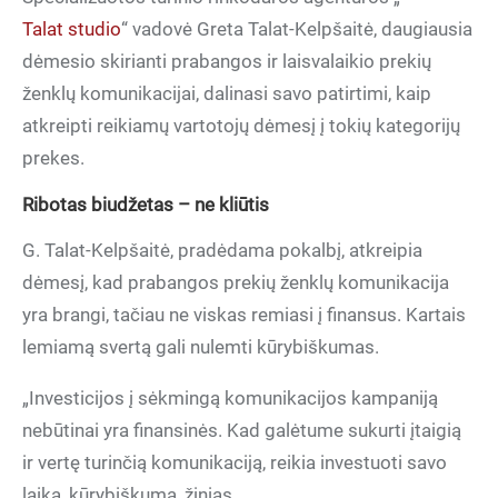
Talat studio
“ vadovė Greta Talat-Kelpšaitė, daugiausia
dėmesio skirianti prabangos ir laisvalaikio prekių
ženklų komunikacijai, dalinasi savo patirtimi, kaip
atkreipti reikiamų vartotojų dėmesį į tokių kategorijų
prekes.
Ribotas biudžetas – ne kliūtis
G. Talat-Kelpšaitė, pradėdama pokalbį, atkreipia
dėmesį, kad prabangos prekių ženklų komunikacija
yra brangi, tačiau ne viskas remiasi į finansus. Kartais
lemiamą svertą gali nulemti kūrybiškumas.
„Investicijos į sėkmingą komunikacijos kampaniją
nebūtinai yra finansinės. Kad galėtume sukurti įtaigią
ir vertę turinčią komunikaciją, reikia investuoti savo
laiką, kūrybiškumą, žinias.