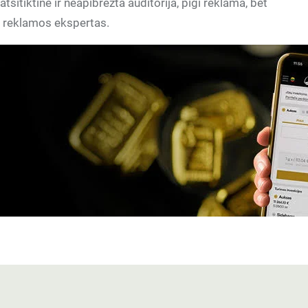
atsitiktinė ir neapibrėžta auditorija, pigi reklama, bet
ia reklamos ekspertas.