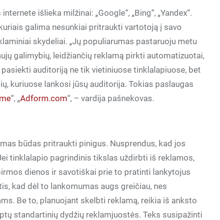
nternete išlieka milžinai: „Google“, „Bing“, „Yandex“.
 kuriais galima nesunkiai pritraukti vartotoją į savo
reklaminiai skydeliai. „Jų populiarumas pastaruoju metu
ujų galimybių, leidžiančių reklamą pirkti automatizuotai,
pasiekti auditoriją ne tik vietiniuose tinklalapiuose, bet
ių, kuriuose lankosi jūsų auditorija. Tokias paslaugas
.me
“, „
Adform.com
“, – vardija pašnekovas.
iamas būdas pritraukti pinigus. Nusprendus, kad jos
ei tinklalapio pagrindinis tikslas uždirbti iš reklamos,
irmos dienos ir savotiškai prie to pratinti lankytojus
kėtis, kad dėl to lankomumas augs greičiau, nes
ms. Be to, planuojant skelbti reklamą, reikia iš anksto
ilptų standartinių dydžių reklamjuostės. Teks susipažinti