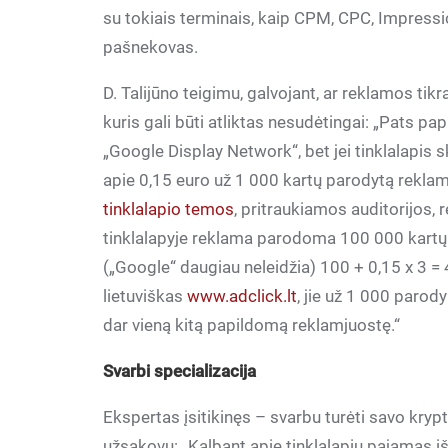
su tokiais terminais, kaip CPM, CPC, Impressio
pašnekovas.
D. Talijūno teigimu, galvojant, ar reklamos ti
kuris gali būti atliktas nesudėtingai: „Pats pa
„Google Display Network“, bet jei tinklalapis ski
apie 0,15 euro už 1 000 kartų parodytą reklamo
tinklalapio temos
, pritraukiamos auditorijos,
tinklalapyje reklama parodoma 100 000 kartų 
(„Google“ daugiau neleidžia) 100 + 0,15 x 3 = 
lietuviškas
www.adclick.lt
, jie už 1 000 paro
dar vieną kitą papildomą reklamjuostę.“
Svarbi specializacija
Ekspertas įsitikinęs – svarbu turėti savo kry
užsakovų: „Kalbant apie tinklalapių pajamas i