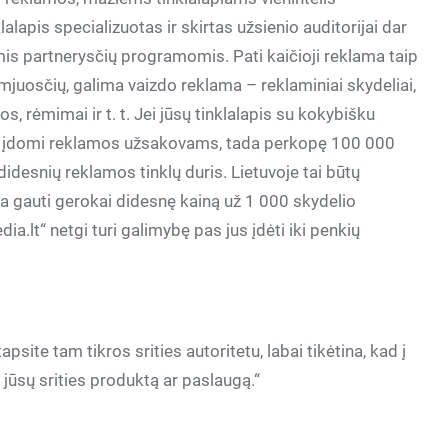
alapis specializuotas ir skirtas užsienio auditorijai dar
s partnerysčių programomis. Pati kaičioji reklama taip
amjuosčių, galima vaizdo reklama – reklaminiai skydeliai,
dos, rėmimai ir t. t. Jei jūsų tinklalapis su kokybišku
, kuri įdomi reklamos užsakovams, tada perkopę 100 000
 didesnių reklamos tinklų duris. Lietuvoje tai būtų
ma gauti gerokai didesnę kainą už 1 000 skydelio
a.lt“ netgi turi galimybę pas jus įdėti iki penkių
tapsite tam tikros srities autoritetu, labai tikėtina, kad į
ą jūsų srities produktą ar paslaugą.“