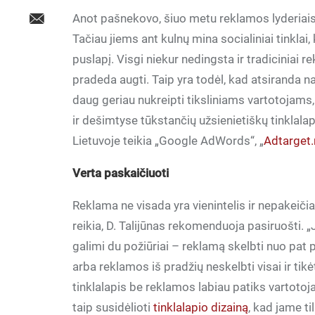
Anot pašnekovo, šiuo metu reklamos lyderiais i
Tačiau jiems ant kulnų mina socialiniai tinklai,
puslapį. Visgi niekur nedingsta ir tradiciniai 
pradeda augti. Taip yra todėl, kad atsiranda na
daug geriau nukreipti tiksliniams vartotojams, 
ir dešimtyse tūkstančių užsienietiškų tinklalap
Lietuvoje teikia „Google AdWords“, „
Adtarget
Verta paskaičiuoti
Reklama ne visada yra vienintelis ir nepakeič
reikia, D. Talijūnas rekomenduoja pasiruošti. „J
galimi du požiūriai – reklamą skelbti nuo pat p
arba reklamos iš pradžių neskelbti visai ir ti
tinklalapis be reklamos labiau patiks vartotoja
taip susidėlioti
tinklalapio dizainą
, kad jame t