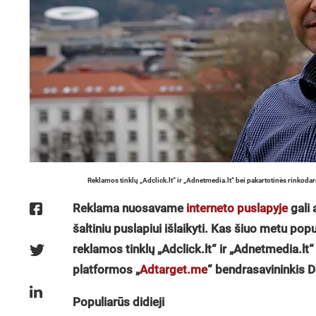
Reklamos tinklų „Adclick.lt“ ir „Adnetmedia.lt“ bei pakartotinės rinkod
Reklama nuosavame
interneto puslapyje
gali 
šaltiniu puslapiui išlaikyti. Kas šiuo metu pop
reklamos tinklų „Adclick.lt“ ir „Adnetmedia.lt“
platformos „
Adtarget.me
“
bendrasavininkis De
Populiarūs didieji