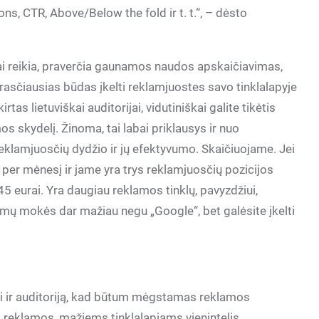
ns, CTR, Above/Below the fold ir t. t.“, – dėsto
krai reikia, praverčia gaunamos naudos apskaičiavimas,
prasčiausias būdas įkelti reklamjuostes savo tinklalapyje
rtas lietuviškai auditorijai, vidutiniškai galite tikėtis
s skydelį. Žinoma, tai labai priklausys ir nuo
 reklamjuosčių dydžio ir jų efektyvumo. Skaičiuojame. Jei
per mėnesį ir jame yra trys reklamjuosčių pozicijos
45 eurai. Yra daugiau reklamos tinklų, pavyzdžiui,
dymų mokės dar mažiau negu „Google“, bet galėsite įkelti
pti ir auditoriją, kad būtum mėgstamas reklamos
š reklamos, mažiems tinklalapiams vienintelis