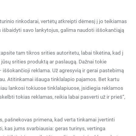
urinio rinkodarai, vertėtų atkreipti dėmesį į jo teikiamas
 išbaidyti savo lankytojus, galima naudoti iššokančiąją
tapsite tam tikros srities autoritetu, labai tikėtina, kad į
ą jūsų srities produktą ar paslaugą. Dažnai tokie
 iššokančioji reklama. Už agresyvią ir gerai pastebimą
u. Atitinkamai išauga tinklalapio pajamos. Bet kartu
iau lankosi tokiuose tinklalapiuose, įsidiegia reklamos
lbti tokias reklamas, reikia labai pasverti už ir prieš“,
s, pašnekovas primena, kad verta tinkamai įvertinti
ti, kas jums svarbiausia: geras turinys, vertinga