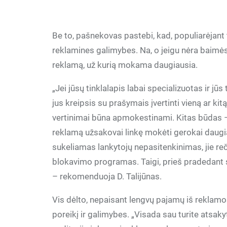
Be to, pašnekovas pastebi, kad, populiarėjant t
reklamines galimybes. Na, o jeigu nėra baimės
reklamą, už kurią mokama daugiausia.
„Jei jūsų tinklalapis labai specializuotas ir jūs 
jus kreipsis su prašymais įvertinti vieną ar kit
vertinimai būna apmokestinami. Kitas būdas –
reklamą užsakovai linkę mokėti gerokai daugia
sukeliamas lankytojų nepasitenkinimas, jie reč
blokavimo programas. Taigi, prieš pradedant ske
– rekomenduoja D. Talijūnas.
Vis dėlto, nepaisant lengvų pajamų iš reklamo
poreikį ir galimybes. „Visada sau turite atsaky