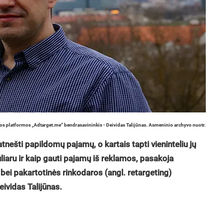
aros platformos „Adtarget.me“ bendrasavininkis - Deividas Talijūnas. Asmeninio archyvo nuotr.
atnešti papildomų pajamų, o kartais tapti vieninteliu jų
uliaru ir kaip gauti pajamų iš reklamos, pasakoja
 bei pakartotinės rinkodaros (angl. retargeting)
ividas Talijūnas.