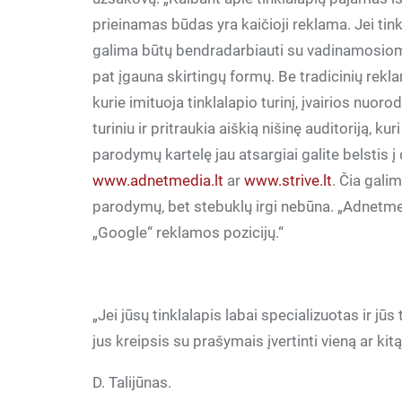
prieinamas būdas yra kaičioji reklama. Jei tinkl
galima būtų bendradarbiauti su vadinamosiomi
pat įgauna skirtingų formų. Be tradicinių rekl
kurie imituoja tinklalapio turinį, įvairios nuoro
turiniu ir pritraukia aiškią nišinę auditoriją
parodymų kartelę jau atsargiai galite belstis į
www.adnetmedia.lt
ar
www.strive.lt
. Čia gali
parodymų, bet stebuklų irgi nebūna. „Adnetmedi
„Google“ reklamos pozicijų.“
„Jei jūsų tinklalapis labai specializuotas ir jūs 
jus kreipsis su prašymais įvertinti vieną ar kit
D. Talijūnas.