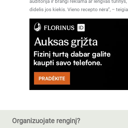
auditorija ir brangi reklama ar lengvas turinys, 
didelis jos kiekis. Vieno recepto nėra“, – teig
Organizuojate renginį?