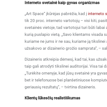
Interneto svetainė kaip gyvas organizmas
„Art Space“ įkūrėjas pabrėžia, kad į
interneto 
tik 20 proc. interneto vartotojų – visi kiti, pas
svetainės vietoje, tad vartotojui turi būti labai
kurią puslapio vietą. „Savo klientams visada s
kuriame ne jums ir ne sau, kuriame ją tikslinei 
užsakovo ar dizainerio grožio samprata“, – sa
Dizaineris atkreipia dėmesį, kad tai, kas užs
taip gali atrodyti tikslinei auditorijai. Visa ta
„Turėkite omenyje, kad jūsų svetainė yra gyv
bet ir telefonuose bei planšetiniuose kompiuteriu
geriausių rezultatų“, – tvirtina dizaineris.
Klientų lūkesčių realistiškumas