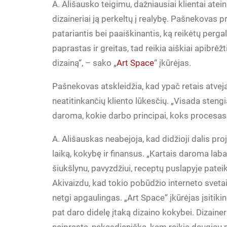
A. Ališausko teigimu, dažniausiai klientai ateina
dizaineriai ją perkeltų į realybę. Pašnekovas pr
patariantis bei paaiškinantis, ką reikėtų pergal
paprastas ir greitas, tad reikia aiškiai apibrėžt
dizainą“, – sako „
Art Space
“ įkūrėjas.
Pašnekovas atskleidžia, kad ypač retais atvej
neatitinkančių kliento lūkesčių. „Visada stengi
daroma, kokie darbo principai, koks procesas i
A. Ališauskas neabejoja, kad didžioji dalis proje
laiką, kokybę ir finansus. „Kartais daroma laba
šiukšlynu, pavyzdžiui, receptų puslapyje patei
Akivaizdu, kad tokio pobūdžio interneto sveta
netgi apgaulingas. „Art Space“ įkūrėjas įsitikin
pat daro didelę įtaką dizaino kokybei. Dizainer