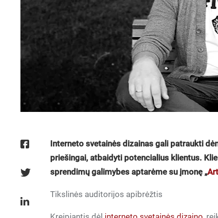
Interneto svetainės dizainas gali patraukti dėm
priešingai, atbaidyti potencialius klientus. Kli
sprendimų galimybes aptarėme su įmonę „
Ar
Tikslinės auditorijos apibrėžtis
Kreipiantis dėl
interneto svetainės dizaino
, re