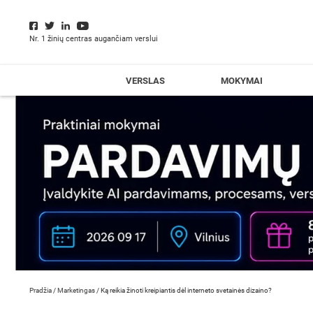
Nr. 1 žinių centras augančiam verslui
VERSLAS
MOKYMAI
Pradžia
/
Marketingas
/
Ką reikia žinoti kreipiantis dėl interneto svetainės dizaino?