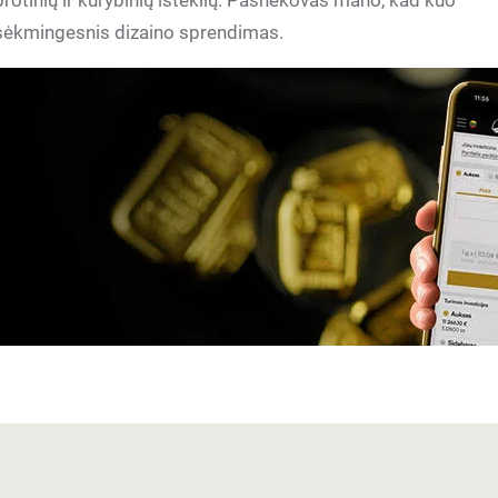
rotinių ir kūrybinių išteklių. Pašnekovas mano, kad kuo
 sėkmingesnis dizaino sprendimas.