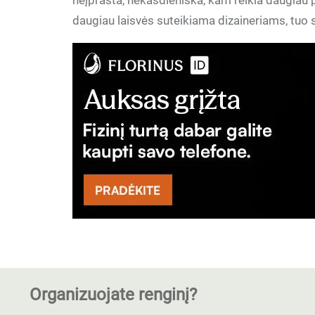
neįprasta, nekasdieniška, kam reikia daugiau p
daugiau laisvės suteikiama dizaineriams, tuo
Organizuojate renginį?