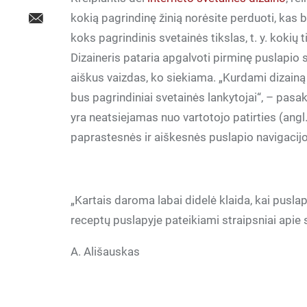
kokią pagrindinę žinią norėsite perduoti, kas b
koks pagrindinis svetainės tikslas, t. y. kokių 
Dizaineris pataria apgalvoti pirminę puslapio 
aiškus vaizdas, ko siekiama. „Kurdami dizainą
bus pagrindiniai svetainės lankytojai“, – pasak
yra neatsiejamas nuo vartotojo patirties (angl.
paprastesnės ir aiškesnės puslapio navigacijos
„Kartais daroma labai didelė klaida, kai puslap
receptų puslapyje pateikiami straipsniai apie 
A. Ališauskas