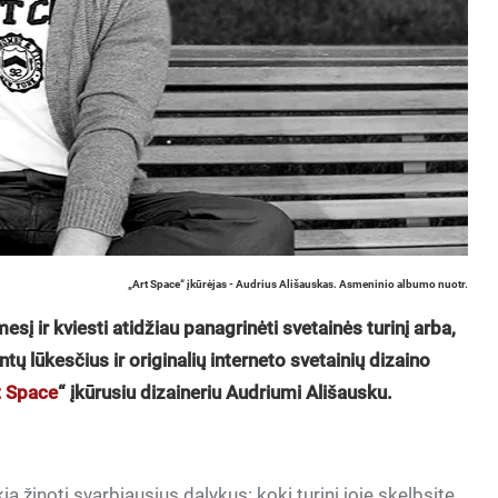
„Art Space“ įkūrėjas - Audrius Ališauskas. Asmeninio albumo nuotr.
esį ir kviesti atidžiau panagrinėti svetainės turinį arba,
entų lūkesčius ir originalių interneto svetainių dizaino
t Space
“ įkūrusiu dizaineriu Audriumi Ališausku.
ikia žinoti svarbiausius dalykus: kokį turinį joje skelbsite,