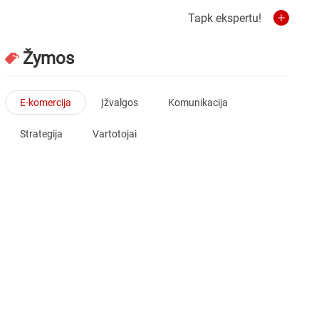
Tapk ekspertu!
Žymos
E-komercija
Įžvalgos
Komunikacija
Strategija
Vartotojai