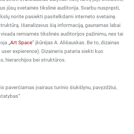
us jūsų svetainės tikslinė auditorija. Svarbu nuspręsti,
tikslų norite pasiekti pasitelkdami interneto svetainę.
struktūrą. Išanalizavus šią informaciją, gaunamas labai
 visada remiamės tikslinės auditorijos pažinimu, nes tai
oja „
Art Space
“ įkūrėjas A. Ališauskas. Be to, dizainas
 user expierence). Dizaineris pataria siekti kuo
, hierarchijos bei struktūros.
is paverčiamas įvairaus turinio šiukšlynu, pavyzdžiui,
statybas“