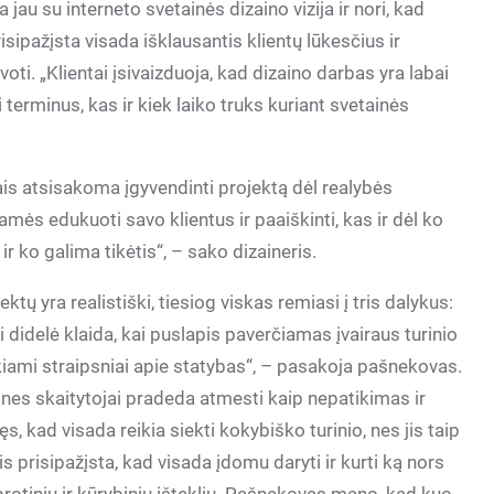
 jau su interneto svetainės dizaino vizija ir nori, kad
isipažįsta visada išklausantis klientų lūkesčius ir
voti. „Klientai įsivaizduoja, kad dizaino darbas yra labai
i terminus, kas ir kiek laiko truks kuriant svetainės
ais atsisakoma įgyvendinti projektą dėl realybės
amės edukuoti savo klientus ir paaiškinti, kas ir dėl ko
r ko galima tikėtis“, – sako dizaineris.
ktų yra realistiški, tiesiog viskas remiasi į tris dalykus:
i didelė klaida, kai puslapis paverčiamas įvairaus turinio
kiami straipsniai apie statybas“, – pasakoja pašnekovas.
ines skaitytojai pradeda atmesti kaip nepatikimas ir
ęs, kad visada reikia siekti kokybiško turinio, nes jis taip
is prisipažįsta, kad visada įdomu daryti ir kurti ką nors