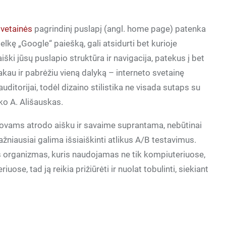
svetainės
pagrindinį puslapį (angl. home page) patenka
itelkę „Google“ paiešką, gali atsidurti bet kurioje
 aiški jūsų puslapio struktūra ir navigacija, patekus į bet
akau ir pabrėžiu vieną dalyką – interneto svetainę
auditorijai, todėl dizaino stilistika ne visada sutaps su
ko A. Ališauskas.
akovams atrodo aišku ir savaime suprantama, nebūtinai
i dažniausiai galima išsiaiškinti atlikus A/B testavimus.
as organizmas, kuris naudojamas ne tik kompiuteriuose,
ose, tad ją reikia prižiūrėti ir nuolat tobulinti, siekiant