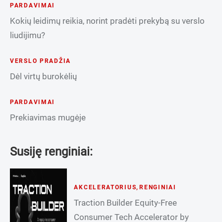
PARDAVIMAI
Kokių leidimų reikia, norint pradėti prekybą su verslo
liudijimu?
VERSLO PRADŽIA
Dėl virtų burokėlių
PARDAVIMAI
Prekiavimas mugėje
Susiję renginiai:
AKCELERATORIUS
,
RENGINIAI
Traction Builder Equity-Free
Consumer Tech Accelerator by