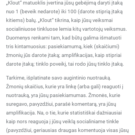
„Klout“ matuoklis įvertina jūsų gebėjimą daryti įtaką
nuo 1 (beveik nedarote) iki 100 (darote stiprią įtaką
kitiems) balų. „Klout“ tikrina, kaip jūsų veiksmai
socialiniuose tinkluose lemia kitų vartotojų veiksmus.
Duomenys renkami tam, kad būtų galima išmatuoti
tris kintamuosius: pasiekiamumą, kiek (skaičiumi)
žmonių jūs darote įtaką; amplifikacijas, kaip stipriai
darote įtaką; tinklo poveikį, tai rodo jūsų tinklo įtaką.
Tarkime, išplatinate savo augintinio nuotrauką.
Žmonių skaičius, kurie yra linkę (arba gali) reaguoti į
nuotrauką, yra jūsų pasiekiamumas. Žmonės, kurie
suregavo, pavyzdžiui, parašė komentarą, yra jūsų
amplifikacija. Na, o tie, kurie statistiškai dažniausiai
kaip nors reaguoja į jūsų veiklą socialiniame tinkle
(pavyzdžiui, geriausias draugas komentuoja visas jūsų