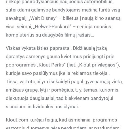
rinkoje pasirodysiančius naujuosius automobilius,
suteikdami galimybę bandytojams mašiną turėti visą
savaitgalį, „Walt Disney“ – bilietus į naują kino seansą
visai šeimai, „Helwet-Packard“ – nešiojamuosius
kompiuterius su daugybės filmų įrašais…
Viskas vyksta išties paprastai. Didžiausią įtaką
darantys asmenys gauna kvietimus prisijungti prie
poprogramės „Klout Perks“ (liet. „Klout privilegijos“),
kurioje savo pasiūlymus įkelia reklamos tiekėjai.
Tiesa, vartotojai yra išskaidyti pagal gyvenamąją vietą,
amžiaus grupę, lytį ir pomėgius, t. y. temas, kuriomis
diskutuoja daugiausiai, tad kiekvienam bandytojui
siunčiami individualūs pasiūlymai.
Klout.com kūrėjai teigia, kad asmeniniai programos
vartotojų duomenys nėra perduodami ar parduodami