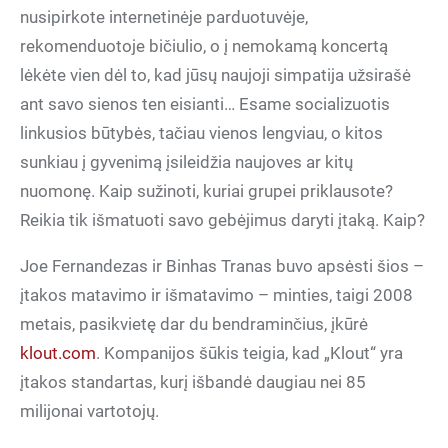
nusipirkote internetinėje parduotuvėje,
rekomenduotoje bičiulio, o į nemokamą koncertą
lėkėte vien dėl to, kad jūsų naujoji simpatija užsirašė
ant savo sienos ten eisianti… Esame socializuotis
linkusios būtybės, tačiau vienos lengviau, o kitos
sunkiau į gyvenimą įsileidžia naujoves ar kitų
nuomonę. Kaip sužinoti, kuriai grupei priklausote?
Reikia tik išmatuoti savo gebėjimus daryti įtaką. Kaip?
Joe Fernandezas ir Binhas Tranas buvo apsėsti šios –
įtakos matavimo ir išmatavimo – minties, taigi 2008
metais, pasikvietę dar du bendraminčius, įkūrė
klout.com
. Kompanijos šūkis teigia, kad „Klout“ yra
įtakos standartas, kurį išbandė daugiau nei 85
milijonai vartotojų.