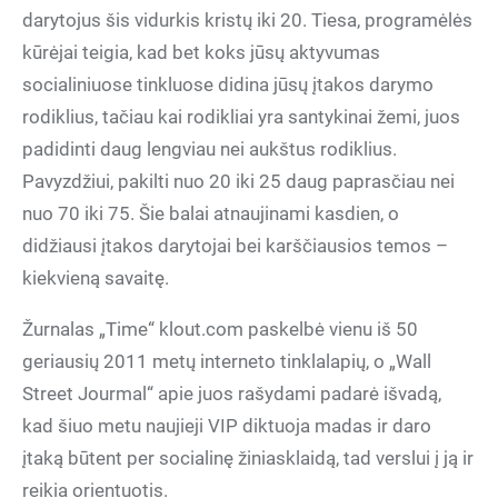
darytojus šis vidurkis kristų iki 20. Tiesa, programėlės
kūrėjai teigia, kad bet koks jūsų aktyvumas
socialiniuose tinkluose didina jūsų įtakos darymo
rodiklius, tačiau kai rodikliai yra santykinai žemi, juos
padidinti daug lengviau nei aukštus rodiklius.
Pavyzdžiui, pakilti nuo 20 iki 25 daug paprasčiau nei
nuo 70 iki 75. Šie balai atnaujinami kasdien, o
didžiausi įtakos darytojai bei karščiausios temos –
kiekvieną savaitę.
Žurnalas „Time“ klout.com paskelbė vienu iš 50
geriausių 2011 metų interneto tinklalapių, o „Wall
Street Jourmal“ apie juos rašydami padarė išvadą,
kad šiuo metu naujieji VIP diktuoja madas ir daro
įtaką būtent per socialinę žiniasklaidą, tad verslui į ją ir
reikia orientuotis.