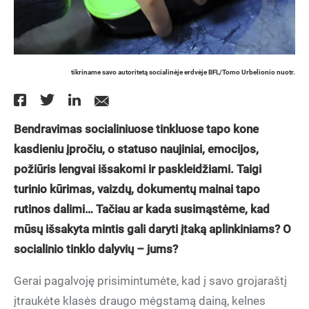
tikriname savo autoritetą socialinėje erdvėje BFL/Tomo Urbelionio nuotr.
Bendravimas socialiniuose tinkluose tapo kone
kasdieniu įpročiu, o statuso naujiniai, emocijos,
požiūris lengvai išsakomi ir paskleidžiami. Taigi
turinio kūrimas, vaizdų, dokumentų mainai tapo
rutinos dalimi… Tačiau ar kada susimąstėme, kad
mūsų išsakyta mintis gali daryti įtaką aplinkiniams? O
socialinio tinklo dalyvių – jums?
Gerai pagalvoję prisimintumėte, kad į savo grojaraštį
įtraukėte klasės draugo mėgstamą dainą, kelnes