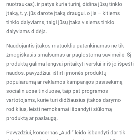
nuotraukas), ir patys kuria turinį, didina jūsų tinklo
įtaką, t. y. jūs darote įtaką draugui, o jis – kitiems
tinklo dalyviams, taigi jūsų įtaka visiems tinklo
dalyviams didėja.
Naudojantis įtakos matuokliu patenkinamas ne tik
žmogiškasis smalsumas ar paglostoma savimeilė. Šį
produktą galima lengvai pritaikyti verslui ir iš jo išpešti
naudos, pavyzdžiui, ištirti įmonės produktų
populiarumą ar reklamos kampanijos pasisekimą
socialiniuose tinkluose, taip pat programos
vartotojams, kurie turi didžiausius įtakos darymo
rodiklius, leisti nemokamai išbandyti siūlomą
produktą ar paslaugą.
Pavyzdžiui, koncernas „Audi“ leido išbandyti dar tik