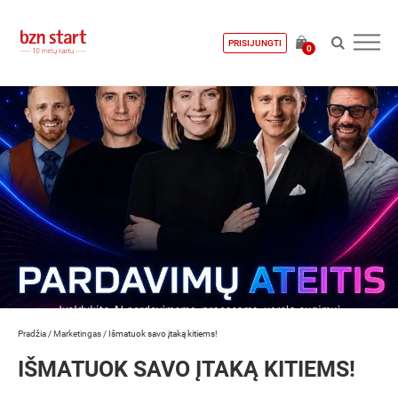
PRISIJUNGTI
0
Pradžia
/
Marketingas
/
Išmatuok savo įtaką kitiems!
IŠMATUOK SAVO ĮTAKĄ KITIEMS!