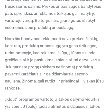
trečiosioms šalims. Prekės ar paslaugos bandytojas
pats sprendžia, ar reklamos teikėjas gali matyti jo
vartotojo vardą. Be to, jis nėra įpareigotas išsakyti
nuomonės apie produktą ar paslaugą.
Nors šis bandymas reklamuoti savo prekės ženklą,
konkretų produktą ar paslaugą yra gana rizikingas,
turint omenyje, kad reklama iš lūpų į lūpas sklinda
greičiausiai ir ja pasitikima labiausiai, tai daryti verta.
Juk gaunate progą (niekam nežinomą) produktą
paversti karščiausia ir geidžiamiausia sezono
naujiena. Žinoma, gali nutikti ir priešingai – viskas jūsų
rankose.
„Klout“ programos vartotojų įtakos darymo vidurkis
yra apie 50 (balų), tačiau atmetus didžiausius įtakos