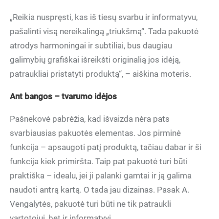
„Reikia nuspręsti, kas iš tiesų svarbu ir informatyvu,
pašalinti visą nereikalingą „triukšmą“. Tada pakuotė
atrodys harmoningai ir subtiliai, bus daugiau
galimybių grafiškai išreikšti originalią jos idėją,
patraukliai pristatyti produktą“, – aiškina moteris.
Ant bangos – tvarumo idėjos
Pašnekovė pabrėžia, kad išvaizda nėra pats
svarbiausias pakuotės elementas. Jos pirminė
funkcija – apsaugoti patį produktą, tačiau dabar ir ši
funkcija kiek primiršta. Taip pat pakuotė turi būti
praktiška – idealu, jei ji palanki gamtai ir ją galima
naudoti antrą kartą. O tada jau dizainas. Pasak A.
Vengalytės, pakuotė turi būti ne tik patraukli
vartotojui, bet ir informatyvi.