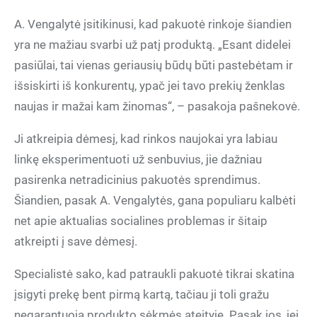
A. Vengalytė įsitikinusi, kad pakuotė rinkoje šiandien
yra ne mažiau svarbi už patį produktą. „Esant didelei
pasiūlai, tai vienas geriausių būdų būti pastebėtam ir
išsiskirti iš konkurentų, ypač jei tavo prekių ženklas
naujas ir mažai kam žinomas“, – pasakoja pašnekovė.
Ji atkreipia dėmesį, kad rinkos naujokai yra labiau
linkę eksperimentuoti už senbuvius, jie dažniau
pasirenka netradicinius pakuotės sprendimus.
Šiandien, pasak A. Vengalytės, gana populiaru kalbėti
net apie aktualias socialines problemas ir šitaip
atkreipti į save dėmesį.
Specialistė sako, kad patraukli pakuotė tikrai skatina
įsigyti prekę bent pirmą kartą, tačiau ji toli gražu
negarantuoja produkto sėkmės ateityje. Pasak jos, jei