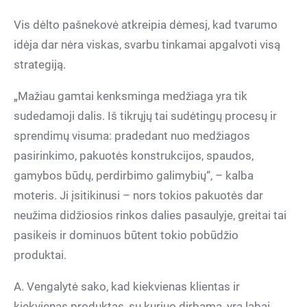
Vis dėlto pašnekovė atkreipia dėmesį, kad tvarumo
idėja dar nėra viskas, svarbu tinkamai apgalvoti visą
strategiją.
„Mažiau gamtai kenksminga medžiaga yra tik
sudedamoji dalis. Iš tikrųjų tai sudėtingų procesų ir
sprendimų visuma: pradedant nuo medžiagos
pasirinkimo, pakuotės konstrukcijos, spaudos,
gamybos būdų, perdirbimo galimybių“, – kalba
moteris. Ji įsitikinusi – nors tokios pakuotės dar
neužima didžiosios rinkos dalies pasaulyje, greitai tai
pasikeis ir dominuos būtent tokio pobūdžio
produktai.
A. Vengalytė sako, kad kiekvienas klientas ir
kiekvienas produktas, su kuriuo dirbama, yra labai