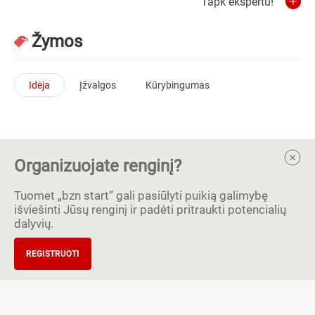
Tapk ekspertu!
Žymos
Idėja
Įžvalgos
Kūrybingumas
Organizuojate renginį?
Tuomet „bzn start” gali pasiūlyti puikią galimybę
išviešinti Jūsų renginį ir padėti pritraukti potencialių
dalyvių.
REGISTRUOTI