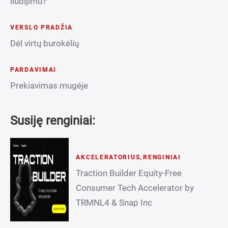
liudijimu?
VERSLO PRADŽIA
Dėl virtų burokėlių
PARDAVIMAI
Prekiavimas mugėje
Susiję renginiai:
AKCELERATORIUS
,
RENGINIAI
Traction Builder Equity-Free
Consumer Tech Accelerator by
TRMNL4 & Snap Inc