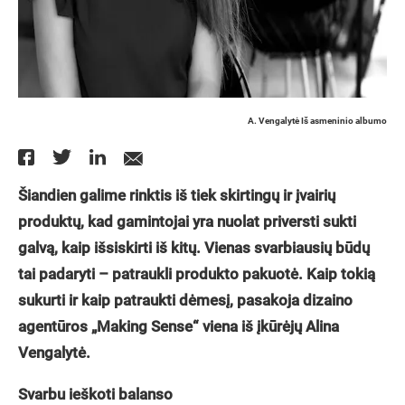
A. Vengalytė Iš asmeninio albumo
Šiandien galime rinktis iš tiek skirtingų ir įvairių
produktų, kad gamintojai yra nuolat priversti sukti
galvą, kaip išsiskirti iš kitų. Vienas svarbiausių būdų
tai padaryti – patraukli produkto pakuotė. Kaip tokią
sukurti ir kaip patraukti dėmesį, pasakoja dizaino
agentūros „Making Sense“ viena iš įkūrėjų Alina
Vengalytė.
Svarbu ieškoti balanso