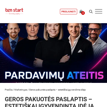
PRISIJUNGTI
0
Pradžia
/
Marketingas
/
Geros pakuotės paslaptis – estetiškai įgyvendinta idėja
GEROS PAKUOTĖS PASLAPTIS –
ESTETIŠKAI ĮGYVENDINTA IDĖJA