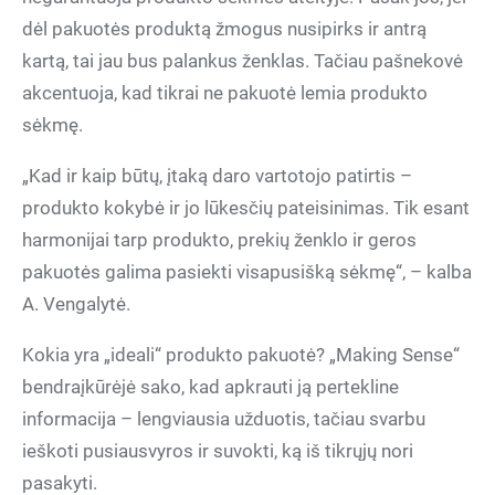
dėl pakuotės produktą žmogus nusipirks ir antrą
kartą, tai jau bus palankus ženklas. Tačiau pašnekovė
akcentuoja, kad tikrai ne pakuotė lemia produkto
sėkmę.
„Kad ir kaip būtų, įtaką daro vartotojo patirtis –
produkto kokybė ir jo lūkesčių pateisinimas. Tik esant
harmonijai tarp produkto, prekių ženklo ir geros
pakuotės galima pasiekti visapusišką sėkmę“, – kalba
A. Vengalytė.
Kokia yra „ideali“ produkto pakuotė? „Making Sense“
bendraįkūrėjė sako, kad apkrauti ją pertekline
informacija – lengviausia užduotis, tačiau svarbu
ieškoti pusiausvyros ir suvokti, ką iš tikrųjų nori
pasakyti.