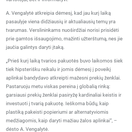
A. Vengalytė atkreipia dėmesį, kad jau kurį laiką
pasaulyje viena didžiausių ir aktualiausių temų yra
tvarumas. Verslininkams nuoširdžiai norisi prisidėti
prie gamtos išsaugojimo, mažinti užterštumą, nes jie
jaučia galintys daryti įtaką.
„Prieš kurį laiką tvarios pakuotės buvo laikomos šiek
tiek hipsterišku reikalu ir jomis dėmesį į poveikį
aplinkai bandydavo atkreipti mažesni prekių ženklai.
Pastaruoju metu viskas pereina į globalią rinką:
garsiausi prekių ženklai pasiryžę kardinaliai keistis ir
investuoti į tvarią pakuotę. Ieškoma būdų, kaip
plastiką pakeisti popieriumi ar alternatyviomis
medžiagomis, kaip daryti mažiau žalos aplinkai“, –
dėsto A. Vengalytė.