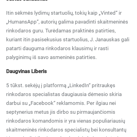
Itin sėkmės lydimų startuolių, tokių kaip „Vinted“ ir
„HumansApp“, autorių galima pavadinti skaitmeninės
rinkodaros guru. Turėdamas praktinės patirties,
kuriant itin pasisekusius startuolius, J. Janauskas gali
patarti dauguma rinkodaros klausimų ir rasti
palyginimų iš savo asmeninės patirties.
Daugvinas Liberis
5 tūkst. sekėjų į platformą „LinkedIn“ pritraukęs
rinkodaros specialistas daugiausia dėmesio skiria
darbui su „Facebook“ reklamomis. Per ilgiau nei
septynerius metus jis dirbo su pirmaujančiomis
rinkodaros komandomis ir yra vienas populiariausių
skaitmeninės rinkodaros specialistų bei konsultantų