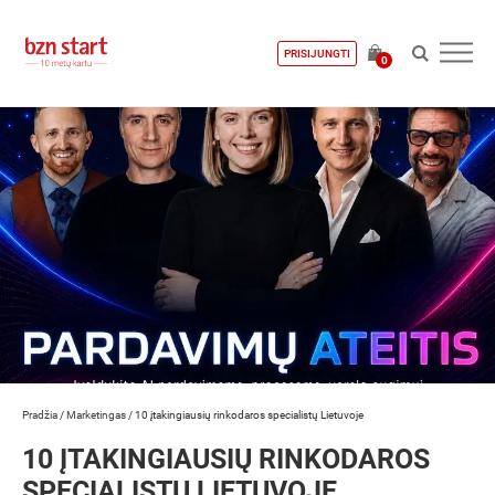
PRISIJUNGTI
0
Pradžia
/
Marketingas
/
10 įtakingiausių rinkodaros specialistų Lietuvoje
10 ĮTAKINGIAUSIŲ RINKODAROS
SPECIALISTŲ LIETUVOJE