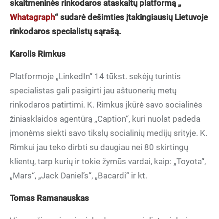
skaitmeninės rinkodaros ataskaitų platformą
„
Whatagraph
“ sudarė dešimties įtakingiausių Lietuvoje
rinkodaros specialistų sąrašą.
Karolis Rimkus
Platformoje „LinkedIn“ 14 tūkst. sekėjų turintis
specialistas gali pasigirti jau aštuonerių metų
rinkodaros patirtimi. K. Rimkus įkūrė savo socialinės
žiniasklaidos agentūrą „Caption“, kuri nuolat padeda
įmonėms siekti savo tikslų socialinių medijų srityje. K.
Rimkui jau teko dirbti su daugiau nei 80 skirtingų
klientų, tarp kurių ir tokie žymūs vardai, kaip: „Toyota“,
„Mars“, „Jack Daniel’s“, „Bacardi“ ir kt.
Tomas Ramanauskas