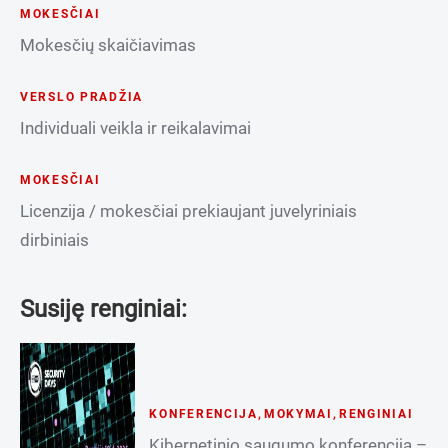
MOKESČIAI
Mokesčių skaičiavimas
VERSLO PRADŽIA
Individuali veikla ir reikalavimai
MOKESČIAI
Licenzija / mokesčiai prekiaujant juvelyriniais
dirbiniais
Susiję renginiai:
KONFERENCIJA
,
MOKYMAI
,
RENGINIAI
Kibernetinio saugumo konferencija –