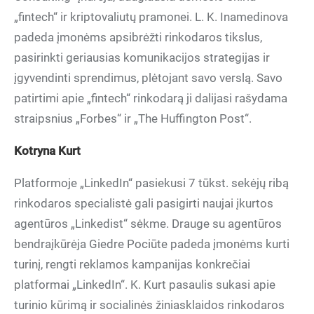
„fintech“ ir kriptovaliutų pramonei. L. K. Inamedinova
padeda įmonėms apsibrėžti rinkodaros tikslus,
pasirinkti geriausias komunikacijos strategijas ir
įgyvendinti sprendimus, plėtojant savo verslą. Savo
patirtimi apie „fintech“ rinkodarą ji dalijasi rašydama
straipsnius „Forbes“ ir „The Huffington Post“.
Kotryna Kurt
Platformoje „LinkedIn“ pasiekusi 7 tūkst. sekėjų ribą
rinkodaros specialistė gali pasigirti naujai įkurtos
agentūros „Linkedist“ sėkme. Drauge su agentūros
bendraįkūrėja Giedre Pociūte padeda įmonėms kurti
turinį, rengti reklamos kampanijas konkrečiai
platformai „LinkedIn“. K. Kurt pasaulis sukasi apie
turinio kūrimą ir socialinės žiniasklaidos rinkodaros