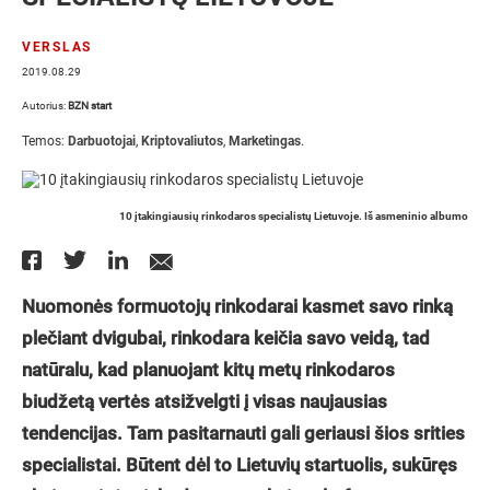
VERSLAS
2019.08.29
Autorius:
BZN start
Temos:
Darbuotojai
,
Kriptovaliutos
,
Marketingas
.
10 įtakingiausių rinkodaros specialistų Lietuvoje. Iš asmeninio albumo
Nuomonės formuotojų rinkodarai kasmet savo rinką
plečiant dvigubai, rinkodara keičia savo veidą, tad
natūralu, kad planuojant kitų metų rinkodaros
biudžetą vertės atsižvelgti į visas naujausias
tendencijas. Tam pasitarnauti gali geriausi šios srities
specialistai. Būtent dėl to
Lietuvių startuolis, sukūręs