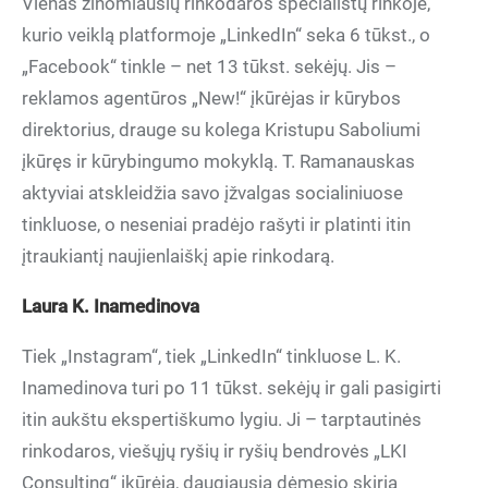
Vienas žinomiausių rinkodaros specialistų rinkoje,
kurio veiklą platformoje „LinkedIn“ seka 6 tūkst., o
„Facebook“ tinkle – net 13 tūkst. sekėjų. Jis –
reklamos agentūros „New!“ įkūrėjas ir kūrybos
direktorius, drauge su kolega Kristupu Saboliumi
įkūręs ir kūrybingumo mokyklą. T. Ramanauskas
aktyviai atskleidžia savo įžvalgas socialiniuose
tinkluose, o neseniai pradėjo rašyti ir platinti itin
įtraukiantį naujienlaiškį apie rinkodarą.
Laura K. Inamedinova
Tiek „Instagram“, tiek „LinkedIn“ tinkluose L. K.
Inamedinova turi po 11 tūkst. sekėjų ir gali pasigirti
itin aukštu ekspertiškumo lygiu. Ji – tarptautinės
rinkodaros, viešųjų ryšių ir ryšių bendrovės „LKI
Consulting“ įkūrėja, daugiausia dėmesio skiria