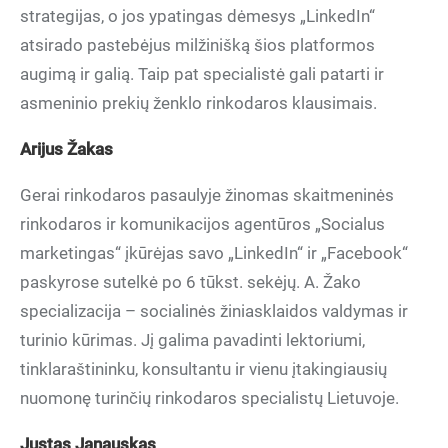
strategijas, o jos ypatingas dėmesys „LinkedIn“
atsirado pastebėjus milžinišką šios platformos
augimą ir galią. Taip pat specialistė gali patarti ir
asmeninio prekių ženklo rinkodaros klausimais.
Arijus Žakas
Gerai rinkodaros pasaulyje žinomas skaitmeninės
rinkodaros ir komunikacijos agentūros „Socialus
marketingas“ įkūrėjas savo „LinkedIn“ ir „Facebook“
paskyrose sutelkė po 6 tūkst. sekėjų. A. Žako
specializacija – socialinės žiniasklaidos valdymas ir
turinio kūrimas. Jį galima pavadinti lektoriumi,
tinklaraštininku, konsultantu ir vienu įtakingiausių
nuomonę turinčių rinkodaros specialistų Lietuvoje.
Justas Janauskas