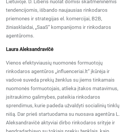
Lietuvoje. D. Liberis nuolat domisi skaitmeninėmis
tendencijomis, išbando naujausias rinkodaros
priemones ir strategijas el. komercijai, B2B,
žiniasklaidai, „SaaS“ kompanijoms ir rinkodaros
agentūroms.
Laura Aleksandravičė
Vienos efektyviausių nuomonės formuotojų
rinkodaros agentūros „influenceriai.lt“ įkūrėja ir
vadovė suveda prekių ženklus su jiems tinkamais
nuomonės formuotojais, atlieka įtakos matavimus,
įsitraukimo galimybes, pateikia rinkodaros
sprendimus, kurie padeda užvaldyti socialinių tinklų
nišą. Dar prieš startuodama su nuosava agentūra L.
Aleksandravičė aktyviai dirbo rinkodaros srityje ir
bendradarbiavo su tokiais prekių ženklais, kaip