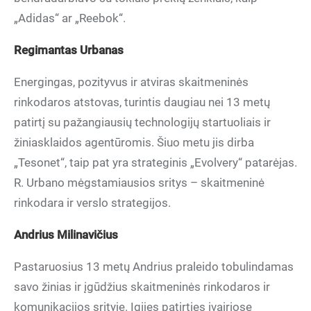
„Adidas“ ar „Reebok“.
Regimantas Urbanas
Energingas, pozityvus ir atviras skaitmeninės
rinkodaros atstovas, turintis daugiau nei 13 metų
patirtį su pažangiausių technologijų startuoliais ir
žiniasklaidos agentūromis. Šiuo metu jis dirba
„Tesonet“, taip pat yra strateginis „Evolvery“ patarėjas.
R. Urbano mėgstamiausios sritys – skaitmeninė
rinkodara ir verslo strategijos.
Andrius Milinavičius
Pastaruosius 13 metų Andrius praleido tobulindamas
savo žinias ir įgūdžius skaitmeninės rinkodaros ir
komunikacijos srityje. Įgijęs patirties įvairiose