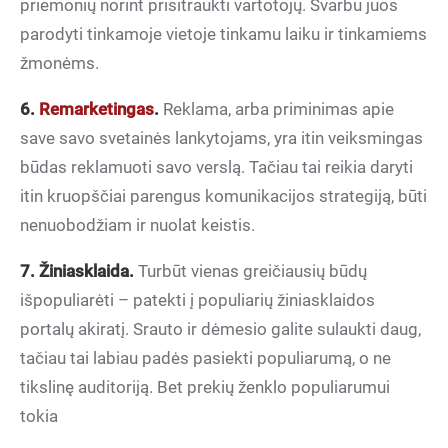
priemonių norint prisitraukti vartotojų. Svarbu juos
parodyti tinkamoje vietoje tinkamu laiku ir tinkamiems
žmonėms.
6.
Remarketingas
.
Reklama, arba priminimas apie
save savo svetainės lankytojams, yra itin veiksmingas
būdas reklamuoti savo verslą. Tačiau tai reikia daryti
itin kruopščiai parengus komunikacijos strategiją, būti
nenuobodžiam ir nuolat keistis.
7. Žiniasklaida.
Turbūt vienas greičiausių būdų
išpopuliarėti – patekti į populiarių žiniasklaidos
portalų akiratį. Srauto ir dėmesio galite sulaukti daug,
tačiau tai labiau padės pasiekti populiarumą, o ne
tikslinę auditoriją. Bet prekių ženklo populiarumui
tokia