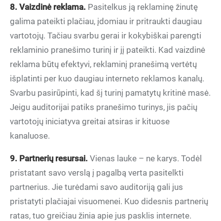
8. Vaizdinė reklama.
Pasitelkus ją reklaminę žinutę
galima pateikti plačiau, įdomiau ir pritraukti daugiau
vartotojų. Tačiau svarbu gerai ir kokybiškai parengti
reklaminio pranešimo turinį ir jį pateikti. Kad vaizdinė
reklama būtų efektyvi, reklaminį pranešimą vertėtų
išplatinti per kuo daugiau interneto reklamos kanalų.
Svarbu pasirūpinti, kad šį turinį pamatytų kritinė masė.
Jeigu auditorijai patiks pranešimo turinys, jis pačių
vartotojų iniciatyva greitai atsiras ir kituose
kanaluose.
9. Partnerių resursai.
Vienas lauke – ne karys. Todėl
pristatant savo verslą į pagalbą verta pasitelkti
partnerius. Jie turėdami savo auditoriją gali jus
pristatyti plačiajai visuomenei. Kuo didesnis partnerių
ratas, tuo greičiau žinia apie jus pasklis internete.