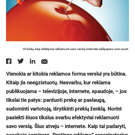
10 būdų, kaip efektyviai reklamuoti savo verslą internete wallpapers.com nuotr.
Vienokia ar kitokia reklamos forma verslui yra būtina.
Kitaip jis neegzistuotų. Nesvarbu, kur reklama
publikuojama – televizijoje, internete, spaudoje, – jos
tikslai tie patys: parduoti prekę ar paslaugą,
sudominti vartotoją, išryškinti prekių ženklą. Norint
pasiekti šiuos tikslus svarbu efektyviai reklamuoti
savo verslą. Šiuo atveju – internete. Kaip tai padaryti,