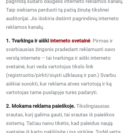
pagrindą sudaro daugelis interneto reklamos kanalų.
Taip siekiama perduoti tą pačią žinutę tikslinei
auditorijai. Jis išskiria dešimt pagrindinių interneto
reklamos kanalų.
1. Tvarkinga ir aiški
interneto svetainė
. Pirmas ir
svarbiausias žingsnis pradedant reklamuoti savo
verslą internete – tai tvarkinga ir aiški interneto
svetainė, kuri veda vartotojus tikslo link
(registruotis/pirkti/siųsti užklausą ir pan.) Svarbu
aiškiai suvokti, kur reklama atves vartotoją ir ką
vartotojas tame puslapyje turės padaryti.
2. Mokama reklama paieškoje.
Tikslingiausias
srautas, kurį galima gauti, tai srautas iš paieškos
sistemų. Tačiau naivu tikėtis, kad paleidus naują
svetainę iš karto pakliūsite į jos viršūnę. Todėl verta