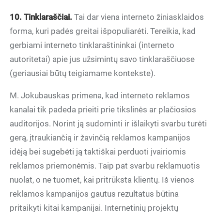
10. Tinklaraščiai.
Tai dar viena interneto žiniasklaidos
forma, kuri padės greitai išpopuliarėti. Tereikia, kad
gerbiami interneto tinklaraštininkai (interneto
autoritetai) apie jus užsimintų savo tinklaraščiuose
(geriausiai būtų teigiamame kontekste).
M. Jokubauskas primena, kad interneto reklamos
kanalai tik padeda prieiti prie tikslinės ar plačiosios
auditorijos. Norint ją sudominti ir išlaikyti svarbu turėti
gerą, įtraukiančią ir žavinčią reklamos kampanijos
idėją bei sugebėti ją taktiškai perduoti įvairiomis
reklamos priemonėmis. Taip pat svarbu reklamuotis
nuolat, o ne tuomet, kai pritrūksta klientų. Iš vienos
reklamos kampanijos gautus rezultatus būtina
pritaikyti kitai kampanijai. Internetinių projektų