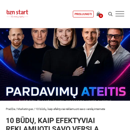
PRISIJUNGTI
0
Pradžia
/
Marketingas
/
10 būdų, kaip efektyviai reklamuoti savo verslą internete
10 BŪDŲ, KAIP EFEKTYVIAI
REKLAMUOTI SAVO VERSLĄ