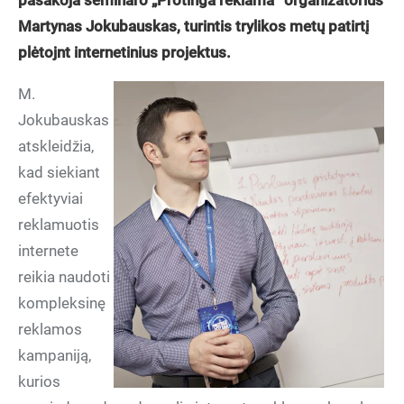
pasakoja seminaro „Protinga reklama“ organizatorius
Martynas Jokubauskas, turintis trylikos metų patirtį
plėtojnt internetinius projektus.
M.
Jokubauskas
atskleidžia,
kad siekiant
efektyviai
reklamuotis
internete
reikia naudoti
kompleksinę
reklamos
kampaniją,
kurios