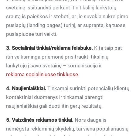
svetainę išsibandyti perkant itin tikslinį lankytojų
srautą iš paieškos ir stebėti, ar jie suvokia nukreipimo
puslapių (landing pages) turinį, ar supranta, ką tuose
puslapiuose turi veikti.
3. Socialiniai tinklai/reklama feisbuke.
Kita taip pat
itin veiksminga priemonė prisitraukti tikslinių
lankytojų į savo svetainę – komunikacija ir
reklama socialiniuose tinkluose
.
4. Naujienlaiškiai.
Tinkamai surinkti potencialių klientų
kontaktiniai duomenys ir tinkamai parengti
naujienlaiškiai gali duoti itin gerų rezultatų.
5. Vaizdinės reklamos tinklai.
Nors daugelis
nemėgsta reklaminių skydelių, tai viena populiariausių