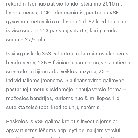
rekordinį lygį nuo pat šio fondo įsteigimo 2010 m.
liepos mėnesį. LCKU duomenimis, per trejus VSF
gyvavimo metus iki š.m. liepos 1 d. 57 kredito unijos
iš viso sudarė 513 paskolų sutartis, kurių bendra
suma – 27,9 mln. Lt.
Iš visų paskolų 353 išduotos uždarosioms akcinėms
bendrovėms, 135 – fiziniams asmenims, veikiantiems
su verslo liudijimu arba veiklos pažyma, 25 –
individualioms įmonėms. Šia finansavimo galimybe
pastaruoju metu susidomėjo ir nauja verslo forma –
mažosios bendrijos, kurioms nuo š. m. liepos 1 d.
suteikta teisė tapti kredito unijų narėmis.
Paskolos iš VSF galima kreiptis investicijoms ar
apyvartinėms lėšoms papildyti bei naujam verslui