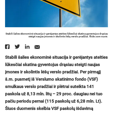
Stabili šalies ekonominė situacija ir gerėjantys ateities lūkesčiai skatina gyventojus drąsiau
steigti naujas įmones ir skolintis lėšų verslo pradžiai. flickr.com nuotr.
Stabili šalies ekonominė situacija ir gerėjantys ateities
lūkesčiai skatina gyventojus drąsiau steigti naujas
įmones ir skolintis lėšų verslo pradžiai. Per pirmąjį
š.m. pusmetį iš Verslumo skatinimo fondo (VSF)
smulkaus verslo pradžiai ir plėtrai suteikta 141
paskola už 8,13 mln. litų – 29 proc. daugiau nei tuo
pačiu periodu pernai (115 paskolų už 6,28 mln. Lt).
Šiuos duomenis skelbia VSF paskolų išdavimą