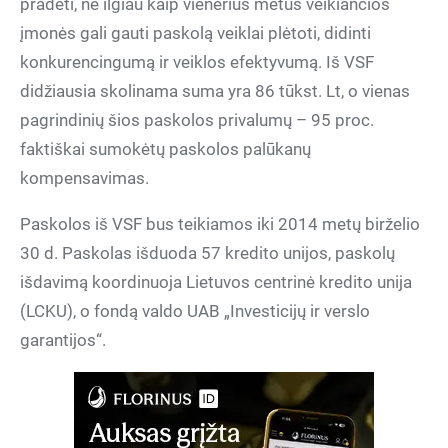
pradėti, ne ilgiau kaip vienerius metus veikiančios
įmonės gali gauti paskolą veiklai plėtoti, didinti
konkurencingumą ir veiklos efektyvumą. Iš VSF
didžiausia skolinama suma yra 86 tūkst. Lt, o vienas
pagrindinių šios paskolos privalumų – 95 proc.
faktiškai sumokėtų paskolos palūkanų
kompensavimas.
Paskolos iš VSF bus teikiamos iki 2014 metų birželio
30 d. Paskolas išduoda 57 kredito unijos, paskolų
išdavimą koordinuoja Lietuvos centrinė kredito unija
(LCKU), o fondą valdo UAB „Investicijų ir verslo
garantijos“.