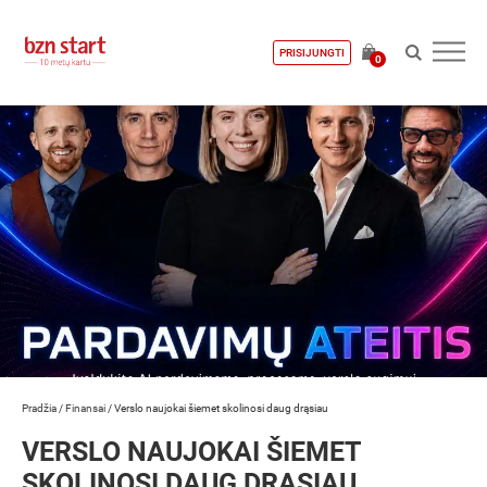
PRISIJUNGTI
0
Pradžia
/
Finansai
/
Verslo naujokai šiemet skolinosi daug drąsiau
VERSLO NAUJOKAI ŠIEMET
SKOLINOSI DAUG DRĄSIAU