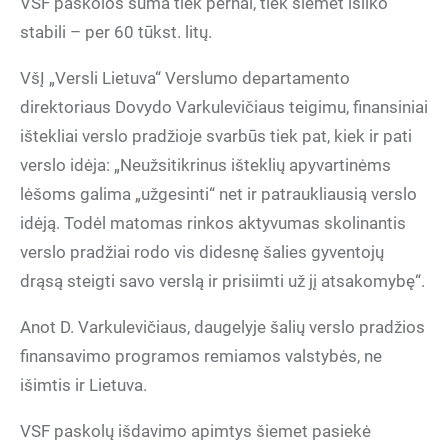
VSF paskolos suma tiek pernai, tiek šiemet išliko
stabili – per 60 tūkst. litų.
VšĮ „Versli Lietuva“ Verslumo departamento
direktoriaus Dovydo Varkulevičiaus teigimu, finansiniai
ištekliai verslo pradžioje svarbūs tiek pat, kiek ir pati
verslo idėja: „Neužsitikrinus išteklių apyvartinėms
lėšoms galima „užgesinti“ net ir patraukliausią verslo
idėją. Todėl matomas rinkos aktyvumas skolinantis
verslo pradžiai rodo vis didesnę šalies gyventojų
drąsą steigti savo verslą ir prisiimti už jį atsakomybę“.
Anot D. Varkulevičiaus, daugelyje šalių verslo pradžios
finansavimo programos remiamos valstybės, ne
išimtis ir Lietuva.
VSF paskolų išdavimo apimtys šiemet pasiekė