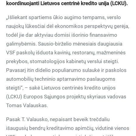
koordinuojanti Lietuvos centrinė kredito unija (LCKU).
„Išliekant spartiems ūkio augimo tempams, verslo
naujokų lūkesčiai dėl ekonomikos perspektyvų gerėja,
todėl jie dar aktyviau domisi išorinio finansavimo
galimybėmis. Sausio-birželio mėnesiais daugiausia
VSF paskolų išduota kavinių, restoranų, mažmeninės
prekybos, stomatologijos kabinetų verslui steigti.
Pavasarį itin didelio populiarumo sulaukė ir paskolos
automobilių techninio aptarnavimo paslaugoms
steigti“, – sakė Lietuvos centrinės kredito unijos
(LCKU) Europos Sąjungos projektų skyriaus vadovas
Tomas Valauskas.
Pasak T. Valausko, nepaisant beveik trečdaliu
išaugusių bendrų kreditavimo apimčių, vidutinė vienos