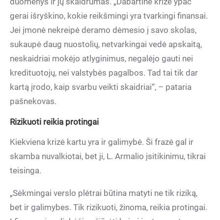
duomenys ir jų skaidrumas. „Dabartinė krizė ypač
gerai išryškino, kokie reikšmingi yra tvarkingi finansai.
Jei įmonė nekreipė deramo dėmesio į savo skolas,
sukaupė daug nuostolių, netvarkingai vedė apskaitą,
neskaidriai mokėjo atlyginimus, negalėjo gauti nei
kredituotojų, nei valstybės pagalbos. Tad tai tik dar
kartą įrodo, kaip svarbu veikti skaidriai“, – pataria
pašnekovas.
Rizikuoti reikia protingai
Kiekviena krizė kartu yra ir galimybė. Ši frazė gal ir
skamba nuvalkiotai, bet ji, L. Armalio įsitikinimu, tikrai
teisinga.
„Sėkmingai verslo plėtrai būtina matyti ne tik riziką,
bet ir galimybes. Tik rizikuoti, žinoma, reikia protingai.