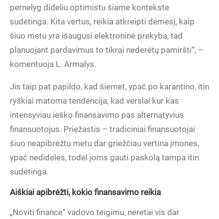
pernelyg dideliu optimistu šiame kontekste
sudėtinga. Kita vertus, reikia atkreipti dėmesį, kaip
šiuo metu yra išaugusi elektroninė prekyba, tad
planuojant pardavimus to tikrai nederėtų pamiršti“, –
komentuoja L. Armalys.
Jis taip pat papildo, kad šiemet, ypač po karantino, itin
ryškiai matoma tendencija, kad verslai kur kas
intensyviau ieško finansavimo pas alternatyvius
finansuotojus. Priežastis – tradiciniai finansuotojai
šiuo neapibrėžtu metu dar griežčiau vertina įmones,
ypač nedideles, todėl joms gauti paskolą tampa itin
sudėtinga.
Aiškiai apibrėžti, kokio finansavimo reikia
„Noviti finance“ vadovo teigimu, neretai vis dar