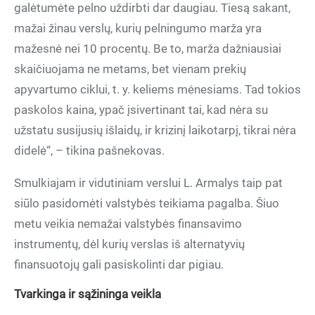
galėtumėte pelno uždirbti dar daugiau. Tiesą sakant,
mažai žinau verslų, kurių pelningumo marža yra
mažesnė nei 10 procentų. Be to, marža dažniausiai
skaičiuojama ne metams, bet vienam prekių
apyvartumo ciklui, t. y. keliems mėnesiams. Tad tokios
paskolos kaina, ypač įsivertinant tai, kad nėra su
užstatu susijusių išlaidų, ir krizinį laikotarpį, tikrai nėra
didelė“, – tikina pašnekovas.
Smulkiajam ir vidutiniam verslui L. Armalys taip pat
siūlo pasidomėti valstybės teikiama pagalba. Šiuo
metu veikia nemažai valstybės finansavimo
instrumentų, dėl kurių verslas iš alternatyvių
finansuotojų gali pasiskolinti dar pigiau.
Tvarkinga ir sąžininga veikla