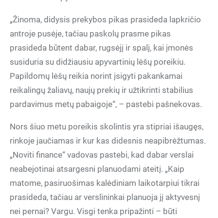
„Žinoma, didysis prekybos pikas prasideda lapkričio
antroje pusėje, tačiau paskolų prasme pikas
prasideda būtent dabar, rugsėjį ir spalį, kai įmonės
susiduria su didžiausiu apyvartinių lėšų poreikiu.
Papildomų lėšų reikia norint įsigyti pakankamai
reikalingų žaliavų, naujų prekių ir užtikrinti stabilius
pardavimus metų pabaigoje“, – pastebi pašnekovas.
Nors šiuo metu poreikis skolintis yra stipriai išaugęs,
rinkoje jaučiamas ir kur kas didesnis neapibrėžtumas.
„Noviti finance“ vadovas pastebi, kad dabar verslai
neabejotinai atsargesni planuodami ateitį. „Kaip
matome, pasiruošimas kalėdiniam laikotarpiui tikrai
prasideda, tačiau ar verslininkai planuoja jį aktyvesnį
nei pernai? Vargu. Visgi tenka pripažinti – būti