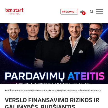
PRISIJUNGTI
0
Pradžia
/
Finansai
/
Verslo finansavimo rizikos ir galimybės, ruošiantis kalėdiniam laikotarpiui
VERSLO FINANSAVIMO RIZIKOS IR
GALIMYBĖS, RUOŠIANTIS