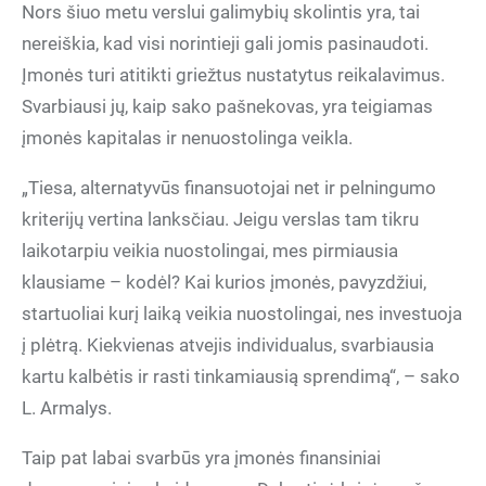
Nors šiuo metu verslui galimybių skolintis yra, tai
nereiškia, kad visi norintieji gali jomis pasinaudoti.
Įmonės turi atitikti griežtus nustatytus reikalavimus.
Svarbiausi jų, kaip sako pašnekovas, yra teigiamas
įmonės kapitalas ir nenuostolinga veikla.
„Tiesa, alternatyvūs finansuotojai net ir pelningumo
kriterijų vertina lanksčiau. Jeigu verslas tam tikru
laikotarpiu veikia nuostolingai, mes pirmiausia
klausiame – kodėl? Kai kurios įmonės, pavyzdžiui,
startuoliai kurį laiką veikia nuostolingai, nes investuoja
į plėtrą. Kiekvienas atvejis individualus, svarbiausia
kartu kalbėtis ir rasti tinkamiausią sprendimą“, – sako
L. Armalys.
Taip pat labai svarbūs yra įmonės finansiniai