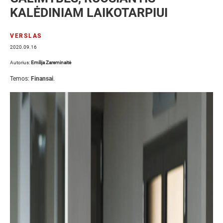
KALĖDINIAM LAIKOTARPIUI
VERSLAS
2020.09.16
Autorius:
Emilija Zareminaitė
Temos:
Finansai
.