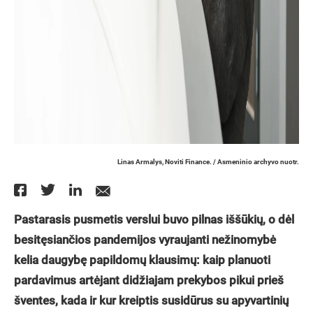
Linas Armalys, Noviti Finance. / Asmeninio archyvo nuotr.
Pastarasis pusmetis verslui buvo pilnas iššūkių, o dėl
besitęsiančios pandemijos vyraujanti nežinomybė
kelia daugybę papildomų klausimų: kaip planuoti
pardavimus artėjant didžiajam prekybos pikui prieš
šventes, kada ir kur kreiptis susidūrus su apyvartinių