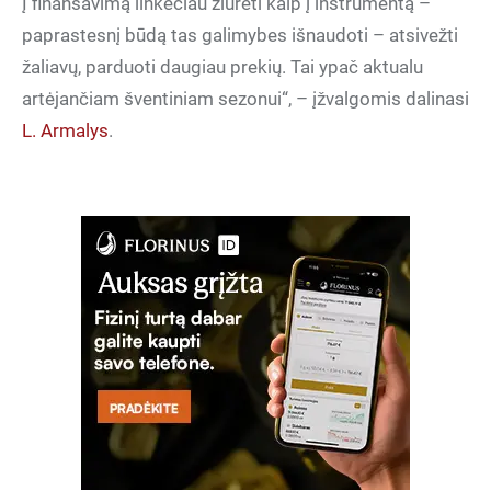
Į finansavimą linkėčiau žiūrėti kaip į instrumentą –
paprastesnį būdą tas galimybes išnaudoti – atsivežti
žaliavų, parduoti daugiau prekių. Tai ypač aktualu
artėjančiam šventiniam sezonui“, – įžvalgomis dalinasi
L. Armalys
.