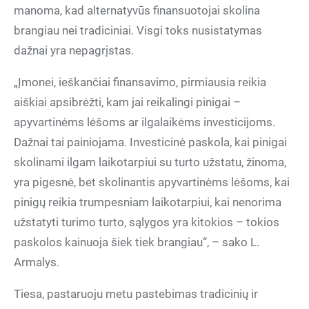
manoma, kad alternatyvūs finansuotojai skolina
brangiau nei tradiciniai. Visgi toks nusistatymas
dažnai yra nepagrįstas.
„Įmonei, ieškančiai finansavimo, pirmiausia reikia
aiškiai apsibrėžti, kam jai reikalingi pinigai –
apyvartinėms lėšoms ar ilgalaikėms investicijoms.
Dažnai tai painiojama. Investicinė paskola, kai pinigai
skolinami ilgam laikotarpiui su turto užstatu, žinoma,
yra pigesnė, bet skolinantis apyvartinėms lėšoms, kai
pinigų reikia trumpesniam laikotarpiui, kai nenorima
užstatyti turimo turto, sąlygos yra kitokios – tokios
paskolos kainuoja šiek tiek brangiau“, – sako L.
Armalys.
Tiesa, pastaruoju metu pastebimas tradicinių ir