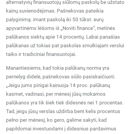
alternatyvių finansuotojų siūlomų paskolų be užstato
kainų suvienodėjimas. Pašnekovas pateikia
palyginimą: imant paskolą iki 50 tūkst. eurų
apyvartinėms lėšoms iš „Noviti finance“, metinės
palūkanos siektų apie 14 procentų. Labai panašias
palūkanas už tokias pat paskolas smulkiajam verslui
taiko ir tradiciniai finansuotojai.
Manantiesiems, kad tokia palūkanų norma yra
pernelyg didelė, pašnekovas siūlo pasiskaičiuoti.
„Jeigu jums pinigai kainuoja 14 proc. palūkanų
kasmet, vadinasi, per mėnesį jūsų mokamos
palūkanos yra tik šiek tiek didesnės nei 1 procentas.
Tad, jeigu jūsų verslas uždirba bent kelis procentus
pelno per mėnesį, ko gero, galime sakyti, kad
papildomai investuodami į didesnius pardavimus