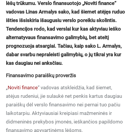
lėšų trūkumu. Verslo finansuotojo „Noviti finance“
vadovas Linas Armalys sako, kad šiemet atėjęs ruduo
išties išsiskiria išaugusiu verslo poreikiu skolintis.
Tendencijos rodo, kad verslai kur kas aktyviau ieško
alternatyvaus finansavimo galimybių, bet ateitį
prognozuoja atsargiai. Tačiau, kaip sako L. Armalys,
dabar svarbu nepraleisti galimybių, o jų tikrai yra kur
kas daugiau nei anksčiau.
Finansavimo paraiškų proveržis
„
Noviti finance
“ vadovas atskleidžia, kad šiemet,
atėjus rudeniui, jie sulaukė net penkis kartus daugiau
paraiškų dėl verslo finansavimo nei pernai tuo pačiu
laikotarpiu. Aktyviausiai kreipiasi mažmeninės ir
didmeninės prekybos įmonės, ieškančios papildomo
finansavimo apyvartinėms lėšoms.