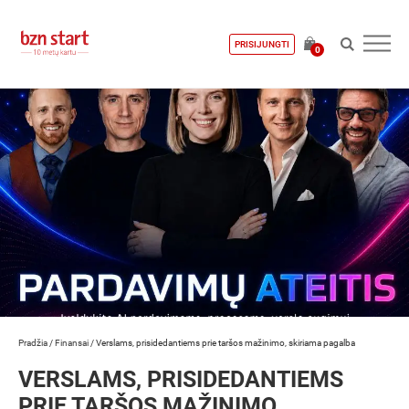
PRISIJUNGTI
0
Pradžia
/
Finansai
/
Verslams, prisidedantiems prie taršos mažinimo, skiriama pagalba
VERSLAMS, PRISIDEDANTIEMS
PRIE TARŠOS MAŽINIMO,