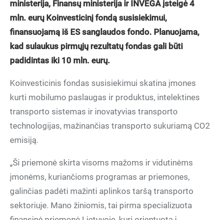
ministerija, Finansų ministerija ir INVEGA įsteigė 4
mln. eurų Koinvesticinį fondą susisiekimui,
finansuojamą iš ES sanglaudos fondo. Planuojama,
kad sulaukus pirmųjų rezultatų fondas gali būti
padidintas iki 10 mln. eurų.
Koinvesticinis fondas susisiekimui skatina įmones
kurti mobilumo paslaugas ir produktus, intelektines
transporto sistemas ir inovatyvias transporto
technologijas, mažinančias transporto sukuriamą CO2
emisiją.
„Ši priemonė skirta visoms mažoms ir vidutinėms
įmonėms, kuriančioms programas ar priemones,
galinčias padėti mažinti aplinkos taršą transporto
sektoriuje. Mano žiniomis, tai pirma specializuota
finansinė priemonė Lietuvoje, kuri orientuota į