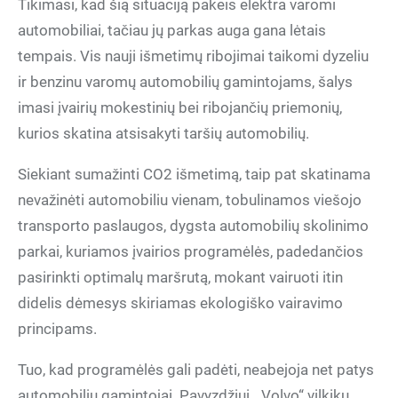
Tikimasi, kad šią situaciją pakeis elektra varomi
automobiliai, tačiau jų parkas auga gana lėtais
tempais. Vis nauji išmetimų ribojimai taikomi dyzeliu
ir benzinu varomų automobilių gamintojams, šalys
imasi įvairių mokestinių bei ribojančių priemonių,
kurios skatina atsisakyti taršių automobilių.
Siekiant sumažinti CO2 išmetimą, taip pat skatinama
nevažinėti automobiliu vienam, tobulinamos viešojo
transporto paslaugos, dygsta automobilių skolinimo
parkai, kuriamos įvairios programėlės, padedančios
pasirinkti optimalų maršrutą, mokant vairuoti itin
didelis dėmesys skiriamas ekologiško vairavimo
principams.
Tuo, kad programėlės gali padėti, neabejoja net patys
automobilių gamintojai. Pavyzdžiui, „Volvo“ vilkikų