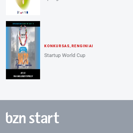
KONKURSAS
,
RENGINIAI
Startup World Cup