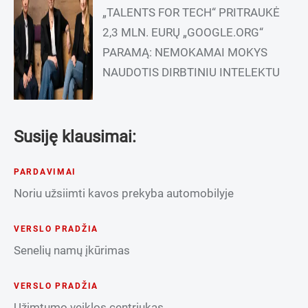
„TALENTS FOR TECH“ PRITRAUKĖ
2,3 MLN. EURŲ „GOOGLE.ORG“
PARAMĄ: NEMOKAMAI MOKYS
NAUDOTIS DIRBTINIU INTELEKTU
Susiję klausimai:
PARDAVIMAI
Noriu užsiimti kavos prekyba automobilyje
VERSLO PRADŽIA
Senelių namų įkūrimas
VERSLO PRADŽIA
Užimtumo veiklos centriukas