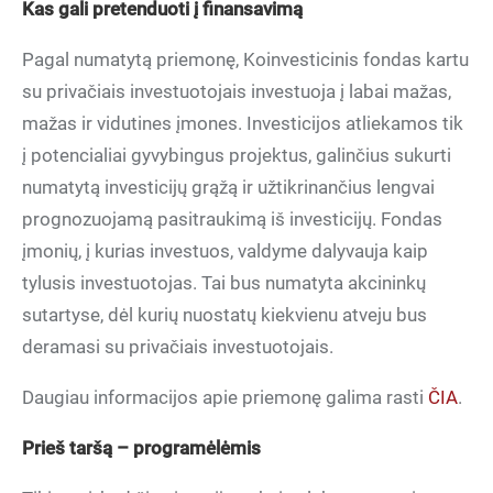
Kas gali pretenduoti į finansavimą
Pagal numatytą priemonę, Koinvesticinis fondas kartu
su privačiais investuotojais investuoja į labai mažas,
mažas ir vidutines įmones. Investicijos atliekamos tik
į potencialiai gyvybingus projektus, galinčius sukurti
numatytą investicijų grąžą ir užtikrinančius lengvai
prognozuojamą pasitraukimą iš investicijų. Fondas
įmonių, į kurias investuos, valdyme dalyvauja kaip
tylusis investuotojas. Tai bus numatyta akcininkų
sutartyse, dėl kurių nuostatų kiekvienu atveju bus
deramasi su privačiais investuotojais.
Daugiau informacijos apie priemonę galima rasti
ČIA
.
Prieš taršą – programėlėmis