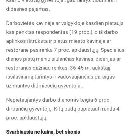
kaimo vietovių gyventojai, gaunantys vidutines ir
didesnes pajamas.
Darbovietės kavinėje ar valgykloje kasdien pietauja
kas penktas respondentas (19 proc.), o iš darbo
aplinkos ištrūksta ir pietus miesto kavinėje ar
restorane pasirenka 7 proc. apklaustųjų. Specialius
dienos pietų meniu siūlančias kavines, picerijas ar
restoranus dažniau renkasi 36-45 m. aukštąjį
išsilavinimą turintys ir vadovaujančias pareigas
užimantys didmiesčių gyventojai.
Nepietaujantys darbo dienomis teigia 6 proc.
dirbančių gyventojų. Kitų būdų papietauti randa 4
proc. apklaustųjų.
Svarbiausia ne kaina, bet skonis