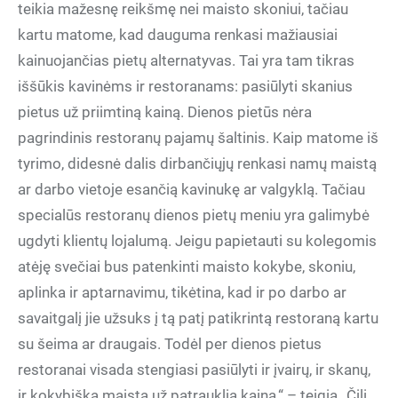
teikia mažesnę reikšmę nei maisto skoniui, tačiau
kartu matome, kad dauguma renkasi mažiausiai
kainuojančias pietų alternatyvas. Tai yra tam tikras
iššūkis kavinėms ir restoranams: pasiūlyti skanius
pietus už priimtiną kainą. Dienos pietūs nėra
pagrindinis restoranų pajamų šaltinis. Kaip matome iš
tyrimo, didesnė dalis dirbančiųjų renkasi namų maistą
ar darbo vietoje esančią kavinukę ar valgyklą. Tačiau
specialūs restoranų dienos pietų meniu yra galimybė
ugdyti klientų lojalumą. Jeigu papietauti su kolegomis
atėję svečiai bus patenkinti maisto kokybe, skoniu,
aplinka ir aptarnavimu, tikėtina, kad ir po darbo ar
savaitgalį jie užsuks į tą patį patikrintą restoraną kartu
su šeima ar draugais. Todėl per dienos pietus
restoranai visada stengiasi pasiūlyti ir įvairų, ir skanų,
ir kokybišką maistą už patrauklią kainą,“ – teigia „Čili