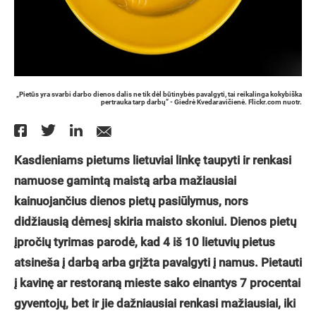
„Pietūs yra svarbi darbo dienos dalis ne tik dėl būtinybės pavalgyti, tai reikalinga kokybiška
pertrauka tarp darbų” - Giedrė Kvedaravičienė. Flickr.com nuotr.
Kasdieniams pietums lietuviai linkę taupyti ir renkasi
namuose gamintą maistą arba mažiausiai
kainuojančius dienos pietų pasiūlymus, nors
didžiausią dėmesį skiria maisto skoniui. Dienos pietų
įpročių tyrimas parodė, kad 4 iš 10 lietuvių pietus
atsineša į darbą arba grįžta pavalgyti į namus. Pietauti
į kavinę ar restoraną mieste sako einantys 7 procentai
gyventojų, bet ir jie dažniausiai renkasi mažiausiai, iki