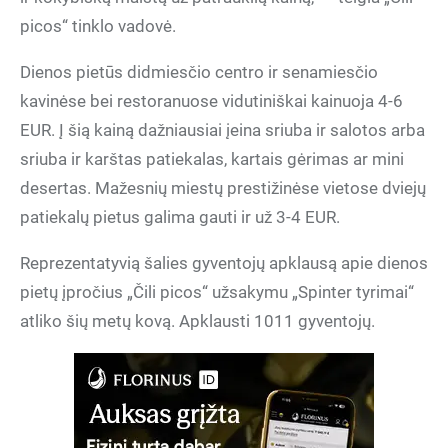
picos“ tinklo vadovė.
Dienos pietūs didmiesčio centro ir senamiesčio
kavinėse bei restoranuose vidutiniškai kainuoja 4-6
EUR. Į šią kainą dažniausiai įeina sriuba ir salotos arba
sriuba ir karštas patiekalas, kartais gėrimas ar mini
desertas. Mažesnių miestų prestižinėse vietose dviejų
patiekalų pietus galima gauti ir už 3-4 EUR.
Reprezentatyvią šalies gyventojų apklausą apie dienos
pietų įpročius „Čili picos“ užsakymu „Spinter tyrimai“
atliko šių metų kovą. Apklausti 1011 gyventojų.