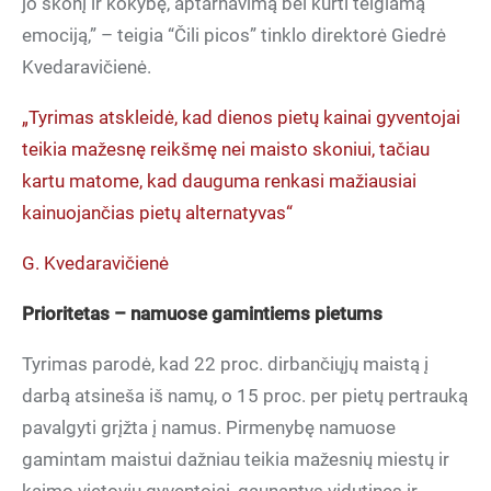
jo skonį ir kokybę, aptarnavimą bei kurti teigiamą
emociją,” – teigia “Čili picos” tinklo direktorė Giedrė
Kvedaravičienė.
„Tyrimas atskleidė, kad dienos pietų kainai gyventojai
teikia mažesnę reikšmę nei maisto skoniui, tačiau
kartu matome, kad dauguma renkasi mažiausiai
kainuojančias pietų alternatyvas“
G. Kvedaravičienė
Prioritetas – namuose gamintiems pietums
Tyrimas parodė, kad 22 proc. dirbančiųjų maistą į
darbą atsineša iš namų, o 15 proc. per pietų pertrauką
pavalgyti grįžta į namus. Pirmenybę namuose
gamintam maistui dažniau teikia mažesnių miestų ir