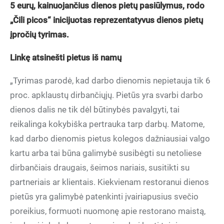
5 eurų, kainuojančius dienos pietų pasiūlymus, rodo
„Čili picos“ inicijuotas reprezentatyvus dienos pietų
įpročių tyrimas.
Linkę atsinešti pietus iš namų
„Tyrimas parodė, kad darbo dienomis nepietauja tik 6
proc. apklaustų dirbančiųjų. Pietūs yra svarbi darbo
dienos dalis ne tik dėl būtinybės pavalgyti, tai
reikalinga kokybiška pertrauka tarp darbų. Matome,
kad darbo dienomis pietus kolegos dažniausiai valgo
kartu arba tai būna galimybė susibėgti su netoliese
dirbančiais draugais, šeimos nariais, susitikti su
partneriais ar klientais. Kiekvienam restoranui dienos
pietūs yra galimybė patenkinti įvairiapusius svečio
poreikius, formuoti nuomonę apie restorano maistą,