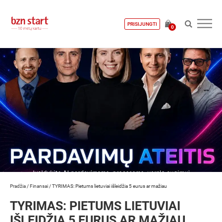
PRISIJUNGTI
0
Pradžia
/
Finansai
/
TYRIMAS: Pietums lietuviai išleidžia 5 eurus ar mažiau
TYRIMAS: PIETUMS LIETUVIAI
IŠLEIDŽIA 5 EURUS AR MAŽIAU