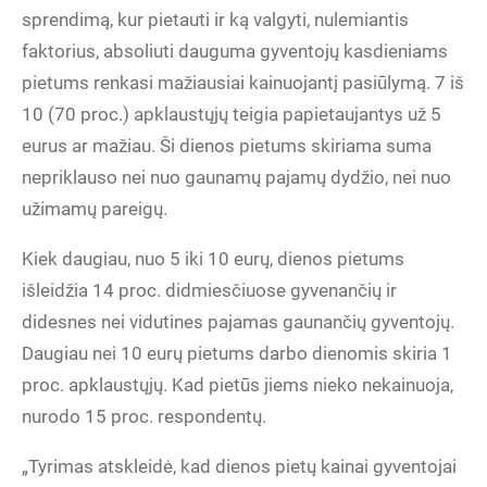
sprendimą, kur pietauti ir ką valgyti, nulemiantis
faktorius, absoliuti dauguma gyventojų kasdieniams
pietums renkasi mažiausiai kainuojantį pasiūlymą. 7 iš
10 (70 proc.) apklaustųjų teigia papietaujantys už 5
eurus ar mažiau. Ši dienos pietums skiriama suma
nepriklauso nei nuo gaunamų pajamų dydžio, nei nuo
užimamų pareigų.
Kiek daugiau, nuo 5 iki 10 eurų, dienos pietums
išleidžia 14 proc. didmiesčiuose gyvenančių ir
didesnes nei vidutines pajamas gaunančių gyventojų.
Daugiau nei 10 eurų pietums darbo dienomis skiria 1
proc. apklaustųjų. Kad pietūs jiems nieko nekainuoja,
nurodo 15 proc. respondentų.
„Tyrimas atskleidė, kad dienos pietų kainai gyventojai