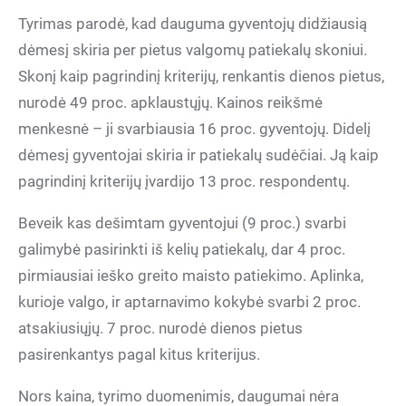
Tyrimas parodė, kad dauguma gyventojų didžiausią
dėmesį skiria per pietus valgomų patiekalų skoniui.
Skonį kaip pagrindinį kriterijų, renkantis dienos pietus,
nurodė 49 proc. apklaustųjų. Kainos reikšmė
menkesnė – ji svarbiausia 16 proc. gyventojų. Didelį
dėmesį gyventojai skiria ir patiekalų sudėčiai. Ją kaip
pagrindinį kriterijų įvardijo 13 proc. respondentų.
Beveik kas dešimtam gyventojui (9 proc.) svarbi
galimybė pasirinkti iš kelių patiekalų, dar 4 proc.
pirmiausiai ieško greito maisto patiekimo. Aplinka,
kurioje valgo, ir aptarnavimo kokybė svarbi 2 proc.
atsakiusiųjų. 7 proc. nurodė dienos pietus
pasirenkantys pagal kitus kriterijus.
Nors kaina, tyrimo duomenimis, daugumai nėra