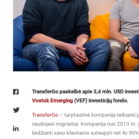
TransferGo paskelbė apie 3,4 mln. USD investic
Vostok Emerging
(VEF) investicijų fondo.
TransferGo
– tarptautinė kompanija teikianti 
naudojasi migrantai. Kompanija nuo 2013 m. yra
leidžianti savo klientams sutaupyti net iki 90%