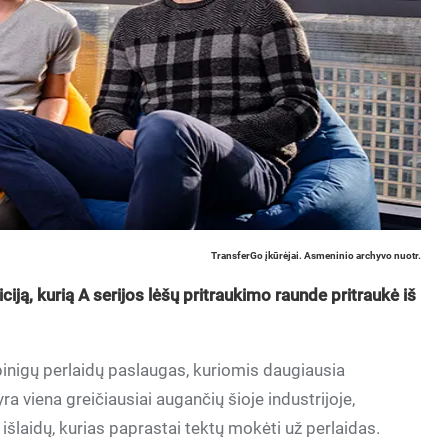
TransferGo įkūrėjai. Asmeninio archyvo nuotr.
iją, kurią A serijos lėšų pritraukimo raunde pritraukė iš
pinigų perlaidų paslaugas, kuriomis daugiausia
 viena greičiausiai augančių šioje industrijoje,
 išlaidų, kurias paprastai tektų mokėti už perlaidas.