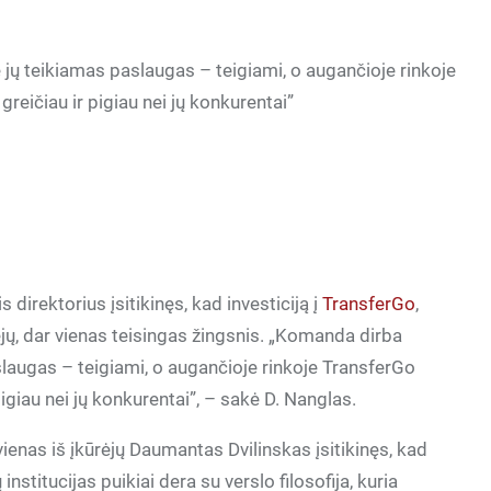
 jų teikiamas paslaugas – teigiami, o augančioje rinkoje
eičiau ir pigiau nei jų konkurentai”
direktorius įsitikinęs, kad investiciją į
TransferGo
,
dėjų, dar vienas teisingas žingsnis. „Komanda dirba
slaugas – teigiami, o augančioje rinkoje TransferGo
igiau nei jų konkurentai”, – sakė D. Nanglas.
vienas iš įkūrėjų Daumantas Dvilinskas įsitikinęs, kad
institucijas puikiai dera su verslo filosofija, kuria