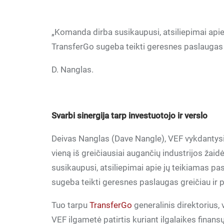
„Komanda dirba susikaupusi, atsiliepimai apie
TransferGo sugeba teikti geresnes paslaugas gr
D. Nanglas.
Svarbi sinergija tarp investuotojo ir verslo
Deivas Nanglas (Dave Nangle), VEF vykdantysis 
vieną iš greičiausiai augančių industrijos žai
susikaupusi, atsiliepimai apie jų teikiamas pa
sugeba teikti geresnes paslaugas greičiau ir p
Tuo tarpu
TransferGo
generalinis direktorius, 
VEF ilgametė patirtis kuriant ilgalaikes finansų 