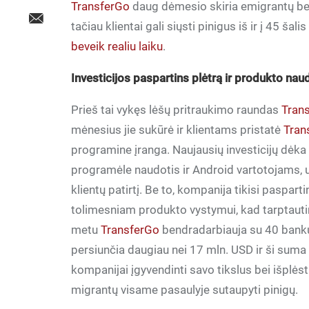
TransferGo
daug dėmesio skiria emigrantų ben
tačiau klientai gali siųsti pinigus iš ir į 45 ša
beveik realiu laiku
.
Investicijos paspartins plėtrą ir produkto na
Prieš tai vykęs lėšų pritraukimo raundas
Tran
mėnesius jie sukūrė ir klientams pristatė
Tran
programine įranga. Naujausių investicijų dėka
programėle naudotis ir Android vartotojams, už
klientų patirtį. Be to, kompanija tikisi paspart
tolimesniam produkto vystymui, kad tarptautin
metu
TransferGo
bendradarbiauja su 40 bankų 
persiunčia daugiau nei 17 mln. USD ir ši suma s
kompanijai įgyvendinti savo tikslus bei išplėsti
migrantų visame pasaulyje sutaupyti pinigų.