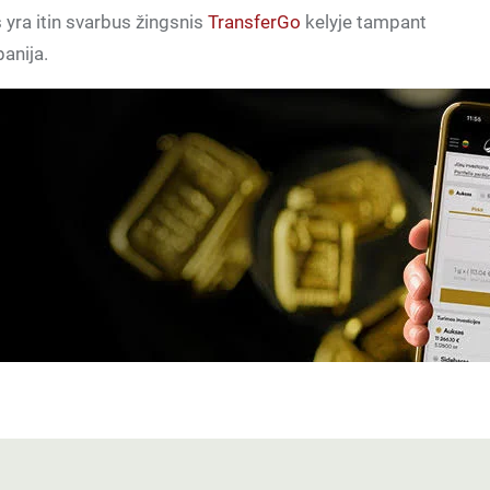
yra itin svarbus žingsnis
TransferGo
kelyje tampant
anija.