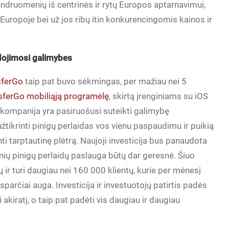
druomenių iš centrinės ir rytų Europos aptarnavimui,
lis Europoje bei už jos ribų itin konkurencingomis kainos ir
udojimosi galimybes
sferGo
taip pat buvo sėkmingas, per mažiau nei 5
sferGo mobiliąją programėlę
, skirtą įrenginiams su iOS
 kompanija yra pasiruošusi suteikti galimybę
tikrinti pinigų perlaidas vos vienu paspaudimu ir puikią
inti tarptautinę plėtrą. Naujoji investicija bus panaudota
ių pinigų perlaidų paslauga būtų dar geresnė. Šiuo
ir turi daugiau nei 160 000 klientų, kurie per mėnesį
parčiai auga. Investicija ir investuotojų patirtis padės
 akiratį, o taip pat padėti vis daugiau ir daugiau