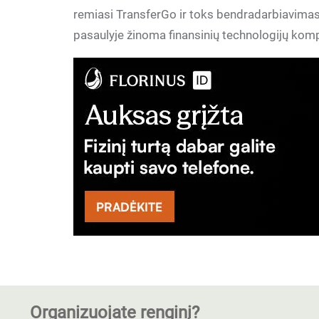
remiasi TransferGo ir toks bendradarbiavimas 
pasaulyje žinoma finansinių technologijų komp
Organizuojate renginį?