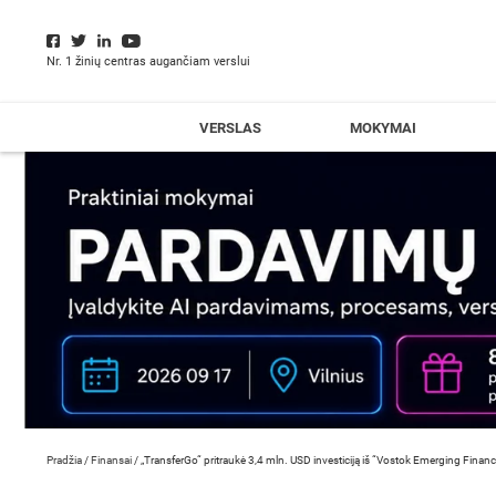
Nr. 1 žinių centras augančiam verslui
VERSLAS
MOKYMAI
Pradžia
/
Finansai
/
„TransferGo“ pritraukė 3,4 mln. USD investiciją iš “Vostok Emerging Finan