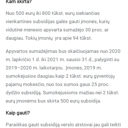
Kam skirta?
Nuo 500 eurų iki 800 tūkst. eurų siekiančias
vienkartines subsidijas galės gauti įmonės, kurių
vidutinė mėnesio apyvarta sumažėjo 30 proc. ar
daugiau. Tokių įmonių yra apie 94 tūkst.
Apyvartos sumažėjimas bus skaičiuojamas nuo 2020
m. lapkričio 1 d. iki 2021 m. sausio 31 d., palyginti su
2019–2020 m. laikotarpiu. Įmonės, 2019 m.
sumokėjusios daugiau kaip 2 tūkst. eurų gyventojų
pajamų mokesčio, nuo tos sumos gaus 25 proc.
dydžio subsidiją. Sumokėjusioms mažiau nei 2 tūkst.
eurų įmonėms bus skirta 500 eurų subsidija.
Kaip gauti?
Paraiškas gauti subsidiją verslo atstovai jau gali teikti