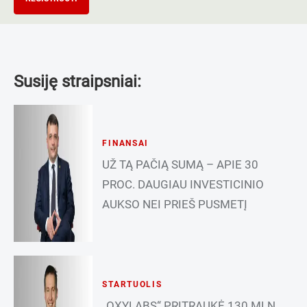
Susiję straipsniai:
FINANSAI
UŽ TĄ PAČIĄ SUMĄ – APIE 30
PROC. DAUGIAU INVESTICINIO
AUKSO NEI PRIEŠ PUSMETĮ
STARTUOLIS
„OXYLABS“ PRITRAUKĖ 130 MLN.