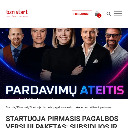
PRISIJUNGTI
0
Pradžia
/
Finansai
/
Startuoja pirmasis pagalbos verslui paketas: subsidijos ir paskolos
STARTUOJA PIRMASIS PAGALBOS
VERSLUI PAKETAS: SUBSIDIJOS IR