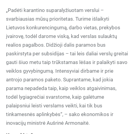
„Padėti karantino suparalyžiuotam verslui –
svarbiausias mūsų prioritetas. Turime išlaikyti
Lietuvos konkurencingumą, darbo vietas, prekybos
įvairovę, todėl darome viską, kad verslas sulauktų
realios pagalbos. Didžioji dalis paramos bus
paskirstyta per subsidijas – tai leis daliai verslų greitai
gauti šiuo metu taip trūkstamas lėšas ir palaikyti savo
veiklos gyvybingumą. Intensyviai dirbame ir prie
antrojo paramos paketo. Suprantame, kad jokia
parama nepadeda taip, kaip veiklos atgaivinimas,
todėl lygiagrečiai svarstome, kaip galėtume
palaipsniui leisti verslams veikti, kai tik bus
tinkamesnės aplinkybės“, – sako ekonomikos ir
inovacijų ministrė Aušrinė Armonaitė.