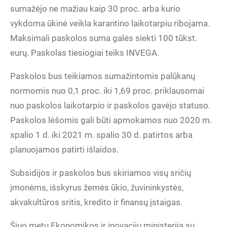
sumažėjo ne mažiau kaip 30 proc. arba kurio
vykdoma ūkinė veikla karantino laikotarpiu ribojama.
Maksimali paskolos suma galės siekti 100 tūkst.
eurų. Paskolas tiesiogiai teiks INVEGA.
Paskolos bus teikiamos sumažintomis palūkanų
normomis nuo 0,1 proc. iki 1,69 proc. priklausomai
nuo paskolos laikotarpio ir paskolos gavėjo statuso.
Paskolos lėšomis gali būti apmokamos nuo 2020 m.
spalio 1 d. iki 2021 m. spalio 30 d. patirtos arba
planuojamos patirti išlaidos.
Subsidijos ir paskolos bus skiriamos visų sričių
įmonėms, išskyrus žemės ūkio, žuvininkystės,
akvakultūros sritis, kredito ir finansų įstaigas.
Šiuo metu Ekonomikos ir inovacijų ministerija su