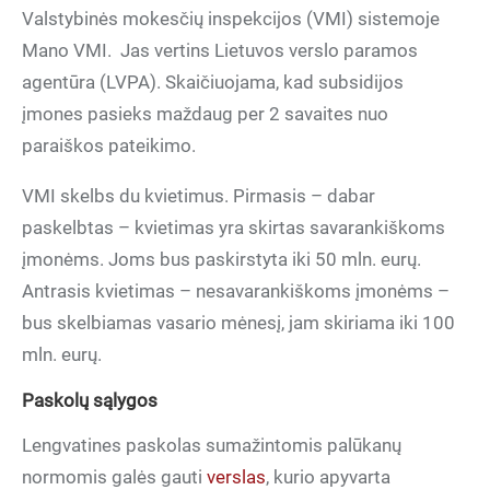
Valstybinės mokesčių inspekcijos (VMI) sistemoje
Mano VMI. Jas vertins Lietuvos verslo paramos
agentūra (LVPA). Skaičiuojama, kad subsidijos
įmones pasieks maždaug per 2 savaites nuo
paraiškos pateikimo.
VMI skelbs du kvietimus. Pirmasis – dabar
paskelbtas – kvietimas yra skirtas savarankiškoms
įmonėms. Joms bus paskirstyta iki 50 mln. eurų.
Antrasis kvietimas – nesavarankiškoms įmonėms –
bus skelbiamas vasario mėnesį, jam skiriama iki 100
mln. eurų.
Paskolų sąlygos
Lengvatines paskolas sumažintomis palūkanų
normomis galės gauti
verslas
, kurio apyvarta