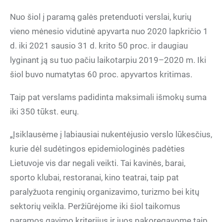
Nuo šiol į paramą galės pretenduoti verslai, kurių
vieno mėnesio vidutinė apyvarta nuo 2020 lapkričio 1
d. iki 2021 sausio 31 d. krito 50 proc. ir daugiau
lyginant ją su tuo pačiu laikotarpiu 2019–2020 m. Iki
šiol buvo numatytas 60 proc. apyvartos kritimas.
Taip pat verslams padidinta maksimali išmokų suma
iki 350 tūkst. eurų.
„Įsiklausėme į labiausiai nukentėjusio verslo lūkesčius,
kurie dėl sudėtingos epidemiologinės padėties
Lietuvoje vis dar negali veikti. Tai kavinės, barai,
sporto klubai, restoranai, kino teatrai, taip pat
paralyžuota renginių organizavimo, turizmo bei kitų
sektorių veikla. Peržiūrėjome iki šiol taikomus
paramos gavimo kriterijus ir juos pakoregavome taip,