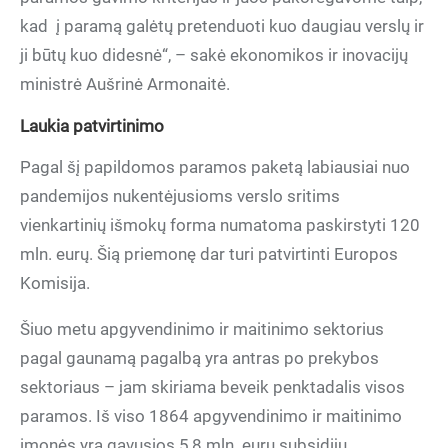
kad į paramą galėtų pretenduoti kuo daugiau verslų ir
ji būtų kuo didesnė“, – sakė ekonomikos ir inovacijų
ministrė Aušrinė Armonaitė.
Laukia patvirtinimo
Pagal šį papildomos paramos paketą labiausiai nuo
pandemijos nukentėjusioms verslo sritims
vienkartinių išmokų forma numatoma paskirstyti 120
mln. eurų. Šią priemonę dar turi patvirtinti Europos
Komisija.
Šiuo metu apgyvendinimo ir maitinimo sektorius
pagal gaunamą pagalbą yra antras po prekybos
sektoriaus – jam skiriama beveik penktadalis visos
paramos. Iš viso 1864 apgyvendinimo ir maitinimo
įmonės yra gavusios 5,8 mln. eurų subsidijų.