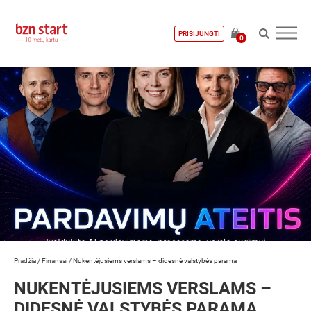
PRISIJUNGTI
0
Pradžia
/
Finansai
/
Nukentėjusiems verslams – didesnė valstybės parama
NUKENTĖJUSIEMS VERSLAMS –
DIDESNĖ VALSTYBĖS PARAMA