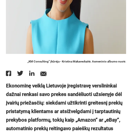
„KM Consulting“ įkūrėja - Kristina Makaveckaitė. Asmeninio albumo nuotr.
Ekonominę veiklą Lietuvoje įregistravę verslininkai
dažnai renkasi savo prekes sandėliuoti užsienyje dėl
įvairių priežasčių: siekdami užtikrinti greitesnį prekių
pristatymą klientams ar atsižvelgdami į tarptautinių
prekybos platformų, tokių kaip „Amazon“ ar „eBay“,
automatinio prekių reitingavo paieškų rezultatus