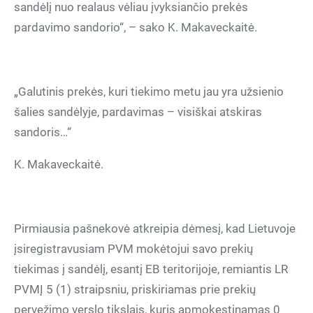
sandėlį nuo realaus vėliau įvyksiančio prekės
pardavimo sandorio“, – sako K. Makaveckaitė.
„Galutinis prekės, kuri tiekimo metu jau yra užsienio
šalies sandėlyje, pardavimas – visiškai atskiras
sandoris…“
K. Makaveckaitė.
Pirmiausia pašnekovė atkreipia dėmesį, kad Lietuvoje
įsiregistravusiam PVM mokėtojui savo prekių
tiekimas į sandėlį, esantį EB teritorijoje, remiantis LR
PVMĮ 5 (1) straipsniu, priskiriamas prie prekių
pervežimo verslo tikslais, kuris apmokestinamas 0