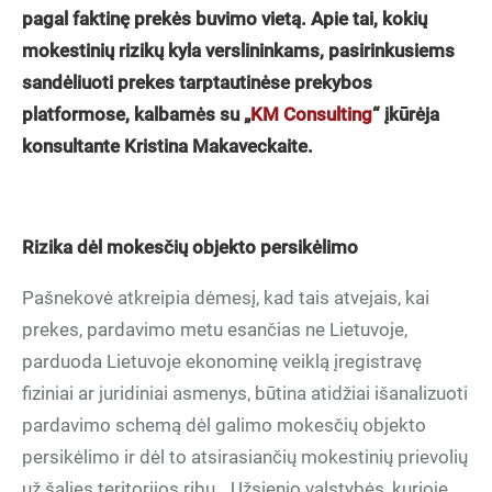
pagal faktinę prekės buvimo vietą. Apie tai, kokių
mokestinių rizikų kyla verslininkams, pasirinkusiems
sandėliuoti prekes tarptautinėse prekybos
platformose, kalbamės su „
KM Consulting
“ įkūrėja
konsultante Kristina Makaveckaite.
Rizika dėl mokesčių objekto persikėlimo
Pašnekovė atkreipia dėmesį, kad tais atvejais, kai
prekes, pardavimo metu esančias ne Lietuvoje,
parduoda Lietuvoje ekonominę veiklą įregistravę
fiziniai ar juridiniai asmenys, būtina atidžiai išanalizuoti
pardavimo schemą dėl galimo mokesčių objekto
persikėlimo ir dėl to atsirasiančių mokestinių prievolių
už šalies teritorijos ribų. „Užsienio valstybės, kurioje