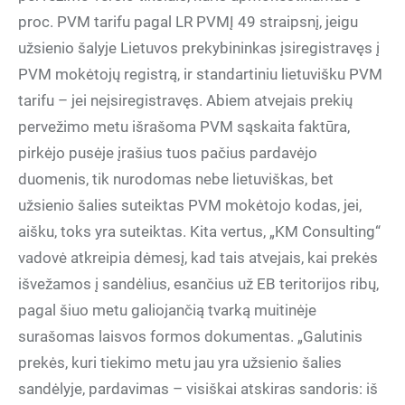
proc. PVM tarifu pagal LR PVMĮ 49 straipsnį, jeigu
užsienio šalyje Lietuvos prekybininkas įsiregistravęs į
PVM mokėtojų registrą, ir standartiniu lietuvišku PVM
tarifu – jei neįsiregistravęs. Abiem atvejais prekių
pervežimo metu išrašoma PVM sąskaita faktūra,
pirkėjo pusėje įrašius tuos pačius pardavėjo
duomenis, tik nurodomas nebe lietuviškas, bet
užsienio šalies suteiktas PVM mokėtojo kodas, jei,
aišku, toks yra suteiktas. Kita vertus, „KM Consulting“
vadovė atkreipia dėmesį, kad tais atvejais, kai prekės
išvežamos į sandėlius, esančius už EB teritorijos ribų,
pagal šiuo metu galiojančią tvarką muitinėje
surašomas laisvos formos dokumentas. „Galutinis
prekės, kuri tiekimo metu jau yra užsienio šalies
sandėlyje, pardavimas – visiškai atskiras sandoris: iš