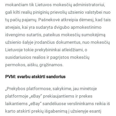
mokančiam tik Lietuvos mokesčių administratoriui,
gali kilti realių piniginių prievolių užsienio valstybei nuo
tų pačių pajamų. Pašnekovė atkreipia dėmesį, kad tais
atvejais, kai yra sudaryta dvigubo apmokestinimo
išvengimo sutartis, pateikus mokesčių sumokėjimą
užsienio šalyje įrodančius dokumentus, nuo mokesčių
Lietuvoje tokie prekybininkai atleidžiami, o
susidariusios realios ir pagrįstos mokesčių
permokos, aišku, grąžinamos.
PVM: svarbu atskirti sandorius
„Prekybos platformose, sakykime, jau minėtoje
platformoje „eBay“ prekiaujantiems ir prekes
laikantiems „eBay“ sandėliuose verslininkams reikia iš
karto atskirti prekių išgabenimą į užsienyje esantį