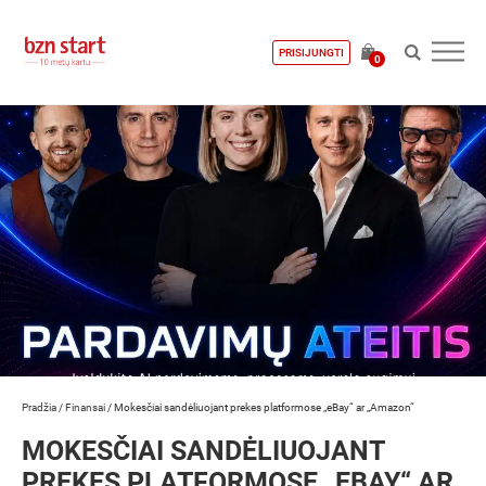
PRISIJUNGTI
0
Pradžia
/
Finansai
/
Mokesčiai sandėliuojant prekes platformose „eBay“ ar „Amazon“
MOKESČIAI SANDĖLIUOJANT
PREKES PLATFORMOSE „EBAY“ AR