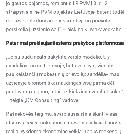
jo gautos pajamos, remiantis LR PVMĮ 3 ir 12
straipsniais, ne PVM objektas Lietuvoje, būtent todėl
mokesčio deklaravimo ir sumokėjimo prievolė
persikelia į užsienio šalį“, – aiškina K. Makaveckaitė.
Patarimai prekiaujantiesiems prekybos platformose
„Jokiu būdu neatsisakykite verslo modelio, t. y.
sandėliavimo ne Lietuvoje, bet užsienyje, vien dėl
pasikeisiančių mokestinių prievolių: sandėliavimas
užsienyje ekonomiškai naudingas visų pirma dėl
pardavimų augimo, o tai juk kiekvieno verslo tikslas“,
– teigia „KM Consulting“ vadovė.
Pašnekovės teigimu, svarbiausia išsiaiškinti visas
atsirasiančias mokestines prievoles šalyse, kuriose
realiai vykdoma ekonominė veikla. Tapus mokesčių