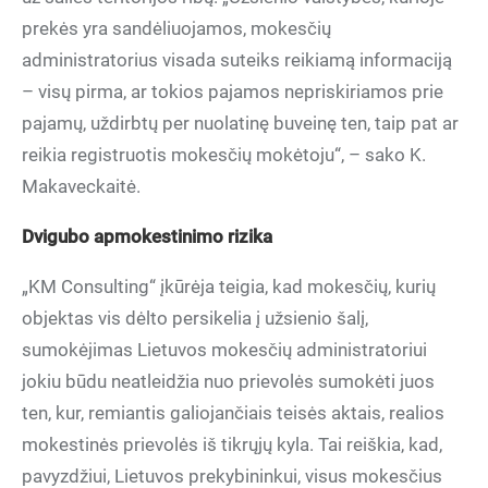
prekės yra sandėliuojamos, mokesčių
administratorius visada suteiks reikiamą informaciją
– visų pirma, ar tokios pajamos nepriskiriamos prie
pajamų, uždirbtų per nuolatinę buveinę ten, taip pat ar
reikia registruotis mokesčių mokėtoju“, – sako K.
Makaveckaitė.
Dvigubo apmokestinimo rizika
„KM Consulting“ įkūrėja teigia, kad mokesčių, kurių
objektas vis dėlto persikelia į užsienio šalį,
sumokėjimas Lietuvos mokesčių administratoriui
jokiu būdu neatleidžia nuo prievolės sumokėti juos
ten, kur, remiantis galiojančiais teisės aktais, realios
mokestinės prievolės iš tikrųjų kyla. Tai reiškia, kad,
pavyzdžiui, Lietuvos prekybininkui, visus mokesčius