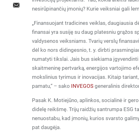
nesirūpinančių įmonių? Kurie veiksniai gali le
„Finansuojant tradicines veiklas, daugiausia dė
finansai yra susiję su daug platesniu grąžos 
valdysenos veiksniams. Tvarių verslų finansavim
dėl ko nors didingesnio, t. y. dirbti prasming
numatyti tikslai. Jais bus siekiama įgyvendinti
skaitmeninę pertvarką, energijos vartojimo ef
mokslinius tyrimus ir inovacijas. Kitaip tarian
pamatu,“ – sako
INVEGOS
generalinis direkto
Pasak K. Motiejūno, aplinkos, socialinė ir ge
didelę reikšmę. Trijų raidžių santrumpa ESG t
nenuostabu, kad įmonių, kurios svarsto galimyb
pat daugėja.