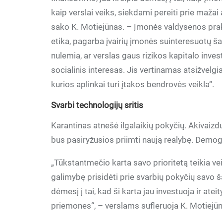
kaip verslai veiks, siekdami pereiti prie mažai
sako K. Motiejūnas. – Įmonės valdysenos prakt
etika, pagarba įvairių įmonės suinteresuotų ša
nulemia, ar verslas gaus rizikos kapitalo inve
socialinis interesas. Jis vertinamas atsižvelgi
kurios aplinkai turi įtakos bendrovės veikla“.
Svarbi technologijų sritis
Karantinas atnešė ilgalaikių pokyčių. Akivaizd
bus pasiryžusios priimti naują realybę. Demograf
„Tūkstantmečio karta savo prioritetą teikia veik
galimybę prisidėti prie svarbių pokyčių savo ša
dėmesį į tai, kad ši karta jau investuoja ir at
priemones“, – verslams sufleruoja K. Motiejū