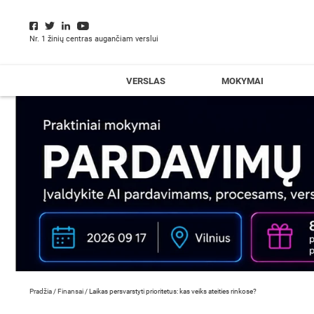
Nr. 1 žinių centras augančiam verslui
VERSLAS
MOKYMAI
Pradžia
/
Finansai
/
Laikas persvarstyti prioritetus: kas veiks ateities rinkose?