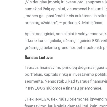
„Vis daugiau įmonių ir investuotojų supranta, 
sumažinti žalą aplinkai, visuomenei bei kurti i
įmones gali pastūmėti ir vis aukštesnius reikal
principų, užsidaro“, – priduria K. Motiejūnas.
Aplinkosauginiai, socialiniai ir valdysenos vei
ir kurie kuria ilgalaikę sėkmę. Ilgainiui ESG ve
grėsmę jų tiekimo grandinei, bet ir pakenkti p
Šansas Lietuvai
Tvaraus finansavimo principų diegimas įgauna p
portfelius, kapitalo rinką ir investavimo politi
segmentą. Nenuostabu, kad tvaraus finansavi
ir INVEGOS siūlomose finansų priemonėse.
„Tiek INVEGA, tiek mūsų priemones įgyvendina
finansavimo, jau kreipia dėmesį į tai, kaip įm