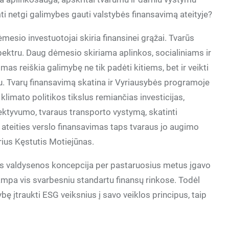
mti netgi galimybes gauti valstybės finansavimą ateityje?
mesio investuotojai skiria finansinei grąžai. Tvarūs
spektru. Daug dėmesio skiriama aplinkos, socialiniams ir
as reiškia galimybę ne tik padėti kitiems, bet ir veikti
iau. Tvarų finansavimą skatina ir Vyriausybės programoje
 klimato politikos tikslus remiančias investicijas,
ektyvumo, tvaraus transporto vystymą, skatinti
t, ateities verslo finansavimas taps tvaraus jo augimo
rius Kęstutis Motiejūnas.
ros valdysenos koncepcija per pastaruosius metus įgavo
ampa vis svarbesniu standartu finansų rinkose. Todėl
ę įtraukti ESG veiksnius į savo veiklos principus, taip