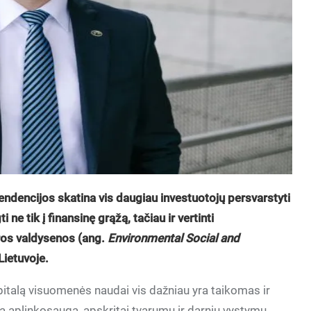
endencijos skatina vis daugiau investuotojų persvarstyti
ne tik į finansinę grąžą, tačiau ir vertinti
ros valdysenos (ang.
Environmental Social and
 Lietuvoje.
italą visuomenės naudai vis dažniau yra taikomas ir
kia aplinkosauga, apskritai tvarumu ir darniu vystymu