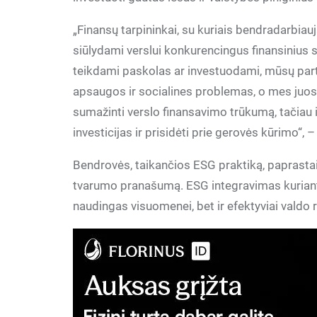
„Finansų tarpininkai, su kuriais bendradarbiauj
siūlydami verslui konkurencingus finansinius s
teikdami paskolas ar investuodami, mūsų partne
apsaugos ir socialines problemas, o mes juos k
sumažinti verslo finansavimo trūkumą, tačiau ir e
investicijas ir prisidėti prie gerovės kūrimo“, 
Bendrovės, taikančios ESG praktiką, paprastai 
tvarumo pranašumą. ESG integravimas kuriant a
naudingas visuomenei, bet ir efektyviai valdo r