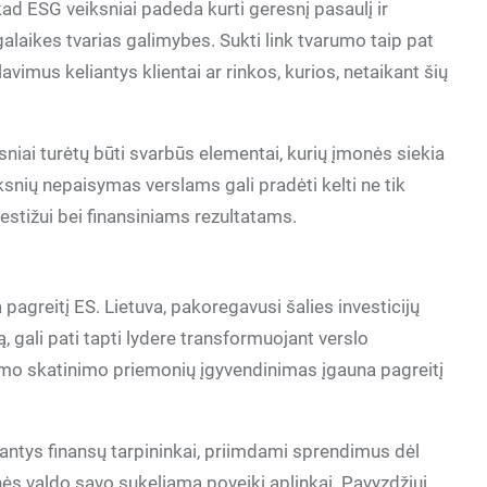
kad ESG veiksniai padeda kurti geresnį pasaulį ir
lgalaikes tvarias galimybes. Sukti link tvarumo taip pat
avimus keliantys klientai ar rinkos, kurios, netaikant šių
ksniai turėtų būti svarbūs elementai, kurių įmonės siekia
iksnių nepaisymas verslams gali pradėti kelti ne tik
restižui bei finansiniams rezultatams.
agreitį ES. Lietuva, pakoregavusi šalies investicijų
ką, gali pati tapti lydere transformuojant verslo
mo skatinimo priemonių įgyvendinimas įgauna pagreitį
ntys finansų tarpininkai, priimdami sprendimus dėl
onės valdo savo sukeliamą poveikį aplinkai. Pavyzdžiui,