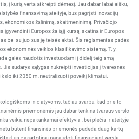
s, į kurią verta atkreipti dėmesį. Jau dabar labai aišku,
alstybės finansavimą ateityje, bus pagrįsti inovacijų
jas, ekonomikos žalinimą, skaitmeninimą. Privačiojo
s įgyvendinti Europos žaliąjį kursą, skatina ir Europos
 bei su juo susiję teisės aktai. Šis reglamentas padės
rios ekonominės veiklos klasifikavimo sistemą. T. y.
sada galės naudotis investuodami į didelį teigiamą
s. Jis sudarys sąlygas nukreipti investicijas į tvaresnes
ikslo iki 2050 m. neutralizuoti poveikį klimatui.
ekologiškoms iniciatyvoms, tačiau svarbu, kad prie to
inansinėmis priemonėmis jau dabar tenkina tvaraus verslo
nka veikia nepakankamai efektyviai, bei plečia ir ateityje
o metu būtent finansinės priemonės padeda daug kartų
 išteklius pakartotinai panaudoti finansuojant verslą.