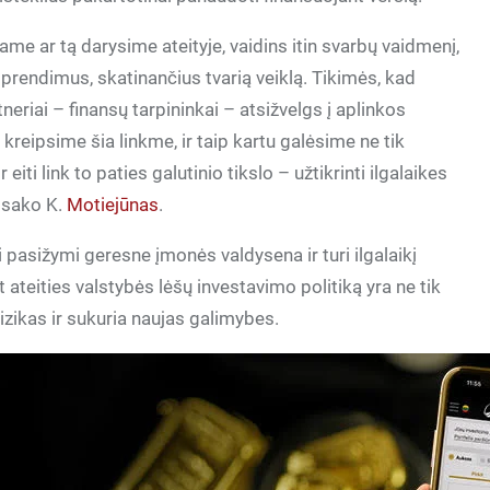
ame ar tą darysime ateityje, vaidins itin svarbų vaidmenį,
prendimus, skatinančius tvarią veiklą. Tikimės, kad
riai – finansų tarpininkai – atsižvelgs į aplinkos
reipsime šia linkme, ir taip kartu galėsime ne tik
iti link to paties galutinio tikslo – užtikrinti ilgalaikes
– sako K.
Motiejūnas
.
pasižymi geresne įmonės valdysena ir turi ilgalaikį
teities valstybės lėšų investavimo politiką yra ne tik
izikas ir sukuria naujas galimybes.