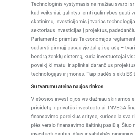
Technologinis vystymasis ne mažiau svarbi sriti
kad veiksniai, galintys lemti galimybes gauti v
skatinimu, investicijomis į tvarias technologi
sektoriaus investicijas į projektus, padedančiu
Parlamento priimtas Taksonomijos reglamentas
sudaryti pirmąjį pasaulyje žaliąjį sąrašą – tva
bendrą ženklų sistemą, kuria investuotojai vi
poveikį klimatui ir aplinkai darančius projektu
technologijas ir įmones. Taip padės siekti ES t
Su tvarumu ateina naujos rinkos
Viešosios investicijos vis dažniau skiriamos 
prisidėtų ir privatūs investuotojai. INVEGA f
finansavimo poreikius srityse, kuriose laisva ri
plės verslo finansavimo šaltinių pasiūlą. Šiu
investuoti gautas lėšas ir valstybės piniginius