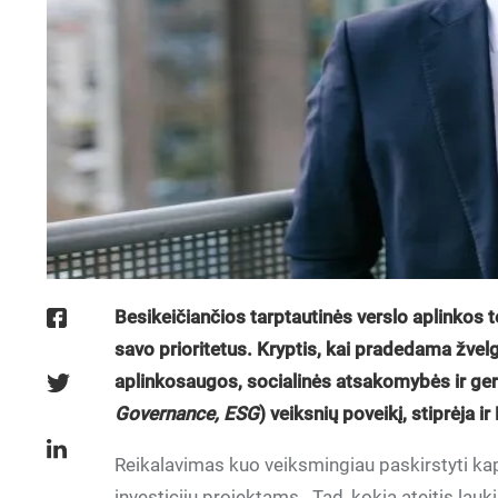
Besikeičiančios tarptautinės verslo aplinkos t
savo prioritetus. Kryptis, kai pradedama žvelgti 
aplinkosaugos, socialinės atsakomybės ir ge
Governance, ESG
) veiksnių poveikį, stiprėja ir
Reikalavimas kuo veiksmingiau paskirstyti kap
investicijų projektams. Tad, kokia ateitis lau