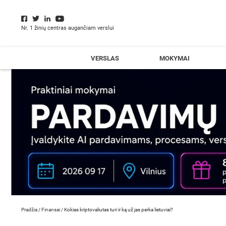
Nr. 1 žinių centras augančiam verslui
VERSLAS
MOKYMAI
Pradžia
/
Finansai
/
Kokias kriptovaliutas turi ir ką už jas perka lietuviai?