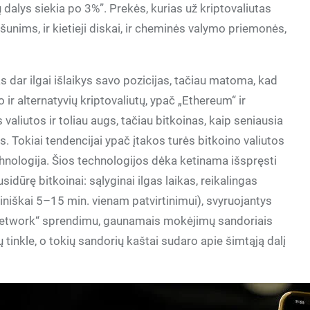
 dalys siekia po 3%”. Prekės, kurias už kriptovaliutas
i šunims, ir kietieji diskai, ir cheminės valymo priemonės,
dar ilgai išlaikys savo pozicijas, tačiau matoma, kad
ir alternatyvių kriptovaliutų, ypač „Ethereum“ ir
valiutos ir toliau augs, tačiau bitkoinas, kaip seniausia
ks. Tokiai tendencijai ypač įtakos turės bitkoino valiutos
hnologija. Šios technologijos dėka ketinama išspręsti
idūrę bitkoinai: sąlyginai ilgas laikas, reikalingas
iniškai 5–15 min. vienam patvirtinimui), svyruojantys
 Network“ sprendimu, gaunamais mokėjimų sandoriais
ų tinkle, o tokių sandorių kaštai sudaro apie šimtąją dalį