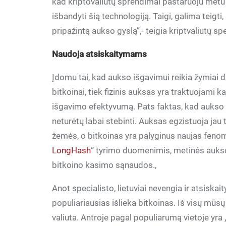
kad kriptovaliutų sprendimai pastaruoju metu į
išbandyti šią technologiją. Taigi, galima teigti
pripažintą aukso gyslą”,- teigia kriptvaliutų sp
Naudoja atsiskaitymams
Įdomu tai, kad aukso išgavimui reikia žymiai d
bitkoinai, tiek fizinis auksas yra traktuojami k
išgavimo efektyvumą. Pats faktas, kad aukso i
neturėtų labai stebinti. Auksas egzistuoja jau 
žemės, o bitkoinas yra palyginus naujas feno
LongHash
“ tyrimo duomenimis, metinės auks
bitkoino kasimo sąnaudos.,
Anot specialisto, lietuviai nevengia ir atsiskai
populiariausias išlieka bitkoinas. Iš visų mū
valiuta. Antroje pagal populiarumą vietoje yra 