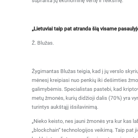
supranta jų ekonominę vertę ir reikšmę.
„Lietuviai taip pat atranda šią visame pasaulyj
Ž. Blužas.
Žygimantas Blužas teigia, kad į jų verslo skyr
mėnesį kreipiasi nuo penkių iki dešimties žmoni
galimybėmis. Specialistas pastebi, kad kripto
metų žmonės, kurių didžioji dalis (70%) yra vyr
turintys aukštąjį išsilavinimą.
„Nieko keisto, nes jauni žmonės yra kur kas lab
„blockchain“ technologijos veikimą. Taip pat ji