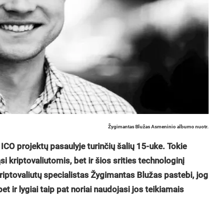
Žygimantas Blužas Asmeninio albumo nuotr.
 ICO projektų pasaulyje turinčių šalių 15-uke. Tokie
i kriptovaliutomis, bet ir šios srities technologinį
kriptovaliutų
specialistas Ž
ygimantas Blužas pastebi, jog
et ir lygiai taip pat noriai naudojasi jos teikiamais