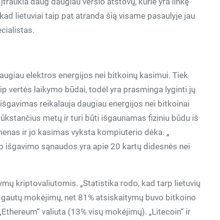
traukia daug daugiau verslo atstovų, kurie yra linkę
, kad lietuviai taip pat atranda šią visame pasaulyje jau
ecialistas.
augiau elektros energijos nei bitkoinų kasimui. Tiek
aip vertės laikymo būdai, todėl yra prasminga lyginti jų
šgavimas reikalauja daugiau energijos nei bitkoinai
tūkstančius metų ir turi būti išgaunamas fiziniu būdu iš
menas ir jo kasimas vyksta kompiuterio dėka. „
o išgavimo sąnaudos yra apie 20 kartų didesnės nei
tymų kriptovaliutomis. „Statistika rodo, kad tarp lietuvių
sų gautų mokėjimų, net 81% atsiskaitymų buvo bitkoino
„Ethereum“ valiuta (13% visų mokėjimų). „Litecoin“ ir