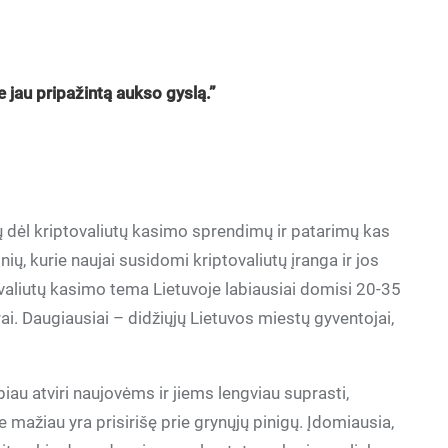
e jau pripažintą aukso gyslą.”
ių dėl kriptovaliutų kasimo sprendimų ir patarimų kas
ų, kurie naujai susidomi kriptovaliutų įranga ir jos
valiutų kasimo tema Lietuvoje labiausiai domisi 20-35
ai. Daugiausiai – didžiųjų Lietuvos miestų gyventojai,
iau atviri naujovėms ir jiems lengviau suprasti,
e mažiau yra prisirišę prie grynųjų pinigų. Įdomiausia,