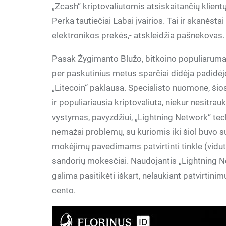
„Zcash“ kriptovaliutomis atsiskaitančių klientų
Perka tautiečiai Labai įvairios. Tai ir skanėsta
elektronikos prekės,- atskleidžia pašnekovas.
Pasak Žygimanto Blužo, bitkoino populiarumas 
per paskutinius metus sparčiai didėja padidėjo 
„Litecoin“ paklausa. Specialisto nuomone, šios 
ir populiariausia kriptovaliuta, niekur nesitrau
vystymas, pavyzdžiui, „Lightning Network“ tec
nemažai problemų, su kuriomis iki šiol buvo sus
mokėjimų pavedimams patvirtinti tinkle (vidut
sandorių mokesčiai. Naudojantis „Lightning
galima pasitikėti iškart, nelaukiant patvirtinim
cento.