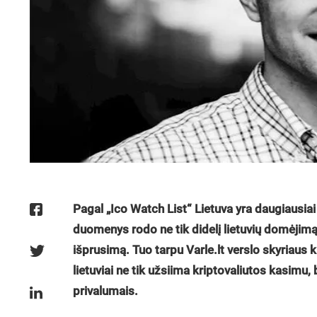
Pagal „Ico Watch List“ Lietuva yra daugiausiai
duomenys rodo ne tik didelį
lietuvių domėjimąs
išprusimą. Tuo tarpu Varle.lt verslo skyriaus 
lietuviai ne tik užsiima kriptovaliutos kasimu, b
privalumais.