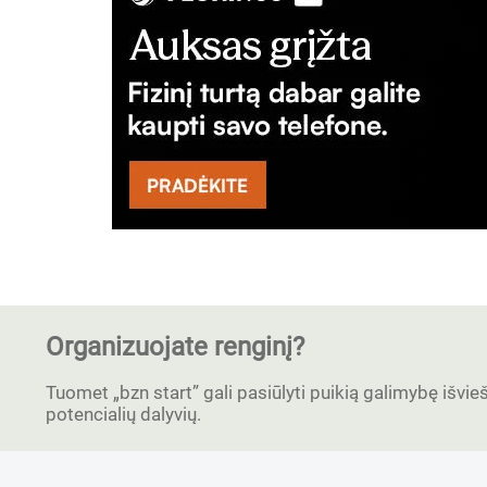
Organizuojate renginį?
Tuomet „bzn start” gali pasiūlyti puikią galimybę išvieši
potencialių dalyvių.