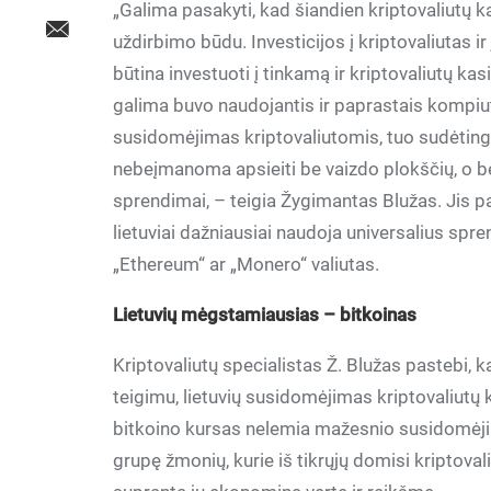
„Galima pasakyti, kad šiandien kriptovaliutų 
uždirbimo būdu. Investicijos į kriptovaliutas ir
būtina investuoti į tinkamą ir kriptovaliutų kas
galima buvo naudojantis ir paprastais kompiu
susidomėjimas kriptovaliutomis, tuo sudėting
nebeįmanoma apsieiti be vaizdo plokščių, o bėg
sprendimai, – teigia Žygimantas Blužas. Jis pas
lietuviai dažniausiai naudoja universalius sprend
„Ethereum“ ar „Monero“ valiutas.
Lietuvių mėgstamiausias – bitkoinas
Kriptovaliutų specialistas Ž. Blužas pastebi, 
teigimu, lietuvių susidomėjimas kriptovaliutų 
bitkoino kursas nelemia mažesnio susidomėjimo
grupę žmonių, kurie iš tikrųjų domisi kriptoval