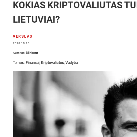
KOKIAS KRIPTOVALIUTAS TUR
LIETUVIAI?
VERSLAS
2018.10.15
Autorius:
BZN start
Temos:
Finansai
,
Kriptovaliutos
,
Vadyba
.