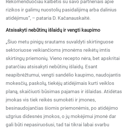
Rekomenduočiau kalbėtis su savo partneriais apie
rizikos ir galimų nuostolių pasidalijimą arba dalinius
atidėjimus“, – pataria D. Kačanauskaitė.
Atsisakyti nebūtinų išlaidų ir vengti kaupimo
„Šiuo metu pinigų srautams suvaldyti skirtinguose
sektoriuose veikiančioms įmonėms reikėtų imtis
skirtingų priemonių. Vieno recepto nėra, bet apskritai
patarčiau atsisakyti nebūtinų išlaidų. Esant
neapibrėžtumui, vengti sandėlio kaupimo, naudojantis
mokesčių, paskolų, tiekėjų atidėjimais kurti veiklos
planą, skaičiuoti būsimas pajamas ir išlaidas. Atidėtas
įmokas vis tiek reikės sumokėti ir įmones,
besinaudojančias šiomis priemonėmis, po atidėjimo
užgrius didesnės įmokos, o jų mokėjimui įmonė dar
gali būti nepasiruošusi, tad tai tikrai labai svarbu