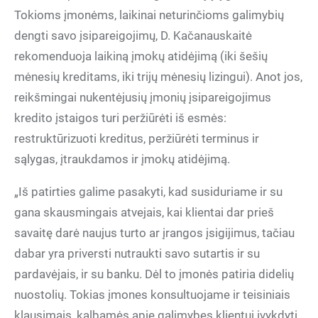
Tokioms įmonėms, laikinai neturinčioms galimybių
dengti savo įsipareigojimų, D. Kačanauskaitė
rekomenduoja laikiną įmokų atidėjimą (iki šešių
mėnesių kreditams, iki trijų mėnesių lizingui). Anot jos,
reikšmingai nukentėjusių įmonių įsipareigojimus
kredito įstaigos turi peržiūrėti iš esmės:
restruktūrizuoti kreditus, peržiūrėti terminus ir
sąlygas, įtraukdamos ir įmokų atidėjimą.
„Iš patirties galime pasakyti, kad susiduriame ir su
gana skausmingais atvejais, kai klientai dar prieš
savaitę darė naujus turto ar įrangos įsigijimus, tačiau
dabar yra priversti nutraukti savo sutartis ir su
pardavėjais, ir su banku. Dėl to įmonės patiria didelių
nuostolių. Tokias įmones konsultuojame ir teisiniais
klausimais, kalbamės apie galimybes klientui įvykdyti