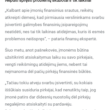
Nepulti spręsti problemų skubotai ir tik laikinai
„Kalbant apie įmonių finansinius srautus, reikėtų
atkreipti dėmesį, kad pirmiausia verslininkams svarbu
įsivertinti galimybes finansinių įsipareigojimų
neatidėti, nes tai tik laikinas atidėjimas, kuris iš esmės
problemos neišspręs“, – pataria finansų ekspertė.
Šiuo metu, anot pašnekovės, įmonėms būtina
užsitikrinti atsiskaitymus laiku su savo pirkėjais,
vengti reikšmingų atidėjimų jiems, nebent tai
neįmanoma dėl pačių pirkėjų finansinės būklės.
„Tačiau tokiu atveju svarbu įsivertinti, su kokiais
iššūkiais susiduria pirkėjai, kad nenutiktų taip, jog
įmonė patirs dar didesnių nuostolių dėl pirkėjų
negalėjimo atsiskaityti su pardavėju.