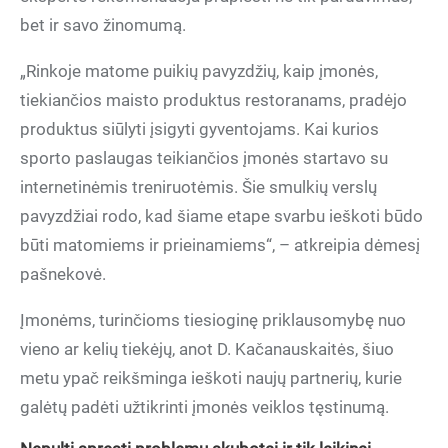
bet ir savo žinomumą.
„Rinkoje matome puikių pavyzdžių, kaip įmonės,
tiekiančios maisto produktus restoranams, pradėjo
produktus siūlyti įsigyti gyventojams. Kai kurios
sporto paslaugas teikiančios įmonės startavo su
internetinėmis treniruotėmis. Šie smulkių verslų
pavyzdžiai rodo, kad šiame etape svarbu ieškoti būdo
būti matomiems ir prieinamiems“, – atkreipia dėmesį
pašnekovė.
Įmonėms, turinčioms tiesioginę priklausomybę nuo
vieno ar kelių tiekėjų, anot D. Kačanauskaitės, šiuo
metu ypač reikšminga ieškoti naujų partnerių, kurie
galėtų padėti užtikrinti įmonės veiklos tęstinumą.