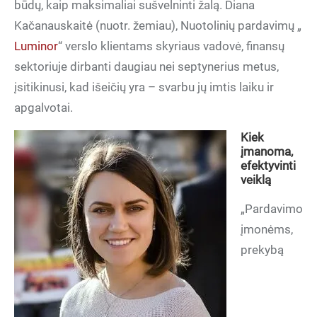
būdų, kaip maksimaliai sušvelninti žalą. Diana
Kačanauskaitė (nuotr. žemiau), Nuotolinių pardavimų „
Luminor
“ verslo klientams skyriaus vadovė, finansų
sektoriuje dirbanti daugiau nei septynerius metus,
įsitikinusi, kad išeičių yra – svarbu jų imtis laiku ir
apgalvotai.
Kiek
įmanoma,
efektyvinti
veiklą
„Pardavimo
įmonėms,
prekybą