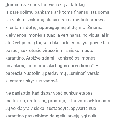
„Įmonėms, kurios turi vienokių ar kitokių
įsipareigojimų bankams ar kitoms finansų įstaigoms,
jau siūlomi veiksmų planai ir supaprastinti procesai
klientams dėl jų įsipareigojimų atidėjimo. Žinoma,
kiekvienos įmonės situacija vertinama individualiai ir
atsižvelgiama į tai, kaip tiksliai klientas yra paveiktas
pasaulį sukrėtusio viruso ir milžiniško masto
karantino. Atsižvelgdami į konkrečios įmonės
paveikimą, priimame skirtingus sprendimus“, –
pabrėžia Nuotolinių pardavimų „Luminor“ verslo
klientams skyriaus vadovė.
Ne paslaptis, kad dabar ypač sunkus etapas
maitinimo, restoranų, pramogų ir turizmo sektoriams.
Jų veikla yra visiškai sustabdyta, apyvarta nuo
karantino paskelbimo daugeliu atvejų lygi nuliui.