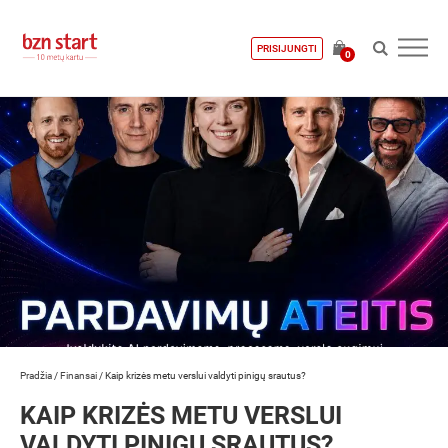
PRISIJUNGTI
0
Pradžia
/
Finansai
/
Kaip krizės metu verslui valdyti pinigų srautus?
KAIP KRIZĖS METU VERSLUI
VALDYTI PINIGŲ SRAUTUS?