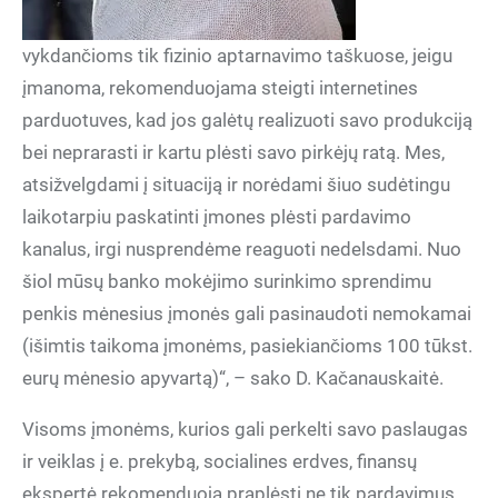
vykdančioms tik fizinio aptarnavimo taškuose, jeigu
įmanoma, rekomenduojama steigti internetines
parduotuves, kad jos galėtų realizuoti savo produkciją
bei neprarasti ir kartu plėsti savo pirkėjų ratą. Mes,
atsižvelgdami į situaciją ir norėdami šiuo sudėtingu
laikotarpiu paskatinti įmones plėsti pardavimo
kanalus, irgi nusprendėme reaguoti nedelsdami. Nuo
šiol mūsų banko mokėjimo surinkimo sprendimu
penkis mėnesius įmonės gali pasinaudoti nemokamai
(išimtis taikoma įmonėms, pasiekiančioms 100 tūkst.
eurų mėnesio apyvartą)“, – sako D. Kačanauskaitė.
Visoms įmonėms, kurios gali perkelti savo paslaugas
ir veiklas į e. prekybą, socialines erdves, finansų
ekspertė rekomenduoja praplėsti ne tik pardavimus,