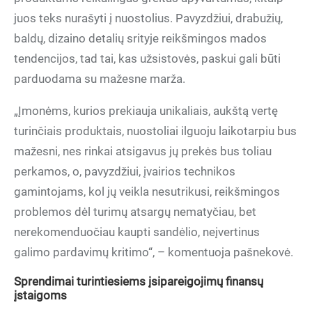
juos teks nurašyti į nuostolius. Pavyzdžiui, drabužių,
baldų, dizaino detalių srityje reikšmingos mados
tendencijos, tad tai, kas užsistovės, paskui gali būti
parduodama su mažesne marža.
„Įmonėms, kurios prekiauja unikaliais, aukštą vertę
turinčiais produktais, nuostoliai ilguoju laikotarpiu bus
mažesni, nes rinkai atsigavus jų prekės bus toliau
perkamos, o, pavyzdžiui, įvairios technikos
gamintojams, kol jų veikla nesutrikusi, reikšmingos
problemos dėl turimų atsargų nematyčiau, bet
nerekomenduočiau kaupti sandėlio, neįvertinus
galimo pardavimų kritimo“, – komentuoja pašnekovė.
Sprendimai turintiesiems įsipareigojimų finansų
įstaigoms