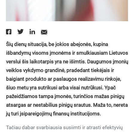
Šių dienų situacija, be jokios abejonės, kupina
išbandymų visoms įmonėms ir smulkiausiam Lietuvos
verslui šis laikotarpis yra ne išimtis. Daugumos įmonių
veiklos vykdymo grandinė, pradedant tiekėjais ir
baigiant produkto ar paslaugos realizavimu rinkoje,
šiuo metu yra sutrikusi arba visai nutrūkusi. Ypač
pažeidžiamos tampa įmonės, turinčios mažas pinigų
atsargas ar nestabilius pinigų srautus. Maža to, nereta
jų turi įsipareigojimų finansų institucijoms.
Tačiau dabar svarbiausia susiimti ir atrasti efektyvių