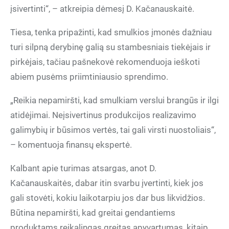
įsivertinti“, – atkreipia dėmesį D. Kačanauskaitė.
Tiesa, tenka pripažinti, kad smulkios įmonės dažniau
turi silpną derybinę galią su stambesniais tiekėjais ir
pirkėjais, tačiau pašnekovė rekomenduoja ieškoti
abiem pusėms priimtiniausio sprendimo.
„Reikia nepamiršti, kad smulkiam verslui brangūs ir ilgi
atidėjimai. Neįsivertinus produkcijos realizavimo
galimybių ir būsimos vertės, tai gali virsti nuostoliais“,
– komentuoja finansų ekspertė.
Kalbant apie turimas atsargas, anot D.
Kačanauskaitės, dabar itin svarbu įvertinti, kiek jos
gali stovėti, kokiu laikotarpiu jos dar bus likvidžios.
Būtina nepamiršti, kad greitai gendantiems
produktams reikalingas greitas apyvartumas, kitaip