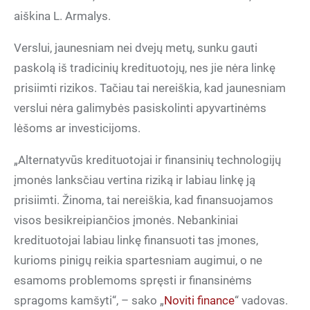
aiškina L. Armalys.
Verslui, jaunesniam nei dvejų metų, sunku gauti
paskolą iš tradicinių kredituotojų, nes jie nėra linkę
prisiimti rizikos. Tačiau tai nereiškia, kad jaunesniam
verslui nėra galimybės pasiskolinti apyvartinėms
lėšoms ar investicijoms.
„Alternatyvūs kredituotojai ir finansinių technologijų
įmonės lanksčiau vertina riziką ir labiau linkę ją
prisiimti. Žinoma, tai nereiškia, kad finansuojamos
visos besikreipiančios įmonės. Nebankiniai
kredituotojai labiau linkę finansuoti tas įmones,
kurioms pinigų reikia spartesniam augimui, o ne
esamoms problemoms spręsti ir finansinėms
spragoms kamšyti“, – sako „
Noviti finance
“ vadovas.