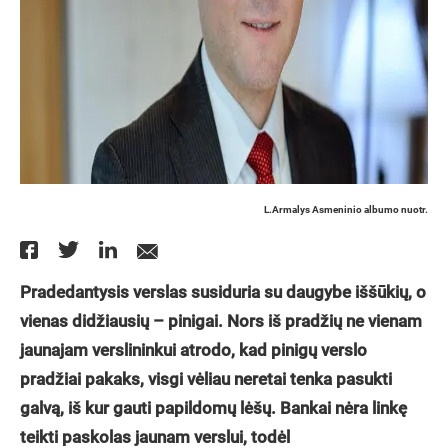
L.Armalys Asmeninio albumo nuotr.
Pradedantysis verslas susiduria su daugybe iššūkių, o
vienas didžiausių – pinigai. Nors iš pradžių ne vienam
jaunajam verslininkui atrodo, kad pinigų verslo
pradžiai pakaks, visgi vėliau neretai tenka pasukti
galvą, iš kur gauti papildomų lėšų. Bankai nėra linkę
teikti paskolas jaunam verslui, todėl