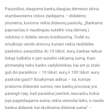
Pavyzdžiui, dauguma bankų daugiau dėmesio skiria
stambesniems rinkos žaidėjams – didelėms
įmonėms, kurioms reikia didesnių paskolų. „Bankams
paprasčiau ir naudingiau sutelkti visą dėmesį į
vidutinio ir didelio verslo kreditavimą. Todėl su
smulkiojo verslo atstovu, kuriam reikia nedidelės
paskolos, pavyzdžiui, iki 10 tūkst. eurų, bankas nebus
linkęs kalbėtis ir jam suteikti reikiamą sumą. Kam
pirmenybę teiks banko vadybininkas, kai ant jo stalo
guli dvi paraiškos – 10 tūkst. eurų ir 100 tūkst. eurų
paskolai gauti? Atsakymas aiškus – tai, kurioje
prašoma didesnės sumos, nes bankų procesai yra
parengti taip, kad paraiškai įvertinti, nesvarbu, kokia
joje pageidaujama suma, reikia vienodai laiko, o nauda
bankui didesnė, kai skolinama didesnė suma“, –