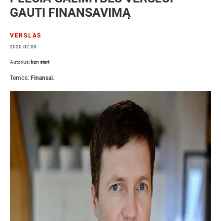
GAUTI FINANSAVIMĄ
VERSLAS
2020.02.03
Autorius:
bzn start
Temos:
Finansai
.