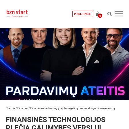
PRISIJUNGTI
0
Pradžia
/
Finansai
/
Finansinės technologijos plečia galimybes verslui gauti finansavimą
FINANSINĖS TECHNOLOGIJOS
PLEČIA GALIMYBES VERSLUI