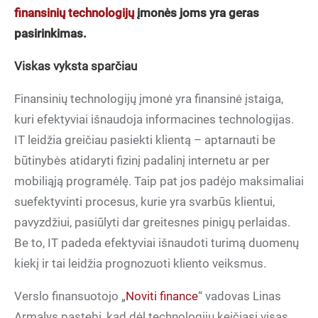
finansinių technologijų
įmonės joms yra geras
pasirinkimas.
Viskas vyksta sparčiau
Finansinių technologijų įmonė yra finansinė įstaiga,
kuri efektyviai išnaudoja informacines technologijas.
IT leidžia greičiau pasiekti klientą – aptarnauti be
būtinybės atidaryti fizinį padalinį internetu ar per
mobiliąją programėlę. Taip pat jos padėjo maksimaliai
suefektyvinti procesus, kurie yra svarbūs klientui,
pavyzdžiui, pasiūlyti dar greitesnes pinigų perlaidas.
Be to, IT padeda efektyviai išnaudoti turimą duomenų
kiekį ir tai leidžia prognozuoti kliento veiksmus.
Verslo finansuotojo „
Noviti finance
“ vadovas Linas
Armalys pastebi, kad dėl technologijų keičiasi visas