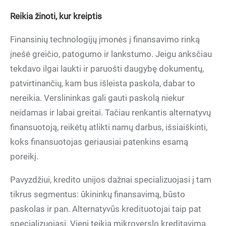
Reikia žinoti, kur kreiptis
Finansinių technologijų įmonės į finansavimo rinką
įnešė greičio, patogumo ir lankstumo. Jeigu anksčiau
tekdavo ilgai laukti ir paruošti daugybę dokumentų,
patvirtinančių, kam bus išleista paskola, dabar to
nereikia. Verslininkas gali gauti paskolą niekur
neidamas ir labai greitai. Tačiau renkantis alternatyvų
finansuotoją, reikėtų atlikti namų darbus, išsiaiškinti,
koks finansuotojas geriausiai patenkins esamą
poreikį.
Pavyzdžiui, kredito unijos dažnai specializuojasi į tam
tikrus segmentus: ūkininkų finansavimą, būsto
paskolas ir pan. Alternatyvūs kredituotojai taip pat
specializuojasi. Vieni teikia mikroverslo kreditavimą,