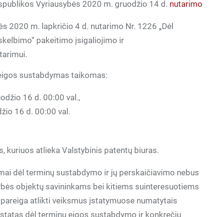
espublikos Vyriausybės 2020 m. gruodžio 14 d.
nutarimo
s 2020 m. lapkričio 4 d. nutarimo Nr. 1226 „Dėl
skelbimo“ pakeitimo įsigaliojimo ir
tarimui.
 eigos sustabdymas taikomas:
odžio 16 d. 00:00 val.,
io 16 d. 00:00 val.
uriuos atlieka Valstybinis patentų biuras.
mai dėl terminų sustabdymo ir jų perskaičiavimo nebus
bės objektų savininkams bei kitiems suinteresuotiems
pareiga atlikti veiksmus įstatymuose numatytais
uostatas dėl terminų eigos sustabdymo ir konkrečiu