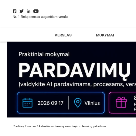
Nr. 1 žinių centras augančiam verslui
VERSLAS
MOKYMAI
Pradžia
/
Finansai
/
Aktualūs mokesčių sumokėjimo terminų pakeitimai