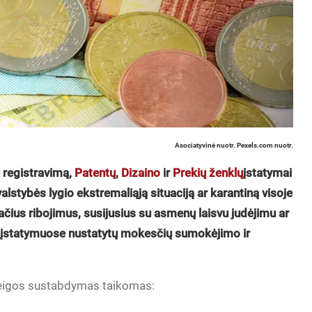
Asociatyvinė nuotr. Pexels.com nuotr.
 registravimą,
Patentų
,
Dizaino
ir
Prekių ženklų
įstatymai
lstybės lygio ekstremaliąją situaciją ar karantiną visoje
tačius ribojimus, susijusius su asmenų laisvu judėjimu ar
 įstatymuose nustatytų mokesčių sumokėjimo ir
 eigos sustabdymas taikomas: