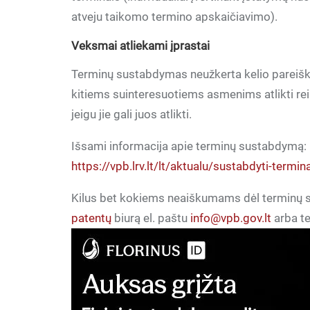
atveju taikomo termino apskaičiavimo).
Veksmai atliekami įprastai
Terminų sustabdymas neužkerta kelio pareiš
kitiems suinteresuotiems asmenims atlikti re
jeigu jie gali juos atlikti.
Išsami informacija apie terminų sustabdymą:
https://vpb.lrv.lt/lt/aktualu/sustabdyti-termin
Kilus bet kokiems neaiškumams dėl terminų su
patentų
biurą el. paštu
info@vpb.gov.lt
arba te