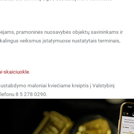
kėjams, pramoninės nuosavybės objektų savininkams ir
ikalingus veiksmus įstatymuose nustatytais terminais,
ai-skaiciuokle
.
stabdymo maloniai kviečiame kreiptis į Valstybinį
lefonu 8 5 278 0290.