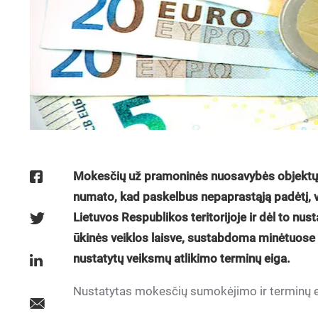
Mokesčių už pramoninės nuosavybės objektų
numato, kad paskelbus nepaprastąją padėtį, va
Lietuvos Respublikos teritorijoje ir dėl to nus
ūkinės veiklos laisve, sustabdoma minėtuose
nustatytų veiksmų atlikimo terminų eiga.
Nustatytas mokesčių sumokėjimo ir terminų