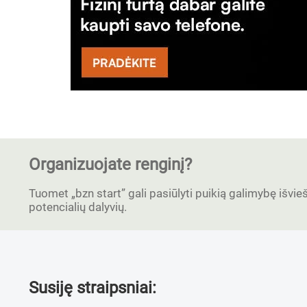
Organizuojate renginį?
Tuomet „bzn start” gali pasiūlyti puikią galimybę išvieši
potencialių dalyvių.
Susiję straipsniai: