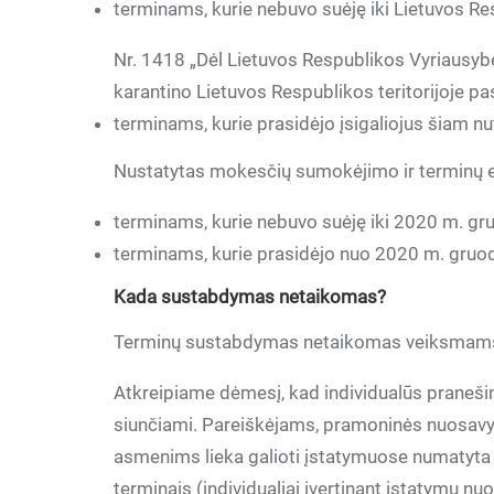
terminams, kurie nebuvo suėję iki Lietuvos R
Nr. 1418 „Dėl Lietuvos Respublikos Vyriausybė
karantino Lietuvos Respublikos teritorijoje pa
terminams, kurie prasidėjo įsigaliojus šiam nu
Nustatytas mokesčių sumokėjimo ir terminų
terminams, kurie nebuvo suėję iki 2020 m. gru
terminams, kurie prasidėjo nuo 2020 m. gruodž
Kada sustabdymas netaikomas?
Terminų sustabdymas netaikomas veiksmams, k
Atkreipiame dėmesį, kad individualūs praneši
siunčiami. Pareiškėjams, pramoninės nuosavy
asmenims lieka galioti įstatymuose numatyta 
terminais (individualiai įvertinant įstatymų n