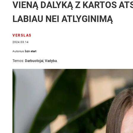
VIENĄ DALYKĄ Z KARTOS AT
LABIAU NEI ATLYGINIMĄ
VERSLAS
2024.03.14
Autorius:
bzn start
Temos:
Darbuotojai
,
Vadyba
.