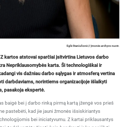
Eglė Staniulionė // Įmonės archyvo nuotr.
 Z kartos atstovai sparčiai įsitvirtina Lietuvos darbo
kra Nepriklausomybės karta. Ši technologiškai ir
 kadangi vis dažniau darbo sąlygas ir atmosferą vertina
noti darbdaviams, norintiems organizacijoje išlaikyti
s, pasakoja ekspertė.
s baigė bei į darbo rinką pirmą kartą įžengė vos prieš
me pastebėti, kad jie jauni žmonės išsiskiriantys
hnologijomis bei iniciatyvumu. Z kartai priklausantys