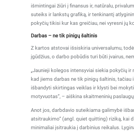
išmintingai žiūri į finansus ir, natūralu, prival
suteiks ir lankstų grafiką, ir tenkinantį atlygi
pokyčių tikisi kur kas greičiau, nei vyresni jų 
Darbas – ne tik pinigų šaltinis
Z kartos atstovai išsiskiria universalumu, todėl
įgūdžius, o darbo pobūdis turi būti įvairus, 
„Jaunieji kolegos intensyviai siekia pokyčių ir 
kad jiems darbas ne tik pinigų šaltinis, tačiau 
išbandyti skirtingas veiklas ir klysti bei mokyt
motyvuotas“, – aiškina skaitmeninių paslaug
Anot jos, darbdavio suteikiama galimybė išban
atsitraukimo“ (angl. quiet quitting) riziką, ka
minimaliai įsitraukia į darbinius reikalus. Lyg