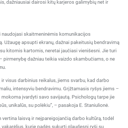
is, dažniausiai dairosi kitų karjeros galimybių net ir
ai naudojasi skaitmeninėmis komunikacijos
imą. Užaugę apsupti ekranų, dažnai pakeitusių bendravimą
su kitomis kartomis, neretai jaučiasi vienišesni. Jie turi
 – pirmenybę dažniau teikia vaizdo skambučiams, o ne
nu.
 ir visus darbinius reikalus, jiems svarbu, kad darbo
maliu, intensyviu bendravimu. Grįžtamasis ryšys jiems –
go mokoma įvardyti savo savijautą. Psichologų tarpe jie
ūs, unikalūs, su polėkiu”, – pasakoja E. Staniulionė.
 vertina laisvą ir neįpareigojančią darbo kultūrą, todėl
akarėlius, kurie padės sukurti glaudesnį ryšį su