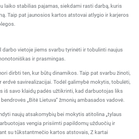
umu laiko stabilias pajamas, siekdami rasti darbą, kuris
nimą. Taip pat jaunosios kartos atstovai atlygio ir karjeros
kolegos.
 darbo vietoje jiems svarbu tyrinėti ir tobulinti naujus
nemonotoniškas ir prasmingas.
nori dirbti ten, kur būtų dinamikos. Taip pat svarbu žinoti,
ir erdvė savirealizacijai. Todėl galimybė mokytis, tobulėti,
is iš savo klaidų padės užtikrinti, kad darbuotojas liks
ų bendrovės „Bitė Lietuva“ žmonių ambasados vadovė.
dyti naujų atsakomybių bei mokytis atitolina „tylaus
i darbuotojas vengia prisiimti papildomų užduočių ir
inant su tūkstantmečio kartos atstovais, Z kartai