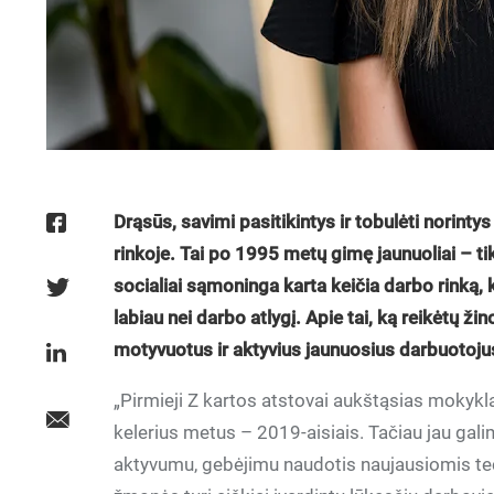
Drąsūs, savimi pasitikintys ir tobulėti norintys
rinkoje. Tai po 1995 metų gimę jaunuoliai – ti
socialiai sąmoninga karta keičia darbo rinką,
labiau nei darbo atlygį. Apie tai, ką reikėtų ži
motyvuotus ir aktyvius jaunuosius darbuotoju
„Pirmieji Z kartos atstovai aukštąsias mokykla
kelerius metus – 2019-aisiais. Tačiau jau gali
aktyvumu, gebėjimu naudotis naujausiomis tec