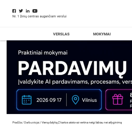
Nr. 1 žinių centras augančiam verslui
VERSLAS
MOKYMAI
Pradžia
/
Darbuotojai
/
Vieną dalyką Z kartos atstovai vertina netgi labiau nei atlyginimą