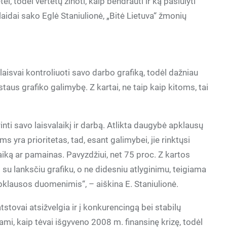
i, todėl vertėtų žinoti, kaip bendrauti ir ką pasiūlyti
idai sako Eglė Staniulionė, „Bitė Lietuva“ žmonių
 laisvai kontroliuoti savo darbo grafiką, todėl dažniau
staus grafiko galimybę. Z kartai, ne taip kaip kitoms, tai
ti savo laisvalaikį ir darbą. Atlikta daugybė apklausų
ms yra prioritetas, tad, esant galimybei, jie rinktųsi
laiką ar pamainas. Pavyzdžiui, net 75 proc. Z kartos
su lanksčiu grafiku, o ne didesniu atlyginimu, teigiama
pklausos duomenimis“, – aiškina E. Staniulionė.
stovai atsižvelgia ir į konkurencingą bei stabilų
mi, kaip tėvai išgyveno 2008 m. finansinę krizę, todėl