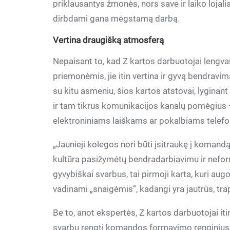
priklausantys žmonės, nors save ir laiko lojalia
dirbdami gana mėgstamą darbą.
Vertina draugišką atmosferą
Nepaisant to, kad Z kartos darbuotojai lengv
priemonėmis, jie itin vertina ir gyvą bendrav
su kitu asmeniu, šios kartos atstovai, lyginant 
ir tam tikrus komunikacijos kanalų pomėgius
elektroniniams laiškams ar pokalbiams telefo
„Jaunieji kolegos nori būti įsitraukę į komandą
kultūra pasižymėtų bendradarbiavimu ir nefor
gyvybiškai svarbus, tai pirmoji karta, kuri au
vadinami „snaigėmis”, kadangi yra jautrūs, trap
Be to, anot ekspertės, Z kartos darbuotojai itin
svarbu rengti komandos formavimo renginius, v