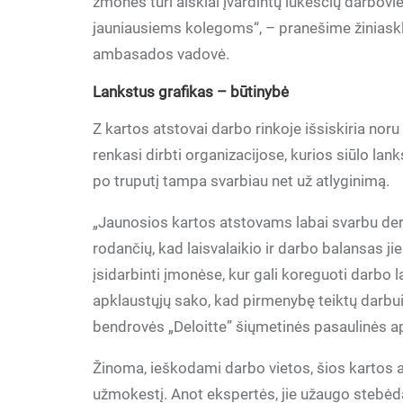
žmonės turi aiškiai įvardintų lūkesčių darboviete
jauniausiems kolegoms“, – pranešime žiniaskla
ambasados vadovė.
Lankstus grafikas – būtinybė
Z kartos atstovai darbo rinkoje išsiskiria noru
renkasi dirbti organizacijose, kurios siūlo lank
po truputį tampa svarbiau net už atlyginimą.
„Jaunosios kartos atstovams labai svarbu derin
rodančių, kad laisvalaikio ir darbo balansas jie
įsidarbinti įmonėse, kur gali koreguoti darbo 
apklaustųjų sako, kad pirmenybę teiktų darbui 
bendrovės „Deloitte” šiųmetinės pasaulinės a
Žinoma, ieškodami darbo vietos, šios kartos at
užmokestį. Anot ekspertės, jie užaugo stebėda