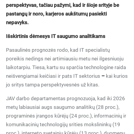
perspektyvas, tačiau pažymi, kad ir šioje srityje be
pastangų ir noro, karjeros aukštumų pasiekti
nepavyks.
Išskirtinis dėmesys IT saugumo analitikams
Pasaulinės prognozės rodo, kad IT specialistų
poreikis nedings nei artimiausiu metu nei ilgesniuoju
laikotarpiu. Tiesa, kartu su sparčia technologine raida
neišvengiamai keičiasi ir pats IT sektorius
–
kai kurios
jo sritys tampa perspektyvesnės už kitas.
JAV darbo departamentas prognozuoja, kad iki 2026
metų labiausiai augs saugumo analitikų (28 proc.),
programinės įrangos kūrėjų (24 proc.), informacinių ir
komunikacinių technologijų srities mokslininkų (19
proc.), interneto svetainių kūrėjų (13 proc.), duomenų