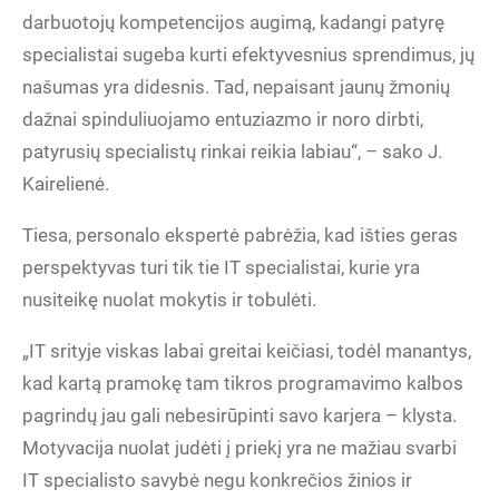
darbuotojų kompetencijos augimą, kadangi patyrę
specialistai sugeba kurti efektyvesnius sprendimus, jų
našumas yra didesnis. Tad, nepaisant jaunų žmonių
dažnai spinduliuojamo entuziazmo ir noro dirbti,
patyrusių specialistų rinkai reikia labiau“, – sako J.
Kairelienė.
Tiesa, personalo ekspertė pabrėžia, kad išties geras
perspektyvas turi tik tie IT specialistai, kurie yra
nusiteikę nuolat mokytis ir tobulėti.
„IT srityje viskas labai greitai keičiasi, todėl manantys,
kad kartą pramokę tam tikros programavimo kalbos
pagrindų jau gali nebesirūpinti savo karjera – klysta.
Motyvacija nuolat judėti į priekį yra ne mažiau svarbi
IT specialisto savybė negu konkrečios žinios ir