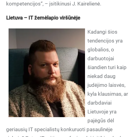
kompetencijos“, – įsitikinusi J. Kairelienė.
Lietuva – IT žemėlapio viršūnėje
Kadangi šios
tendencijos yra
globalios, o
darbuotojai
šiandien turi kaip
niekad daug
judėjimo laisvės,
kyla klausimas, ar
darbdaviai
Lietuvoje yra
pajėgūs dėl
geriausių IT specialistų konkuruoti pasaulinėje