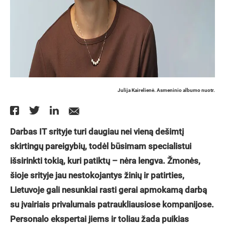
Julija Kairelienė. Asmeninio albumo nuotr.
Darbas IT srityje turi daugiau nei vieną dešimtį
skirtingų pareigybių, todėl būsimam specialistui
išsirinkti tokią, kuri patiktų – nėra lengva. Žmonės,
šioje srityje jau nestokojantys žinių ir patirties,
Lietuvoje gali nesunkiai rasti gerai apmokamą darbą
su įvairiais privalumais patraukliausiose kompanijose.
Personalo ekspertai jiems ir toliau žada puikias