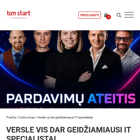
PRISIJUNGTI
0
Pradžia
/
Darbuotojai
/
Versle vis dar geidžiamiausi IT specialistai
VERSLE VIS DAR GEIDŽIAMIAUSI IT
SPECIALISTAI