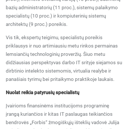
bazių administratorių (11 proc.), sistemų palaikymo
specialistų (10 proc.) ir kompiuterinių sistemų
architektų (9 proc.) poreikis.
Vis tik, ekspertų teigimu, specialistų poreikis
priklausys ir nuo artimiausiu metu rinkos permainas
lemsiančių technologinių proveržių. Šiuo metu
didžiausias perspektyvas darbo IT srityje siejamos su
dirbtinio intelekto sistemomis, virtualia realybe ir
panašiais tyrimų bei pritaikymo praktikoje laukais.
Nuolat reikia patyrusių specialistų
Įvairioms finansinėms institucijoms programinę
įrangą kuriančios ir kitas IT paslaugas teikiančios
bendrovės „Forbis“ žmogiškųjų išteklių vadovė Julija