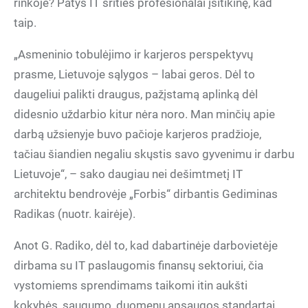
rinkoje? Patys IT srities profesionalai įsitikinę, kad
taip.
„Asmeninio tobulėjimo ir karjeros perspektyvų
prasme, Lietuvoje sąlygos – labai geros. Dėl to
daugeliui palikti draugus, pažįstamą aplinką dėl
didesnio uždarbio kitur nėra noro. Man minčių apie
darbą užsienyje buvo pačioje karjeros pradžioje,
tačiau šiandien negaliu skųstis savo gyvenimu ir darbu
Lietuvoje“, – sako daugiau nei dešimtmetį IT
architektu bendrovėje „Forbis“ dirbantis Gediminas
Radikas (nuotr. kairėje).
Anot G. Radiko, dėl to, kad dabartinėje darbovietėje
dirbama su IT paslaugomis finansų sektoriui, čia
vystomiems sprendimams taikomi itin aukšti
kokybės, saugumo, duomenų apsaugos standartai.