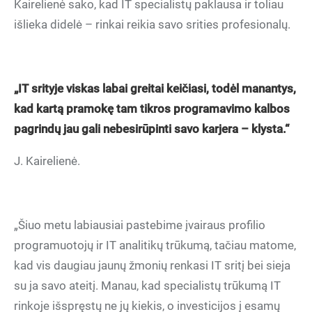
Kairelienė sako, kad IT specialistų paklausa ir toliau
išlieka didelė – rinkai reikia savo srities profesionalų.
„IT srityje viskas labai greitai keičiasi, todėl manantys,
kad kartą pramokę tam tikros programavimo kalbos
pagrindų jau gali nebesirūpinti savo karjera – klysta.“
J. Kairelienė.
„Šiuo metu labiausiai pastebime įvairaus profilio
programuotojų ir IT analitikų trūkumą, tačiau matome,
kad vis daugiau jaunų žmonių renkasi IT sritį bei sieja
su ja savo ateitį. Manau, kad specialistų trūkumą IT
rinkoje išspręstų ne jų kiekis, o investicijos į esamų