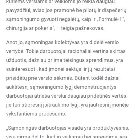
kuriems verslams ar veikloms jo reikia daugiau,
pavyzdžiui, aviacijos pramonė be pilotų ir dispečerių
sąmoningumo gyvuoti negalėtų, kaip ir „Formulė-1“,
chirurgija ar pokeris“, – teigia pašnekovas.
Anot jo, sąmoningas kolektyvas yra didelė verslo
vertybė. Tokie darbuotojai racionaliai vertina skirtas
užduotis, dažniau priima teisingus sprendimus, yra
suinteresuoti, kad įmonei sektųsi ir jų rezultatai
prisidėtų prie verslo sėkmės. Būtent todėl dažnai
aukštesnį sąmoningumo lygį demonstruojantys
darbuotojai atneša verslui daugiau pridėtinės vertės,
jie turi stipresnį įsitraukimo lygį, yra jautresni įmonėje
vykstantiems procesams.
„Sąmoningas darbuotojas visada yra produktyvesnis,
visų pirma dėl to, kad jo veiksmai bei sprendimai yra