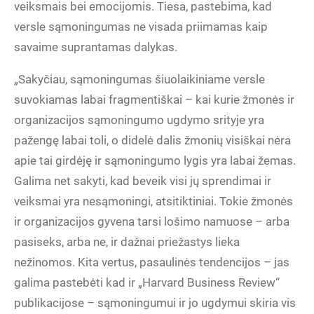
veiksmais bei emocijomis. Tiesa, pastebima, kad
versle sąmoningumas ne visada priimamas kaip
savaime suprantamas dalykas.
„Sakyčiau, sąmoningumas šiuolaikiniame versle
suvokiamas labai fragmentiškai – kai kurie žmonės ir
organizacijos sąmoningumo ugdymo srityje yra
pažengę labai toli, o didelė dalis žmonių visiškai nėra
apie tai girdėję ir sąmoningumo lygis yra labai žemas.
Galima net sakyti, kad beveik visi jų sprendimai ir
veiksmai yra nesąmoningi, atsitiktiniai. Tokie žmonės
ir organizacijos gyvena tarsi lošimo namuose – arba
pasiseks, arba ne, ir dažnai priežastys lieka
nežinomos. Kita vertus, pasaulinės tendencijos – jas
galima pastebėti kad ir „Harvard Business Review“
publikacijose – sąmoningumui ir jo ugdymui skiria vis