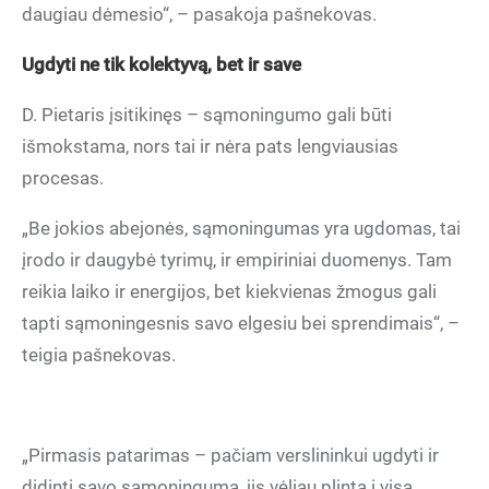
daugiau dėmesio“, – pasakoja pašnekovas.
Ugdyti ne tik kolektyvą, bet ir save
D. Pietaris įsitikinęs – sąmoningumo gali būti
išmokstama, nors tai ir nėra pats lengviausias
procesas.
„Be jokios abejonės, sąmoningumas yra ugdomas, tai
įrodo ir daugybė tyrimų, ir empiriniai duomenys. Tam
reikia laiko ir energijos, bet kiekvienas žmogus gali
tapti sąmoningesnis savo elgesiu bei sprendimais“, –
teigia pašnekovas.
„Pirmasis patarimas – pačiam verslininkui ugdyti ir
didinti savo sąmoningumą, jis vėliau plinta į visą