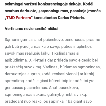
sėkmingai varžosi konkurencingoje rinkoje. Kodėl
svarbus darbuotojų sąmoningumas, pasakoja įmonės
„
TMD Partners
“ konsultantas Darius Pietaris.
Vertinama nevienareikšmiškai
Sąmoningumas, anot pašnekovo, bendriausia prasme
gali būti įvardijamas kaip savęs paties ir aplinkos
suvokimas realiuoju laiku. Tikslindamas šį
apibūdinimą, D. Pietaris dar prideda savo elgesio bei
priežasčių suvokimą. Vadinasi, būdamas sąmoningas,
darbuotojas supras, kodėl renkasi vienokį ar kitokį
sprendimą, kodėl elgiasi būtent taip ir kodėl tai yra
geriausias pasirinkimas. Anot pašnekovo,
sąmoningumas sukuria galimybę rinktis viską,
pradedant nuo reakcijos į aplinką ir baigiant savo