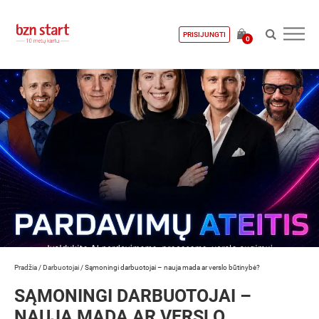
PRISIJUNGTI
0
Pradžia
/
Darbuotojai
/
Sąmoningi darbuotojai – nauja mada ar verslo būtinybė?
SĄMONINGI DARBUOTOJAI –
NAUJA MADA AR VERSLO