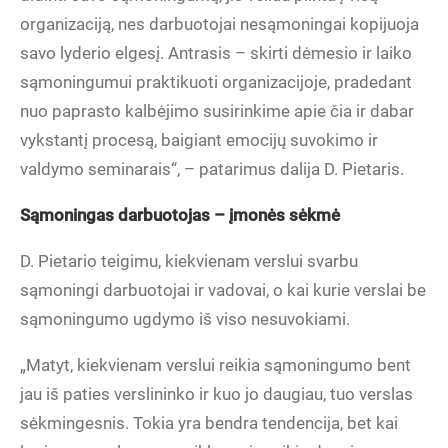
organizaciją, nes darbuotojai nesąmoningai kopijuoja
savo lyderio elgesį. Antrasis – skirti dėmesio ir laiko
sąmoningumui praktikuoti organizacijoje, pradedant
nuo paprasto kalbėjimo susirinkime apie čia ir dabar
vykstantį procesą, baigiant emocijų suvokimo ir
valdymo seminarais“, – patarimus dalija D. Pietaris.
Sąmoningas darbuotojas – įmonės sėkmė
D. Pietario teigimu, kiekvienam verslui svarbu
sąmoningi darbuotojai ir vadovai, o kai kurie verslai be
sąmoningumo ugdymo iš viso nesuvokiami.
„Matyt, kiekvienam verslui reikia sąmoningumo bent
jau iš paties verslininko ir kuo jo daugiau, tuo verslas
sėkmingesnis. Tokia yra bendra tendencija, bet kai