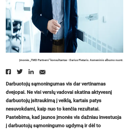
Įmonės „TMD Partners“ konsultantas - Darius Pietaris. Asmeninio albumo nuotr.
Darbuotojų sąmoningumas vis dar vertinamas
dvejopai. Ne visi verslų vadovai skatina aktyvesnį
darbuotojų įsitraukimą į veiklą, kartais patys
nesuvokdami, kaip nuo to kenčia rezultatai.
Pastebima, kad jaunos įmonės vis dažniau investuoja
į darbuotojų sąmoningumo ugdymą ir dėl to