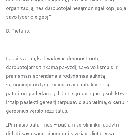
organizaciją, nes darbuotojai nesąmoningai kopijuoja
savo lyderio elgesį.“
D. Pietaris.
Labai svarbu, kad vadovas demonstruotų
darbuotojams tinkamą pavyzdį, savo veiksmais ir
priimamais sprendimais rodydamas aukštą
sąmoningumo lygį. Pašnekovas pateikia porą
patarimų, padedančių didinti sąmoningumą kolektyve
ir taip pasiekti geresnį tarpusavio supratimą, o kartu ir
geresnius verslo rezultatus.
„Pirmasis patarimas – pačiam verslininkui ugdyti ir
didinti savo sąmoningumą, jis vėliau plinta į visą