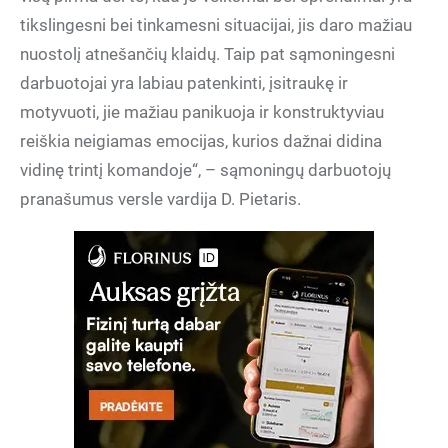
tikslingesni bei tinkamesni situacijai, jis daro mažiau
nuostolį atnešančių klaidų. Taip pat sąmoningesni
darbuotojai yra labiau patenkinti, įsitraukę ir
motyvuoti, jie mažiau panikuoja ir konstruktyviau
reiškia neigiamas emocijas, kurios dažnai didina
vidinę trintį komandoje“, – sąmoningų darbuotojų
pranašumus versle vardija D. Pietaris.