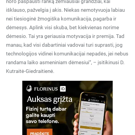
noro paspausti ranką žemiausiai grandžiai, kai
išklauso, pažvelgia į akis. Niekas nemotyvuoja labiau
nei tiesioginė žmogiška komunikacija, pagarba ir
dėmesys. Aplink visi skuba, bet kiekvienas norime
dėmesio. Tai yra geriausia motyvacija ir premija. Tad
manau, kad visi dabartiniai vadovai turi suprasti, jog
technologijos vidinei komunikacijai nepadės, jei nebus
randama laiko asmeniniam dėmesiui“, – įsitikinusi D.
Kutraitė-Giedraitienė.