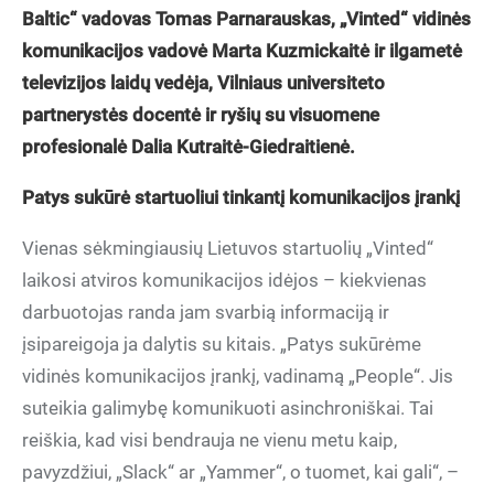
Baltic“ vadovas Tomas Parnarauskas, „Vinted“ vidinės
komunikacijos vadovė Marta Kuzmickaitė ir ilgametė
televizijos laidų vedėja, Vilniaus universiteto
partnerystės docentė ir ryšių su visuomene
profesionalė Dalia Kutraitė-Giedraitienė.
Patys sukūrė startuoliui tinkantį komunikacijos įrankį
Vienas sėkmingiausių Lietuvos startuolių „Vinted“
laikosi atviros komunikacijos idėjos – kiekvienas
darbuotojas randa jam svarbią informaciją ir
įsipareigoja ja dalytis su kitais. „Patys sukūrėme
vidinės komunikacijos įrankį, vadinamą „People“. Jis
suteikia galimybę komunikuoti asinchroniškai. Tai
reiškia, kad visi bendrauja ne vienu metu kaip,
pavyzdžiui, „Slack“ ar „Yammer“, o tuomet, kai gali“, –