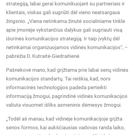
strategiją, labai gerai komunikuojant su partneriais ir
klientais, viskas gali sugriūti dėl vieno neatsargaus
žingsnio. „Viena netinkama žinutė socialiniame tinkle
apie įmonėje vykstančius dalykus gali sugriauti visą
išorinės komunikacijos strategiją. Ir taip įvyktų dėl
netinkamai organizuojamos vidinės komunikacijos“, –
pabrėžia D. Kutraitė-Giedraitienė.
Pašnekovė mano, kad grįžtama prie labai senų vidinės
komunikacijos standartų. Tai reiškia, kad, nors
informacinės technologijos padeda perteikti
informaciją žmogui, pagrindinė vidinės komunikacijos
valiuta visuomet išliks asmeninis dėmesys žmogui.
„Todėl aš manau, kad vidinėje komunikacijoje grįžta
senos formos, kai aukščiausias vadovas randa laiko,