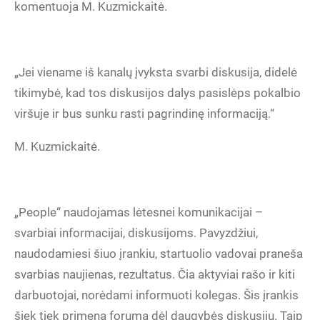
komentuoja M. Kuzmickaitė.
„Jei viename iš kanalų įvyksta svarbi diskusija, didelė
tikimybė, kad tos diskusijos dalys pasislėps pokalbio
viršuje ir bus sunku rasti pagrindinę informaciją.“
M. Kuzmickaitė.
„People“ naudojamas lėtesnei komunikacijai –
svarbiai informacijai, diskusijoms. Pavyzdžiui,
naudodamiesi šiuo įrankiu, startuolio vadovai praneša
svarbias naujienas, rezultatus. Čia aktyviai rašo ir kiti
darbuotojai, norėdami informuoti kolegas. Šis įrankis
šiek tiek primena forumą dėl daugybės diskusijų. Taip