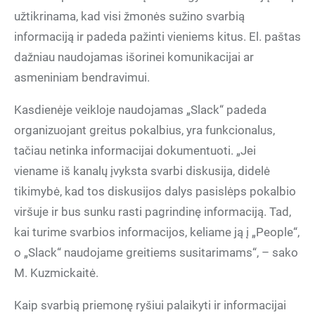
užtikrinama, kad visi žmonės sužino svarbią
informaciją ir padeda pažinti vieniems kitus. El. paštas
dažniau naudojamas išorinei komunikacijai ar
asmeniniam bendravimui.
Kasdienėje veikloje naudojamas „Slack“ padeda
organizuojant greitus pokalbius, yra funkcionalus,
tačiau netinka informacijai dokumentuoti. „Jei
viename iš kanalų įvyksta svarbi diskusija, didelė
tikimybė, kad tos diskusijos dalys pasislėps pokalbio
viršuje ir bus sunku rasti pagrindinę informaciją. Tad,
kai turime svarbios informacijos, keliame ją į „People“,
o „Slack“ naudojame greitiems susitarimams“, – sako
M. Kuzmickaitė.
Kaip svarbią priemonę ryšiui palaikyti ir informacijai