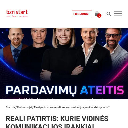
PRISIJUNGTI
0
Pradžia
/
Darbuotojai
/
Reali patirtis: kurie vidinės komunikacijos įrankiai efektyviausi?
REALI PATIRTIS: KURIE VIDINĖS
KOMUNIKACIJOS ĮRANKIAI