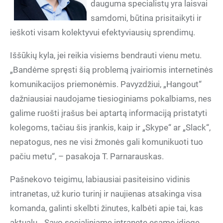
dauguma specialistų yra laisvai
samdomi, būtina prisitaikyti ir
ieškoti visam kolektyvui efektyviausių sprendimų.
Iššūkių kyla, jei reikia visiems bendrauti vienu metu.
„Bandėme spręsti šią problemą įvairiomis internetinės
komunikacijos priemonėmis. Pavyzdžiui, „Hangout“
dažniausiai naudojame tiesioginiams pokalbiams, nes
galime ruošti įrašus bei aptartą informaciją pristatyti
kolegoms, tačiau šis įrankis, kaip ir „Skype“ ar „Slack“,
nepatogus, nes ne visi žmonės gali komunikuoti tuo
pačiu metu“, – pasakoja T. Parnarauskas.
Pašnekovo teigimu, labiausiai pasiteisino vidinis
intranetas, už kurio turinį ir naujienas atsakinga visa
komanda, galinti skelbti žinutes, kalbėti apie tai, kas
aktualu. „Savo socialiniame intranete esame įdiegę