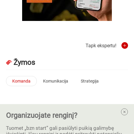
Tapk ekspertu!
Žymos
Komanda
Komunikacija
Strategija
Organizuojate renginį?
Tuomet „bzn start” gali pasiūlyti puikią galimybę
išviešinti Jūsų renginį ir padėti pritraukti potencialių