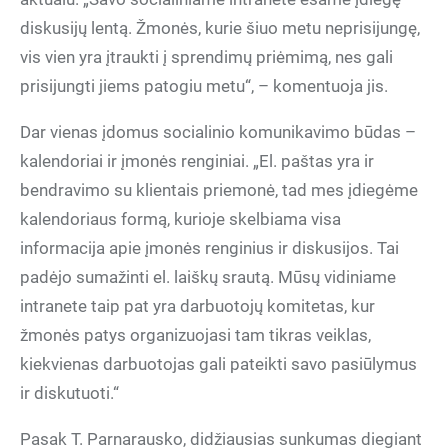
diskusijų lentą. Žmonės, kurie šiuo metu neprisijungę,
vis vien yra įtraukti į sprendimų priėmimą, nes gali
prisijungti jiems patogiu metu“, – komentuoja jis.
Dar vienas įdomus socialinio komunikavimo būdas –
kalendoriai ir įmonės renginiai. „El. paštas yra ir
bendravimo su klientais priemonė, tad mes įdiegėme
kalendoriaus formą, kurioje skelbiama visa
informacija apie įmonės renginius ir diskusijos. Tai
padėjo sumažinti el. laiškų srautą. Mūsų vidiniame
intranete taip pat yra darbuotojų komitetas, kur
žmonės patys organizuojasi tam tikras veiklas,
kiekvienas darbuotojas gali pateikti savo pasiūlymus
ir diskutuoti.“
Pasak T. Parnarausko, didžiausias sunkumas diegiant