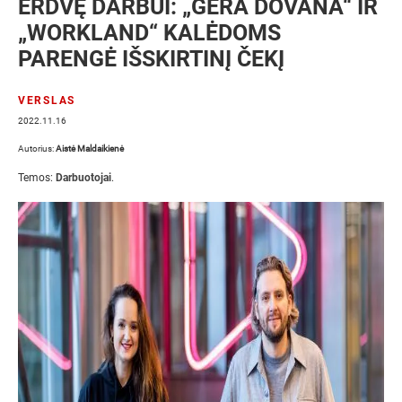
ERDVĘ DARBUI: „GERA DOVANA“ IR
„WORKLAND“ KALĖDOMS
PARENGĖ IŠSKIRTINĮ ČEKĮ
VERSLAS
2022.11.16
Autorius:
Aistė Maldaikienė
Temos:
Darbuotojai
.