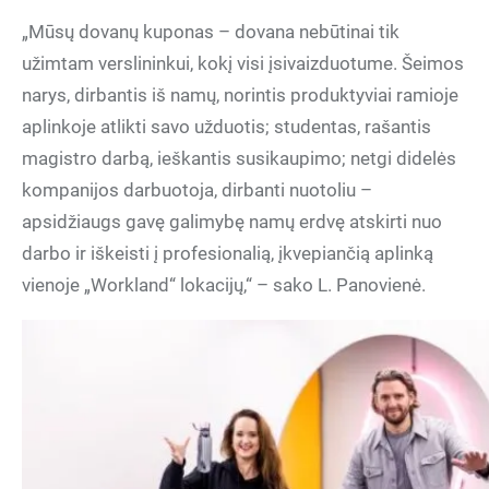
„Mūsų dovanų kuponas – dovana nebūtinai tik
užimtam verslininkui, kokį visi įsivaizduotume. Šeimos
narys, dirbantis iš namų, norintis produktyviai ramioje
aplinkoje atlikti savo užduotis; studentas, rašantis
magistro darbą, ieškantis susikaupimo; netgi didelės
kompanijos darbuotoja, dirbanti nuotoliu –
apsidžiaugs gavę galimybę namų erdvę atskirti nuo
darbo ir iškeisti į profesionalią, įkvepiančią aplinką
vienoje „Workland“ lokacijų,“ – sako L. Panovienė.