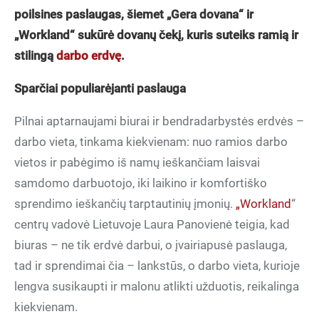
poilsines paslaugas, šiemet „Gera dovana“ ir
„Workland“ sukūrė dovanų čekį, kuris suteiks ramią ir
stilingą
darbo erdvę
.
Sparčiai populiarėjanti paslauga
Pilnai aptarnaujami biurai ir bendradarbystės erdvės –
darbo vieta, tinkama kiekvienam: nuo ramios darbo
vietos ir pabėgimo iš namų ieškančiam laisvai
samdomo darbuotojo, iki laikino ir komfortiško
sprendimo ieškančių tarptautinių įmonių.
„Workland
“
centrų vadovė Lietuvoje Laura Panovienė teigia, kad
biuras – ne tik erdvė darbui, o įvairiapusė paslauga,
tad ir sprendimai čia – lankstūs, o darbo vieta, kurioje
lengva susikaupti ir malonu atlikti užduotis, reikalinga
kiekvienam.