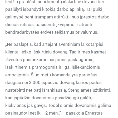
leidžia praplėsti asortimentą išskirtine dovana bei
pasiūlyti išbandyti kitokią darbo aplinką. Tai puiki
galimybė bent trumpam atitrūkti nuo įprastos darbo
dienos rutinos, pasisemti įkvėpimo ir atrasti
bendradarbystės erdvės teikiamus privalumus.
„Ne paslaptis, kad artėjant šventiniam laikotarpiui
klientai ieško išskirtinių dovanų. Tad ir mes kasmet
šventes pasitinkame naujomis paslaugomis,
išskirtinėmis pramogomis ir ilgai išliekančiomis
emocijomis. Šiuo metu komanda yra paruošusi
daugiau nei 3 000 įspūdžio dovanų, kurios padės
nustebinti net patį išrankiausią. Stengiamės užtikrinti,
kad įspūdžio dovanomis pasidžiaugti galėtų
kiekvienas jas gavęs. Todėl šiomis dovanomis galima
pasinaudoti net iki 12 mėn.,“ – pasakoja Ernestas