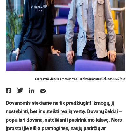
Laura Panovienė ir Ernestas Vasiliauskas Irmantas Gelūnas/BNS foto
Dovanomis siekiame ne tik pradžiuginti žmogų, jį
nustebinti, bet ir suteikti realią vertę. Dovanų čekiai –
populiari dovana, suteikianti pasirinkimo laisvę. Nors
įprastai jie siūlo pramogines, naujų patirčių ar