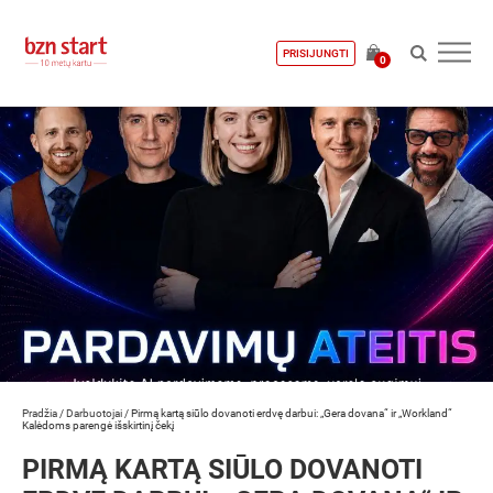
PRISIJUNGTI
0
Pradžia
/
Darbuotojai
/
Pirmą kartą siūlo dovanoti erdvę darbui: „Gera dovana“ ir „Workland“
Kalėdoms parengė išskirtinį čekį
PIRMĄ KARTĄ SIŪLO DOVANOTI