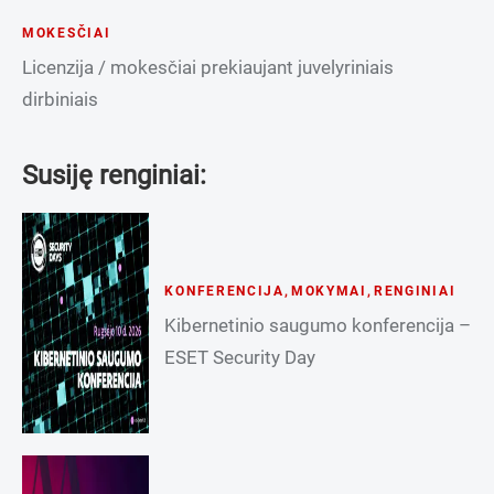
MOKESČIAI
Licenzija / mokesčiai prekiaujant juvelyriniais
dirbiniais
Susiję renginiai:
KONFERENCIJA
,
MOKYMAI
,
RENGINIAI
Kibernetinio saugumo konferencija –
ESET Security Day