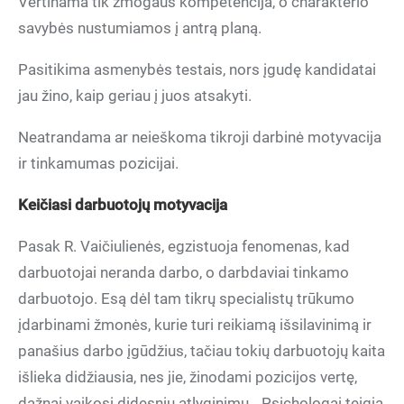
Vertinama tik žmogaus kompetencija, o charakterio
savybės nustumiamos į antrą planą.
Pasitikima asmenybės testais, nors įgudę kandidatai
jau žino, kaip geriau į juos atsakyti.
Neatrandama ar neieškoma tikroji darbinė motyvacija
ir tinkamumas pozicijai.
Keičiasi darbuotojų motyvacija
Pasak R. Vaičiulienės, egzistuoja fenomenas, kad
darbuotojai neranda darbo, o darbdaviai tinkamo
darbuotojo. Esą dėl tam tikrų specialistų trūkumo
įdarbinami žmonės, kurie turi reikiamą išsilavinimą ir
panašius darbo įgūdžius, tačiau tokių darbuotojų kaita
išlieka didžiausia, nes jie, žinodami pozicijos vertę,
dažnai vaikosi didesnių atlyginimų. „Psichologai teigia,