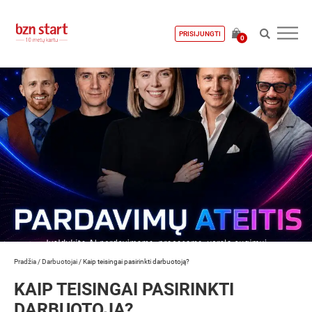
PRISIJUNGTI
0
Pradžia
/
Darbuotojai
/
Kaip teisingai pasirinkti darbuotoją?
KAIP TEISINGAI PASIRINKTI
DARBUOTOJĄ?