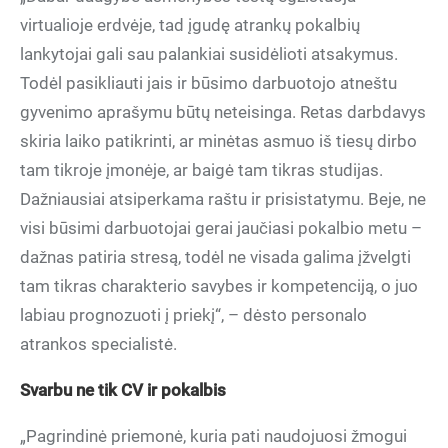
virtualioje erdvėje, tad įgudę atrankų pokalbių
lankytojai gali sau palankiai susidėlioti atsakymus.
Todėl pasikliauti jais ir būsimo darbuotojo atneštu
gyvenimo aprašymu būtų neteisinga. Retas darbdavys
skiria laiko patikrinti, ar minėtas asmuo iš tiesų dirbo
tam tikroje įmonėje, ar baigė tam tikras studijas.
Dažniausiai atsiperkama raštu ir prisistatymu. Beje, ne
visi būsimi darbuotojai gerai jaučiasi pokalbio metu –
dažnas patiria stresą, todėl ne visada galima įžvelgti
tam tikras charakterio savybes ir kompetenciją, o juo
labiau prognozuoti į priekį“, – dėsto personalo
atrankos specialistė.
Svarbu ne tik CV ir pokalbis
„Pagrindinė priemonė, kuria pati naudojuosi žmogui