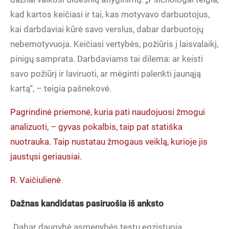
kad kartos keičiasi ir tai, kas motyvavo darbuotojus,
kai darbdaviai kūrė savo verslus, dabar darbuotojų
nebemotyvuoja. Keičiasi vertybės, požiūris į laisvalaikį,
pinigų samprata. Darbdaviams tai dilema: ar keisti
savo požiūrį ir laviruoti, ar mėginti palenkti jaunąją
kartą“, – teigia pašnekovė.
Pagrindinė priemonė, kuria pati naudojuosi žmogui
analizuoti, – gyvas pokalbis, taip pat statiška
nuotrauka. Taip nustatau žmogaus veiklą, kurioje jis
jaustųsi geriausiai.
R. Vaičiulienė
Dažnas kandidatas pasiruošia iš anksto
„Dabar daugybė asmenybės testų egzistuoja