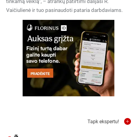
tinkamą veiklą“, – atrankų patirtimi dalijasi R.
Vaičiulienė ir tuo pasinaudoti pataria darbdaviams.
Tapk ekspertu!