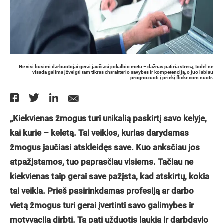
Ne visi būsimi darbuotojai gerai jaučiasi pokalbio metu – dažnas patiria stresą, todėl ne
visada galima įžvelgti tam tikras charakterio savybes ir kompetenciją, o juo labiau
prognozuoti į priekį flickr.com nuotr.
„Kiekvienas žmogus turi unikalią paskirtį savo kelyje,
kai kurie – keletą. Tai veiklos, kurias darydamas
žmogus jaučiasi atskleidęs save. Kuo anksčiau jos
atpažįstamos, tuo paprasčiau visiems. Tačiau ne
kiekvienas taip gerai save pažįsta, kad atskirtų, kokia
tai veikla. Prieš pasirinkdamas profesiją ar darbo
vietą žmogus turi gerai įvertinti savo galimybes ir
motyvaciją dirbti. Ta pati užduotis laukia ir darbdavio