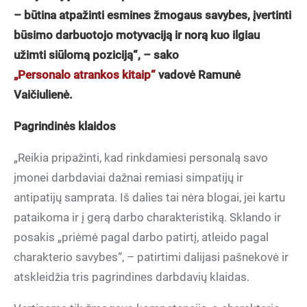
– būtina atpažinti esmines žmogaus savybes, įvertinti
būsimo darbuotojo motyvaciją ir norą kuo ilgiau
užimti siūlomą poziciją“, – sako
„Personalo atrankos kitaip“
vadovė Ramunė
Vaičiulienė.
Pagrindinės klaidos
„Reikia pripažinti, kad rinkdamiesi personalą savo
įmonei darbdaviai dažnai remiasi simpatijų ir
antipatijų samprata. Iš dalies tai nėra blogai, jei kartu
pataikoma ir į gerą darbo charakteristiką. Sklando ir
posakis „priėmė pagal darbo patirtį, atleido pagal
charakterio savybes“, – patirtimi dalijasi pašnekovė ir
atskleidžia tris pagrindines darbdavių klaidas.