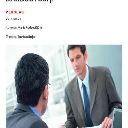
VERSLAS
2014.08.01
Autorius:
Marija Rudzevičiūtė
Temos:
Darbuotojai
.