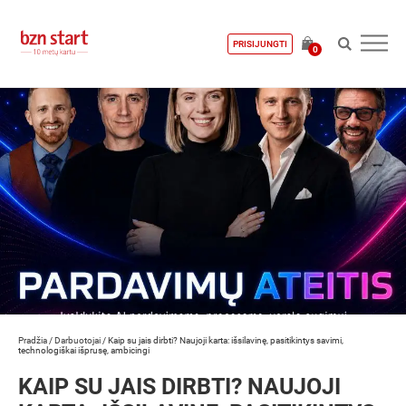
PRISIJUNGTI
0
Pradžia
/
Darbuotojai
/
Kaip su jais dirbti? Naujoji karta: išsilavinę, pasitikintys savimi,
technologiškai išprusę, ambicingi
KAIP SU JAIS DIRBTI? NAUJOJI