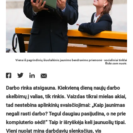
Viena iš pagrindinių šiuolaikinio jaunimo bendravimo priemonė - socialiniai tinklai
flickr.com nuotr.
Darbo rinka atsigauna. Kiekvieną dieną naujų darbo
skelbimų į valias, tik rinkis. Vaizdas tikrai mielas akiai,
tad nestebina aplinkinių svaisčiojimai: „Kaip jaunimas
negali rasti darbo? Tegul daugiau pasijudina, o ne prie
kompiuterio sėdi!“ Taip ir išryškėja keli jaunuolių tipai.
Vieni nuolat mina darbdavių slenksčius, vis