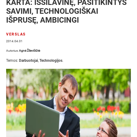
KARTA: IŠSILAVINĘ, PASITIKINTYS
SAVIMI, TECHNOLOGIŠKAI
IŠPRUSĘ, AMBICINGI
VERSLAS
2014.04.01
Autorius:
Agnė Žilevičiūtė
Temos:
Darbuotojai
,
Technologijos
.