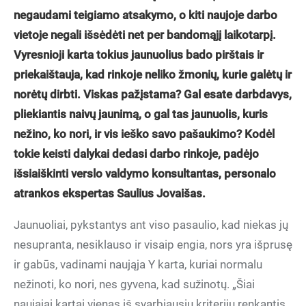
negaudami teigiamo atsakymo, o kiti naujoje darbo
vietoje negali išsėdėti net per bandomąjį laikotarpį.
Vyresnioji karta tokius jaunuolius bado pirštais ir
priekaištauja, kad rinkoje neliko žmonių, kurie galėtų ir
norėtų dirbti. Viskas pažįstama? Gal esate darbdavys,
pliekiantis naivų jaunimą, o gal tas jaunuolis, kuris
nežino, ko nori, ir vis ieško savo pašaukimo? Kodėl
tokie keisti dalykai dedasi darbo rinkoje, padėjo
išsiaiškinti verslo valdymo konsultantas, personalo
atrankos ekspertas Saulius Jovaišas.
Jaunuoliai, pykstantys ant viso pasaulio, kad niekas jų
nesupranta, nesiklauso ir visaip engia, nors yra išprusę
ir gabūs, vadinami naująja Y karta, kuriai normalu
nežinoti, ko nori, nes gyvena, kad sužinotų. „Šiai
naujajai kartai vienas iš svarbiausių kriterijų renkantis