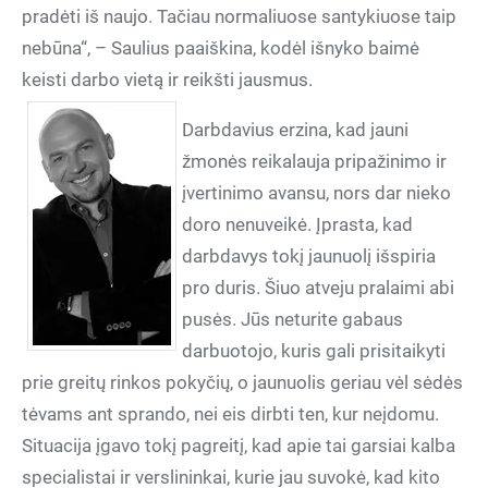
pradėti iš naujo. Tačiau normaliuose santykiuose taip
nebūna“, – Saulius paaiškina, kodėl išnyko baimė
keisti darbo vietą ir reikšti jausmus.
Darbdavius erzina, kad jauni
žmonės reikalauja pripažinimo ir
įvertinimo avansu, nors dar nieko
doro nenuveikė. Įprasta, kad
darbdavys tokį jaunuolį išspiria
pro duris. Šiuo atveju pralaimi abi
pusės. Jūs neturite gabaus
darbuotojo, kuris gali prisitaikyti
prie greitų rinkos pokyčių, o jaunuolis geriau vėl sėdės
tėvams ant sprando, nei eis dirbti ten, kur neįdomu.
Situacija įgavo tokį pagreitį, kad apie tai garsiai kalba
specialistai ir verslininkai, kurie jau suvokė, kad kito