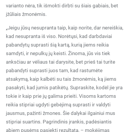
varianto nėra, tik išmokti dirbti su šiais gabiais, bet
įžūliais žmonėmis.
„Jeigu jūsų nesupranta taip, kaip norite, dar nereiškia,
kad nesupranta iš viso. Norėtųsi, kad darbdaviai
pabandytų suprasti šią kartą, kurią jiems reikia
samdyti, ir nepulkų jų keisti. Žinoma, jūs vis tiek
anksčiau ar vėliaus tai darysite, bet prieš tai turite
pabandyti suprasti juos tam, kad rastumėte
atsakymą, kaip kalbėti su tais žmonėmis, ką jiems
pasakyti, kad jumis patikėtų. Supraskite, kodėl jie yra
tokie ir kaip prie jų galima prieiti. Visoms kartoms
reikia stipriai ugdyti gebėjimą suprasti ir valdyti
jausmus, pažinti žmones. Šie dalykai ilgainiui mus
stipriai suartins. Pagrindinis įrankis, padėsiantis
abiem pusėms pasiekti rezultatą, – mokėjimas