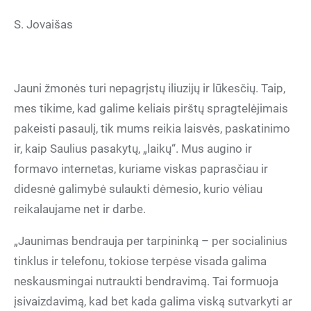
S. Jovaišas
Jauni žmonės turi nepagrįstų iliuzijų ir lūkesčių. Taip,
mes tikime, kad galime keliais pirštų spragtelėjimais
pakeisti pasaulį, tik mums reikia laisvės, paskatinimo
ir, kaip Saulius pasakytų, „laikų“. Mus augino ir
formavo internetas, kuriame viskas paprasčiau ir
didesnė galimybė sulaukti dėmesio, kurio vėliau
reikalaujame net ir darbe.
„Jaunimas bendrauja per tarpininką – per socialinius
tinklus ir telefonu, tokiose terpėse visada galima
neskausmingai nutraukti bendravimą. Tai formuoja
įsivaizdavimą, kad bet kada galima viską sutvarkyti ar