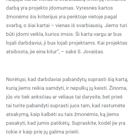
darbą yra projekto įdomumas. Vyresnės kartos
žmonėms šis kriterijus yra penktoje vietoje pagal
svarbą, o šiai kartai – vienas iš svarbiausių. Jiems turi
būti įdomi veikla, kurios imsis. Ši karta vargu ar bus
lojali darbdaviui, ji bus lojali projektams. Kai projektas
atsibosta, jie eina kitur“, – sakė S. Jovaišas.
Norėtųsi, kad darbdaviai pabandytų suprasti šią kartą,
kurią jiems reikia samdyti, ir nepulkų jų keisti. Žinoma,
jūs vis tiek anksčiau ar vėliaus tai darysite, bet prieš
tai turite pabandyti suprasti juos tam, kad rastumėte
atsakymą, kaip kalbėti su tais žmonėmis, ką jiems
pasakyti, kad jumis patikėtų. Supraskite, kodėl jie yra
tokie ir kaip prie jų galima prieiti.