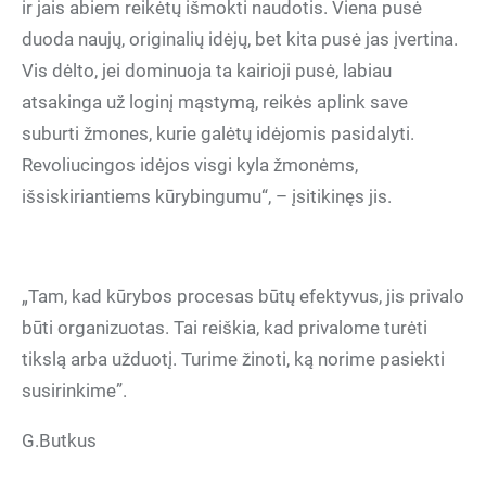
ir jais abiem reikėtų išmokti naudotis. Viena pusė
duoda naujų, originalių idėjų, bet kita pusė jas įvertina.
Vis dėlto, jei dominuoja ta kairioji pusė, labiau
atsakinga už loginį mąstymą, reikės aplink save
suburti žmones, kurie galėtų idėjomis pasidalyti.
Revoliucingos idėjos visgi kyla žmonėms,
išsiskiriantiems kūrybingumu“, – įsitikinęs jis.
„Tam, kad kūrybos procesas būtų efektyvus, jis privalo
būti organizuotas. Tai reiškia, kad privalome turėti
tikslą arba užduotį. Turime žinoti, ką norime pasiekti
susirinkime”.
G.Butkus