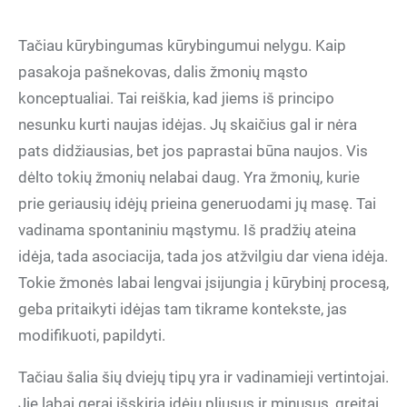
Tačiau kūrybingumas kūrybingumui nelygu. Kaip
pasakoja pašnekovas, dalis žmonių mąsto
konceptualiai. Tai reiškia, kad jiems iš principo
nesunku kurti naujas idėjas. Jų skaičius gal ir nėra
pats didžiausias, bet jos paprastai būna naujos. Vis
dėlto tokių žmonių nelabai daug. Yra žmonių, kurie
prie geriausių idėjų prieina generuodami jų masę. Tai
vadinama spontaniniu mąstymu. Iš pradžių ateina
idėja, tada asociacija, tada jos atžvilgiu dar viena idėja.
Tokie žmonės labai lengvai įsijungia į kūrybinį procesą,
geba pritaikyti idėjas tam tikrame kontekste, jas
modifikuoti, papildyti.
Tačiau šalia šių dviejų tipų yra ir vadinamieji vertintojai.
Jie labai gerai išskiria idėjų pliusus ir minusus, greitai