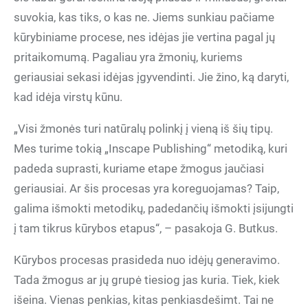
suvokia, kas tiks, o kas ne. Jiems sunkiau pačiame
kūrybiniame procese, nes idėjas jie vertina pagal jų
pritaikomumą. Pagaliau yra žmonių, kuriems
geriausiai sekasi idėjas įgyvendinti. Jie žino, ką daryti,
kad idėja virstų kūnu.
„Visi žmonės turi natūralų polinkį į vieną iš šių tipų.
Mes turime tokią „Inscape Publishing“ metodiką, kuri
padeda suprasti, kuriame etape žmogus jaučiasi
geriausiai. Ar šis procesas yra koreguojamas? Taip,
galima išmokti metodikų, padedančių išmokti įsijungti
į tam tikrus kūrybos etapus“, – pasakoja G. Butkus.
Kūrybos procesas prasideda nuo idėjų generavimo.
Tada žmogus ar jų grupė tiesiog jas kuria. Tiek, kiek
išeina. Vienas penkias, kitas penkiasdešimt. Tai ne