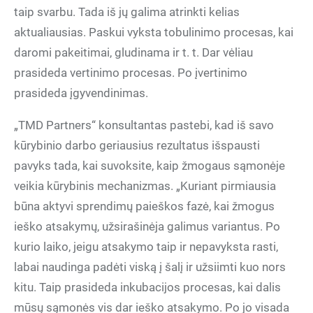
taip svarbu. Tada iš jų galima atrinkti kelias
aktualiausias. Paskui vyksta tobulinimo procesas, kai
daromi pakeitimai, gludinama ir t. t. Dar vėliau
prasideda vertinimo procesas. Po įvertinimo
prasideda įgyvendinimas.
„TMD Partners“ konsultantas pastebi, kad iš savo
kūrybinio darbo geriausius rezultatus išspausti
pavyks tada, kai suvoksite, kaip žmogaus sąmonėje
veikia kūrybinis mechanizmas. „Kuriant pirmiausia
būna aktyvi sprendimų paieškos fazė, kai žmogus
ieško atsakymų, užsirašinėja galimus variantus. Po
kurio laiko, jeigu atsakymo taip ir nepavyksta rasti,
labai naudinga padėti viską į šalį ir užsiimti kuo nors
kitu. Taip prasideda inkubacijos procesas, kai dalis
mūsų sąmonės vis dar ieško atsakymo. Po jo visada