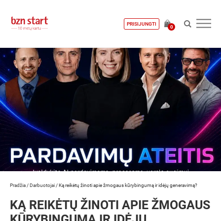
PRISIJUNGTI
0
Pradžia
/
Darbuotojai
/
Ką reikėtų žinoti apie žmogaus kūrybingumą ir idėjų generavimą?
KĄ REIKĖTŲ ŽINOTI APIE ŽMOGAUS
KŪRYBINGUMĄ IR IDĖJŲ