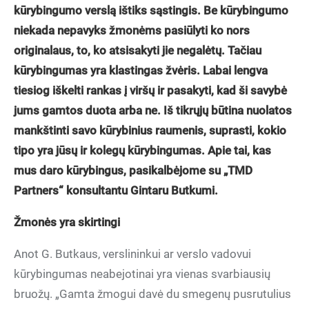
kūrybingumo verslą ištiks sąstingis. Be kūrybingumo
niekada nepavyks žmonėms pasiūlyti ko nors
originalaus, to, ko atsisakyti jie negalėtų. Tačiau
kūrybingumas yra klastingas žvėris. Labai lengva
tiesiog iškelti rankas į viršų ir pasakyti, kad ši savybė
jums gamtos duota arba ne. Iš tikrųjų būtina nuolatos
mankštinti savo kūrybinius raumenis, suprasti, kokio
tipo yra jūsų ir kolegų kūrybingumas. Apie tai, kas
mus daro kūrybingus, pasikalbėjome su „TMD
Partners“ konsultantu Gintaru Butkumi.
Žmonės yra skirtingi
Anot G. Butkaus, verslininkui ar verslo vadovui
kūrybingumas neabejotinai yra vienas svarbiausių
bruožų. „Gamta žmogui davė du smegenų pusrutulius