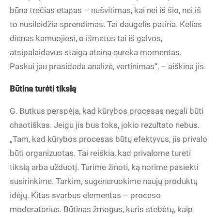
būna trečias etapas – nušvitimas, kai nei iš šio, nei iš
to nusileidžia sprendimas. Tai daugelis patiria. Kelias
dienas kamuojiesi, o išmetus tai iš galvos,
atsipalaidavus staiga ateina eureka momentas.
Paskui jau prasideda analizė, vertinimas“, – aiškina jis.
Būtina turėti tikslą
G. Butkus perspėja, kad kūrybos procesas negali būti
chaotiškas. Jeigu jis bus toks, jokio rezultato nebus.
„Tam, kad kūrybos procesas būtų efektyvus, jis privalo
būti organizuotas. Tai reiškia, kad privalome turėti
tikslą arba užduotį. Turime žinoti, ką norime pasiekti
susirinkime. Tarkim, sugeneruokime naujų produktų
idėjų. Kitas svarbus elementas – proceso
moderatorius. Būtinas žmogus, kuris stebėtų, kaip