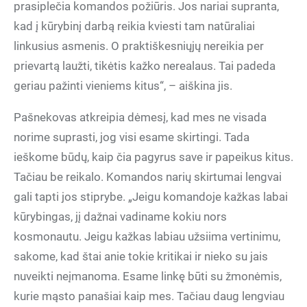
prasiplečia komandos požiūris. Jos nariai supranta,
kad į kūrybinį darbą reikia kviesti tam natūraliai
linkusius asmenis. O praktiškesniųjų nereikia per
prievartą laužti, tikėtis kažko nerealaus. Tai padeda
geriau pažinti vieniems kitus“, – aiškina jis.
Pašnekovas atkreipia dėmesį, kad mes ne visada
norime suprasti, jog visi esame skirtingi. Tada
ieškome būdų, kaip čia pagyrus save ir papeikus kitus.
Tačiau be reikalo. Komandos narių skirtumai lengvai
gali tapti jos stiprybe. „Jeigu komandoje kažkas labai
kūrybingas, jį dažnai vadiname kokiu nors
kosmonautu. Jeigu kažkas labiau užsiima vertinimu,
sakome, kad štai anie tokie kritikai ir nieko su jais
nuveikti neįmanoma. Esame linkę būti su žmonėmis,
kurie mąsto panašiai kaip mes. Tačiau daug lengviau