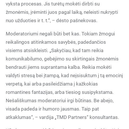
vyksta procesas. Jis turėtų mokėti dirbti su
žmonėmis, įrėminti juos pagal laiką, neleisti nukrypti
nuo užduoties ir t. t.“, – dėsto pašnekovas.
Moderatoriumi negali būti bet kas. Tokiam žmogui
reikalingos atitinkamos savybės, padedančios
visiems atsiskleisti. „Sakyčiau, kad tam reikia
komunikabilumo, gebėjimo su skirtingais žmonėmis
bendrauti jiems suprantama kalba. Reikia mokėti
valdyti stresą bei įtampą, kad neįsisuktum į tą emocinį
verpetą, kai arba pasileidžiama į kažkokias
romantines fantazijas, arba tiesiog susipykstama.
Nešališkumas moderatoriui irgi būtinas. Be abejo,
visada padeda ir humoro jausmas. Taip pat
atkaklumas“, – vardija „TMD Partners“ konsultantas.