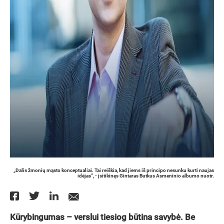
„Dalis žmonių mąsto konceptualiai. Tai reiškia, kad jiems iš principo nesunku kurti naujas
idėjas”, - įsitikinęs Gintaras Butkus Asmeninio albumo nuotr.
Kūrybingumas – verslui tiesiog būtina savybė. Be