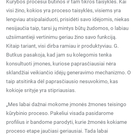
Kūrybos procesui būtinos ir tam tikros taisyklės. Kai
visi žino, kokios yra proceso taisyklės, visiems yra
lengviau atsipalaiduoti, prisidėti savo idėjomis, niekas
nesijaučia taip, tarsi jų mintys būtų žudomos, o labiau
užsiimantieji vertinimu geriau žino savo funkciją.
Kitaip tariant, visi dirba ramiau ir produktyviau. G.
Butkus pasakoja, kad jam su kolegomis tenka
konsultuoti įmones, kuriose paprasčiausiai nėra
sklandžiai veikiančio idėjų generavimo mechanizmo. O
taip atsitinka dėl paprasčiausio nesuvokimo, kas
kokioje srityje yra stipriausias.
„Mes labai dažnai mokome įmonės žmones teisingo
kūrybinio proceso. Pakeliui visada pasidarome
profilius ir bandome parodyti, kurie žmonės kokiame
proceso etape jaučiasi geriausiai. Tada labai