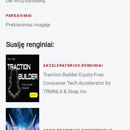
Dėl virtų burokėlių
PARDAVIMAI
Prekiavimas mugėje
Susiję renginiai:
AKCELERATORIUS
,
RENGINIAI
Traction Builder Equity-Free
Consumer Tech Accelerator by
TRMNL4 & Snap Inc