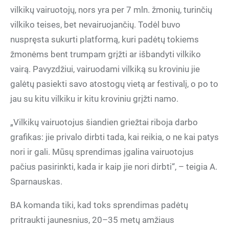
vilkikų vairuotojų, nors yra per 7 mln. žmonių, turinčių
vilkiko teises, bet nevairuojančių. Todėl buvo
nuspręsta sukurti platformą, kuri padėtų tokiems
žmonėms bent trumpam grįžti ar išbandyti vilkiko
vairą. Pavyzdžiui, vairuodami vilkiką su kroviniu jie
galėtų pasiekti savo atostogų vietą ar festivalį, o po to
jau su kitu vilkiku ir kitu kroviniu grįžti namo.
„Vilkikų vairuotojus šiandien griežtai riboja darbo
grafikas: jie privalo dirbti tada, kai reikia, o ne kai patys
nori ir gali. Mūsų sprendimas įgalina vairuotojus
pačius pasirinkti, kada ir kaip jie nori dirbti“, – teigia A.
Sparnauskas.
BA komanda tiki, kad toks sprendimas padėtų
pritraukti jaunesnius, 20–35 metų amžiaus