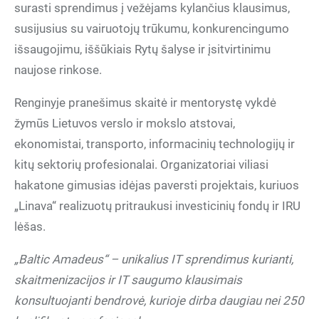
surasti sprendimus į vežėjams kylančius klausimus,
susijusius su vairuotojų trūkumu, konkurencingumo
išsaugojimu, iššūkiais Rytų šalyse ir įsitvirtinimu
naujose rinkose.
Renginyje pranešimus skaitė ir mentorystę vykdė
žymūs Lietuvos verslo ir mokslo atstovai,
ekonomistai, transporto, informacinių technologijų ir
kitų sektorių profesionalai. Organizatoriai viliasi
hakatone gimusias idėjas paversti projektais, kuriuos
„Linava“ realizuotų pritraukusi investicinių fondų ir IRU
lėšas.
„Baltic Amadeus“ – unikalius IT sprendimus kurianti,
skaitmenizacijos ir IT saugumo klausimais
konsultuojanti bendrovė, kurioje dirba daugiau nei 250