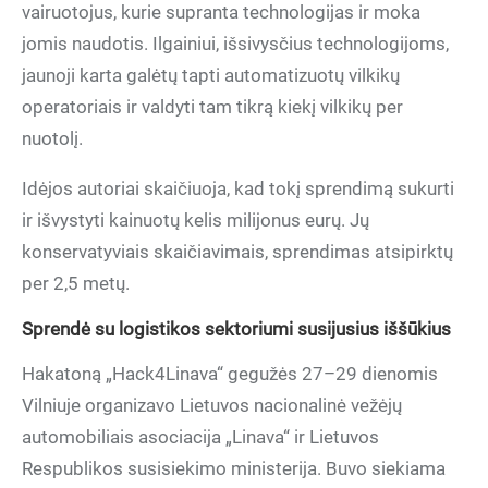
vairuotojus, kurie supranta technologijas ir moka
jomis naudotis. Ilgainiui, išsivysčius technologijoms,
jaunoji karta galėtų tapti automatizuotų vilkikų
operatoriais ir valdyti tam tikrą kiekį vilkikų per
nuotolį.
Idėjos autoriai skaičiuoja, kad tokį sprendimą sukurti
ir išvystyti kainuotų kelis milijonus eurų. Jų
konservatyviais skaičiavimais, sprendimas atsipirktų
per 2,5 metų.
Sprendė su logistikos sektoriumi susijusius iššūkius
Hakatoną „Hack4Linava“ gegužės 27–29 dienomis
Vilniuje organizavo Lietuvos nacionalinė vežėjų
automobiliais asociacija „Linava“ ir Lietuvos
Respublikos susisiekimo ministerija. Buvo siekiama