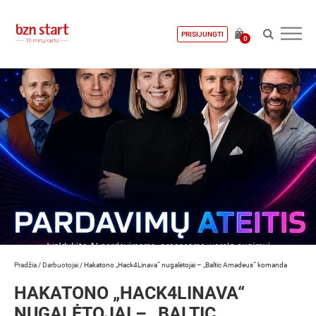
PRISIJUNGTI
0
Pradžia
/
Darbuotojai
/
Hakatono „Hack4Linava“ nugalėtojai – „Baltic Amadeus“ komanda
HAKATONO „HACK4LINAVA“
NUGALĖTOJAI – „BALTIC