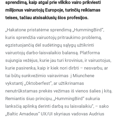
sprendimą, kaip atgal prie vilkiko vairo prikviesti
milijonus vairuotojų Europoje, turinčių reikiamas
teises, tačiau atsisakiusių šios profesijos.
„Hakatone pristatėme sprendimą „HummingBird“,
kuris sprendžia vairuotojų pritraukimo problemą,
egzistuojančią dėl sudėtingų sąlygų užtikrinti
vairuotojų darbo-laisvalaikio balansą. Platforma
sujungia vežėjus, kurie jau turi krovinius, ir vairuotojus,
kurie pasirenka, kaip ir kiek nori dirbti – nesvarbu, ar
tai būtų sunkvežimio vairavimas į Miunchene
vykstantį „Oktoberfest”, ar užtikrinamas
nenutrūkstamas prekės vežimas iš vienos šalies į kitą.
Remiantis šiuo principu, „HummingBird“ sukuria
lanksčią aplinką derinti darbą su laisvalaikiu“, – sako
„Baltic Amadeus“ UX/UI skyriaus vadovas Audrius